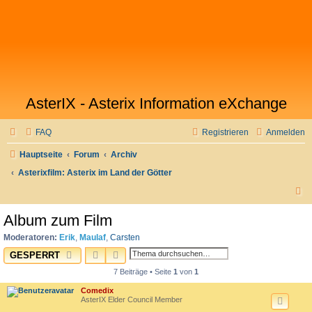
AsterIX - Asterix Information eXchange
FAQ
Registrieren
Anmelden
Hauptseite
Forum
Archiv
Asterixfilm: Asterix im Land der Götter
S
u
Album zum Film
c
Moderatoren:
Erik
,
Maulaf
,
Carsten
h
SUCHE
ERWEITERTE SUCHE
GESPERRT
e
7 Beiträge • Seite
1
von
1
Comedix
AsterIX Elder Council Member