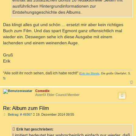
enthält als zusätzlichen Bonus 16 redaktionelle Seiten mit
ausführlichen Hintergrundinformationen zur
Entstehungsgeschichte des Albums.
Das klingt alles gut und schön ... ersetzt mir aber kein richtiges
Buch zum Film. Und das spart Egmont ganz offensichtlich mal
wieder ein. Deswegen sehe ich diese Ausgabe mit einem
lachenden und einem weinenden Auge.
Gruß
Erik
"Alle sollt ihr noch sehen, daß ich habe recht!"
(
Erik der Blonde
,
Die große Überfahrt
, S.
5)
c
Comedix
AsterIX Elder Council Member
Re: Album zum Film
B
Beitrag: # 49367
19. Dezember 2014 09:55
e
i
t
Erik hat geschrieben:
r
a
Limitiert bedeutet hier wahrscheinlich einfach nur wieder, daß