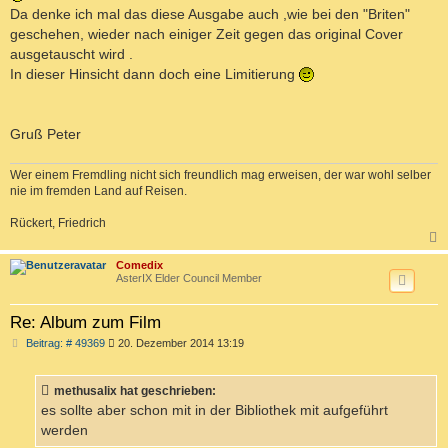
Da denke ich mal das diese Ausgabe auch ,wie bei den "Briten"
geschehen, wieder nach einiger Zeit gegen das original Cover
ausgetauscht wird .
In dieser Hinsicht dann doch eine Limitierung
Gruß Peter
Wer einem Fremdling nicht sich freundlich mag erweisen, der war wohl selber
nie im fremden Land auf Reisen.
Rückert, Friedrich
c
Comedix
AsterIX Elder Council Member
Re: Album zum Film
B
Beitrag: # 49369
20. Dezember 2014 13:19
e
i
t
methusalix hat geschrieben:
r
a
es sollte aber schon mit in der Bibliothek mit aufgeführt
g
werden