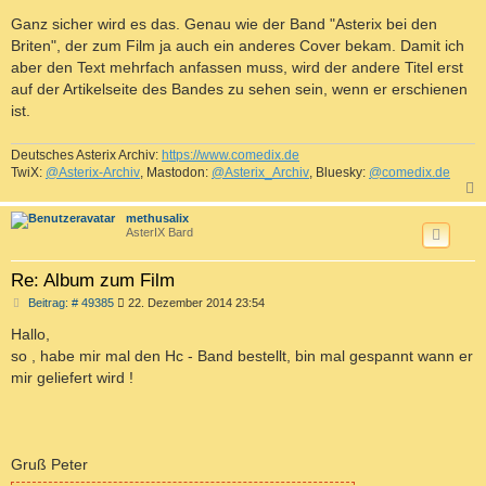
Ganz sicher wird es das. Genau wie der Band "Asterix bei den
Briten", der zum Film ja auch ein anderes Cover bekam. Damit ich
aber den Text mehrfach anfassen muss, wird der andere Titel erst
auf der Artikelseite des Bandes zu sehen sein, wenn er erschienen
ist.
Deutsches Asterix Archiv:
https://www.comedix.de
TwiX:
@Asterix-Archiv
, Mastodon:
@Asterix_Archiv
, Bluesky:
@comedix.de
c
methusalix
AsterIX Bard
Re: Album zum Film
B
Beitrag: # 49385
22. Dezember 2014 23:54
e
i
Hallo,
t
so , habe mir mal den Hc - Band bestellt, bin mal gespannt wann er
r
a
mir geliefert wird !
g
Gruß Peter