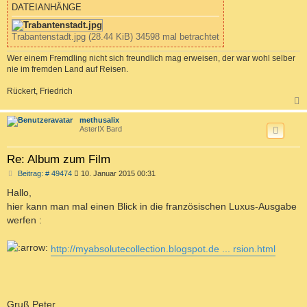
DATEIANHÄNGE
Trabantenstadt.jpg (28.44 KiB) 34598 mal betrachtet
Wer einem Fremdling nicht sich freundlich mag erweisen, der war wohl selber
nie im fremden Land auf Reisen.
Rückert, Friedrich
c
methusalix
AsterIX Bard
Re: Album zum Film
B
Beitrag: # 49474
10. Januar 2015 00:31
e
i
Hallo,
t
hier kann man mal einen Blick in die französischen Luxus-Ausgabe
r
a
werfen :
g
http://myabsolutecollection.blogspot.de ... rsion.html
Gruß Peter