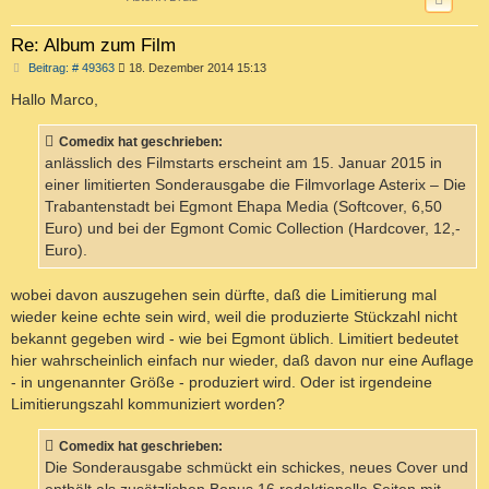
Re: Album zum Film
B
Beitrag: # 49363
18. Dezember 2014 15:13
e
i
Hallo Marco,
t
r
a
Comedix hat geschrieben:
g
anlässlich des Filmstarts erscheint am 15. Januar 2015 in
einer limitierten Sonderausgabe die Filmvorlage Asterix – Die
Trabantenstadt bei Egmont Ehapa Media (Softcover, 6,50
Euro) und bei der Egmont Comic Collection (Hardcover, 12,-
Euro).
wobei davon auszugehen sein dürfte, daß die Limitierung mal
wieder keine echte sein wird, weil die produzierte Stückzahl nicht
bekannt gegeben wird - wie bei Egmont üblich. Limitiert bedeutet
hier wahrscheinlich einfach nur wieder, daß davon nur eine Auflage
- in ungenannter Größe - produziert wird. Oder ist irgendeine
Limitierungszahl kommuniziert worden?
Comedix hat geschrieben:
Die Sonderausgabe schmückt ein schickes, neues Cover und