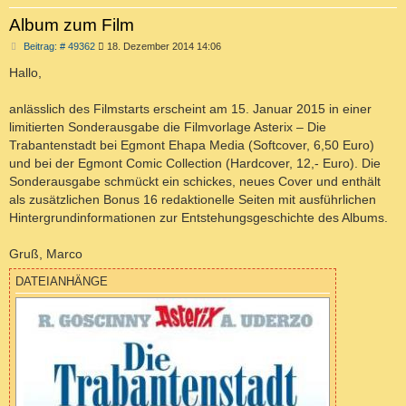
Album zum Film
B
Beitrag: # 49362
18. Dezember 2014 14:06
e
i
Hallo,
t
r
a
anlässlich des Filmstarts erscheint am 15. Januar 2015 in einer
g
limitierten Sonderausgabe die Filmvorlage Asterix – Die
Trabantenstadt bei Egmont Ehapa Media (Softcover, 6,50 Euro)
und bei der Egmont Comic Collection (Hardcover, 12,- Euro). Die
Sonderausgabe schmückt ein schickes, neues Cover und enthält
als zusätzlichen Bonus 16 redaktionelle Seiten mit ausführlichen
Hintergrundinformationen zur Entstehungsgeschichte des Albums.
Gruß, Marco
DATEIANHÄNGE