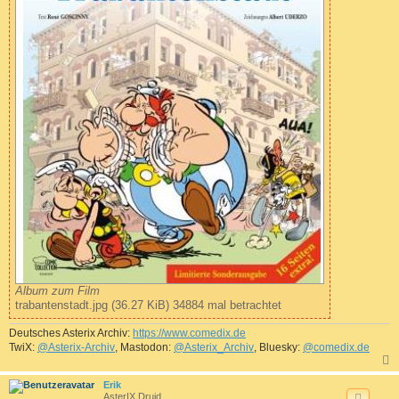
Album zum Film
trabantenstadt.jpg (36.27 KiB) 34884 mal betrachtet
Deutsches Asterix Archiv:
https://www.comedix.de
TwiX:
@Asterix-Archiv
, Mastodon:
@Asterix_Archiv
, Bluesky:
@comedix.de
c
Erik
AsterIX Druid