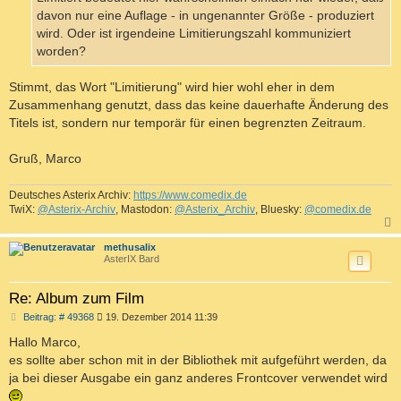
g
davon nur eine Auflage - in ungenannter Größe - produziert
wird. Oder ist irgendeine Limitierungszahl kommuniziert
worden?
Stimmt, das Wort "Limitierung" wird hier wohl eher in dem
Zusammenhang genutzt, dass das keine dauerhafte Änderung des
Titels ist, sondern nur temporär für einen begrenzten Zeitraum.
Gruß, Marco
Deutsches Asterix Archiv:
https://www.comedix.de
TwiX:
@Asterix-Archiv
, Mastodon:
@Asterix_Archiv
, Bluesky:
@comedix.de
c
methusalix
AsterIX Bard
Re: Album zum Film
B
Beitrag: # 49368
19. Dezember 2014 11:39
e
i
Hallo Marco,
t
es sollte aber schon mit in der Bibliothek mit aufgeführt werden, da
r
a
ja bei dieser Ausgabe ein ganz anderes Frontcover verwendet wird
g