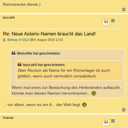
Rennstrecke diente.)
c
itasca64
Re: Neue Asterix-Namen braucht das Land!
B
Beitrag: # 53113
9. August 2016 12:01
e
i
t
WeissNix hat geschrieben:
r
a
g
itasca64 hat geschrieben:
Aber
Rectum
als Name für ein Römerlager ist auch
göttlich, wenn auch vermutlich unrealistisch.
Wenn mal eines zur Bewachung des
Hinterlandes
auftaucht,
könnte man diesen Namen hervorkramen...
... vor allem, wenn es am A... der Welt liegt.
c
Polemix