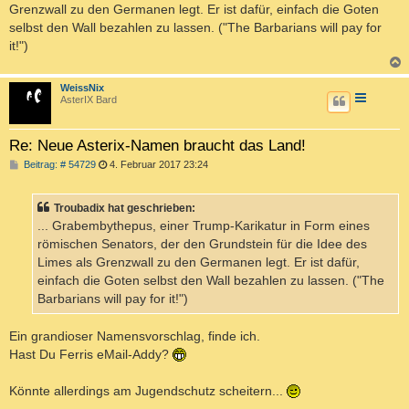
Grenzwall zu den Germanen legt. Er ist dafür, einfach die Goten
selbst den Wall bezahlen zu lassen. ("The Barbarians will pay for
it!")
c
WeissNix
AsterIX Bard
Re: Neue Asterix-Namen braucht das Land!
B
Beitrag: # 54729
4. Februar 2017 23:24
e
i
t
Troubadix hat geschrieben:
r
a
... Grabembythepus, einer Trump-Karikatur in Form eines
g
römischen Senators, der den Grundstein für die Idee des
Limes als Grenzwall zu den Germanen legt. Er ist dafür,
einfach die Goten selbst den Wall bezahlen zu lassen. ("The
Barbarians will pay for it!")
Ein grandioser Namensvorschlag, finde ich.
Hast Du Ferris eMail-Addy?
Könnte allerdings am Jugendschutz scheitern...