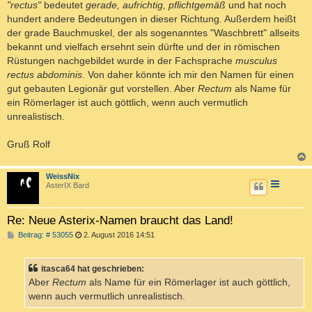
"rectus"
bedeutet
gerade, aufrichtig, pflichtgemäß
und hat noch
hundert andere Bedeutungen in dieser Richtung. Außerdem heißt
der grade Bauchmuskel, der als sogenanntes "Waschbrett" allseits
bekannt und vielfach ersehnt sein dürfte und der in römischen
Rüstungen nachgebildet wurde in der Fachsprache
musculus
rectus abdominis
. Von daher könnte ich mir den Namen für einen
gut gebauten Legionär gut vorstellen. Aber
Rectum
als Name für
ein Römerlager ist auch göttlich, wenn auch vermutlich
unrealistisch.
Gruß Rolf
c
WeissNix
AsterIX Bard
Re: Neue Asterix-Namen braucht das Land!
B
Beitrag: # 53055
2. August 2016 14:51
e
i
t
itasca64 hat geschrieben:
r
a
Aber
Rectum
als Name für ein Römerlager ist auch göttlich,
g
wenn auch vermutlich unrealistisch.