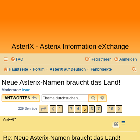
AsterIX - Asterix Information eXchange
FAQ
Registrieren
Anmelden
S
Hauptseite
Forum
AsterIX auf Deutsch
Fanprojekte
u
Neue Asterix-Namen braucht das Land!
c
Moderator:
Iwan
h
SUCHE
ERWEITERTE SU
ANTWORTEN
e
SEITE
5
VON
16
5
1
3
4
6
7
16
229 Beiträge
VORHERIGE
NÄCHST
…
…
Andy-67
Re: Neue Asterix-Namen braucht das Land!