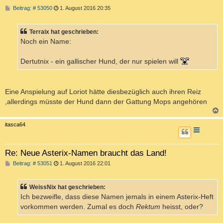
B
Beitrag: # 53050
1. August 2016 20:35
e
i
t
Terraix hat geschrieben:
r
a
Noch ein Name:
g
Dertutnix - ein gallischer Hund, der nur spielen will
Eine Anspielung auf Loriot hätte diesbezüglich auch ihren Reiz
,allerdings müsste der Hund dann der Gattung Mops angehören
c
itasca64
Re: Neue Asterix-Namen braucht das Land!
B
Beitrag: # 53051
1. August 2016 22:01
e
i
t
WeissNix hat geschrieben:
r
a
Ich bezweifle, dass diese Namen jemals in einem Asterix-Heft
g
vorkommen werden. Zumal es doch
Rektum
heisst, oder?