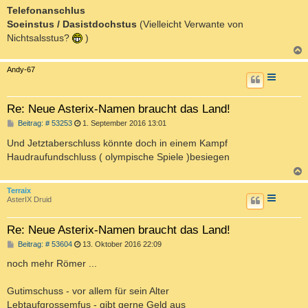
Telefonanschlus
Soeinstus / Dasistdochstus
(Vielleicht Verwante von
Nichtsalsstus?
)
c
Andy-67
Re: Neue Asterix-Namen braucht das Land!
B
Beitrag: # 53253
1. September 2016 13:01
e
i
Und Jetztaberschluss könnte doch in einem Kampf
t
Haudraufundschluss ( olympische Spiele )besiegen
r
a
g
c
Terraix
AsterIX Druid
Re: Neue Asterix-Namen braucht das Land!
B
Beitrag: # 53604
13. Oktober 2016 22:09
e
i
noch mehr Römer ...
t
r
a
Gutimschuss - vor allem für sein Alter
g
Lebtaufgrossemfus - gibt gerne Geld aus