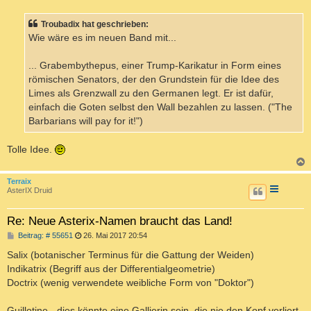
i
t
Troubadix hat geschrieben:
r
a
Wie wäre es im neuen Band mit...
g
... Grabembythepus, einer Trump-Karikatur in Form eines
römischen Senators, der den Grundstein für die Idee des
Limes als Grenzwall zu den Germanen legt. Er ist dafür,
einfach die Goten selbst den Wall bezahlen zu lassen. ("The
Barbarians will pay for it!")
Tolle Idee.
c
Terraix
AsterIX Druid
Re: Neue Asterix-Namen braucht das Land!
B
Beitrag: # 55651
26. Mai 2017 20:54
e
i
Salix (botanischer Terminus für die Gattung der Weiden)
t
Indikatrix (Begriff aus der Differentialgeometrie)
r
a
Doctrix (wenig verwendete weibliche Form von "Doktor")
g
Guillotine - dies könnte eine Gallierin sein, die nie den Kopf verliert