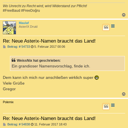
Wo Unrecht zu Recht wird, wird Widerstand zur Pflicht!
#FreeBaud #FreeDoğru
c
Maulaf
AsterIX Druid
Re: Neue Asterix-Namen braucht das Land!
B
Beitrag: # 54733
5. Februar 2017 00:06
e
i
t
WeissNix hat geschrieben:
r
a
Ein grandioser Namensvorschlag, finde ich.
g
Dem kann ich mich nur anschließen wirklich super
Viele Grüße
Gregor
c
Polemix
Re: Neue Asterix-Namen braucht das Land!
B
Beitrag: # 54838
11. Februar 2017 18:43
e