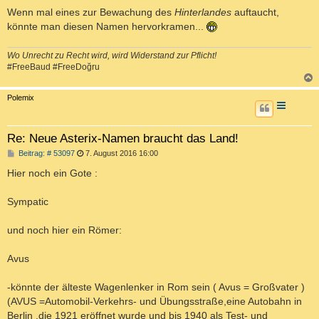
Wenn mal eines zur Bewachung des
Hinterlandes
auftaucht,
könnte man diesen Namen hervorkramen...
Wo Unrecht zu Recht wird, wird Widerstand zur Pflicht!
#FreeBaud #FreeDoğru
c
Polemix
Re: Neue Asterix-Namen braucht das Land!
B
Beitrag: # 53097
7. August 2016 16:00
e
i
Hier noch ein Gote :
t
r
a
Sympatic
g
und noch hier ein Römer:
Avus
-könnte der älteste Wagenlenker in Rom sein ( Avus = Großvater )
(AVUS =Automobil-Verkehrs- und Übungsstraße,eine Autobahn in
Berlin ,die 1921 eröffnet wurde und bis 1940 als Test- und