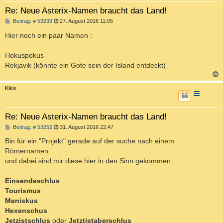
Re: Neue Asterix-Namen braucht das Land!
B
Beitrag: # 53239
27. August 2016 11:05
e
i
Hier noch ein paar Namen :
t
r
a
Hokuspokus
g
Rekjavik (könnte ein Gote sein der Island entdeckt)
c
Kikix
Re: Neue Asterix-Namen braucht das Land!
B
Beitrag: # 53252
31. August 2016 22:47
e
i
Bin für ein "Projekt" gerade auf der suche nach einem
t
Römernamen
r
a
und dabei sind mir diese hier in den Sinn gekommen:
g
Einsendeschlus
Tourismus
Meniskus
Hexenschus
Jetzistschlus
oder
Jetztistaberschlus