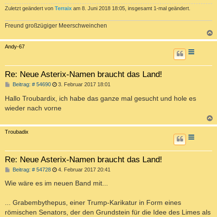
Zuletzt geändert von
Terraix
am 8. Juni 2018 18:05, insgesamt 1-mal geändert.
Freund großzügiger Meerschweinchen
c
Andy-67
Re: Neue Asterix-Namen braucht das Land!
B
Beitrag: # 54690
3. Februar 2017 18:01
e
i
Hallo Troubardix, ich habe das ganze mal gesucht und hole es
t
wieder nach vorne
r
a
g
c
Troubadix
Re: Neue Asterix-Namen braucht das Land!
B
Beitrag: # 54728
4. Februar 2017 20:41
e
i
Wie wäre es im neuen Band mit...
t
r
a
... Grabembythepus, einer Trump-Karikatur in Form eines
g
römischen Senators, der den Grundstein für die Idee des Limes als