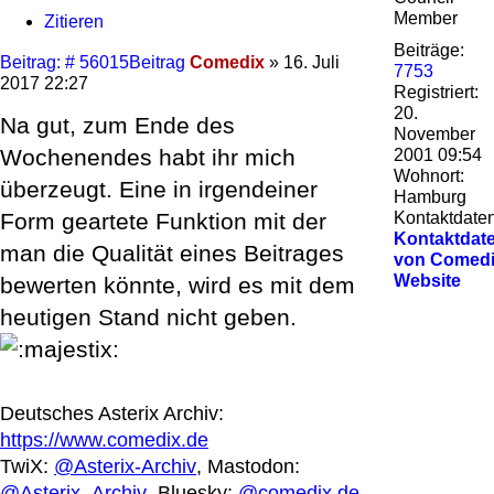
Member
Zitieren
Beiträge:
Beitrag: # 56015
Beitrag
Comedix
»
16. Juli
7753
2017 22:27
Registriert:
20.
Na gut, zum Ende des
November
Wochenendes habt ihr mich
2001 09:54
Wohnort:
überzeugt. Eine in irgendeiner
Hamburg
Kontaktdaten
Form geartete Funktion mit der
Kontaktdat
man die Qualität eines Beitrages
von Comed
Website
bewerten könnte, wird es mit dem
heutigen Stand nicht geben.
Deutsches Asterix Archiv:
https://www.comedix.de
TwiX:
@Asterix-Archiv
, Mastodon:
@Asterix_Archiv
, Bluesky:
@comedix.de