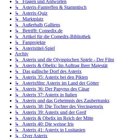
↳ Fragen und Antworten
↳ Asterix-Fantreffen & Stammtisch
↳ Asterix-Quiz
↳ Marktplatz
↳ Außerhalb Galliens
↳ Betrifft: Comedix.de
↳ Artikel für die Comedix-Bibliothek
↳ Fanprojekte
↳ Asterixtitel-Spiel
Archiv
↳ Asterix und die Olympischen Spiele - Der Film
↳ Asterix & Obelix: Im Auftrag Ihrer Majestät
↳ Das gallische Dorf des Asterix
↳ Asterix 35: Asterix bei den Pikten
↳ Asterixfilm: Asterix im Land der Götter
↳ Asterix 36: Der Papyrus des Cäsar
↳ Asterix 37: Asterix in Italien
↳ Asterix und das Geheimnis des Zaubertranks
↳ Asterix 38: Die Tochter des Vercingetorix
↳ Asterix 39: Asterix und der Greif
↳ Asterix & Obelix im Reich der Mitte
↳ Asterix 40: Die weisse Iris
↳ Asterix 41: Asterix in Lusitanien
↳ Over Asterix