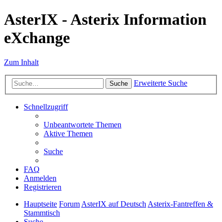
AsterIX - Asterix Information
eXchange
Zum Inhalt
Erweiterte Suche
Suche
Schnellzugriff
Unbeantwortete Themen
Aktive Themen
Suche
FAQ
Anmelden
Registrieren
Hauptseite
Forum
AsterIX auf Deutsch
Asterix-Fantreffen &
Stammtisch
Suche