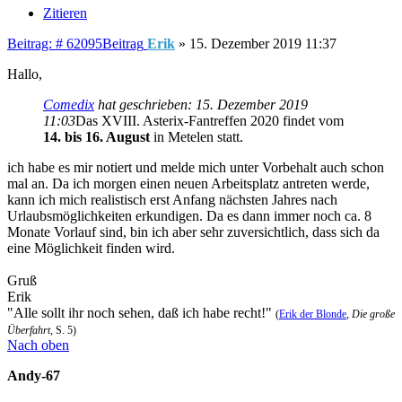
Zitieren
Beitrag: # 62095
Beitrag
Erik
»
15. Dezember 2019 11:37
Hallo,
Comedix
hat geschrieben:
15. Dezember 2019
11:03
Das XVIII. Asterix-Fantreffen 2020 findet vom
14. bis 16. August
in Metelen statt.
ich habe es mir notiert und melde mich unter Vorbehalt auch schon
mal an. Da ich morgen einen neuen Arbeitsplatz antreten werde,
kann ich mich realistisch erst Anfang nächsten Jahres nach
Urlaubsmöglichkeiten erkundigen. Da es dann immer noch ca. 8
Monate Vorlauf sind, bin ich aber sehr zuversichtlich, dass sich da
eine Möglichkeit finden wird.
Gruß
Erik
"Alle sollt ihr noch sehen, daß ich habe recht!"
(
Erik der Blonde
,
Die große
Überfahrt
, S. 5)
Nach oben
Andy-67