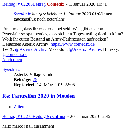
Beitrag: # 62205
Beitrag
Comedix
»
1. Januar 2020 10:41
Sysadmix
hat geschrieben:
1. Januar 2020 01:08
einen
tagesausflug nach peterslahr
Freut mich, dass ihr wieder dabei seid. Was gibt es denn in
Peterslahr so spannendes, dass sich ein Tagesausflug dorthin lohnt?
Wollt ihr euren Bestand an Army-Farhrzeugen aufstocken?
Deutsches Asterix Archiv:
https://www.comedix.de
TwiX:
@Asterix-Archiv
, Mastodon:
@Asterix_Archiv
, Bluesky:
@comedix.de
Nach oben
Sysadmix
AsterIX Village Child
Beiträge:
26
Registriert:
14. März 2019 22:05
Re: Fantreffen 2020 in Metelen
Zitieren
Beitrag: # 62275
Beitrag
Sysadmix
»
20. Januar 2020 12:45
hallo marco! hall zusammen!