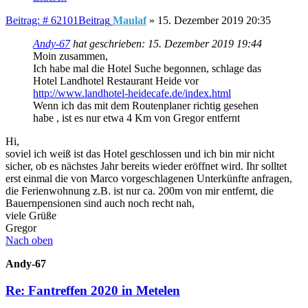
Beitrag: # 62101
Beitrag
Maulaf
»
15. Dezember 2019 20:35
Andy-67
hat geschrieben:
15. Dezember 2019 19:44
Moin zusammen,
Ich habe mal die Hotel Suche begonnen, schlage das
Hotel Landhotel Restaurant Heide vor
http://www.landhotel-heidecafe.de/index.html
Wenn ich das mit dem Routenplaner richtig gesehen
habe , ist es nur etwa 4 Km von Gregor entfernt
Hi,
soviel ich weiß ist das Hotel geschlossen und ich bin mir nicht
sicher, ob es nächstes Jahr bereits wieder eröffnet wird. Ihr solltet
erst einmal die von Marco vorgeschlagenen Unterkünfte anfragen,
die Ferienwohnung z.B. ist nur ca. 200m von mir entfernt, die
Bauernpensionen sind auch noch recht nah,
viele Grüße
Gregor
Nach oben
Andy-67
Re: Fantreffen 2020 in Metelen