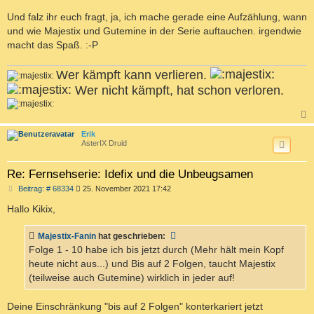
Und falz ihr euch fragt, ja, ich mache gerade eine Aufzählung, wann
und wie Majestix und Gutemine in der Serie auftauchen. irgendwie
macht das Spaß. :-P
Wer kämpft kann verlieren.
Wer nicht kämpft, hat schon verloren.
c
Erik
AsterIX Druid
Re: Fernsehserie: Idefix und die Unbeugsamen
B
Beitrag: # 68334
25. November 2021 17:42
e
i
Hallo Kikix,
t
r
a
Majestix-Fanin
hat geschrieben:
g
Folge 1 - 10 habe ich bis jetzt durch (Mehr hält mein Kopf
heute nicht aus...) und Bis auf 2 Folgen, taucht Majestix
(teilweise auch Gutemine) wirklich in jeder auf!
Deine Einschränkung "bis auf 2 Folgen" konterkariert jetzt