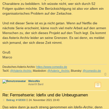
Charaktere zu bebildern. Ich wüsste nicht, wer sich durch 52
Folgen quälen möchte. Die Berücksichtigung ist also vor allem ein
organisatorisches Problem auf der Zeitachse.
Und mit dieser Serie ist es ja nicht getan. Wenn auf Netflix die
nächste Serie erscheint, käme noch viel mehr Arbeit auf den armen
Menschen zu, der sich dieses Projekt auf den Tisch legt. Da kommt
das Asterix Archiv leider an seine Grenzen. Es sei denn, es meldet
sich jemand, der sich diese Zeit nimmt.
Gruß
Marco
Deutsches Asterix Archiv:
https://www.comedix.de
TwiX:
@Asterix-Archiv
, Mastodon:
@Asterix_Archiv
, Bluesky:
@comedix.de
c
WeissNix
AsterIX Bard
Re: Fernsehserie: Idefix und die Unbeugsamen
B
Beitrag: # 68300
24. November 2021 19:43
e
i
Das wäre dann ja auch streng genommen ein
Idefix-Archiv
, denn