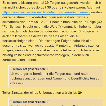
Es sollten ja bislang erstmal 39 Folgen ausgestrahlt werden. Ich bin
mir nicht sicher, ob es derzeit 38 oder 39 Folgen waren. Aber laut
https://www.fernsehserien.de/idefix-und-die-unbeugsamen
werden
derzeit erstmal nur Wiederholungen ausgestrahlt, wobei -
seltsamerweise - am 09.12.2021 noch einmal eine neue Folge (30.
"Für Schaschlix geht es um die Wurst") kommt. Ich habe nun aber
nicht gezählt, ob das die 39. oder doch schon die 40. Folge ist. -
Jedenfalls wären es derzeit keine 52 Folgen, die zu
berüscksichtigen sind. - Die bisherigen Folgen habe ich alle
gesehen (bis auf wenige verpasste Minuten am Anfang einzelner
Folgen, wenn ich mal zu spät eingeschaltet habe). Ich habe aber
bislang keine Sendungsmitschnitte vorliegen, in denen ich
zurückschalten könnte.
Terraix
hat geschrieben:
Ich wäre gerne bereit, mir die Folgen nach und nach
nochmals anzuschauen und Namen und Begrifflichkeiten zu
erfassen.
Toller Einsatz, der eines Unbeugsamen würdig ist.
Terraix
hat geschrieben: