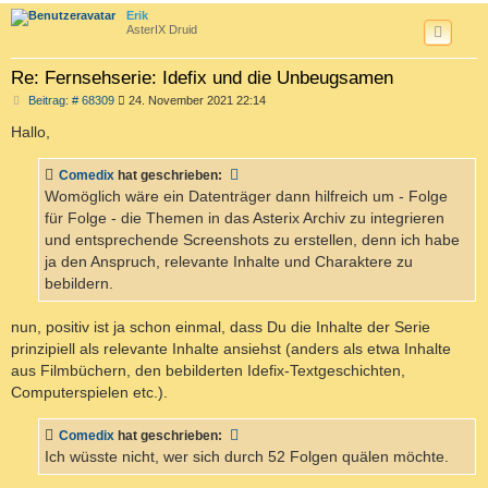
c
Erik
AsterIX Druid
Re: Fernsehserie: Idefix und die Unbeugsamen
B
Beitrag: # 68309
24. November 2021 22:14
e
i
Hallo,
t
r
a
Comedix
hat geschrieben:
g
Womöglich wäre ein Datenträger dann hilfreich um - Folge
für Folge - die Themen in das Asterix Archiv zu integrieren
und entsprechende Screenshots zu erstellen, denn ich habe
ja den Anspruch, relevante Inhalte und Charaktere zu
bebildern.
nun, positiv ist ja schon einmal, dass Du die Inhalte der Serie
prinzipiell als relevante Inhalte ansiehst (anders als etwa Inhalte
aus Filmbüchern, den bebilderten Idefix-Textgeschichten,
Computerspielen etc.).
Comedix
hat geschrieben:
Ich wüsste nicht, wer sich durch 52 Folgen quälen möchte.