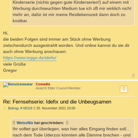
Kinderserie (nichts gegen gute Kinderserien!) auf einem mit
Werbung durchseuchten Medium tue ich zB mir wirklich nicht
mehr an, dafür ist mir meine Restlebenszeit dann doch zu
kostbar.
Hi,
die beiden Folgen sind immer am Stück ohne Werbung
zwischendurch ausgestrahlt worden. Und online kannst du sie dir
auch ohne Werbung anschauen:
https://www.toggo.de/idefix/
viele Grüße
Gregor
c
Comedix
AsterIX Elder Council Member
Re: Fernsehserie: Idefix und die Unbeugsamen
B
Beitrag: # 68318
25. November 2021 10:00
e
i
t
WeissNix
hat geschrieben:
r
a
Ihr solltet gut überlegen, was hier alles Eingang finden soll...
g
nach dem Tode Uderzos könnten alle Dämme brechen - und