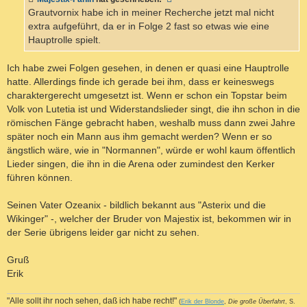
Grautvornix habe ich in meiner Recherche jetzt mal nicht
extra aufgeführt, da er in Folge 2 fast so etwas wie eine
Hauptrolle spielt.
Ich habe zwei Folgen gesehen, in denen er quasi eine Hauptrolle
hatte. Allerdings finde ich gerade bei ihm, dass er keineswegs
charaktergerecht umgesetzt ist. Wenn er schon ein Topstar beim
Volk von Lutetia ist und Widerstandslieder singt, die ihn schon in die
römischen Fänge gebracht haben, weshalb muss dann zwei Jahre
später noch ein Mann aus ihm gemacht werden? Wenn er so
ängstlich wäre, wie in "Normannen", würde er wohl kaum öffentlich
Lieder singen, die ihn in die Arena oder zumindest den Kerker
führen können.
Seinen Vater Ozeanix - bildlich bekannt aus "Asterix und die
Wikinger" -, welcher der Bruder von Majestix ist, bekommen wir in
der Serie übrigens leider gar nicht zu sehen.
Gruß
Erik
"Alle sollt ihr noch sehen, daß ich habe recht!"
(
Erik der Blonde
,
Die große Überfahrt
, S.