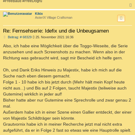
#FreeBaud #FreeDoğru
c
Kikix
AsterIX Village Craftsman
Re: Fernsehserie: Idefix und die Unbeugsamen
B
Beitrag: # 68329
25. November 2021 16:36
e
i
Also, ich habe eine Möglichkeit über die Toggo-Weseite, die Serie
t
anzusehen und auch Screenshots zu machen. Wenn also in der
r
a
Richtung was gebraucht wird, sagt mir Bescheid ich helfe gern.
g
Oh, und Dank Eriks Hinweis zu Majestix, habe ich mich auf die
Suche nach eben diesem gemacht.
Folge 1 - 10 habe ich bis jetzt durch (Mehr hält mein Kopf heute
nicht aus...) und Bis auf 2 Folgen, taucht Majestix (teilweise auch
Gutemine) wirklich in jeder auf!
Bisher hatte aber nur Gutemine eine Sprechrolle und zwar genau 2
mal.
Außerdem habe ich in einer Szene einen Gallier entdeckt, der einer
von Majestix Schildträger sein könnte.
Grautvornix habe ich in meiner Recherche jetzt mal nicht extra
aufgeführt, da er in Folge 2 fast so etwas wie eine Hauptrolle spielt.