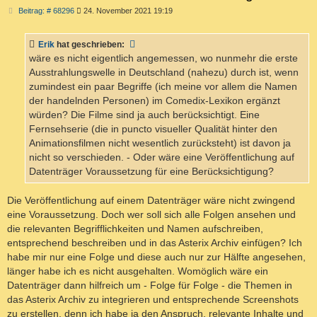
B
Beitrag: # 68296
24. November 2021 19:19
e
i
t
Erik
hat geschrieben:
r
a
wäre es nicht eigentlich angemessen, wo nunmehr die erste
g
Ausstrahlungswelle in Deutschland (nahezu) durch ist, wenn
zumindest ein paar Begriffe (ich meine vor allem die Namen
der handelnden Personen) im Comedix-Lexikon ergänzt
würden? Die Filme sind ja auch berücksichtigt. Eine
Fernsehserie (die in puncto visueller Qualität hinter den
Animationsfilmen nicht wesentlich zurücksteht) ist davon ja
nicht so verschieden. - Oder wäre eine Veröffentlichung auf
Datenträger Voraussetzung für eine Berücksichtigung?
Die Veröffentlichung auf einem Datenträger wäre nicht zwingend
eine Voraussetzung. Doch wer soll sich alle Folgen ansehen und
die relevanten Begrifflichkeiten und Namen aufschreiben,
entsprechend beschreiben und in das Asterix Archiv einfügen? Ich
habe mir nur eine Folge und diese auch nur zur Hälfte angesehen,
länger habe ich es nicht ausgehalten. Womöglich wäre ein
Datenträger dann hilfreich um - Folge für Folge - die Themen in
das Asterix Archiv zu integrieren und entsprechende Screenshots
zu erstellen, denn ich habe ja den Anspruch, relevante Inhalte und