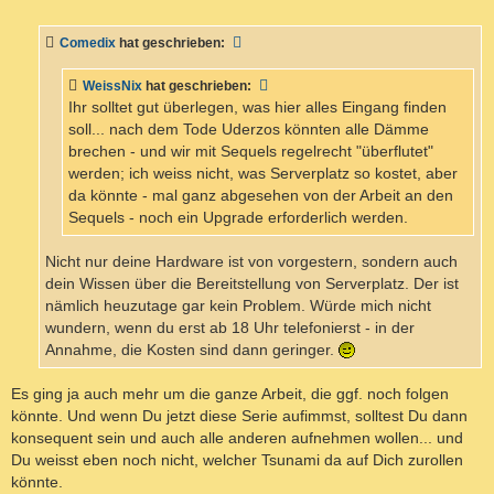
e
i
t
Comedix
hat geschrieben:
r
a
g
WeissNix
hat geschrieben:
Ihr solltet gut überlegen, was hier alles Eingang finden
soll... nach dem Tode Uderzos könnten alle Dämme
brechen - und wir mit Sequels regelrecht "überflutet"
werden; ich weiss nicht, was Serverplatz so kostet, aber
da könnte - mal ganz abgesehen von der Arbeit an den
Sequels - noch ein Upgrade erforderlich werden.
Nicht nur deine Hardware ist von vorgestern, sondern auch
dein Wissen über die Bereitstellung von Serverplatz. Der ist
nämlich heuzutage gar kein Problem. Würde mich nicht
wundern, wenn du erst ab 18 Uhr telefonierst - in der
Annahme, die Kosten sind dann geringer.
Es ging ja auch mehr um die ganze Arbeit, die ggf. noch folgen
könnte. Und wenn Du jetzt diese Serie aufimmst, solltest Du dann
konsequent sein und auch alle anderen aufnehmen wollen... und
Du weisst eben noch nicht, welcher Tsunami da auf Dich zurollen
könnte.