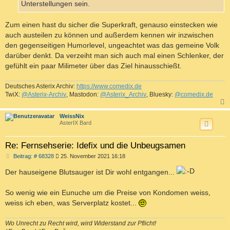
Unterstellungen sein.
Zum einen hast du sicher die Superkraft, genauso einstecken wie
auch austeilen zu können und außerdem kennen wir inzwischen
den gegenseitigen Humorlevel, ungeachtet was das gemeine Volk
darüber denkt. Da verzeiht man sich auch mal einen Schlenker, der
gefühlt ein paar Milimeter über das Ziel hinausschießt.
Deutsches Asterix Archiv:
https://www.comedix.de
TwiX:
@Asterix-Archiv
, Mastodon:
@Asterix_Archiv
, Bluesky:
@comedix.de
c
WeissNix
AsterIX Bard
Re: Fernsehserie: Idefix und die Unbeugsamen
B
Beitrag: # 68328
25. November 2021 16:18
e
i
Der hauseigene Blutsauger ist Dir wohl entgangen...
t
r
a
So wenig wie ein Eunuche um die Preise von Kondomen weiss,
g
weiss ich eben, was Serverplatz kostet...
Wo Unrecht zu Recht wird, wird Widerstand zur Pflicht!