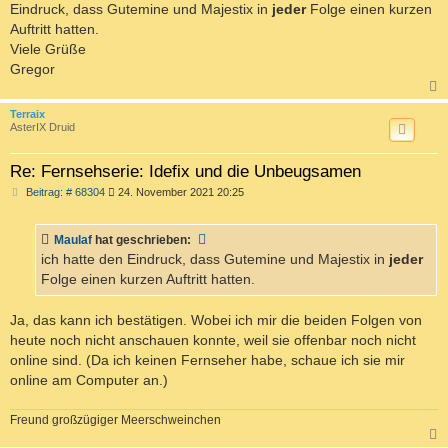
Eindruck, dass Gutemine und Majestix in
jeder
Folge einen kurzen
Auftritt hatten.
Viele Grüße
Gregor
c
Terraix
AsterIX Druid
Re: Fernsehserie: Idefix und die Unbeugsamen
B
Beitrag: # 68304
24. November 2021 20:25
e
i
t
Maulaf
hat geschrieben:
r
a
ich hatte den Eindruck, dass Gutemine und Majestix in
jeder
g
Folge einen kurzen Auftritt hatten.
Ja, das kann ich bestätigen. Wobei ich mir die beiden Folgen von
heute noch nicht anschauen konnte, weil sie offenbar noch nicht
online sind. (Da ich keinen Fernseher habe, schaue ich sie mir
online am Computer an.)
Freund großzügiger Meerschweinchen