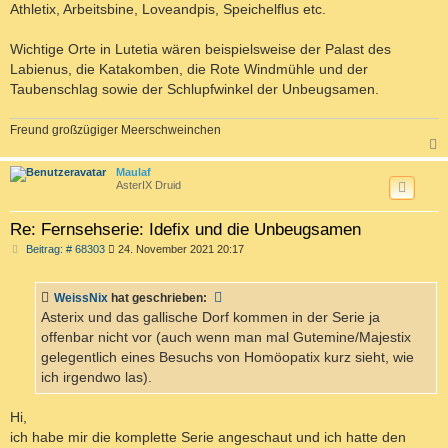
Athletix, Arbeitsbine, Loveandpis, Speichelflus etc.
Wichtige Orte in Lutetia wären beispielsweise der Palast des
Labienus, die Katakomben, die Rote Windmühle und der
Taubenschlag sowie der Schlupfwinkel der Unbeugsamen.
Freund großzügiger Meerschweinchen
c
Maulaf
AsterIX Druid
Re: Fernsehserie: Idefix und die Unbeugsamen
B
Beitrag: # 68303
24. November 2021 20:17
e
i
t
WeissNix
hat geschrieben:
r
a
Asterix und das gallische Dorf kommen in der Serie ja
g
offenbar nicht vor (auch wenn man mal Gutemine/Majestix
gelegentlich eines Besuchs von Homöopatix kurz sieht, wie
ich irgendwo las).
Hi,
ich habe mir die komplette Serie angeschaut und ich hatte den