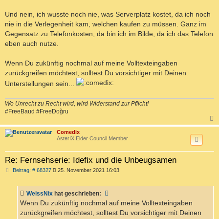
Und nein, ich wusste noch nie, was Serverplatz kostet, da ich noch
nie in die Verlegenheit kam, welchen kaufen zu müssen. Ganz im
Gegensatz zu Telefonkosten, da bin ich im Bilde, da ich das Telefon
eben auch nutze.
Wenn Du zukünftig nochmal auf meine Volltexteingaben
zurückgreifen möchtest, solltest Du vorsichtiger mit Deinen
Unterstellungen sein...
Wo Unrecht zu Recht wird, wird Widerstand zur Pflicht!
#FreeBaud #FreeDoğru
c
Comedix
AsterIX Elder Council Member
Re: Fernsehserie: Idefix und die Unbeugsamen
B
Beitrag: # 68327
25. November 2021 16:03
e
i
t
WeissNix
hat geschrieben:
r
a
Wenn Du zukünftig nochmal auf meine Volltexteingaben
g
zurückgreifen möchtest, solltest Du vorsichtiger mit Deinen