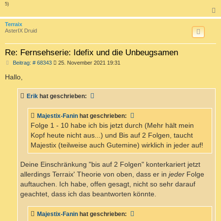
5)
c
Terraix
AsterIX Druid
Re: Fernsehserie: Idefix und die Unbeugsamen
B
Beitrag: # 68343
25. November 2021 19:31
e
i
Hallo,
t
r
a
Erik
hat geschrieben:
g
Majestix-Fanin
hat geschrieben:
Folge 1 - 10 habe ich bis jetzt durch (Mehr hält mein
Kopf heute nicht aus...) und Bis auf 2 Folgen, taucht
Majestix (teilweise auch Gutemine) wirklich in jeder auf!
Deine Einschränkung "bis auf 2 Folgen" konterkariert jetzt
allerdings Terraix' Theorie von oben, dass er in
jeder
Folge
auftauchen. Ich habe, offen gesagt, nicht so sehr darauf
geachtet, dass ich das beantworten könnte.
Majestix-Fanin
hat geschrieben: