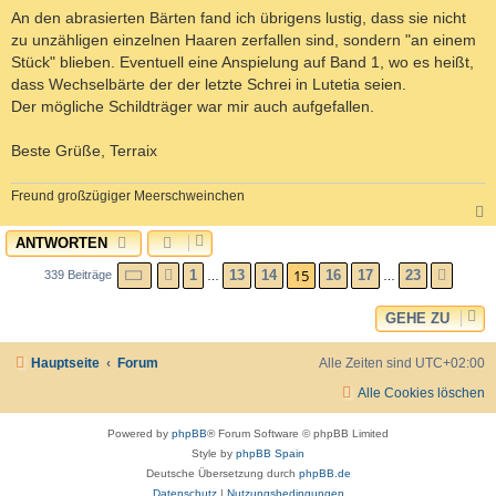
An den abrasierten Bärten fand ich übrigens lustig, dass sie nicht
zu unzähligen einzelnen Haaren zerfallen sind, sondern "an einem
Stück" blieben. Eventuell eine Anspielung auf Band 1, wo es heißt,
dass Wechselbärte der der letzte Schrei in Lutetia seien.
Der mögliche Schildträger war mir auch aufgefallen.
Beste Grüße, Terraix
Freund großzügiger Meerschweinchen
ANTWORTEN
c
SEITE
15
VON
23
15
1
13
14
16
17
23
339 Beiträge
VORHERIGE
NÄCH
…
…
GEHE ZU
Hauptseite
Forum
Alle Zeiten sind
UTC+02:00
Alle Cookies löschen
Powered by
phpBB
® Forum Software © phpBB Limited
Style by
phpBB Spain
Deutsche Übersetzung durch
phpBB.de
Datenschutz
|
Nutzungsbedingungen