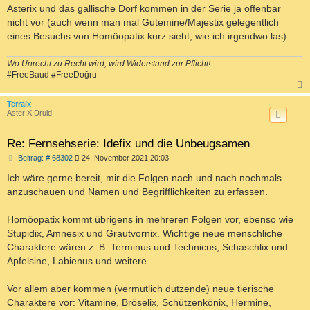
t
Asterix und das gallische Dorf kommen in der Serie ja offenbar
r
a
nicht vor (auch wenn man mal Gutemine/Majestix gelegentlich
g
eines Besuchs von Homöopatix kurz sieht, wie ich irgendwo las).
Wo Unrecht zu Recht wird, wird Widerstand zur Pflicht!
#FreeBaud #FreeDoğru
c
Terraix
AsterIX Druid
Re: Fernsehserie: Idefix und die Unbeugsamen
B
Beitrag: # 68302
24. November 2021 20:03
e
i
Ich wäre gerne bereit, mir die Folgen nach und nach nochmals
t
anzuschauen und Namen und Begrifflichkeiten zu erfassen.
r
a
g
Homöopatix kommt übrigens in mehreren Folgen vor, ebenso wie
Stupidix, Amnesix und Grautvornix. Wichtige neue menschliche
Charaktere wären z. B. Terminus und Technicus, Schaschlix und
Apfelsine, Labienus und weitere.
Vor allem aber kommen (vermutlich dutzende) neue tierische
Charaktere vor: Vitamine, Bröselix, Schützenkönix, Hermine,