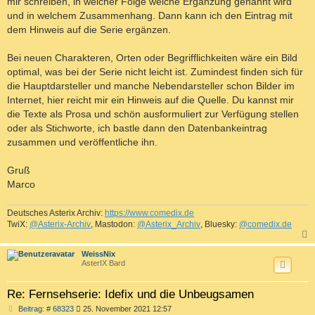
mir schreiben, in welcher Folge welche Ergänzung genannt wird
und in welchem Zusammenhang. Dann kann ich den Eintrag mit
dem Hinweis auf die Serie ergänzen.
Bei neuen Charakteren, Orten oder Begrifflichkeiten wäre ein Bild
optimal, was bei der Serie nicht leicht ist. Zumindest finden sich für
die Hauptdarsteller und manche Nebendarsteller schon Bilder im
Internet, hier reicht mir ein Hinweis auf die Quelle. Du kannst mir
die Texte als Prosa und schön ausformuliert zur Verfügung stellen
oder als Stichworte, ich bastle dann den Datenbankeintrag
zusammen und veröffentliche ihn.
Gruß
Marco
Deutsches Asterix Archiv:
https://www.comedix.de
TwiX:
@Asterix-Archiv
, Mastodon:
@Asterix_Archiv
, Bluesky:
@comedix.de
c
WeissNix
AsterIX Bard
Re: Fernsehserie: Idefix und die Unbeugsamen
B
Beitrag: # 68323
25. November 2021 12:57