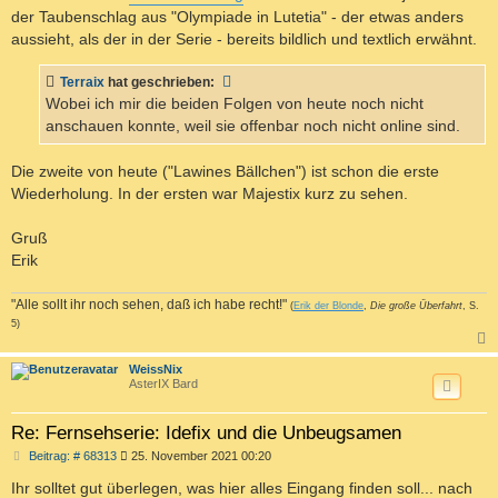
der Taubenschlag aus "Olympiade in Lutetia" - der etwas anders
aussieht, als der in der Serie - bereits bildlich und textlich erwähnt.
Terraix
hat geschrieben:
Wobei ich mir die beiden Folgen von heute noch nicht
anschauen konnte, weil sie offenbar noch nicht online sind.
Die zweite von heute ("Lawines Bällchen") ist schon die erste
Wiederholung. In der ersten war Majestix kurz zu sehen.
Gruß
Erik
"Alle sollt ihr noch sehen, daß ich habe recht!"
(
Erik der Blonde
,
Die große Überfahrt
, S.
5)
c
WeissNix
AsterIX Bard
Re: Fernsehserie: Idefix und die Unbeugsamen
B
Beitrag: # 68313
25. November 2021 00:20
e
i
Ihr solltet gut überlegen, was hier alles Eingang finden soll... nach