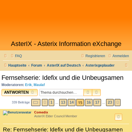
AsterIX - Asterix Information eXchange
FAQ
Registrieren
Anmelden
S
Hauptseite
Forum
AsterIX auf Deutsch
Asterixgeplauder
u
Fernsehserie: Idefix und die Unbeugsamen
c
Moderatoren:
Erik
,
Maulaf
h
SUCHE
ERWEITERTE SU
ANTWORTEN
e
SEITE
15
VON
23
15
1
13
14
16
17
23
339 Beiträge
VORHERIGE
NÄCH
…
…
Comedix
AsterIX Elder Council Member
Re: Fernsehserie: Idefix und die Unbeugsamen