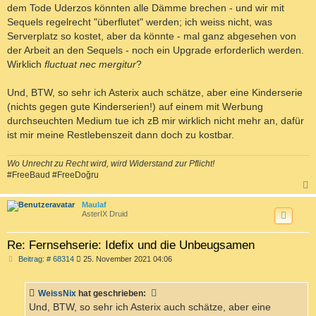
t
dem Tode Uderzos könnten alle Dämme brechen - und wir mit
r
a
Sequels regelrecht "überflutet" werden; ich weiss nicht, was
g
Serverplatz so kostet, aber da könnte - mal ganz abgesehen von
der Arbeit an den Sequels - noch ein Upgrade erforderlich werden.
Wirklich
fluctuat nec mergitur
?
Und, BTW, so sehr ich Asterix auch schätze, aber eine Kinderserie
(nichts gegen gute Kinderserien!) auf einem mit Werbung
durchseuchten Medium tue ich zB mir wirklich nicht mehr an, dafür
ist mir meine Restlebenszeit dann doch zu kostbar.
Wo Unrecht zu Recht wird, wird Widerstand zur Pflicht!
#FreeBaud #FreeDoğru
c
Maulaf
AsterIX Druid
Re: Fernsehserie: Idefix und die Unbeugsamen
B
Beitrag: # 68314
25. November 2021 04:06
e
i
t
WeissNix
hat geschrieben:
r
a
Und, BTW, so sehr ich Asterix auch schätze, aber eine
g