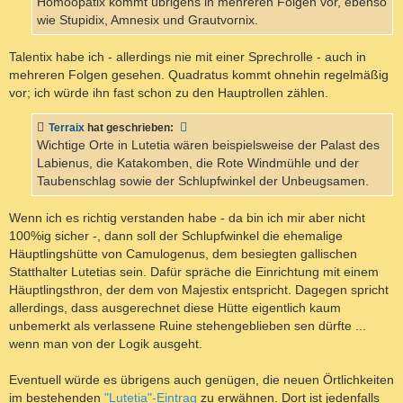
Homöopatix kommt übrigens in mehreren Folgen vor, ebenso
wie Stupidix, Amnesix und Grautvornix.
Talentix habe ich - allerdings nie mit einer Sprechrolle - auch in
mehreren Folgen gesehen. Quadratus kommt ohnehin regelmäßig
vor; ich würde ihn fast schon zu den Hauptrollen zählen.
Terraix
hat geschrieben:
Wichtige Orte in Lutetia wären beispielsweise der Palast des
Labienus, die Katakomben, die Rote Windmühle und der
Taubenschlag sowie der Schlupfwinkel der Unbeugsamen.
Wenn ich es richtig verstanden habe - da bin ich mir aber nicht
100%ig sicher -, dann soll der Schlupfwinkel die ehemalige
Häuptlingshütte von Camulogenus, dem besiegten gallischen
Statthalter Lutetias sein. Dafür spräche die Einrichtung mit einem
Häuptlingsthron, der dem von Majestix entspricht. Dagegen spricht
allerdings, dass ausgerechnet diese Hütte eigentlich kaum
unbemerkt als verlassene Ruine stehengeblieben sen dürfte ...
wenn man von der Logik ausgeht.
Eventuell würde es übrigens auch genügen, die neuen Örtlichkeiten
im bestehenden
"Lutetia"-Eintrag
zu erwähnen. Dort ist jedenfalls