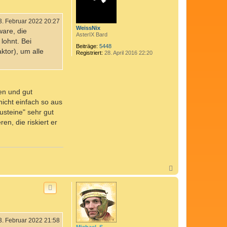
b
e
n
3. Februar 2022 20:27
WeissNix
ware, die
AsterIX Bard
lohnt. Bei
Beiträge:
5448
ktor), um alle
Registriert:
28. April 2016 22:20
en und gut
icht einfach so aus
usteine" sehr gut
en, die riskiert er
N
a
c
h
o
b
e
n
3. Februar 2022 21:58
Michael_S.