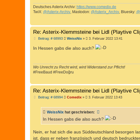
g
Deutsches Asterix Archiv:
https://www.comedix.de
TwiX:
@Asterix-Archiv
, Mastodon:
@Asterix_Archiv
, Bluesky:
@
Re: Asterix-Klemmsteine bei Lidl (Playtive Cl
B
Beitrag: # 68993
WeissNix
»
3. Februar 2022 13:41
e
i
In Hessen gabs die also auch?
t
r
a
g
Wo Unrecht zu Recht wird, wird Widerstand zur Pflicht!
#FreeBaud #FreeDoğru
Re: Asterix-Klemmsteine bei Lidl (Playtive Cl
B
Beitrag: # 68994
Comedix
»
3. Februar 2022 13:43
e
i
t
WeissNix
hat geschrieben:
r
a
In Hessen gabs die also auch?
g
Nein, er hat sich die aus Süddeutschland besorgen lass
ist, dass er neben französisch und deutsch bedruckt