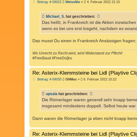
B
Beitrag: # 69022
WeissNix
»
4. Februar 2022 21:15
e
i
t
Michael_S.
hat geschrieben:
r
a
Das heißt, in Frankreich ist die Aktion inzwisch
g
wenn es bei uns erst losgeht, nachdem es woande
Das musst Du einen in Frankreich Ansässigen fragen;
Wo Unrecht zu Recht wird, wird Widerstand zur Pflicht!
#FreeBaud #FreeDoğru
Re: Asterix-Klemmsteine bei Lidl (Playtive Cl
B
Beitrag: # 69035
OliMuc
»
6. Februar 2022 10:22
e
i
t
upsala
hat geschrieben:
r
a
Die Römerlager waren generell sehr knapp bemes
g
insgesamt mindestens doppelt. Selbst heute war
Dann waren die Römerlager ja eben nicht knapp be
Re: Asterix-Klemmsteine bei Lidl (Playtive Cl