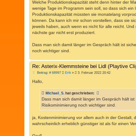
Welche Produktionskapazität steht denn hinter der Ma
wenige Tage im Programm sein soll, so dass sich ein la
Produktionskapazität müssten sie monatelang vorproduzi
können. Da kann ich mir schon vorstellen, dass sie 
jeweils haben, auch wenn es nicht für alle reicht. Und
nächste gar nicht erst produziert.
Dass man sich damit länger im Gespräch hält ist siche
noch wichtiger sind.
Re: Asterix-Klemmsteine bei Lidl (Playtive Cl
B
Beitrag: # 68997
Erik
»
3. Februar 2022 20:42
e
i
Hallo,
t
r
a
Michael_S.
hat geschrieben:
g
Dass man sich damit länger im Gespräch hält ist 
Risikominimierung noch wichtiger sind.
ja, Kostenminimierung vor allem auch in der Gestalt, 
wahrscheinlich erheblich günstiger ist als für einen V
Gruß