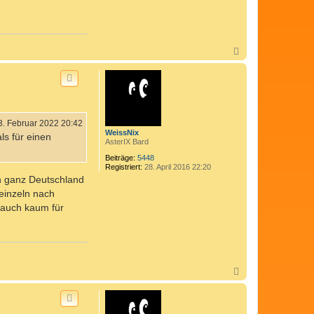
N
a
c
h
o
b
e
n
3. Februar 2022 20:42
WeissNix
ls für einen
AsterIX Bard
Beiträge:
5448
Registriert:
28. April 2016 22:20
in ganz Deutschland
 einzeln nach
 auch kaum für
N
a
c
h
o