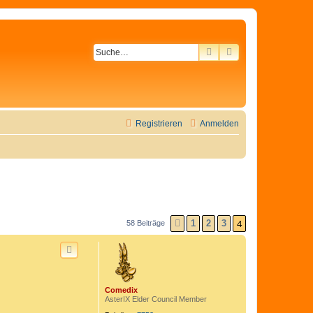
SUCHE
ERWEITERTE SU
Registrieren
Anmelden
4
1
2
3
58 Beiträge
VORHERIGE
Comedix
AsterIX Elder Council Member