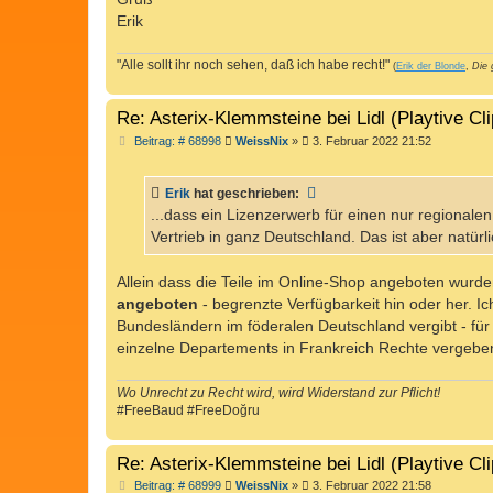
Erik
"Alle sollt ihr noch sehen, daß ich habe recht!"
(
Erik der Blonde
,
Die 
Re: Asterix-Klemmsteine bei Lidl (Playtive Cl
B
Beitrag: # 68998
WeissNix
»
3. Februar 2022 21:52
e
i
t
Erik
hat geschrieben:
r
a
...dass ein Lizenzerwerb für einen nur regionalen
g
Vertrieb in ganz Deutschland. Das ist aber natür
Allein dass die Teile im Online-Shop angeboten wurde
angeboten
- begrenzte Verfügbarkeit hin oder her. I
Bundesländern im föderalen Deutschland vergibt - für
einzelne Departements in Frankreich Rechte vergebe
Wo Unrecht zu Recht wird, wird Widerstand zur Pflicht!
#FreeBaud #FreeDoğru
Re: Asterix-Klemmsteine bei Lidl (Playtive Cl
B
Beitrag: # 68999
WeissNix
»
3. Februar 2022 21:58