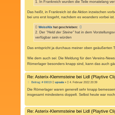
a
1. In Frankreich wurden die Teile monatelang verk
g
Das heißt, in Frankreich ist die Aktion inzwischen vo
bei uns erst losgeht, nachdem es woanders vorbei ist.
WeissNix
hat geschrieben:
2. Der
"Held der Steine"
hat in dem Vorstellungsv
verfügbar sein würden
Das entspricht ja durchaus meiner oben geäußerten T
Wie dem auch sei: Die Meldung für den Vereins-Newsl
Römerlager besonders knapp sind, kann das auch gä
Re: Asterix-Klemmsteine bei Lidl (Playtive Cl
B
Beitrag: # 69019
upsala
»
4. Februar 2022 20:39
e
i
Die Römerlager waren generell sehr knapp bemessen.
t
insgesamt mindestens doppelt. Selbst heute war noc
r
a
g
Re: Asterix-Klemmsteine bei Lidl (Playtive Cl