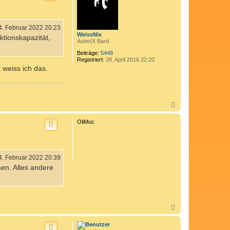
o
b
e
n
4. Februar 2022 20:23
WeissNix
ktionskapazität,
AsterIX Bard
Beiträge:
5448
Registriert:
28. April 2016 22:20
 weiss ich das.
N
a
c
OliMuc
h
o
b
e
n
4. Februar 2022 20:39
en. Alles andere
N
a
c
h