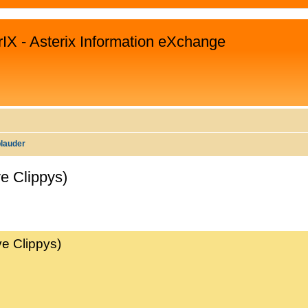
rIX - Asterix Information eXchange
plauder
ve Clippys)
WEITERTE SUCHE
ve Clippys)