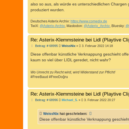
also so aus, als würde es unterschiedlichen Chargen
produziert wurden.
Deutsches Asterix Archiv:
https://www.comedix.de
TwiX:
@Asterix-Archiv
, Mastodon:
@Asterix_Archiv
, Bluesky:
@
Re: Asterix-Klemmsteine bei Lidl (Playtive Cl
B
Beitrag: # 68995
WeissNix
»
3. Februar 2022 14:18
e
i
Diese offenbar künstliche Verknappung geschieht of
t
kaum so viel über LIDL geredet, nicht wahr?
r
a
g
Wo Unrecht zu Recht wird, wird Widerstand zur Pflicht!
#FreeBaud #FreeDoğru
Re: Asterix-Klemmsteine bei Lidl (Playtive Cl
B
Beitrag: # 68996
Michael_S.
»
3. Februar 2022 20:27
e
i
t
WeissNix
hat geschrieben:
r
a
Diese offenbar künstliche Verknappung geschieh
g