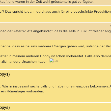
auft und waren in der Zeit wohl grösstenteils gut verfügbar.
rbei? Das spricht ja dann durchaus auch für eine beschränkte Produktio
ideo der Asterix-Sets angekündigt, dass die Teile in Zukunft wieder an
heorie, dass es bei uns mehrere Chargen geben wird, solange der Verk
etter in meinem anderen Hobby ist schon vorbereitet. Falls also demnä
nzlich andere Ursachen haben.
ippys)
 War in insgesamt sechs Lidls und habe nur ein einziges bekommen. A
h ein Römerlager vorhanden.
ippys)