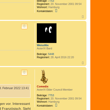
Beiträge:
7753
Registriert:
20. November 2001 09:54
Wohnort:
Hamburg
K
Kontaktdaten:
o
n
N
t
a
a
c
k
h
t
o
d
b
a
e
t
n
e
WeissNix
n
AsterIX Bard
v
o
Beiträge:
5448
n
Registriert:
28. April 2016 22:20
C
o
N
m
a
e
c
d
h
i
o
x
b
e
Comedix
n
3. Februar 2022 13:41
AsterIX Elder Council Member
Beiträge:
7753
Registriert:
20. November 2001 09:54
Wohnort:
Hamburg
gen vor. Interessant
K
Kontaktdaten:
o
 Französisch. Sieht