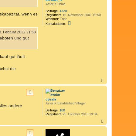
AsterIX Druid
Beiträge:
1320
nskapazität, wenn es
Registriert:
16. November 2001 19:50
Wohnort:
Trier
K
Kontaktdaten:
o
n
3. Februar 2022 21:58
t
geboten und gut
a
k
t
d
a
auf gut läuft.
t
e
n
chst die
v
o
n
N
M
a
i
c
c
h
h
o
a
upsala
b
e
AsterIX Established Villager
lles andere
l
e
_
n
Beiträge:
100
S
Registriert:
25. Oktober 2013 19:34
.
N
a
c
h