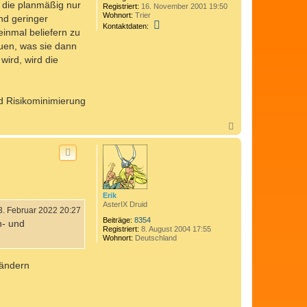
, die planmäßig nur
Registriert:
16. November 2001 19:50
Wohnort:
Trier
end geringer
K
Kontaktdaten:
einmal beliefern zu
o
n
auen, was sie dann
t
wird, wird die
a
k
t
d
a
nd Risikominimierung
t
e
n
N
v
a
o
c
n
h
M
o
i
b
c
e
h
n
a
Erik
e
AsterIX Druid
3. Februar 2022 20:27
l
_
Beiträge:
8354
n- und
S
Registriert:
8. August 2004 17:55
.
Wohnort:
Deutschland
ländern
.