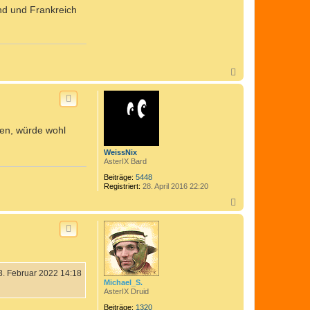
n
nd und Frankreich
t
a
k
t
d
a
t
N
e
a
n
c
v
h
o
o
n
C
b
en, würde wohl
o
e
m
n
e
WeissNix
d
AsterIX Bard
i
x
Beiträge:
5448
Registriert:
28. April 2016 22:20
N
a
c
h
o
b
e
n
3. Februar 2022 14:18
Michael_S.
AsterIX Druid
Beiträge:
1320