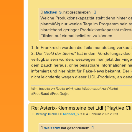
e
i
t
Michael_S.
hat geschrieben:
r
a
Welche Produktionskapazität steht denn hinter de
g
planmäßig nur wenige Tage im Programm sein soll,
hinreichend geringer Produktionskapazität müsste
Filialen auf einmal beliefern zu können.
1. In Frankreich wurden die Teile monatelang verkauft 
2. Der
"Held der Steine"
hat in dem Vorstellungsvideo 
verfügbar sein würden, weswegen man jetzt die Finge
dem Bauch heraus, ohne belastbare Informationen hie
informiert und hier nicht für Fake-News bekannt. Der l
nicht leichtfertig wegen dieser LIDL-Produkte, an den
Wo Unrecht zu Recht wird, wird Widerstand zur Pflicht!
#FreeBaud #FreeDoğru
Re: Asterix-Klemmsteine bei Lidl (Playtive Cl
B
Beitrag: # 69017
Michael_S.
»
4. Februar 2022 20:23
e
i
t
WeissNix
hat geschrieben:
r