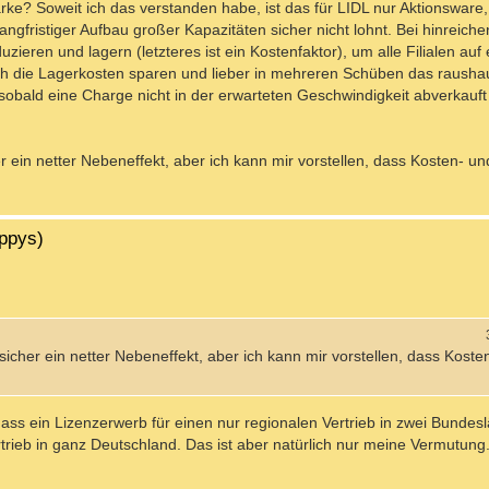
rke? Soweit ich das verstanden habe, ist das für LIDL nur Aktionsware
ngfristiger Aufbau großer Kapazitäten sicher nicht lohnt. Bei hinreich
eren und lagern (letzteres ist ein Kostenfaktor), um alle Filialen auf 
sich die Lagerkosten sparen und lieber in mehreren Schüben das raush
 sobald eine Charge nicht in der erwarteten Geschwindigkeit abverkauft 
r ein netter Nebeneffekt, aber ich kann mir vorstellen, dass Kosten- u
ippys)
sicher ein netter Nebeneffekt, aber ich kann mir vorstellen, dass Koste
dass ein Lizenzerwerb für einen nur regionalen Vertrieb in zwei Bundes
ertrieb in ganz Deutschland. Das ist aber natürlich nur meine Vermutung