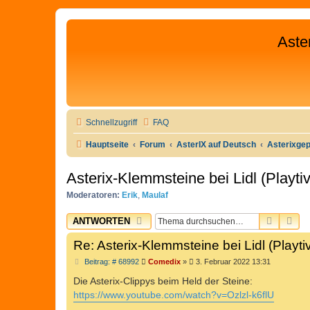
Aste
Schnellzugriff
FAQ
Hauptseite
Forum
AsterIX auf Deutsch
Asterixge
Asterix-Klemmsteine bei Lidl (Playti
Moderatoren:
Erik
,
Maulaf
SUCHE
ER
ANTWORTEN
Re: Asterix-Klemmsteine bei Lidl (Playti
B
Beitrag: # 68992
Comedix
»
3. Februar 2022 13:31
e
i
Die Asterix-Clippys beim Held der Steine:
t
https://www.youtube.com/watch?v=Ozlzl-k6flU
r
a