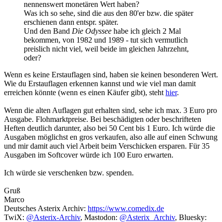
nennenswert monetären Wert haben?
Was ich so sehe, sind die aus den 80'er bzw. die später
erschienen dann entspr. später.
Und den Band
Die Odyssee
habe ich gleich 2 Mal
bekommen, von 1982 und 1989 - tut sich vermutlich
preislich nicht viel, weil beide im gleichen Jahrzehnt,
oder?
Wenn es keine Erstauflagen sind, haben sie keinen besonderen Wert.
Wie du Erstauflagen erkennen kannst und wie viel man damit
erreichen könnte (wenn es einen Käufer gibt), steht
hier
.
Wenn die alten Auflagen gut erhalten sind, sehe ich max. 3 Euro pro
Ausgabe. Flohmarktpreise. Bei beschädigten oder beschrifteten
Heften deutlich darunter, also bei 50 Cent bis 1 Euro. Ich würde die
Ausgaben möglichst en gros verkaufen, also alle auf einen Schwung
und mir damit auch viel Arbeit beim Verschicken ersparen. Für 35
Ausgaben im Softcover würde ich 100 Euro erwarten.
Ich würde sie verschenken bzw. spenden.
Gruß
Marco
Deutsches Asterix Archiv:
https://www.comedix.de
TwiX:
@Asterix-Archiv
, Mastodon:
@Asterix_Archiv
, Bluesky: