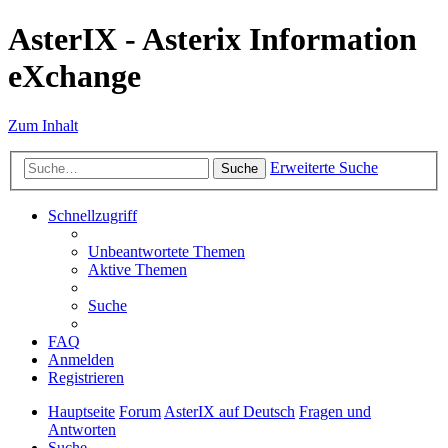
AsterIX - Asterix Information
eXchange
Zum Inhalt
Erweiterte Suche
Suche
Schnellzugriff
Unbeantwortete Themen
Aktive Themen
Suche
FAQ
Anmelden
Registrieren
Hauptseite
Forum
AsterIX auf Deutsch
Fragen und
Antworten
Suche