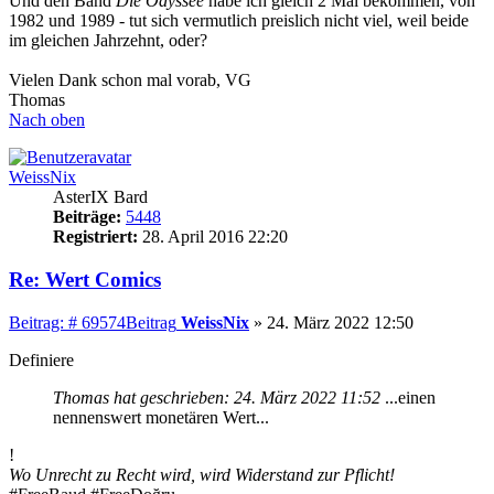
Und den Band
Die Odyssee
habe ich gleich 2 Mal bekommen, von
1982 und 1989 - tut sich vermutlich preislich nicht viel, weil beide
im gleichen Jahrzehnt, oder?
Vielen Dank schon mal vorab, VG
Thomas
Nach oben
WeissNix
AsterIX Bard
Beiträge:
5448
Registriert:
28. April 2016 22:20
Re: Wert Comics
Beitrag: # 69574
Beitrag
WeissNix
»
24. März 2022 12:50
Definiere
Thomas hat geschrieben:
24. März 2022 11:52
...einen
nennenswert monetären Wert...
!
Wo Unrecht zu Recht wird, wird Widerstand zur Pflicht!