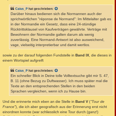
Caius_P
hat geschrieben:
Darüber hinaus bedienen sich die Normannen auch der
sprichwörtlichen "réponse de Normand": Im Mittelalter gab es
in der Normandie ein Gesetz, dass eine 24-stündige
Rücktrittsklausel von Kaufverträgen gewährte. Verträge mit
Bewohnern der Normandie galten darum als wenig
zuverlässig. Eine Normand-Antwort ist also ausweichend,
vage, vielseitig interpretierbar und damit wertlos.
sowie zu der darauf folgenden Fundstelle in
Band IX
, die dieses in
einem Wortspiel aufgreift
Caius_P
hat geschrieben:
Ein schneller Blick in Deine tolle Volltextsuche gibt mir S. 47,
B. 11 (ohne Bezug zu Duftwasser). Ich muss später mal die
Texte an den entsprechenden Stellen in den beiden
Sprachen vergleichen, wenn ich zu Hause bin.
Und die erinnerte mich eben an die Stelle in
Band V
(
"Tour de
France"
), die ich aber geografisch aus der Erinnerung erst nicht
einordnen konnte (war schliesslich eine Tour durch (ganz!)