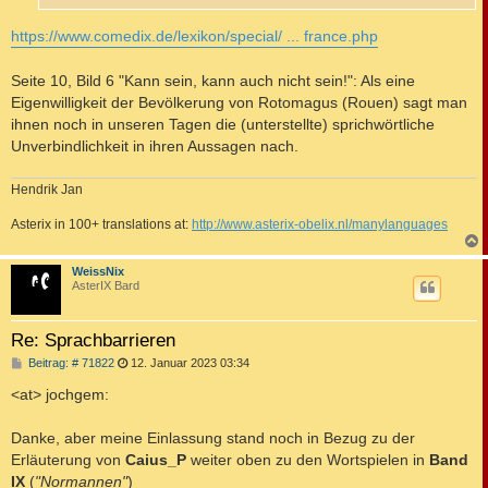
g
https://www.comedix.de/lexikon/special/ ... france.php
Seite 10, Bild 6 "Kann sein, kann auch nicht sein!": Als eine
Eigenwilligkeit der Bevölkerung von Rotomagus (Rouen) sagt man
ihnen noch in unseren Tagen die (unterstellte) sprichwörtliche
Unverbindlichkeit in ihren Aussagen nach.
Hendrik Jan
Asterix in 100+ translations at:
http://www.asterix-obelix.nl/manylanguages
c
WeissNix
AsterIX Bard
Re: Sprachbarrieren
B
Beitrag: # 71822
12. Januar 2023 03:34
e
i
<at> jochgem:
t
r
a
Danke, aber meine Einlassung stand noch in Bezug zu der
g
Erläuterung von
Caius_P
weiter oben zu den Wortspielen in
Band
IX
(
"Normannen"
)