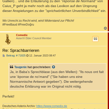
Gallien)... und die Erläuterung zu den
"réponse de Normand"
von
Caius_P geht ja mehr noch als das Lexikon auf den Ursprung
dieser Anspielungen zu der
"sprichwörtlichen Unverbindlichkeit"
ein.
Wo Unrecht zu Recht wird, wird Widerstand zur Pflicht!
#FreeBaud #FreeDoğru
c
Comedix
AsterIX Elder Council Member
Re: Sprachbarrieren
B
Beitrag: # 71825
12. Januar 2023 08:47
e
i
t
Taugenix
hat geschrieben:
r
a
Ja, in Baba's Sprechblase (aus den Wellen): "Ils nous ont fait
g
une 'éponse de no'mand" ("Sie haben uns eine
Normannische Antwort gegeben"). Die weitergehende
deutsche Erklärung war im Original nicht nötig.
Perfekt!
Deutsches Asterix Archiv:
https://www.comedix.de