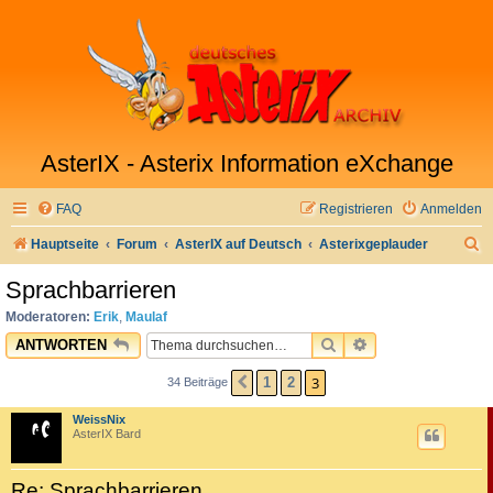
AsterIX - Asterix Information eXchange
FAQ
Registrieren
Anmelden
S
Hauptseite
Forum
AsterIX auf Deutsch
Asterixgeplauder
u
Sprachbarrieren
c
Moderatoren:
Erik
,
Maulaf
h
SUCHE
ERWEITERTE SU
ANTWORTEN
e
3
1
2
34 Beiträge
VORHERIGE
WeissNix
AsterIX Bard
Re: Sprachbarrieren