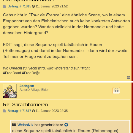
B
Beitrag: # 71815
11. Januar 2023 21:52
e
i
Gabs nicht in
"Tour de France"
eine ähnliche Szene, wo in einem
t
Etappenort von den Einheimischen auch keine konkreten Antworten
r
a
gegeben wurden? War das vielleicht in der Normandie und hatte
g
denselben Hintergrund?
EDIT sagt, diese Sequenz spielt tatsächlich in Rouen
(Rothomagus) und damit in der Normandie... dann wird der zweite
Teil meiner Frage wohl zu bejahen sein.
Wo Unrecht zu Recht wird, wird Widerstand zur Pflicht!
#FreeBaud #FreeDoğru
c
Jochgem
AsterIX Village Elder
Re: Sprachbarrieren
B
Beitrag: # 71817
11. Januar 2023 22:35
e
i
t
WeissNix
hat geschrieben:
r
a
diese Sequenz spielt tatsächlich in Rouen (Rothomagus)