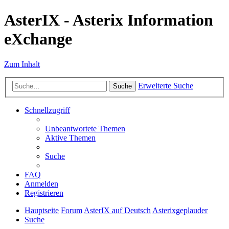
AsterIX - Asterix Information
eXchange
Zum Inhalt
Erweiterte Suche
Suche
Schnellzugriff
Unbeantwortete Themen
Aktive Themen
Suche
FAQ
Anmelden
Registrieren
Hauptseite
Forum
AsterIX auf Deutsch
Asterixgeplauder
Suche