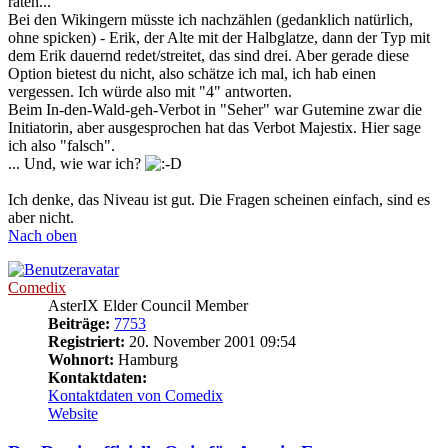
raten...
Bei den Wikingern müsste ich nachzählen (gedanklich natürlich,
ohne spicken) - Erik, der Alte mit der Halbglatze, dann der Typ mit
dem Erik dauernd redet/streitet, das sind drei. Aber gerade diese
Option bietest du nicht, also schätze ich mal, ich hab einen
vergessen. Ich würde also mit "4" antworten.
Beim In-den-Wald-geh-Verbot in "Seher" war Gutemine zwar die
Initiatorin, aber ausgesprochen hat das Verbot Majestix. Hier sage
ich also "falsch".
... Und, wie war ich?
Ich denke, das Niveau ist gut. Die Fragen scheinen einfach, sind es
aber nicht.
Nach oben
Comedix
AsterIX Elder Council Member
Beiträge:
7753
Registriert:
20. November 2001 09:54
Wohnort:
Hamburg
Kontaktdaten:
Kontaktdaten von Comedix
Website