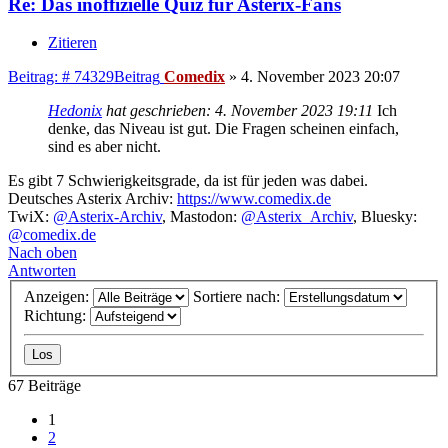
Re: Das inoffizielle Quiz für Asterix-Fans
Zitieren
Beitrag: # 74329
Beitrag
Comedix
»
4. November 2023 20:07
Hedonix
hat geschrieben:
4. November 2023 19:11
Ich
denke, das Niveau ist gut. Die Fragen scheinen einfach,
sind es aber nicht.
Es gibt 7 Schwierigkeitsgrade, da ist für jeden was dabei.
Deutsches Asterix Archiv:
https://www.comedix.de
TwiX:
@Asterix-Archiv
, Mastodon:
@Asterix_Archiv
, Bluesky:
@comedix.de
Nach oben
Antworten
Anzeigen:
Sortiere nach:
Richtung:
67 Beiträge
1
2