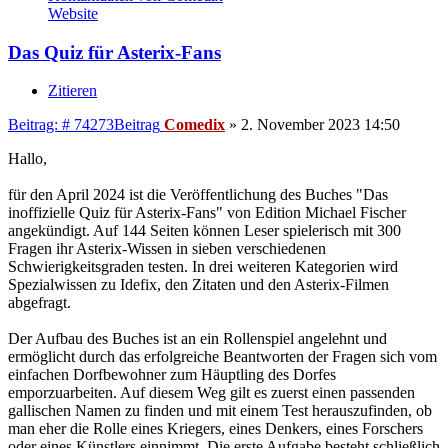
Website
Das Quiz für Asterix-Fans
Zitieren
Beitrag: # 74273
Beitrag
Comedix
»
2. November 2023 14:50
Hallo,
für den April 2024 ist die Veröffentlichung des Buches "Das
inoffizielle Quiz für Asterix-Fans" von Edition Michael Fischer
angekündigt. Auf 144 Seiten können Leser spielerisch mit 300
Fragen ihr Asterix-Wissen in sieben verschiedenen
Schwierigkeitsgraden testen. In drei weiteren Kategorien wird
Spezialwissen zu Idefix, den Zitaten und den Asterix-Filmen
abgefragt.
Der Aufbau des Buches ist an ein Rollenspiel angelehnt und
ermöglicht durch das erfolgreiche Beantworten der Fragen sich vom
einfachen Dorfbewohner zum Häuptling des Dorfes
emporzuarbeiten. Auf diesem Weg gilt es zuerst einen passenden
gallischen Namen zu finden und mit einem Test herauszufinden, ob
man eher die Rolle eines Kriegers, eines Denkers, eines Forschers
oder eines Künstlers einnimmt. Die erste Aufgabe besteht schließlich