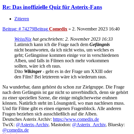
Re: Das inoffizielle Quiz für Asterix-Fans
Zitieren
Beitrag: # 74279
Beitrag
Comedix
»
2. November 2023 16:40
WeissNix
hat geschrieben:
2. November 2023 16:33
Latürnich kann ich die Frage nach dem
Gefängnis
nicht beantworten, da ich nicht weiss, um welches es
geht; Gefängnisse kommen einige vor in verschiedenen
Alben, und falls in Filmen noch mehr vorkommen
sollten, wäre ich eh raus.
Dito
Wikinger
- geht es in der Frage um XXIII oder
den Film? Bei letzterem wäre ich wiederum raus.
Na wunderbar, dann gehörst du schon zur Zielgruppe. Die Frage
nach dem Gefängnis ist gar nicht so unverbindlich, denn sie gehört
zu einer speziellen Szene, die einige möglicherweise erahnen
können. Natürlich steht im Lösungsteil, wo man nachlesen muss.
Und für Filme gibt es einen eigenen Fragenblock. Alle anderen
Fragen beziehen sich ausschließlich auf die Alben.
Deutsches Asterix Archiv:
https://www.comedix.de
TwiX:
@Asterix-Archiv
, Mastodon:
@Asterix_Archiv
, Bluesky:
@comedix.de