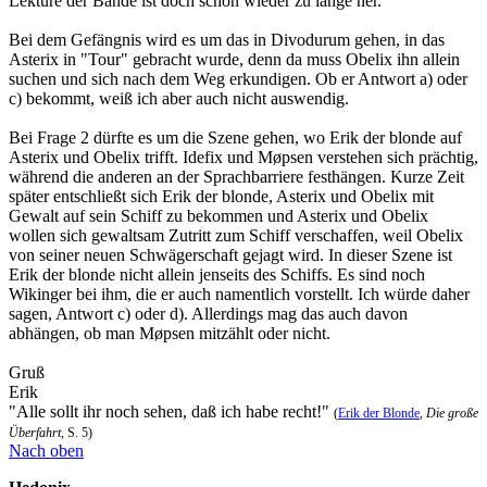
Lektüre der Bände ist doch schon wieder zu lange her.
Bei dem Gefängnis wird es um das in Divodurum gehen, in das
Asterix in "Tour" gebracht wurde, denn da muss Obelix ihn allein
suchen und sich nach dem Weg erkundigen. Ob er Antwort a) oder
c) bekommt, weiß ich aber auch nicht auswendig.
Bei Frage 2 dürfte es um die Szene gehen, wo Erik der blonde auf
Asterix und Obelix trifft. Idefix und Møpsen verstehen sich prächtig,
während die anderen an der Sprachbarriere festhängen. Kurze Zeit
später entschließt sich Erik der blonde, Asterix und Obelix mit
Gewalt auf sein Schiff zu bekommen und Asterix und Obelix
wollen sich gewaltsam Zutritt zum Schiff verschaffen, weil Obelix
von seiner neuen Schwägerschaft gejagt wird. In dieser Szene ist
Erik der blonde nicht allein jenseits des Schiffs. Es sind noch
Wikinger bei ihm, die er auch namentlich vorstellt. Ich würde daher
sagen, Antwort c) oder d). Allerdings mag das auch davon
abhängen, ob man Møpsen mitzählt oder nicht.
Gruß
Erik
"Alle sollt ihr noch sehen, daß ich habe recht!"
(
Erik der Blonde
,
Die große
Überfahrt
, S. 5)
Nach oben