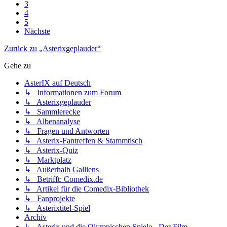
3
4
5
Nächste
Zurück zu „Asterixgeplauder“
Gehe zu
AsterIX auf Deutsch
↳ Informationen zum Forum
↳ Asterixgeplauder
↳ Sammlerecke
↳ Albenanalyse
↳ Fragen und Antworten
↳ Asterix-Fantreffen & Stammtisch
↳ Asterix-Quiz
↳ Marktplatz
↳ Außerhalb Galliens
↳ Betrifft: Comedix.de
↳ Artikel für die Comedix-Bibliothek
↳ Fanprojekte
↳ Asterixtitel-Spiel
Archiv
↳ Asterix und die Olympischen Spiele - Der Film