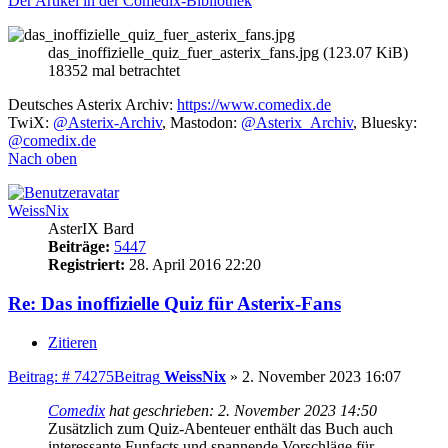
Der Artikel in der Comedix-Bibliothek
das_inoffizielle_quiz_fuer_asterix_fans.jpg (123.07 KiB)
18352 mal betrachtet
Deutsches Asterix Archiv:
https://www.comedix.de
TwiX:
@Asterix-Archiv
, Mastodon:
@Asterix_Archiv
, Bluesky:
@comedix.de
Nach oben
WeissNix
AsterIX Bard
Beiträge:
5447
Registriert:
28. April 2016 22:20
Re: Das inoffizielle Quiz für Asterix-Fans
Zitieren
Beitrag: # 74275
Beitrag
WeissNix
»
2. November 2023 16:07
Comedix
hat geschrieben:
2. November 2023 14:50
Zusätzlich zum Quiz-Abenteuer enthält das Buch auch
interessante Funfacts und spannende Vorschläge für