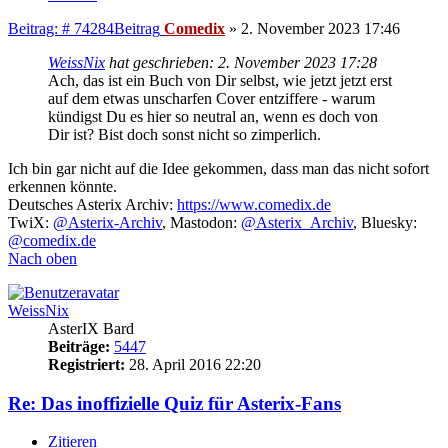
Beitrag: # 74284
Beitrag
Comedix
»
2. November 2023 17:46
WeissNix
hat geschrieben:
2. November 2023 17:28
Ach, das ist ein Buch von Dir selbst, wie jetzt jetzt erst
auf dem etwas unscharfen Cover entziffere - warum
kündigst Du es hier so neutral an, wenn es doch von
Dir ist? Bist doch sonst nicht so zimperlich.
Ich bin gar nicht auf die Idee gekommen, dass man das nicht sofort
erkennen könnte.
Deutsches Asterix Archiv:
https://www.comedix.de
TwiX:
@Asterix-Archiv
, Mastodon:
@Asterix_Archiv
, Bluesky:
@comedix.de
Nach oben
WeissNix
AsterIX Bard
Beiträge:
5447
Registriert:
28. April 2016 22:20
Re: Das inoffizielle Quiz für Asterix-Fans
Zitieren