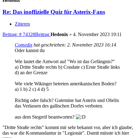
Hedonix
Re: Das inoffizielle Quiz für Asterix-Fans
Zitieren
Beitrag: # 74328
Beitrag
Hedonix
»
4. November 2023 19:11
Comedix
hat geschrieben:
2. November 2023 16:14
Oder kannst du
Wie lautet die Antwort auf "Wo ist das Gefängnis?"
a) Dritte Straße rechts b) Condate c) Erste Straße links
d) an der Grenze
Wie viele Wikinger betreten amerikanischen Boden?
a) 1 b) 2 c) 4 d) 5
Richtig oder falsch? Gutemine hat Asterix und Obelix
das Verlassen des gallischen Dorfes verboten.
aus dem Stegreif beantworten?
"Dritte Straße rechts" kommt mir sehr bekannt vor, aber ich glaube,
das war die Kommandantur in "Legionär". Damit müsste ich hier