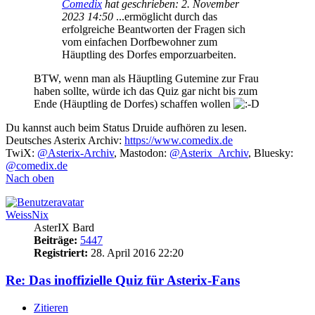
Comedix
hat geschrieben:
2. November
2023 14:50
...ermöglicht durch das
erfolgreiche Beantworten der Fragen sich
vom einfachen Dorfbewohner zum
Häuptling des Dorfes emporzuarbeiten.
BTW, wenn man als Häuptling Gutemine zur Frau
haben sollte, würde ich das Quiz gar nicht bis zum
Ende (Häuptling de Dorfes) schaffen wollen
Du kannst auch beim Status Druide aufhören zu lesen.
Deutsches Asterix Archiv:
https://www.comedix.de
TwiX:
@Asterix-Archiv
, Mastodon:
@Asterix_Archiv
, Bluesky:
@comedix.de
Nach oben
WeissNix
AsterIX Bard
Beiträge:
5447
Registriert:
28. April 2016 22:20
Re: Das inoffizielle Quiz für Asterix-Fans
Zitieren