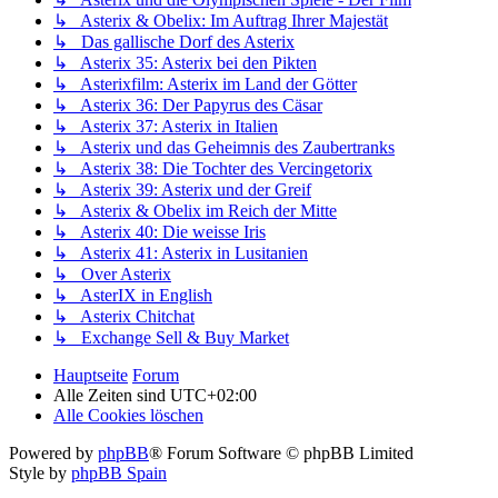
↳ Asterix & Obelix: Im Auftrag Ihrer Majestät
↳ Das gallische Dorf des Asterix
↳ Asterix 35: Asterix bei den Pikten
↳ Asterixfilm: Asterix im Land der Götter
↳ Asterix 36: Der Papyrus des Cäsar
↳ Asterix 37: Asterix in Italien
↳ Asterix und das Geheimnis des Zaubertranks
↳ Asterix 38: Die Tochter des Vercingetorix
↳ Asterix 39: Asterix und der Greif
↳ Asterix & Obelix im Reich der Mitte
↳ Asterix 40: Die weisse Iris
↳ Asterix 41: Asterix in Lusitanien
↳ Over Asterix
↳ AsterIX in English
↳ Asterix Chitchat
↳ Exchange Sell & Buy Market
Hauptseite
Forum
Alle Zeiten sind
UTC+02:00
Alle Cookies löschen
Powered by
phpBB
® Forum Software © phpBB Limited
Style by
phpBB Spain