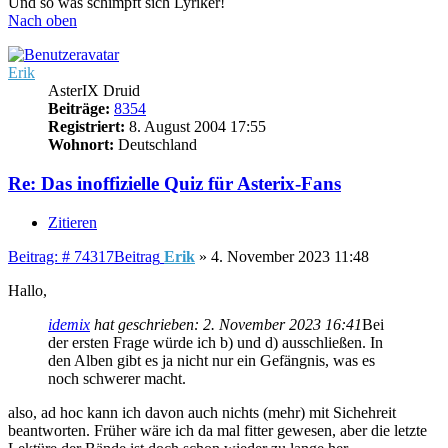
Und so was schimpft sich Lyriker!
Nach oben
Erik
AsterIX Druid
Beiträge:
8354
Registriert:
8. August 2004 17:55
Wohnort:
Deutschland
Re: Das inoffizielle Quiz für Asterix-Fans
Zitieren
Beitrag: # 74317
Beitrag
Erik
»
4. November 2023 11:48
Hallo,
idemix
hat geschrieben:
2. November 2023 16:41
Bei
der ersten Frage würde ich b) und d) ausschließen. In
den Alben gibt es ja nicht nur ein Gefängnis, was es
noch schwerer macht.
also, ad hoc kann ich davon auch nichts (mehr) mit Sichehreit
beantworten. Früher wäre ich da mal fitter gewesen, aber die letzte