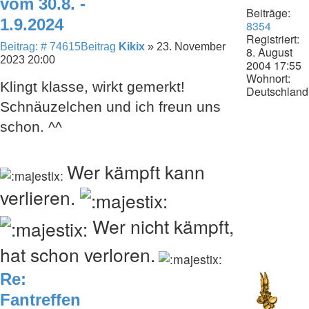
vom 30.8. -
Beiträge:
1.9.2024
8354
Registriert:
Beitrag: # 74615
Beitrag
Kikix
»
23. November
8. August
2023 20:00
2004 17:55
Wohnort:
Klingt klasse, wirkt gemerkt!
Deutschland
Schnäuzelchen und ich freun uns
schon. ^^
Wer kämpft kann
verlieren.
Wer nicht kämpft,
hat schon verloren.
Re:
Fantreffen