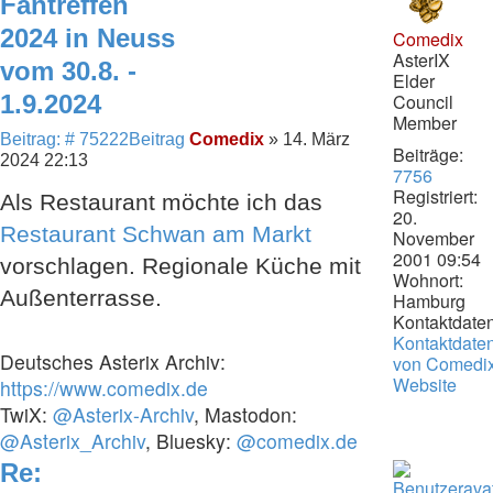
Fantreffen
2024 in Neuss
Comedix
AsterIX
vom 30.8. -
Elder
1.9.2024
Council
Member
Beitrag: # 75222
Beitrag
Comedix
»
14. März
Beiträge:
2024 22:13
7756
Registriert:
Als Restaurant möchte ich das
20.
Restaurant Schwan am Markt
November
2001 09:54
vorschlagen. Regionale Küche mit
Wohnort:
Außenterrasse.
Hamburg
Kontaktdaten
Kontaktdate
Deutsches Asterix Archiv:
von Comedi
Website
https://www.comedix.de
TwiX:
@Asterix-Archiv
, Mastodon:
@Asterix_Archiv
, Bluesky:
@comedix.de
Re: