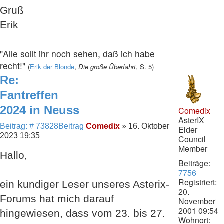
Gruß
Erik
"Alle sollt ihr noch sehen, daß ich habe
recht!"
(
Erik der Blonde
,
Die große Überfahrt
, S. 5)
Re:
Fantreffen
2024 in Neuss
Comedix
AsterIX
Beitrag: # 73828
Beitrag
Comedix
»
16. Oktober
Elder
2023 19:35
Council
Member
Hallo,
Beiträge:
7756
Registriert:
ein kundiger Leser unseres Asterix-
20.
Forums hat mich darauf
November
2001 09:54
hingewiesen, dass vom 23. bis 27.
Wohnort: