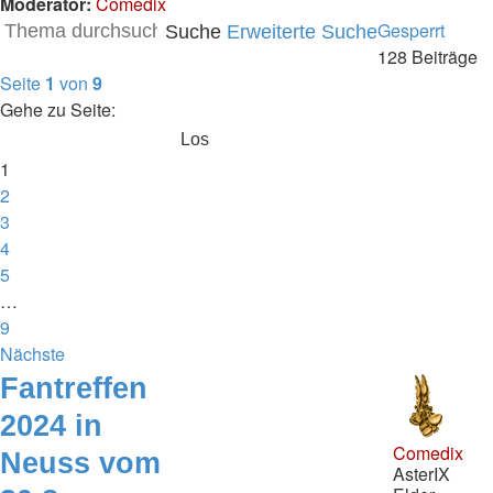
Moderator:
Comedix
Gesperrt
Suche
Erweiterte Suche
128 Beiträge
Seite
1
von
9
Gehe zu Seite:
1
2
3
4
5
…
9
Nächste
Fantreffen
2024 in
Comedix
Neuss vom
AsterIX