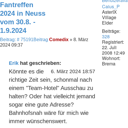
Fantreffen
Caius_P
AsterIX
2024 in Neuss
Village
vom 30.8. -
Elder
1.9.2024
Beiträge:
328
Beitrag: # 75191
Beitrag
Comedix
»
8. März
Registriert:
2024 09:37
22. Juli
2008 12:49
Wohnort:
Brema
Erik
hat geschrieben:
Könnte es die
6. März 2024 18:57
richtige Zeit sein, schonmal nach
einem "Team-Hotel" Ausschau zu
halten? Oder hat vielleicht jemand
sogar eine gute Adresse?
Bahnhofsnah wäre für mich wie
immer wünschenswert.