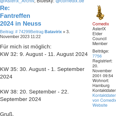
@Asterix_Archiv
, Bluesky:
@comedix.de
Re:
Fantreffen
2024 in Neuss
Comedix
AsterIX
Beitrag: # 74299
Beitrag
Batavirix
»
3.
Elder
November 2023 11:22
Council
Member
Für mich ist möglich:
Beiträge:
KW 32: 9. August - 11. August 2024
7756
Registriert:
20.
KW 35: 30. August - 1. September
November
2001 09:54
2024
Wohnort:
Hamburg
Kontaktdaten
KW 38: 20. September - 22.
Kontaktdate
September 2024
von Comedi
Website
Gruß,