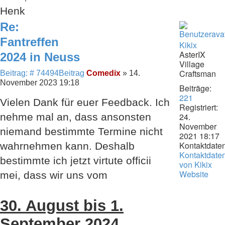
Henk
Re:
Fantreffen
Kikix
AsterIX
2024 in Neuss
Village
Craftsman
Beitrag: # 74494
Beitrag
Comedix
»
14.
November 2023 19:18
Beiträge:
221
Vielen Dank für euer Feedback. Ich
Registriert:
nehme mal an, dass ansonsten
24.
November
niemand bestimmte Termine nicht
2021 18:17
Kontaktdaten
wahrnehmen kann. Deshalb
Kontaktdate
bestimmte ich jetzt virtute officii
von Kikix
Website
mei, dass wir uns vom
30. August bis 1.
September 2024