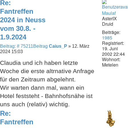
Re:
Fantreffen
Maulaf
AsterIX
2024 in Neuss
Druid
vom 30.8. -
Beiträge:
1.9.2024
1985
Registriert:
Beitrag: # 75211
Beitrag
Caius_P
»
12. März
19. Juni
2024 15:03
2002 22:44
Wohnort:
Claudia und ich haben letzte
Metelen
Woche die erste altrnative Anfrage
für den Zeitraum abgelehnt.
Wir warten dann mal, wann ein
Hotel feststeht - Bahnhofsnähe ist
uns auch (relativ) wichtig.
Re:
Fantreffen