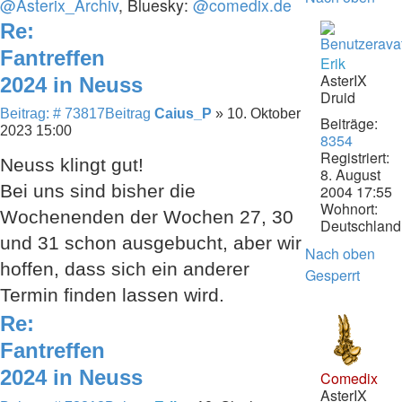
@Asterix_Archiv
, Bluesky:
@comedix.de
Re:
Fantreffen
Erik
AsterIX
2024 in Neuss
Druid
Beitrag: # 73817
Beitrag
Caius_P
»
10. Oktober
Beiträge:
2023 15:00
8354
Registriert:
Neuss klingt gut!
8. August
Bei uns sind bisher die
2004 17:55
Wohnort:
Wochenenden der Wochen 27, 30
Deutschland
und 31 schon ausgebucht, aber wir
Nach oben
hoffen, dass sich ein anderer
Gesperrt
Termin finden lassen wird.
Re:
Fantreffen
2024 in Neuss
Comedix
AsterIX