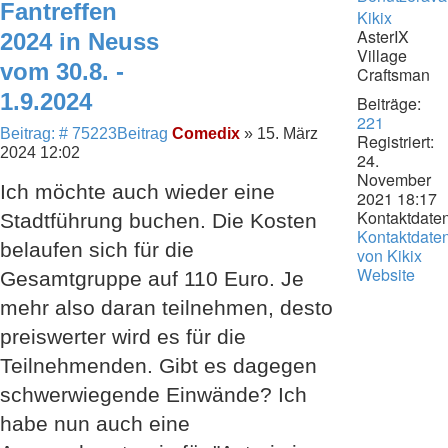
Fantreffen
Kikix
AsterIX
2024 in Neuss
Village
vom 30.8. -
Craftsman
1.9.2024
Beiträge:
221
Beitrag: # 75223
Beitrag
Comedix
»
15. März
Registriert:
2024 12:02
24.
November
Ich möchte auch wieder eine
2021 18:17
Kontaktdaten
Stadtführung buchen. Die Kosten
Kontaktdate
belaufen sich für die
von Kikix
Website
Gesamtgruppe auf 110 Euro. Je
mehr also daran teilnehmen, desto
preiswerter wird es für die
Teilnehmenden. Gibt es dagegen
schwerwiegende Einwände? Ich
habe nun auch eine