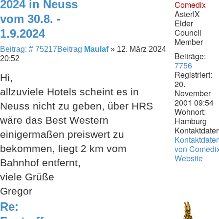
2024 in Neuss
Comedix
AsterIX
vom 30.8. -
Elder
1.9.2024
Council
Member
Beitrag: # 75217
Beitrag
Maulaf
»
12. März 2024
Beiträge:
20:52
7756
Registriert:
Hi,
20.
allzuviele Hotels scheint es in
November
2001 09:54
Neuss nicht zu geben, über HRS
Wohnort:
wäre das Best Western
Hamburg
Kontaktdaten
einigermaßen preiswert zu
Kontaktdate
bekommen, liegt 2 km vom
von Comedi
Website
Bahnhof entfernt,
viele Grüße
Gregor
Re: