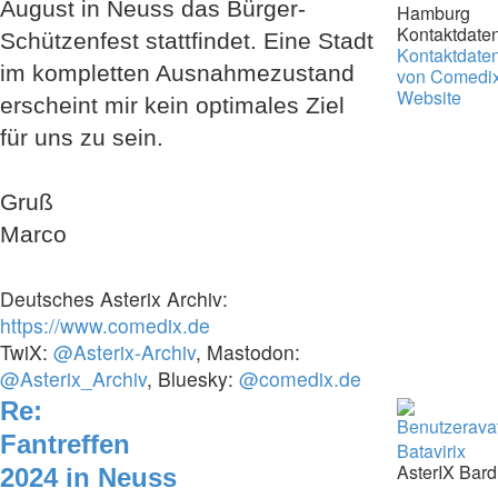
August in Neuss das Bürger-
Hamburg
Kontaktdaten
Schützenfest stattfindet. Eine Stadt
Kontaktdate
im kompletten Ausnahmezustand
von Comedi
Website
erscheint mir kein optimales Ziel
für uns zu sein.
Gruß
Marco
Deutsches Asterix Archiv:
https://www.comedix.de
TwiX:
@Asterix-Archiv
, Mastodon:
@Asterix_Archiv
, Bluesky:
@comedix.de
Re:
Fantreffen
Batavirix
AsterIX Bard
2024 in Neuss