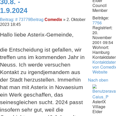
Elder
30.8. -
Council
1.9.2024
Member
Beiträge:
Beitrag: # 73779
Beitrag
Comedix
»
2. Oktober
7756
2023 18:45
Registriert:
20.
Hallo liebe Asterix-Gemeinde,
November
2001 09:54
Wohnort:
die Entscheidung ist gefallen, wir
Hamburg
treffen uns im kommenden Jahr in
Kontaktdaten
Kontaktdate
Neuss. Ich werde versuchen
von Comedi
Website
Kontakt zu irgendjemandem aus
der Stadt herzustellen. Immerhin
Nach oben
hat man mit Asterix in Novaesium
ein Werk geschaffen, das
Caius_P
AsterIX
seinesgleichen sucht. 2024 passt
Village
insofern sehr gut, weil die
Elder