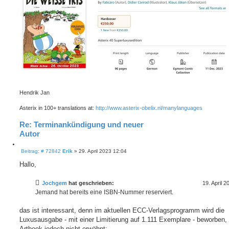
Hendrik Jan
Asterix in 100+ translations at:
http://www.asterix-obelix.nl/manylanguages
Re: Terminankündigung und neuer
Autor
Z
B
i
Beitrag: # 72842
Erik
»
29. April 2023 12:04
e
t
i
Hallo,
i
t
e
r
r
a
Jochgem
hat geschrieben:
19. April 
e
g
Jemand hat bereits eine ISBN-Nummer reserviert.
n
das ist interessant, denn im aktuellen ECC-Verlagsprogramm wird die
Luxusausgabe - mit einer Limitierung auf 1.111 Exemplare - beworben,
Artbook jedoch nicht erwähnt: