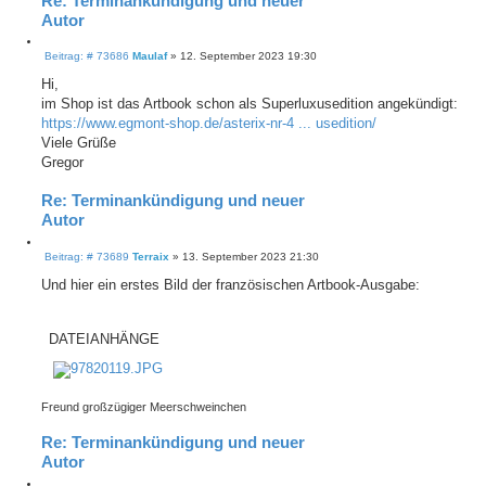
Re: Terminankündigung und neuer
Autor
Z
B
i
Beitrag: # 73686
Maulaf
»
12. September 2023 19:30
e
t
i
Hi,
i
t
e
im Shop ist das Artbook schon als Superluxusedition angekündigt:
r
r
a
https://www.egmont-shop.de/asterix-nr-4 ... usedition/
e
g
Viele Grüße
n
Gregor
Re: Terminankündigung und neuer
Autor
Z
B
i
Beitrag: # 73689
Terraix
»
13. September 2023 21:30
e
t
i
Und hier ein erstes Bild der französischen Artbook-Ausgabe:
i
t
e
r
r
a
e
g
DATEIANHÄNGE
n
Freund großzügiger Meerschweinchen
Re: Terminankündigung und neuer
Autor
Z