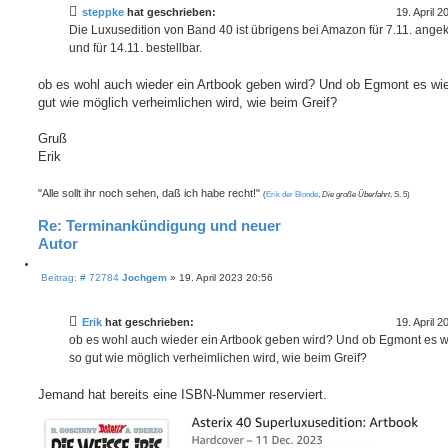
r
a
steppke
hat geschrieben:
19. April 
e
g
Die Luxusedition von Band 40 ist übrigens bei Amazon für 7.11. ange
n
und für 14.11. bestellbar.
ob es wohl auch wieder ein Artbook geben wird? Und ob Egmont es wi
gut wie möglich verheimlichen wird, wie beim Greif?
Gruß
Erik
"Alle sollt ihr noch sehen, daß ich habe recht!"
(
Erik der Blonde
,
Die große Überfahrt
, S. 5)
Re: Terminankündigung und neuer
Autor
Z
B
i
Beitrag: # 72784
Jochgem
»
19. April 2023 20:56
e
t
i
i
t
e
Erik
hat geschrieben:
19. April 
r
r
a
ob es wohl auch wieder ein Artbook geben wird? Und ob Egmont es w
e
g
so gut wie möglich verheimlichen wird, wie beim Greif?
n
Jemand hat bereits eine ISBN-Nummer reserviert.