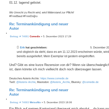
t
e
01.12. lagernd gelistet.
r
r
a
e
g
Wo Unrecht zu Recht wird, wird Widerstand zur Pflicht!
n
#FreeBaud #FreeDoğru
Re: Terminankündigung und neuer
Autor
Z
B
i
Beitrag: # 74681
Comedix
»
5. Dezember 2023 17:29
e
t
i
i
t
e
Erik
hat geschrieben:
5. Dezember 20
r
r
a
und obgleich da steht, dass es am 11.12.2023 erscheinen würde, wird
e
g
bereits ausgeliefert. Mein Exemplar ist gestern eingetroffen.
n
Und? Gibt es eine kurze Rezension von dir? Wenn sie überschwänglic
ist, dann könnte ich mich vielleicht doch noch überzeugen lassen.
Deutsches Asterix Archiv:
https://www.comedix.de
TwiX:
@Asterix-Archiv
, Mastodon:
@Asterix_Archiv
, Bluesky:
@comedix.de
Re: Terminankündigung und neuer
Autor
Z
B
i
Beitrag: # 74683
WeissNix
»
5. Dezember 2023 18:06
e
t
i
Ein Blick auf meinen Kontostand überzeugt mich absolut... da kann n