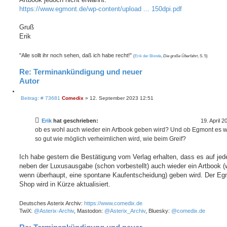
https://www.egmont.de/wp-content/upload ... 150dpi.pdf
Gruß
Erik
"Alle sollt ihr noch sehen, daß ich habe recht!"
(
Erik der Blonde
,
Die große Überfahrt
, S. 5)
Re: Terminankündigung und neuer
Autor
Z
B
i
Beitrag: # 73681
Comedix
»
12. September 2023 12:51
e
t
i
i
t
e
Erik
hat geschrieben:
19. April 
r
r
a
ob es wohl auch wieder ein Artbook geben wird? Und ob Egmont es w
e
g
so gut wie möglich verheimlichen wird, wie beim Greif?
n
Ich habe gestern die Bestätigung vom Verlag erhalten, dass es auf jed
neben der Luxusausgabe (schon vorbestellt) auch wieder ein Artbook (w
wenn überhaupt, eine spontane Kaufentscheidung) geben wird. Der Eg
Shop wird in Kürze aktualisiert.
Deutsches Asterix Archiv:
https://www.comedix.de
TwiX:
@Asterix-Archiv
, Mastodon:
@Asterix_Archiv
, Bluesky:
@comedix.de