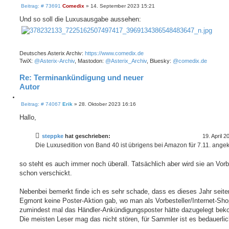
B
i
Beitrag: # 73691
Comedix
»
14. September 2023 15:21
e
t
i
Und so soll die Luxusausgabe aussehen:
i
t
e
r
r
a
e
g
n
Deutsches Asterix Archiv:
https://www.comedix.de
TwiX:
@Asterix-Archiv
, Mastodon:
@Asterix_Archiv
, Bluesky:
@comedix.de
Re: Terminankündigung und neuer
Autor
Z
B
i
Beitrag: # 74067
Erik
»
28. Oktober 2023 16:16
e
t
i
Hallo,
i
t
e
r
r
a
steppke
hat geschrieben:
19. April 
e
g
Die Luxusedition von Band 40 ist übrigens bei Amazon für 7.11. ange
n
so steht es auch immer noch überall. Tatsächlich aber wird sie an Vorb
schon verschickt.
Nebenbei bemerkt finde ich es sehr schade, dass es dieses Jahr seite
Egmont keine Poster-Aktion gab, wo man als Vorbesteller/Internet-Sho
zumindest mal das Händler-Ankündigungsposter hätte dazugelegt be
Die meisten Leser mag das nicht stören, für Sammler ist es bedauerlic