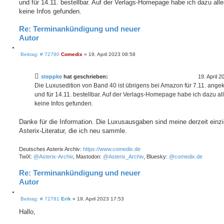
h
e
und für 14.11. bestellbar. Auf der Verlags-Homepage habe ich dazu alle
r
e
r
a
keine Infos gefunden.
e
g
n
Re: Terminankündigung und neuer
Autor
Z
B
i
Beitrag: # 72780
Comedix
»
19. April 2023 08:58
e
t
i
i
t
e
steppke
hat geschrieben:
19. April 
r
r
a
Die Luxusedition von Band 40 ist übrigens bei Amazon für 7.11. ange
e
g
und für 14.11. bestellbar. Auf der Verlags-Homepage habe ich dazu al
n
keine Infos gefunden.
Danke für die Information. Die Luxusausgaben sind meine derzeit einz
Asterix-Literatur, die ich neu sammle.
Deutsches Asterix Archiv:
https://www.comedix.de
TwiX:
@Asterix-Archiv
, Mastodon:
@Asterix_Archiv
, Bluesky:
@comedix.de
Re: Terminankündigung und neuer
Autor
Z
B
i
Beitrag: # 72781
Erik
»
19. April 2023 17:53
e
t
i
Hallo,
i
t
e
r