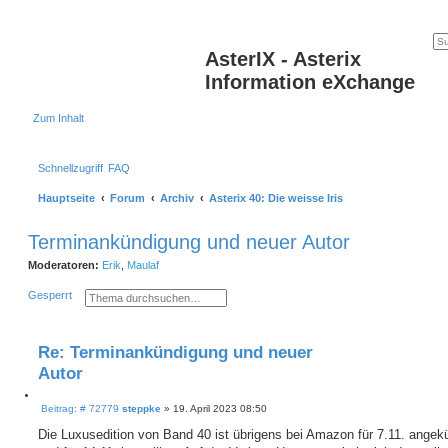
AsterIX - Asterix
Information eXchange
Zum Inhalt
Schnellzugriff
FAQ
Hauptseite
Forum
Archiv
Asterix 40: Die weisse Iris
Terminankündigung und neuer Autor
Moderatoren:
Erik
,
Maulaf
S
E
Gesperrt
u
r
c
w
h
e
e
i
Re: Terminankündigung und neuer
t
e
Autor
r
t
Z
e
B
i
Beitrag: # 72779
steppke
»
19. April 2023 08:50
S
e
t
u
i
Die Luxusedition von Band 40 ist übrigens bei Amazon für 7.11. angek
i
c
t