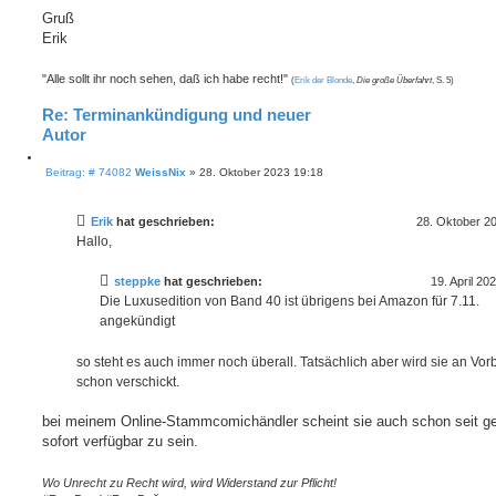
Gruß
Erik
"Alle sollt ihr noch sehen, daß ich habe recht!"
(
Erik der Blonde
,
Die große Überfahrt
, S. 5)
Re: Terminankündigung und neuer
Autor
Z
B
i
Beitrag: # 74082
WeissNix
»
28. Oktober 2023 19:18
e
t
i
i
t
e
Erik
hat geschrieben:
28. Oktober 2
r
r
a
Hallo,
e
g
n
steppke
hat geschrieben:
19. April 20
Die Luxusedition von Band 40 ist übrigens bei Amazon für 7.11.
angekündigt
so steht es auch immer noch überall. Tatsächlich aber wird sie an Vorb
schon verschickt.
bei meinem Online-Stammcomichändler scheint sie auch schon seit ge
sofort verfügbar zu sein.
Wo Unrecht zu Recht wird, wird Widerstand zur Pflicht!