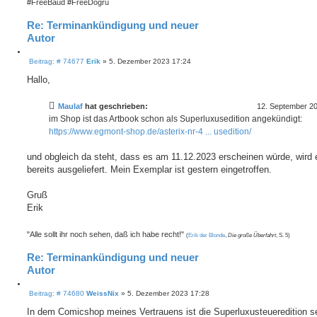
#FreeBaud #FreeDoğru
Re: Terminankündigung und neuer
Autor
Z
B
i
Beitrag: # 74677
Erik
»
5. Dezember 2023 17:24
e
t
i
Hallo,
i
t
e
r
r
a
Maulaf
hat geschrieben:
12. September 2
e
g
im Shop ist das Artbook schon als Superluxusedition angekündigt:
n
https://www.egmont-shop.de/asterix-nr-4 ... usedition/
und obgleich da steht, dass es am 11.12.2023 erscheinen würde, wird 
bereits ausgeliefert. Mein Exemplar ist gestern eingetroffen.
Gruß
Erik
"Alle sollt ihr noch sehen, daß ich habe recht!"
(
Erik der Blonde
,
Die große Überfahrt
, S. 5)
Re: Terminankündigung und neuer
Autor
Z
B
i
Beitrag: # 74680
WeissNix
»
5. Dezember 2023 17:28
e
t
i
In dem Comicshop meines Vertrauens ist die Superluxusteueredition se
i