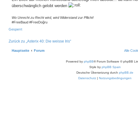
i
t
e
überschwänglich gelobt werden
r
r
a
e
g
Wo Unrecht zu Recht wird, wird Widerstand zur Pflicht!
n
#FreeBaud #FreeDoğru
Gesperrt
Zurück zu „Asterix 40: Die weisse Iris“
Hauptseite
Forum
Alle Coo
Powered by
phpBB
® Forum Software © phpBB Lim
Style by
phpBB Spain
Deutsche Übersetzung durch
phpBB.de
Datenschutz
|
Nutzungsbedingungen