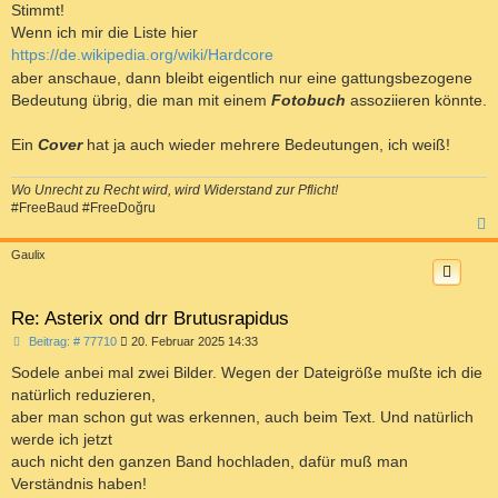
Stimmt!
Wenn ich mir die Liste hier
https://de.wikipedia.org/wiki/Hardcore
aber anschaue, dann bleibt eigentlich nur eine gattungsbezogene
Bedeutung übrig, die man mit einem
Fotobuch
assoziieren könnte.
Ein
Cover
hat ja auch wieder mehrere Bedeutungen, ich weiß!
Wo Unrecht zu Recht wird, wird Widerstand zur Pflicht!
#FreeBaud #FreeDoğru
c
Gaulix
Re: Asterix ond drr Brutusrapidus
B
Beitrag: # 77710
20. Februar 2025 14:33
e
i
Sodele anbei mal zwei Bilder. Wegen der Dateigröße mußte ich die
t
natürlich reduzieren,
r
a
aber man schon gut was erkennen, auch beim Text. Und natürlich
g
werde ich jetzt
auch nicht den ganzen Band hochladen, dafür muß man
Verständnis haben!