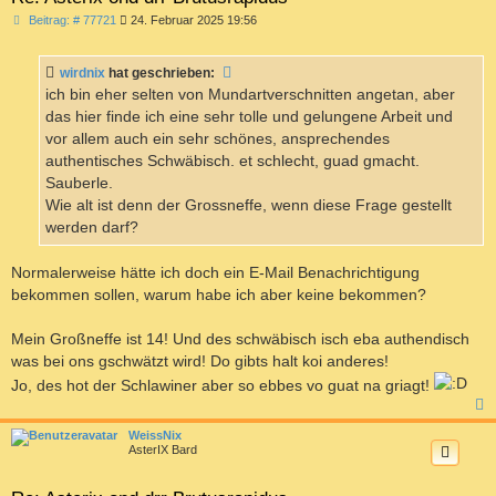
B
Beitrag: # 77721
24. Februar 2025 19:56
e
i
t
wirdnix
hat geschrieben:
r
a
ich bin eher selten von Mundartverschnitten angetan, aber
g
das hier finde ich eine sehr tolle und gelungene Arbeit und
vor allem auch ein sehr schönes, ansprechendes
authentisches Schwäbisch. et schlecht, guad gmacht.
Sauberle.
Wie alt ist denn der Grossneffe, wenn diese Frage gestellt
werden darf?
Normalerweise hätte ich doch ein E-Mail Benachrichtigung
bekommen sollen, warum habe ich aber keine bekommen?
Mein Großneffe ist 14! Und des schwäbisch isch eba authendisch
was bei ons gschwätzt wird! Do gibts halt koi anderes!
Jo, des hot der Schlawiner aber so ebbes vo guat na griagt!
c
WeissNix
AsterIX Bard