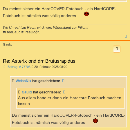
Du meinst sicher ein HardCOVER-Fotobuch - ein HardCORE-
Fotobuch ist nämlich was völlig anderes
Wo Unrecht zu Recht wird, wird Widerstand zur Pflicht!
#FreeBaud #FreeDoğru
c
Gaulix
Re: Asterix ond drr Brutusrapidus
B
Beitrag: # 77703
20. Februar 2025 08:29
e
i
t
WeissNix
hat geschrieben:
r
a
g
Gaulix
hat geschrieben:
Aus allem hatte er dann ein Hardcore Fotobuch machen
lassen...
Du meinst sicher ein HardCOVER-Fotobuch - ein HardCORE-
Fotobuch ist nämlich was völlig anderes