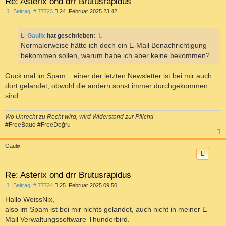
Re: Asterix ond drr Brutusrapidus
B
Beitrag: # 77723
24. Februar 2025 23:42
e
i
t
Gaulix
hat geschrieben:
r
a
Normalerweise hätte ich doch ein E-Mail Benachrichtigung
g
bekommen sollen, warum habe ich aber keine bekommen?
Guck mal im Spam... einer der letzten Newsletter ist bei mir auch
dort gelandet, obwohl die andern sonst immer durchgekommen
sind...
Wo Unrecht zu Recht wird, wird Widerstand zur Pflicht!
#FreeBaud #FreeDoğru
c
Gaulix
Re: Asterix ond drr Brutusrapidus
B
Beitrag: # 77724
25. Februar 2025 09:50
e
i
Hallo WeissNix,
t
also im Spam ist bei mir nichts gelandet, auch nicht in meiner E-
r
a
Mail Verwaltungssoftware Thunderbird.
g