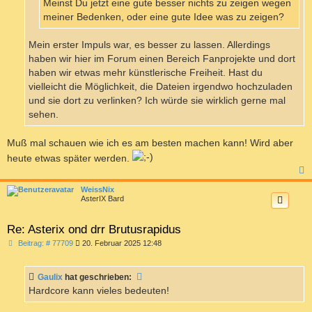
Meinst Du jetzt eine gute besser nichts zu zeigen wegen
meiner Bedenken, oder eine gute Idee was zu zeigen?
Mein erster Impuls war, es besser zu lassen. Allerdings
haben wir hier im Forum einen Bereich Fanprojekte und dort
haben wir etwas mehr künstlerische Freiheit. Hast du
vielleicht die Möglichkeit, die Dateien irgendwo hochzuladen
und sie dort zu verlinken? Ich würde sie wirklich gerne mal
sehen.
Muß mal schauen wie ich es am besten machen kann! Wird aber
heute etwas später werden.
c
WeissNix
AsterIX Bard
Re: Asterix ond drr Brutusrapidus
B
Beitrag: # 77709
20. Februar 2025 12:48
e
i
t
Gaulix
hat geschrieben:
r
a
Hardcore kann vieles bedeuten!
g