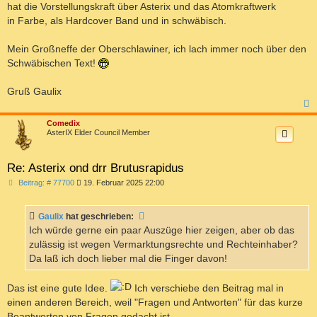
hat die Vorstellungskraft über Asterix und das Atomkraftwerk
in Farbe, als Hardcover Band und in schwäbisch.
Mein Großneffe der Oberschlawiner, ich lach immer noch über den
Schwäbischen Text!
Gruß Gaulix
c
Comedix
AsterIX Elder Council Member
Re: Asterix ond drr Brutusrapidus
B
Beitrag: # 77700
19. Februar 2025 22:00
e
i
t
Gaulix
hat geschrieben:
r
a
Ich würde gerne ein paar Auszüge hier zeigen, aber ob das
g
zulässig ist wegen Vermarktungsrechte und Rechteinhaber?
Da laß ich doch lieber mal die Finger davon!
Das ist eine gute Idee.
Ich verschiebe den Beitrag mal in
einen anderen Bereich, weil "Fragen und Antworten" für das kurze
Beantworten von Fragen gedacht ist.