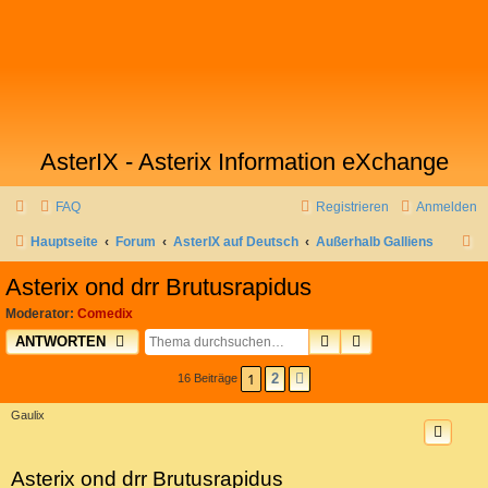
AsterIX - Asterix Information eXchange
FAQ
Registrieren
Anmelden
S
Hauptseite
Forum
AsterIX auf Deutsch
Außerhalb Galliens
u
Asterix ond drr Brutusrapidus
c
Moderator:
Comedix
h
SUCHE
ERWEITERTE SU
ANTWORTEN
e
1
2
16 Beiträge
NÄCHSTE
Gaulix
Asterix ond drr Brutusrapidus