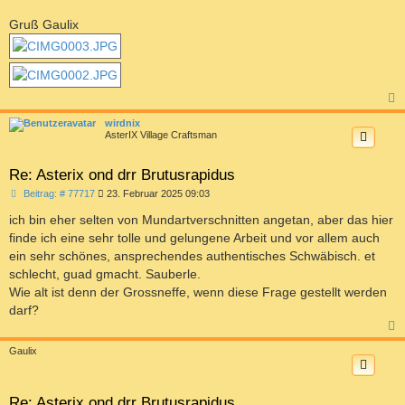
Gruß Gaulix
c
wirdnix
AsterIX Village Craftsman
Re: Asterix ond drr Brutusrapidus
B
Beitrag: # 77717
23. Februar 2025 09:03
e
i
ich bin eher selten von Mundartverschnitten angetan, aber das hier
t
finde ich eine sehr tolle und gelungene Arbeit und vor allem auch
r
a
ein sehr schönes, ansprechendes authentisches Schwäbisch. et
g
schlecht, guad gmacht. Sauberle.
Wie alt ist denn der Grossneffe, wenn diese Frage gestellt werden
darf?
c
Gaulix
Re: Asterix ond drr Brutusrapidus