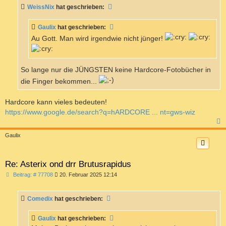
t
WeissNix
hat geschrieben:
r
a
g
Gaulix
hat geschrieben:
Au Gott. Man wird irgendwie nicht jünger!
So lange nur die JÜNGSTEN keine Hardcore-Fotobücher in
die Finger bekommen...
Hardcore kann vieles bedeuten!
https://www.google.de/search?q=hARDCORE ... nt=gws-wiz
c
Gaulix
Re: Asterix ond drr Brutusrapidus
B
Beitrag: # 77708
20. Februar 2025 12:14
e
i
t
Comedix
hat geschrieben:
r
a
g
Gaulix
hat geschrieben: