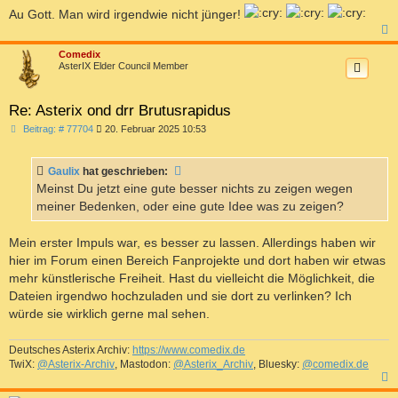
Au Gott. Man wird irgendwie nicht jünger!
c
Comedix
AsterIX Elder Council Member
Re: Asterix ond drr Brutusrapidus
B
Beitrag: # 77704
20. Februar 2025 10:53
e
i
t
Gaulix
hat geschrieben:
r
a
Meinst Du jetzt eine gute besser nichts zu zeigen wegen
g
meiner Bedenken, oder eine gute Idee was zu zeigen?
Mein erster Impuls war, es besser zu lassen. Allerdings haben wir
hier im Forum einen Bereich Fanprojekte und dort haben wir etwas
mehr künstlerische Freiheit. Hast du vielleicht die Möglichkeit, die
Dateien irgendwo hochzuladen und sie dort zu verlinken? Ich
würde sie wirklich gerne mal sehen.
Deutsches Asterix Archiv:
https://www.comedix.de
TwiX:
@Asterix-Archiv
, Mastodon:
@Asterix_Archiv
, Bluesky:
@comedix.de