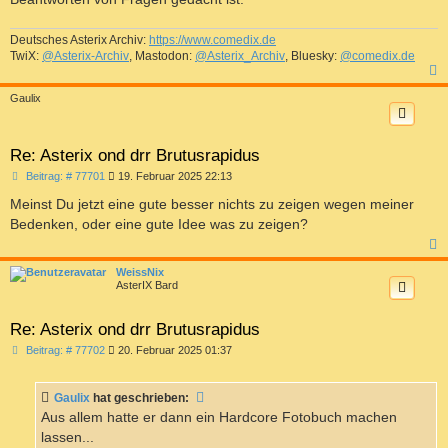
Deutsches Asterix Archiv:
https://www.comedix.de
TwiX:
@Asterix-Archiv
, Mastodon:
@Asterix_Archiv
, Bluesky:
@comedix.de
c
Gaulix
Re: Asterix ond drr Brutusrapidus
B
Beitrag: # 77701
19. Februar 2025 22:13
e
i
Meinst Du jetzt eine gute besser nichts zu zeigen wegen meiner
t
Bedenken, oder eine gute Idee was zu zeigen?
r
a
g
c
WeissNix
AsterIX Bard
Re: Asterix ond drr Brutusrapidus
B
Beitrag: # 77702
20. Februar 2025 01:37
e
i
t
Gaulix
hat geschrieben:
r
a
Aus allem hatte er dann ein Hardcore Fotobuch machen
g
lassen...