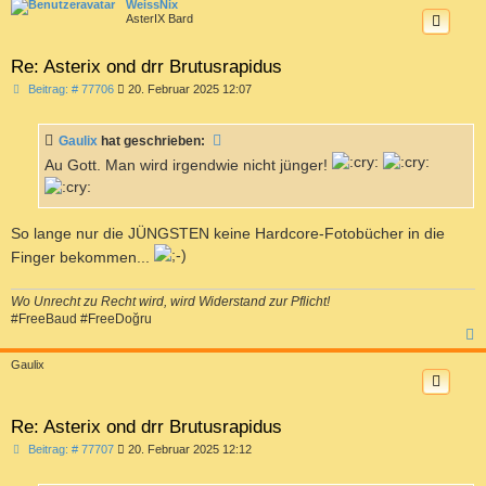
c
WeissNix
AsterIX Bard
Re: Asterix ond drr Brutusrapidus
B
Beitrag: # 77706
20. Februar 2025 12:07
e
i
t
Gaulix
hat geschrieben:
r
a
Au Gott. Man wird irgendwie nicht jünger!
g
So lange nur die JÜNGSTEN keine Hardcore-Fotobücher in die
Finger bekommen...
Wo Unrecht zu Recht wird, wird Widerstand zur Pflicht!
#FreeBaud #FreeDoğru
c
Gaulix
Re: Asterix ond drr Brutusrapidus
B
Beitrag: # 77707
20. Februar 2025 12:12
e
i