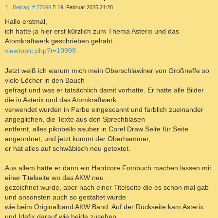
B
Beitrag: # 77699
19. Februar 2025 21:28
e
i
Hallo erstmal,
t
ich hatte ja hier erst kürzlich zum Thema Asterix und das
r
a
Atomkraftwerk geschrieben gehabt:
g
viewtopic.php?t=10999
Jetzt weiß ich warum mich mein Oberschlawiner von Großneffe so
viele Löcher in den Bauch
gefragt und was er tatsächlich damit vorhatte. Er hatte alle Bilder
die in Asterix und das Atomkraftwerk
verwendet wurden in Farbe eingescannt und farblich zueinander
angeglichen, die Texte aus den Sprechblasen
entfernt, alles pikobello sauber in Corel Draw Seite für Seite
angeordnet, und jetzt kommt der Oberhammer,
er hat alles auf schwäbisch neu getextet.
Aus allem hatte er dann ein Hardcore Fotobuch machen lassen mit
einer Titelseite wo das AKW neu
gezeichnet wurde, aber nach einer Titelseite die es schon mal gab
und ansonsten auch so gestaltet wurde
wie beim Originalband AKW Band. Auf der Rückseite kam Asterix
und Idefix darauf wie beide zusehen