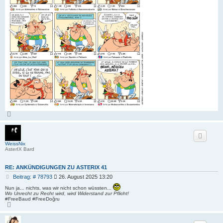
N
a
c
h
o
b
WeissNix
e
AsterIX Bard
n
RE: ANKÜNDIGUNGEN ZU ASTERIX 41
B
Beitrag: # 78793
26. August 2025 13:20
e
Nun ja... nichts, was wir nicht schon wüssten...
i
Wo Unrecht zu Recht wird, wird Widerstand zur Pflicht!
t
#FreeBaud #FreeDoğru
N
r
a
a
c
g
h