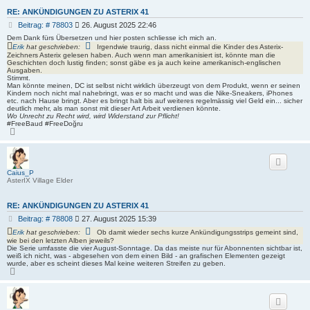
RE: ANKÜNDIGUNGEN ZU ASTERIX 41
B
Beitrag: # 78803
26. August 2025 22:46
e
Dem Dank fürs Übersetzen und hier posten schliesse ich mich an.
i
Erik
hat geschrieben:
Irgendwie traurig, dass nicht einmal die Kinder des Asterix-
t
Zeichners Asterix gelesen haben. Auch wenn man amerikanisiert ist, könnte man die
Geschichten doch lustig finden; sonst gäbe es ja auch keine amerikanisch-englischen
r
Ausgaben.
a
Stimmt.
g
Man könnte meinen, DC ist selbst nicht wirklich überzeugt von dem Produkt, wenn er seinen
Kindern noch nicht mal nahebringt, was er so macht und was die Nike-Sneakers, iPhones
etc. nach Hause bringt. Aber es bringt halt bis auf weiteres regelmässig viel Geld ein... sicher
deutlich mehr, als man sonst mit dieser Art Arbeit verdienen könnte.
Wo Unrecht zu Recht wird, wird Widerstand zur Pflicht!
#FreeBaud #FreeDoğru
N
a
c
h
o
b
Caius_P
e
AsterIX Village Elder
n
RE: ANKÜNDIGUNGEN ZU ASTERIX 41
B
Beitrag: # 78808
27. August 2025 15:39
e
Erik
hat geschrieben:
Ob damit wieder sechs kurze Ankündigungsstrips gemeint sind,
i
wie bei den letzten Alben jeweils?
t
Die Serie umfasste die vier August-Sonntage. Da das meiste nur für Abonnenten sichtbar ist,
weiß ich nicht, was - abgesehen von dem einen Bild - an grafischen Elementen gezeigt
r
wurde, aber es scheint dieses Mal keine weiteren Streifen zu geben.
a
N
g
a
c
h
o
b