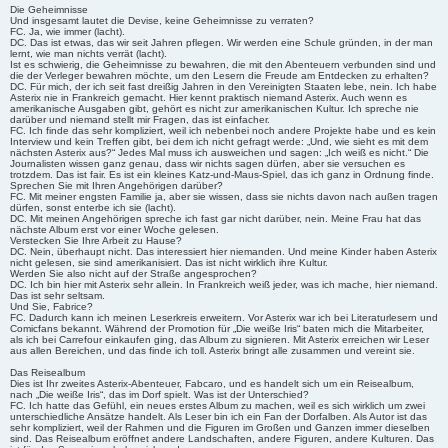
Die Geheimnisse
Und insgesamt lautet die Devise, keine Geheimnisse zu verraten?
FC. Ja, wie immer (lacht).
DC. Das ist etwas, das wir seit Jahren pflegen. Wir werden eine Schule gründen, in der man
lernt, wie man nichts verrät (lacht).
Ist es schwierig, die Geheimnisse zu bewahren, die mit den Abenteuern verbunden sind und
die der Verleger bewahren möchte, um den Lesern die Freude am Entdecken zu erhalten?
DC. Für mich, der ich seit fast dreißig Jahren in den Vereinigten Staaten lebe, nein. Ich habe
Asterix nie in Frankreich gemacht. Hier kennt praktisch niemand Asterix. Auch wenn es
amerikanische Ausgaben gibt, gehört es nicht zur amerikanischen Kultur. Ich spreche nie
darüber und niemand stellt mir Fragen, das ist einfacher.
FC. Ich finde das sehr kompliziert, weil ich nebenbei noch andere Projekte habe und es kein
Interview und kein Treffen gibt, bei dem ich nicht gefragt werde: „Und, wie sieht es mit dem
nächsten Asterix aus?“ Jedes Mal muss ich ausweichen und sagen: „Ich weiß es nicht.“ Die
Journalisten wissen ganz genau, dass wir nichts sagen dürfen, aber sie versuchen es
trotzdem. Das ist fair. Es ist ein kleines Katz-und-Maus-Spiel, das ich ganz in Ordnung finde.
Sprechen Sie mit Ihren Angehörigen darüber?
FC. Mit meiner engsten Familie ja, aber sie wissen, dass sie nichts davon nach außen tragen
dürfen, sonst enterbe ich sie (lacht).
DC. Mit meinen Angehörigen spreche ich fast gar nicht darüber, nein. Meine Frau hat das
nächste Album erst vor einer Woche gelesen.
Verstecken Sie Ihre Arbeit zu Hause?
DC. Nein, überhaupt nicht. Das interessiert hier niemanden. Und meine Kinder haben Asterix
nicht gelesen, sie sind amerikanisiert. Das ist nicht wirklich ihre Kultur.
Werden Sie also nicht auf der Straße angesprochen?
DC. Ich bin hier mit Asterix sehr allein. In Frankreich weiß jeder, was ich mache, hier niemand.
Das ist sehr seltsam.
Und Sie, Fabrice?
FC. Dadurch kann ich meinen Leserkreis erweitern. Vor Asterix war ich bei Literaturlesern und
Comicfans bekannt. Während der Promotion für „Die weiße Iris“ baten mich die Mitarbeiter,
als ich bei Carrefour einkaufen ging, das Album zu signieren. Mit Asterix erreichen wir Leser
aus allen Bereichen, und das finde ich toll. Asterix bringt alle zusammen und vereint sie.
Das Reisealbum
Dies ist Ihr zweites Asterix-Abenteuer, Fabcaro, und es handelt sich um ein Reisealbum,
nach „Die weiße Iris“, das im Dorf spielt. Was ist der Unterschied?
FC. Ich hatte das Gefühl, ein neues erstes Album zu machen, weil es sich wirklich um zwei
unterschiedliche Ansätze handelt. Als Leser bin ich ein Fan der Dorfalben. Als Autor ist das
sehr kompliziert, weil der Rahmen und die Figuren im Großen und Ganzen immer dieselben
sind. Das Reisealbum eröffnet andere Landschaften, andere Figuren, andere Kulturen. Das