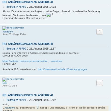
RE: ANKÜNDIGUNGEN ZU ASTERIX 41
B
Beitrag: # 78780
25. August 2025 14:15
e
Ah, ok. Das beantwortet auch gleich meine Frage, ob es sich um dieselbe Zeichnung
i
handelt. Die Antwort ist demnach nein
t
Freund großzügiger Meerschweinchen
r
N
a
a
c
g
h
o
Jochgem
b
AsterIX Village Elder
e
n
RE: ANKÜNDIGUNGEN ZU ASTERIX 41
B
Beitrag: # 78790
26. August 2025 11:37
e
Scoop : une interview d’Astérix et Obélix sur leur dernière aventure !
i
LUNDI 25 AOÛT 2025
t
https://asterix.com/scoop-une-interview ... -aventure/
r
Hendrik Jan
a
g
Asterix in 100+ translations at:
http://www.asterix-obelix.nl/manylanguages
N
a
c
h
o
Erik
b
AsterIX Druid
e
n
RE: ANKÜNDIGUNGEN ZU ASTERIX 41
B
Beitrag: # 78791
26. August 2025 12:07
e
Hallo,
i
Jochgem
hat geschrieben:
Scoop : une interview d’Astérix et Obélix sur leur dernière
t
aventure !