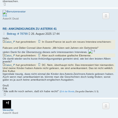
überraschen.
N
a
c
h
o
Erik
b
AsterIX Druid
e
n
RE: ANKÜNDIGUNGEN ZU ASTERIX 41
B
Beitrag: # 78799
26. August 2025 17:44
e
Hallo,
i
Caius_P
hat geschrieben:
In Ouest-France ist auch ein neues Interview erschienen:
t
Fabcaro und Didier Conrad über Asterix: „Wir hüten seit Jahren ein Geheimnis!“
r
a
vielen Dank für die Übersetzung dieses sehr interessanten Interviews.
g
Caius_P
hat geschrieben:
Aber auch exklusive grafische Elemente.
Ob damit wieder sechs kurze Ankündigungsstrips gemeint sind, wie bei den letzten Alben
jeweils?
Caius_P
hat geschrieben:
DC. Nein, überhaupt nicht. Das interessiert hier niemanden.
Und meine Kinder haben Asterix nicht gelesen, sie sind amerikanisiert. Das ist nicht wirklich
ihre Kultur.
Irgendwie traurig, dass nicht einmal die Kinder des Asterix-Zeichners Asterix gelesen haben.
Auch wenn man amerikanisiert ist, könnte man die Geschichten doch lustig finden; sonst
gäbe es ja auch keine amerikanisch-englischen Ausgaben.
Gruß
Erik
"Alle sollt ihr noch sehen, daß ich habe recht!"
(
Erik der Blonde
,
Die große Überfahrt
, S. 5)
N
a
c
h
o
b
WeissNix
e
AsterIX Bard
n