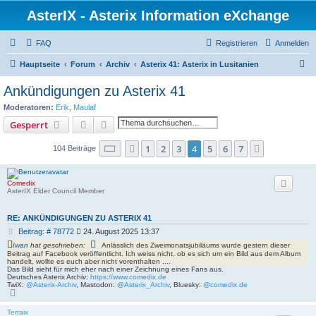
AsterIX - Asterix Information eXchange
FAQ
Registrieren
Anmelden
S
Hauptseite
Forum
Archiv
Asterix 41: Asterix in Lusitanien
u
Ankündigungen zu Asterix 41
c
Moderatoren:
Erik
,
Maulaf
h
Suche
Erweiterte Suche
Gesperrt
e
Seite
4
von
7
1
2
3
4
5
6
7
Vorherige
Nächste
104 Beiträge
Comedix
AsterIX Elder Council Member
RE: ANKÜNDIGUNGEN ZU ASTERIX 41
B
Beitrag: # 78772
24. August 2025 13:37
e
Iwan
hat geschrieben:
Anlässlich des Zweimonatsjubiläums wurde gestern dieser
i
Beitrag auf Facebook veröffentlicht. Ich weiss nicht, ob es sich um ein Bild aus dem Album
t
handelt, wollte es euch aber nicht vorenthalten ....
Das Bild sieht für mich eher nach einer Zeichnung eines Fans aus.
r
Deutsches Asterix Archiv:
https://www.comedix.de
a
TwiX:
@Asterix-Archiv
, Mastodon:
@Asterix_Archiv
, Bluesky:
@comedix.de
g
N
a
c
Terraix
h