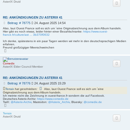
AsterIX Druid
o
b
e
n
RE: ANKÜNDIGUNGEN ZU ASTERIX 41
B
Beitrag: # 78775
24. August 2025 14:54
e
Also, laut Ouest France soll es sich um ´eine Originalzeichnung aus dem Album handeln.
i
Hier gibt es noch etwas, leider hinter einer Bezahlschranke:
https://www.ouest-
france.fr/culture/ast ... 3b370f0632
t
r
Ich denke, spätestens in ein paar Tagen werden wir mehr in den deutschsprachigen Medien
a
erfahren.
g
Freund großzügiger Meerschweinchen
N
a
c
h
o
Comedix
b
AsterIX Elder Council Member
e
n
RE: ANKÜNDIGUNGEN ZU ASTERIX 41
B
Beitrag: # 78776
24. August 2025 15:29
e
Terraix
hat geschrieben:
Also, laut Ouest France soll es sich um ´eine
i
Originalzeichnung aus dem Album handeln.
t
Ich meinte nicht die Zeichnung in ouest-france.fr sondern die auf Facebook.
Deutsches Asterix Archiv:
https://www.comedix.de
r
TwiX:
@Asterix-Archiv
, Mastodon:
@Asterix_Archiv
, Bluesky:
@comedix.de
a
N
g
a
c
Terraix
h
AsterIX Druid
o
b
e
n