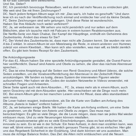
ist für das Szenario sehr bereichernd.
Und Sie, Didier?
DC. Ich persönlich bevorzuge Reisealben, weil es dort viel mehr Neues zu entdecken gibt.
Wie weit sind Sie mit Ihren Zeichnungen?
DC. Nach jedem fertigen Album sage ich mir: „Das war's, ich habe es geschafft.“ Und dann
lese ich es nach der Veröffentlichung noch einmal und entdecke hier und da kleine Details.
FC. Deine Zeichnungen sind sehr gelungen. Und diese Reise ist wunderschön.
Haben Sie Ihre Abläufe noch weiter verfeinert?
DC. Ja, wir verbessern sie. Wir sehen uns nicht persönlich und nur selten auf dem
Bildschirm, aber ich tausche mich mit Fabcaro in extrem kurzen Reaktionszeiten aus.
Die Netflix-Serie von Alain Chabat, Der Kampf der Häuptlinge, enthüllt ein Geheimnis des
Zaubertranks. Ändert das etwas für Sie?
FC. Der Vorteil des Zaubertranks ist, dass man nicht alle Zutaten kennt. Sie wurden nie von
A bis Z erklärt. In einem Album ist von Mistelzweig die Rede, in einem anderen von Hummer,
zuletzt von einem Kleeblatt... Man kann sich also vorstellen, was man will, es bleibt ziemlich
offen. Es gibt kein festes Rezept für den Zaubertrank.
Die Ankündigungsseite
Für das 41. Album haben Sie eine spezielle Ankündigungsseite gestaltet, die Ouest-France
hier veröffentlicht. Darauf sind Asterix und Obelix zu sehen, die über das nächste Abenteuer
sprechen...
FC. Das ist eine Anspielung auf die Seiten von René Goscinny und Albert Uderzo, die solche
Seiten erstellten, um die Vorabveröffentlichung der Abenteuer in der Zeitschrift Pilote
anzukündigen. Wir fanden es lustig, dieses System der interviewten Figuren wieder
aufzunehmen. Hier haben wir die Codes der sozialen Netzwerke in Videos verwendet, mit
schnellen Fragen und Antworten.
Diese Seite spielt auch mit dem Absurden... FC. Ja, etwas mehr als in einem Album, auch
wenn Goscinny viel mit dem Absurden spielte. Hier verschieben wir die Dinge noch mehr.
DC. Bei einem Album gibt es bei manchen Lesern eine Art Ritual, dass alles standardisiert
sein muss.
Die Leser haben reagiert, insbesondere, als Sie die Karte von Gallien am Anfang des
Albums „Asterix in Italien“ entfernt haben?
DC. Ja, wir bekamen einige Briefe. Wir hatten die Karte am Anfang entfernt, um eine Seite
zu gewinnen, um die Reise von Asterix und Obelix zu zeigen. Das muss man
berücksichtigen: Es gibt so viele Dinge, die die Leute mögen, dass man sie jedes Mal wieder
einbauen muss. Und zu viele Neuerungen können missfallen.
FC. Und paradoxerweise gibt es so viele Einschränkungen, dass es fast einfacher ist,
innovativ zu sein. Es ist wie in der Schule: Ein freier Aufsatz, in dem man erzählen kann, was
man will, lähmt einen; sobald es ein ziemlich genaues Thema gibt, ist es einfacher. Hier gibt
uns das Regelwerk Sicherheit in der Erzählung. Und darin können wir uns austoben. Man
muss die richtige Balance finden. Das Ziel: die Alten nicht enttäuschen und die Neuen