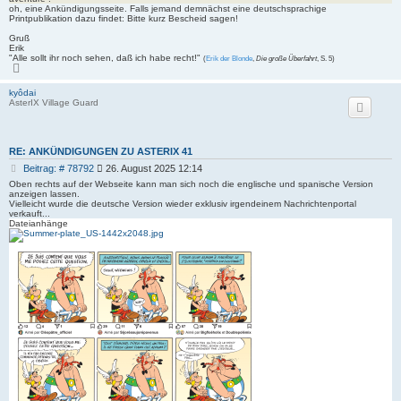
oh, eine Ankündigungsseite. Falls jemand demnächst eine deutschsprachige
r
Printpublikation dazu findet: Bitte kurz Bescheid sagen!
a
g
Gruß
Erik
"Alle sollt ihr noch sehen, daß ich habe recht!"
(
Erik der Blonde
,
Die große Überfahrt
, S. 5)
N
a
c
kyôdai
h
AsterIX Village Guard
o
b
e
n
RE: ANKÜNDIGUNGEN ZU ASTERIX 41
B
Beitrag: # 78792
26. August 2025 12:14
e
Oben rechts auf der Webseite kann man sich noch die englische und spanische Version
i
anzeigen lassen.
Vielleicht wurde die deutsche Version wieder exklusiv irgendeinem Nachrichtenportal
t
verkauft...
r
Dateianhänge
a
g