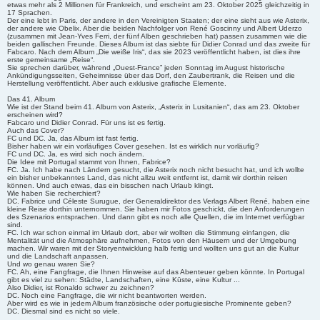
etwas mehr als 2 Millionen für Frankreich, und erscheint am 23. Oktober 2025 gleichzeitig in
17 Sprachen.
Der eine lebt in Paris, der andere in den Vereinigten Staaten; der eine sieht aus wie Asterix,
der andere wie Obelix. Aber die beiden Nachfolger von René Goscinny und Albert Uderzo
(zusammen mit Jean-Yves Ferri, der fünf Alben geschrieben hat) passen zusammen wie die
beiden gallischen Freunde. Dieses Album ist das siebte für Didier Conrad und das zweite für
Fabcaro. Nach dem Album „Die weiße Iris“, das sie 2023 veröffentlicht haben, ist dies ihre
erste gemeinsame „Reise“.
Sie sprechen darüber, während „Ouest-France” jeden Sonntag im August historische
Ankündigungsseiten, Geheimnisse über das Dorf, den Zaubertrank, die Reisen und die
Herstellung veröffentlicht. Aber auch exklusive grafische Elemente.
Das 41. Album
Wie ist der Stand beim 41. Album von Asterix, „Asterix in Lusitanien“, das am 23. Oktober
erscheinen wird?
Fabcaro und Didier Conrad. Für uns ist es fertig.
Auch das Cover?
FC und DC. Ja, das Album ist fast fertig.
Bisher haben wir ein vorläufiges Cover gesehen. Ist es wirklich nur vorläufig?
FC und DC. Ja, es wird sich noch ändern.
Die Idee mit Portugal stammt von Ihnen, Fabrice?
FC. Ja. Ich habe nach Ländern gesucht, die Asterix noch nicht besucht hat, und ich wollte
ein bisher unbekanntes Land, das nicht allzu weit entfernt ist, damit wir dorthin reisen
können. Und auch etwas, das ein bisschen nach Urlaub klingt.
Wie haben Sie recherchiert?
DC. Fabrice und Céleste Surugue, der Generaldirektor des Verlags Albert René, haben eine
kleine Reise dorthin unternommen. Sie haben mir Fotos geschickt, die den Anforderungen
des Szenarios entsprachen. Und dann gibt es noch alle Quellen, die im Internet verfügbar
sind.
FC. Ich war schon einmal im Urlaub dort, aber wir wollten die Stimmung einfangen, die
Mentalität und die Atmosphäre aufnehmen, Fotos von den Häusern und der Umgebung
machen. Wir waren mit der Storyentwicklung halb fertig und wollten uns gut an die Kultur
und die Landschaft anpassen.
Und wo genau waren Sie?
FC. Ah, eine Fangfrage, die Ihnen Hinweise auf das Abenteuer geben könnte. In Portugal
gibt es viel zu sehen: Städte, Landschaften, eine Küste, eine Kultur ...
Also Didier, ist Ronaldo schwer zu zeichnen?
DC. Noch eine Fangfrage, die wir nicht beantworten werden.
Aber wird es wie in jedem Album französische oder portugiesische Prominente geben?
DC. Diesmal sind es nicht so viele.