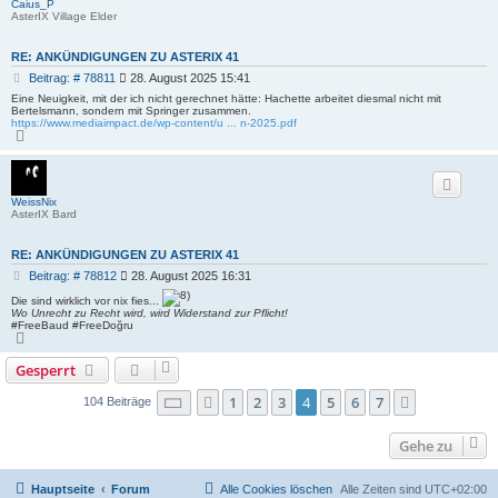
Caius_P
e
AsterIX Village Elder
n
RE: ANKÜNDIGUNGEN ZU ASTERIX 41
B
Beitrag: # 78811
28. August 2025 15:41
e
Eine Neuigkeit, mit der ich nicht gerechnet hätte: Hachette arbeitet diesmal nicht mit
i
Bertelsmann, sondern mit Springer zusammen.
https://www.mediaimpact.de/wp-content/u ... n-2025.pdf
t
N
r
a
a
c
g
h
o
b
WeissNix
e
AsterIX Bard
n
RE: ANKÜNDIGUNGEN ZU ASTERIX 41
B
Beitrag: # 78812
28. August 2025 16:31
e
Die sind wirklich vor nix fies...
i
Wo Unrecht zu Recht wird, wird Widerstand zur Pflicht!
t
#FreeBaud #FreeDoğru
r
N
a
a
c
Gesperrt
g
h
o
b
Seite
4
von
7
1
2
3
4
5
6
7
Vorherige
Nächste
104 Beiträge
e
n
Gehe zu
Hauptseite
Forum
Alle Cookies löschen
Alle Zeiten sind
UTC+02:00