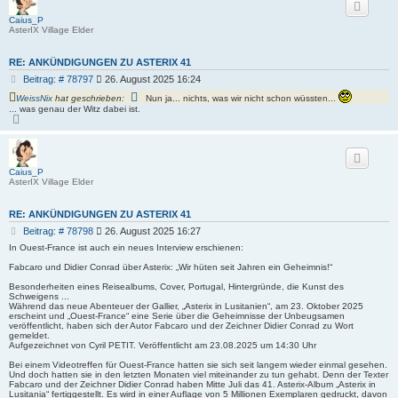
o
b
Caius_P
e
AsterIX Village Elder
n
RE: ANKÜNDIGUNGEN ZU ASTERIX 41
B
Beitrag: # 78797
26. August 2025 16:24
e
WeissNix
hat geschrieben:
Nun ja... nichts, was wir nicht schon wüssten...
i
... was genau der Witz dabei ist.
t
N
r
a
c
a
h
g
o
b
Caius_P
e
AsterIX Village Elder
n
RE: ANKÜNDIGUNGEN ZU ASTERIX 41
B
Beitrag: # 78798
26. August 2025 16:27
e
In Ouest-France ist auch ein neues Interview erschienen:
i
Fabcaro und Didier Conrad über Asterix: „Wir hüten seit Jahren ein Geheimnis!“
t
r
Besonderheiten eines Reisealbums, Cover, Portugal, Hintergründe, die Kunst des
a
Schweigens ...
g
Während das neue Abenteuer der Gallier, „Asterix in Lusitanien“, am 23. Oktober 2025
erscheint und „Ouest-France“ eine Serie über die Geheimnisse der Unbeugsamen
veröffentlicht, haben sich der Autor Fabcaro und der Zeichner Didier Conrad zu Wort
gemeldet.
Aufgezeichnet von Cyril PETIT. Veröffentlicht am 23.08.2025 um 14:30 Uhr
Bei einem Videotreffen für Ouest-France hatten sie sich seit langem wieder einmal gesehen.
Und doch hatten sie in den letzten Monaten viel miteinander zu tun gehabt. Denn der Texter
Fabcaro und der Zeichner Didier Conrad haben Mitte Juli das 41. Asterix-Album „Asterix in
Lusitania“ fertiggestellt. Es wird in einer Auflage von 5 Millionen Exemplaren gedruckt, davon