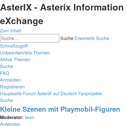
AsterIX - Asterix Information
eXchange
Zum Inhalt
Suche
Erweiterte Suche
Schnellzugriff
Unbeantwortete Themen
Aktive Themen
Suche
FAQ
Anmelden
Registrieren
Hauptseite
Forum
AsterIX auf Deutsch
Fanprojekte
Suche
Kleine Szenen mit Playmobil-Figuren
Moderator:
Iwan
Antworten