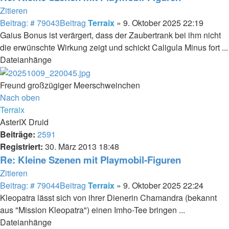
Zitieren
Beitrag: # 79043
Beitrag
Terraix
»
9. Oktober 2025 22:19
Gaius Bonus ist verärgert, dass der Zaubertrank bei ihm nicht
die erwünschte Wirkung zeigt und schickt Caligula Minus fort ...
Dateianhänge
Freund großzügiger Meerschweinchen
Nach oben
Terraix
AsterIX Druid
Beiträge:
2591
Registriert:
30. März 2013 18:48
Re: Kleine Szenen mit Playmobil-Figuren
Zitieren
Beitrag: # 79044
Beitrag
Terraix
»
9. Oktober 2025 22:24
Kleopatra lässt sich von ihrer Dienerin Chamandra (bekannt
aus "Mission Kleopatra") einen Imho-Tee bringen ...
Dateianhänge