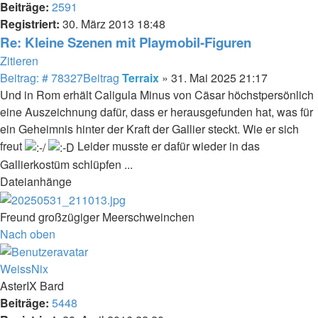
Beiträge:
2591
Registriert:
30. März 2013 18:48
Re: Kleine Szenen mit Playmobil-Figuren
Zitieren
Beitrag: # 78327
Beitrag
Terraix
»
31. Mai 2025 21:17
Und in Rom erhält Caligula Minus von Cäsar höchstpersönlich
eine Auszeichnung dafür, dass er herausgefunden hat, was für
ein Geheimnis hinter der Kraft der Gallier steckt. Wie er sich
freut
Leider musste er dafür wieder in das
Gallierkostüm schlüpfen ...
Dateianhänge
Freund großzügiger Meerschweinchen
Nach oben
WeissNix
AsterIX Bard
Beiträge:
5448