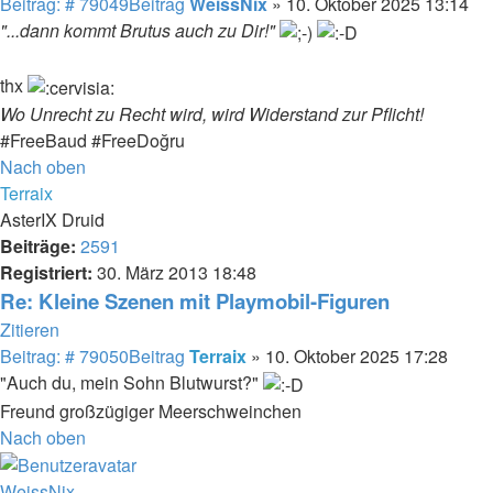
Beitrag: # 79049
Beitrag
WeissNix
»
10. Oktober 2025 13:14
"...dann kommt Brutus auch zu Dir!"
thx
Wo Unrecht zu Recht wird, wird Widerstand zur Pflicht!
#FreeBaud #FreeDoğru
Nach oben
Terraix
AsterIX Druid
Beiträge:
2591
Registriert:
30. März 2013 18:48
Re: Kleine Szenen mit Playmobil-Figuren
Zitieren
Beitrag: # 79050
Beitrag
Terraix
»
10. Oktober 2025 17:28
"Auch du, mein Sohn Blutwurst?"
Freund großzügiger Meerschweinchen
Nach oben
WeissNix