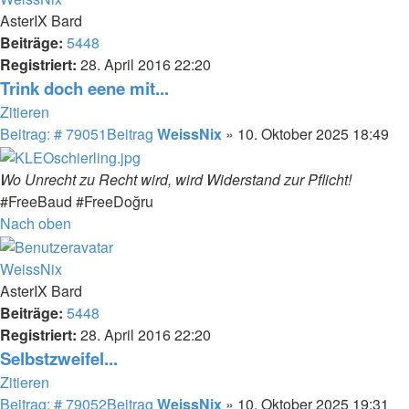
AsterIX Bard
Beiträge:
5448
Registriert:
28. April 2016 22:20
Trink doch eene mit...
Zitieren
Beitrag: # 79051
Beitrag
WeissNix
»
10. Oktober 2025 18:49
Wo Unrecht zu Recht wird, wird Widerstand zur Pflicht!
#FreeBaud #FreeDoğru
Nach oben
WeissNix
AsterIX Bard
Beiträge:
5448
Registriert:
28. April 2016 22:20
Selbstzweifel...
Zitieren
Beitrag: # 79052
Beitrag
WeissNix
»
10. Oktober 2025 19:31