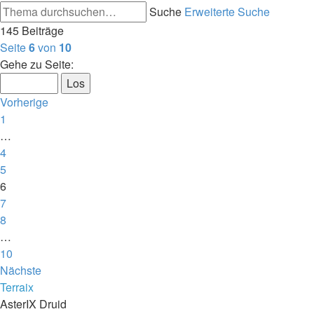
Suche
Erweiterte Suche
145 Beiträge
Seite
6
von
10
Gehe zu Seite:
Vorherige
1
…
4
5
6
7
8
…
10
Nächste
Terraix
AsterIX Druid