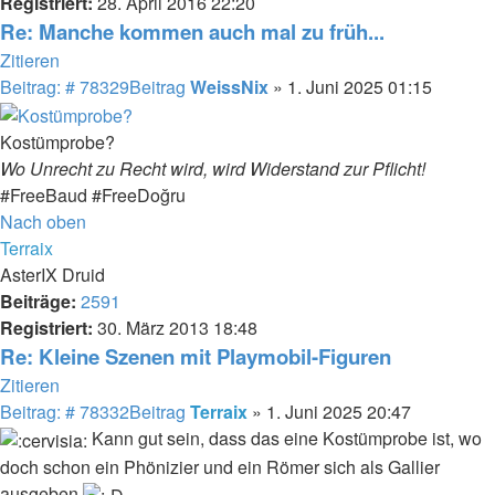
Registriert:
28. April 2016 22:20
Re: Manche kommen auch mal zu früh...
Zitieren
Beitrag: # 78329
Beitrag
WeissNix
»
1. Juni 2025 01:15
Kostümprobe?
Wo Unrecht zu Recht wird, wird Widerstand zur Pflicht!
#FreeBaud #FreeDoğru
Nach oben
Terraix
AsterIX Druid
Beiträge:
2591
Registriert:
30. März 2013 18:48
Re: Kleine Szenen mit Playmobil-Figuren
Zitieren
Beitrag: # 78332
Beitrag
Terraix
»
1. Juni 2025 20:47
Kann gut sein, dass das eine Kostümprobe ist, wo
doch schon ein Phönizier und ein Römer sich als Gallier
ausgeben