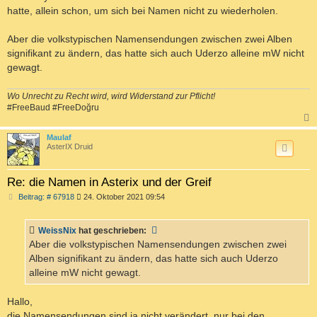
hatte, allein schon, um sich bei Namen nicht zu wiederholen.
Aber die volkstypischen Namensendungen zwischen zwei Alben
signifikant zu ändern, das hatte sich auch Uderzo alleine mW nicht
gewagt.
Wo Unrecht zu Recht wird, wird Widerstand zur Pflicht!
#FreeBaud #FreeDoğru
c
Maulaf
AsterIX Druid
Re: die Namen in Asterix und der Greif
B
Beitrag: # 67918
24. Oktober 2021 09:54
e
i
t
WeissNix
hat geschrieben:
r
a
Aber die volkstypischen Namensendungen zwischen zwei
g
Alben signifikant zu ändern, das hatte sich auch Uderzo
alleine mW nicht gewagt.
Hallo,
die Namensendungen sind ja nicht verändert, nur bei den