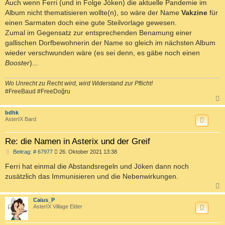
i
Auch wenn Ferri (und in Folge Jöken) die aktuelle Pandemie im
t
Album nicht thematisieren wollte(n), so wäre der Name
Vakzine
für
r
a
einen Sarmaten doch eine gute Steilvorlage gewesen.
g
Zumal im Gegensatz zur entsprechenden Benamung einer
gallischen Dorfbewohnerin der Name so gleich im nächsten Album
wieder verschwunden wäre (es sei denn, es gäbe noch einen
Booster
)...
Wo Unrecht zu Recht wird, wird Widerstand zur Pflicht!
#FreeBaud #FreeDoğru
c
bdhk
AsterIX Bard
Re: die Namen in Asterix und der Greif
B
Beitrag: # 67977
26. Oktober 2021 13:38
e
i
Ferri hat einmal die Abstandsregeln und Jöken dann noch
t
zusätzlich das Immunisieren und die Nebenwirkungen.
r
a
g
c
Caius_P
AsterIX Village Elder