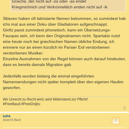
Grieche, der nicht auf -os oder -as endet
Kriegmichnich und Verkrümeldich enden nicht auf -ik
Sklaven haben oft latinisierte Nemen bekommen, so zumindest hab
ichs mal aus einer Doku über Gladiatoren aufgeschnappt.
Ginfiz passt zumindest phonetisch, kann ein Übersetzungs-
Fauxpas sein, ich kenn den Originalnamen nicht. Spartakis nutzt
eine heute noch bei griechischen Namen übliche Endung, ich
erinnere nur an einen kürzlich im Pariser Exil verstorbenen
verstorbenen Musiker.
Einzelne Ausnahmen von der Regel können auch darauf hindeuten,
dass es bereits damals Migration gab.
Jedenfalls wurden bislang die einmal eingeführten
Namensendungen nicht später komplett über den eigenen Haufen
geworfen.
Wo Unrecht zu Recht wird, wird Widerstand zur Pflicht!
#FreeBaud #FreeDoğru
c
bdhk
AsterIX Bard