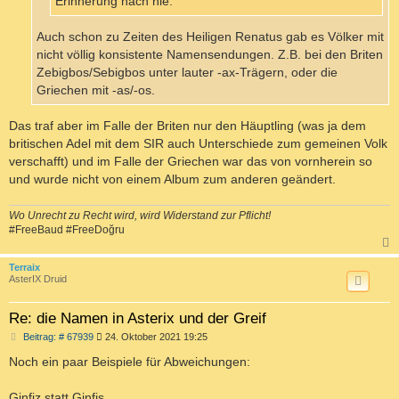
Erinnerung nach nie.
Auch schon zu Zeiten des Heiligen Renatus gab es Völker mit
nicht völlig konsistente Namensendungen. Z.B. bei den Briten
Zebigbos/Sebigbos unter lauter -ax-Trägern, oder die
Griechen mit -as/-os.
Das traf aber im Falle der Briten nur den Häuptling (was ja dem
britischen Adel mit dem SIR auch Unterschiede zum gemeinen Volk
verschafft) und im Falle der Griechen war das von vornherein so
und wurde nicht von einem Album zum anderen geändert.
Wo Unrecht zu Recht wird, wird Widerstand zur Pflicht!
#FreeBaud #FreeDoğru
c
Terraix
AsterIX Druid
Re: die Namen in Asterix und der Greif
B
Beitrag: # 67939
24. Oktober 2021 19:25
e
i
Noch ein paar Beispiele für Abweichungen:
t
r
a
Ginfiz statt Ginfis