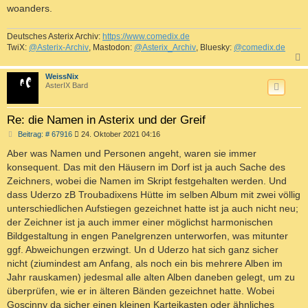
woanders.
Deutsches Asterix Archiv:
https://www.comedix.de
TwiX:
@Asterix-Archiv
, Mastodon:
@Asterix_Archiv
, Bluesky:
@comedix.de
c
WeissNix
AsterIX Bard
Re: die Namen in Asterix und der Greif
B
Beitrag: # 67916
24. Oktober 2021 04:16
e
i
Aber was Namen und Personen angeht, waren sie immer
t
konsequent. Das mit den Häusern im Dorf ist ja auch Sache des
r
a
Zeichners, wobei die Namen im Skript festgehalten werden. Und
g
dass Uderzo zB Troubadixens Hütte im selben Album mit zwei völlig
unterschiedlichen Aufstiegen gezeichnet hatte ist ja auch nicht neu;
der Zeichner ist ja auch immer einer möglichst harmonischen
Bildgestaltung in engen Panelgrenzen unterworfen, was mitunter
ggf. Abweichungen erzwingt. Un d Uderzo hat sich ganz sicher
nicht (ziumindest am Anfang, als noch ein bis mehrere Alben im
Jahr rauskamen) jedesmal alle alten Alben daneben gelegt, um zu
überprüfen, wie er in älteren Bänden gezeichnet hatte. Wobei
Goscinny da sicher einen kleinen Karteikasten oder ähnliches