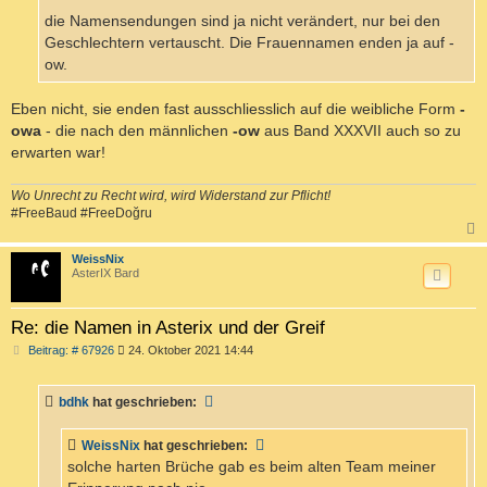
die Namensendungen sind ja nicht verändert, nur bei den
Geschlechtern vertauscht. Die Frauennamen enden ja auf -
ow.
Eben nicht, sie enden fast ausschliesslich auf die weibliche Form
-
owa
- die nach den männlichen
-ow
aus Band XXXVII auch so zu
erwarten war!
Wo Unrecht zu Recht wird, wird Widerstand zur Pflicht!
#FreeBaud #FreeDoğru
c
WeissNix
AsterIX Bard
Re: die Namen in Asterix und der Greif
B
Beitrag: # 67926
24. Oktober 2021 14:44
e
i
t
bdhk
hat geschrieben:
r
a
g
WeissNix
hat geschrieben:
solche harten Brüche gab es beim alten Team meiner