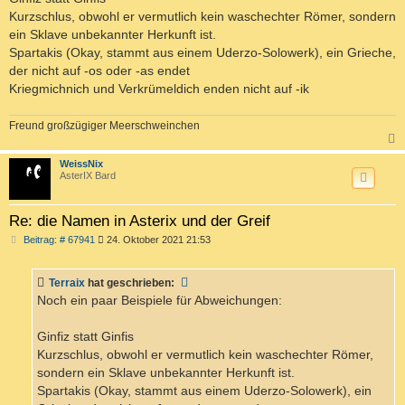
g
Kurzschlus, obwohl er vermutlich kein waschechter Römer, sondern
ein Sklave unbekannter Herkunft ist.
Spartakis (Okay, stammt aus einem Uderzo-Solowerk), ein Grieche,
der nicht auf -os oder -as endet
Kriegmichnich und Verkrümeldich enden nicht auf -ik
Freund großzügiger Meerschweinchen
c
WeissNix
AsterIX Bard
Re: die Namen in Asterix und der Greif
B
Beitrag: # 67941
24. Oktober 2021 21:53
e
i
t
Terraix
hat geschrieben:
r
a
Noch ein paar Beispiele für Abweichungen:
g
Ginfiz statt Ginfis
Kurzschlus, obwohl er vermutlich kein waschechter Römer,
sondern ein Sklave unbekannter Herkunft ist.
Spartakis (Okay, stammt aus einem Uderzo-Solowerk), ein