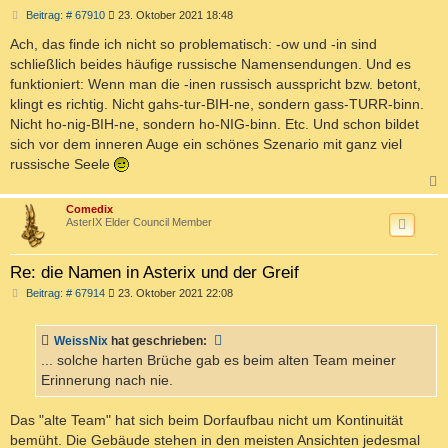
B
Beitrag: # 67910
23. Oktober 2021 18:48
e
i
Ach, das finde ich nicht so problematisch: -ow und -in sind
t
schließlich beides häufige russische Namensendungen. Und es
r
a
funktioniert: Wenn man die -inen russisch ausspricht bzw. betont,
g
klingt es richtig. Nicht gahs-tur-BIH-ne, sondern gass-TURR-binn.
Nicht ho-nig-BIH-ne, sondern ho-NIG-binn. Etc. Und schon bildet
sich vor dem inneren Auge ein schönes Szenario mit ganz viel
russische Seele
c
Comedix
AsterIX Elder Council Member
Re: die Namen in Asterix und der Greif
B
Beitrag: # 67914
23. Oktober 2021 22:08
e
i
t
WeissNix
hat geschrieben:
r
a
... solche harten Brüche gab es beim alten Team meiner
g
Erinnerung nach nie.
Das "alte Team" hat sich beim Dorfaufbau nicht um Kontinuität
bemüht. Die Gebäude stehen in den meisten Ansichten jedesmal