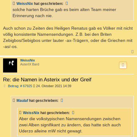
t
WeissNix
hat geschrieben:
r
a
solche harten Brüche gab es beim alten Team meiner
g
Erinnerung nach nie.
Auch schon zu Zeiten des Heiligen Renatus gab es Völker mit nicht
völlig konsistente Namensendungen. Z.B. bei den Briten
Zebigbos/Sebigbos unter lauter -ax-Trägern, oder die Griechen mit
-as/-os.
c
WeissNix
AsterIX Bard
Re: die Namen in Asterix und der Greif
B
Beitrag: # 67925
24. Oktober 2021 14:39
e
i
t
Maulaf
hat geschrieben:
r
a
g
WeissNix
hat geschrieben:
Aber die volkstypischen Namensendungen zwischen
zwei Alben signifikant zu ändern, das hatte sich auch
Uderzo alleine mW nicht gewagt.