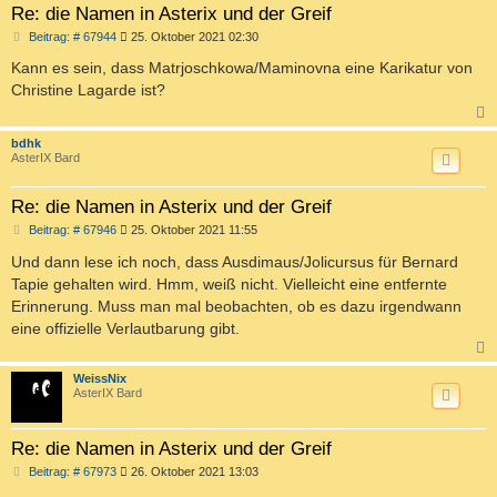
Re: die Namen in Asterix und der Greif
B
Beitrag: # 67944
25. Oktober 2021 02:30
e
i
Kann es sein, dass Matrjoschkowa/Maminovna eine Karikatur von
t
Christine Lagarde ist?
r
a
g
c
bdhk
AsterIX Bard
Re: die Namen in Asterix und der Greif
B
Beitrag: # 67946
25. Oktober 2021 11:55
e
i
Und dann lese ich noch, dass Ausdimaus/Jolicursus für Bernard
t
Tapie gehalten wird. Hmm, weiß nicht. Vielleicht eine entfernte
r
a
Erinnerung. Muss man mal beobachten, ob es dazu irgendwann
g
eine offizielle Verlautbarung gibt.
c
WeissNix
AsterIX Bard
Re: die Namen in Asterix und der Greif
B
Beitrag: # 67973
26. Oktober 2021 13:03
e