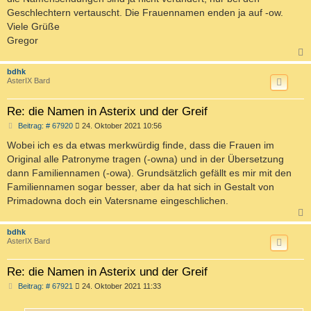
Geschlechtern vertauscht. Die Frauennamen enden ja auf -ow.
Viele Grüße
Gregor
c
bdhk
AsterIX Bard
Re: die Namen in Asterix und der Greif
B
Beitrag: # 67920
24. Oktober 2021 10:56
e
i
Wobei ich es da etwas merkwürdig finde, dass die Frauen im
t
Original alle Patronyme tragen (-owna) und in der Übersetzung
r
a
dann Familiennamen (-owa). Grundsätzlich gefällt es mir mit den
g
Familiennamen sogar besser, aber da hat sich in Gestalt von
Primadowna doch ein Vatersname eingeschlichen.
c
bdhk
AsterIX Bard
Re: die Namen in Asterix und der Greif
B
Beitrag: # 67921
24. Oktober 2021 11:33
e
i