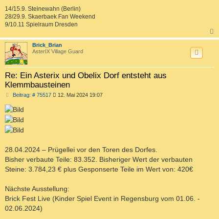
14/15.9. Steinewahn (Berlin)
28/29.9. Skaerbaek Fan Weekend
9/10.11 Spielraum Dresden
c
Brick_Brian
AsterIX Village Guard
Re: Ein Asterix und Obelix Dorf entsteht aus
Klemmbausteinen
B
Beitrag: # 75517
12. Mai 2024 19:07
e
i
t
r
a
g
28.04.2024 – Prügellei vor den Toren des Dorfes.
Bisher verbaute Teile: 83.352. Bisheriger Wert der verbauten
Steine: 3.784,23 € plus Gesponserte Teile im Wert von: 420€
Nächste Ausstellung:
Brick Fest Live (Kinder Spiel Event in Regensburg vom 01.06. -
02.06.2024)