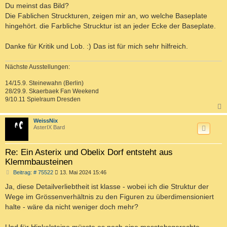
Du meinst das Bild?
Die Fablichen Struckturen, zeigen mir an, wo welche Baseplate
hingehört. die Farbliche Strucktur ist an jeder Ecke der Baseplate.
Danke für Kritik und Lob. :) Das ist für mich sehr hilfreich.
Nächste Ausstellungen:
14/15.9. Steinewahn (Berlin)
28/29.9. Skaerbaek Fan Weekend
9/10.11 Spielraum Dresden
c
WeissNix
AsterIX Bard
Re: Ein Asterix und Obelix Dorf entsteht aus
Klemmbausteinen
B
Beitrag: # 75522
13. Mai 2024 15:46
e
i
Ja, diese Detailverliebtheit ist klasse - wobei ich die Struktur der
t
Wege im Grössenverhältnis zu den Figuren zu überdimensioniert
r
a
halte - wäre da nicht weniger doch mehr?
g