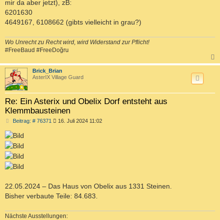
mir da aber jetzt), zB:
6201630
4649167, 6108662 (gibts vielleicht in grau?)
Wo Unrecht zu Recht wird, wird Widerstand zur Pflicht!
#FreeBaud #FreeDoğru
c
Brick_Brian
AsterIX Village Guard
Re: Ein Asterix und Obelix Dorf entsteht aus
Klemmbausteinen
B
Beitrag: # 76371
16. Juli 2024 11:02
e
i
t
r
a
g
22.05.2024 – Das Haus von Obelix aus 1331 Steinen.
Bisher verbaute Teile: 84.683.
Nächste Ausstellungen: