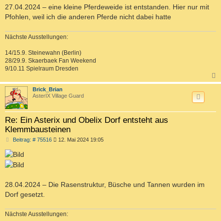
a
27.04.2024 – eine kleine Pferdeweide ist entstanden. Hier nur mit
g
Pfohlen, weil ich die anderen Pferde nicht dabei hatte
Nächste Ausstellungen:
14/15.9. Steinewahn (Berlin)
28/29.9. Skaerbaek Fan Weekend
9/10.11 Spielraum Dresden
c
Brick_Brian
AsterIX Village Guard
Re: Ein Asterix und Obelix Dorf entsteht aus
Klemmbausteinen
B
Beitrag: # 75516
12. Mai 2024 19:05
e
i
t
r
a
g
28.04.2024 – Die Rasenstruktur, Büsche und Tannen wurden im
Dorf gesetzt.
Nächste Ausstellungen: