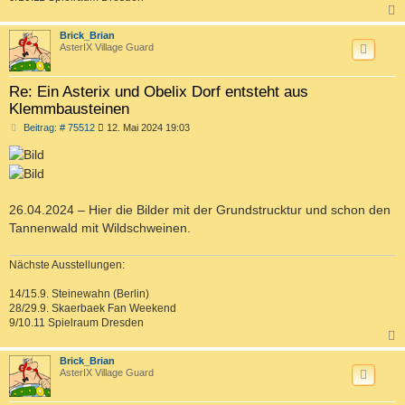
c
Brick_Brian
AsterIX Village Guard
Re: Ein Asterix und Obelix Dorf entsteht aus
Klemmbausteinen
B
Beitrag: # 75512
12. Mai 2024 19:03
e
i
t
r
a
g
26.04.2024 – Hier die Bilder mit der Grundstrucktur und schon den
Tannenwald mit Wildschweinen.
Nächste Ausstellungen:
14/15.9. Steinewahn (Berlin)
28/29.9. Skaerbaek Fan Weekend
9/10.11 Spielraum Dresden
c
Brick_Brian
AsterIX Village Guard