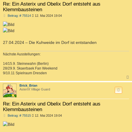
Re: Ein Asterix und Obelix Dorf entsteht aus
Klemmbausteinen
B
Beitrag: # 75514
12. Mai 2024 19:04
e
i
t
r
a
g
27.04.2024 – Die Kuhweide im Dorf ist entstanden
Nächste Ausstellungen:
14/15.9. Steinewahn (Berlin)
28/29.9. Skaerbaek Fan Weekend
9/10.11 Spielraum Dresden
c
Brick_Brian
AsterIX Village Guard
Re: Ein Asterix und Obelix Dorf entsteht aus
Klemmbausteinen
B
Beitrag: # 75515
12. Mai 2024 19:04
e
i
t
r