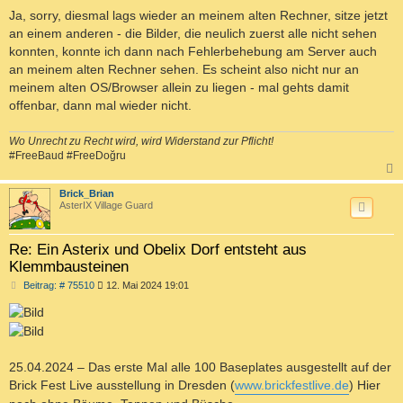
e
i
Ja, sorry, diesmal lags wieder an meinem alten Rechner, sitze jetzt
t
an einem anderen - die Bilder, die neulich zuerst alle nicht sehen
r
a
konnten, konnte ich dann nach Fehlerbehebung am Server auch
g
an meinem alten Rechner sehen. Es scheint also nicht nur an
meinem alten OS/Browser allein zu liegen - mal gehts damit
offenbar, dann mal wieder nicht.
Wo Unrecht zu Recht wird, wird Widerstand zur Pflicht!
#FreeBaud #FreeDoğru
c
Brick_Brian
AsterIX Village Guard
Re: Ein Asterix und Obelix Dorf entsteht aus
Klemmbausteinen
B
Beitrag: # 75510
12. Mai 2024 19:01
e
i
t
r
a
g
25.04.2024 – Das erste Mal alle 100 Baseplates ausgestellt auf der
Brick Fest Live ausstellung in Dresden (
www.brickfestlive.de
) Hier