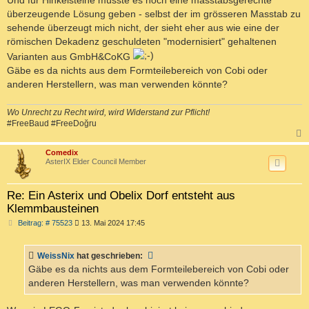
Und für Hinkelsteine müsste es noch eine masstabsgerechte
überzeugende Lösung geben - selbst der im grösseren Masstab zu
sehende überzeugt mich nicht, der sieht eher aus wie eine der
römischen Dekadenz geschuldeten "modernisiert" gehaltenen
Varianten aus GmbH&CoKG
Gäbe es da nichts aus dem Formteilebereich von Cobi oder
anderen Herstellern, was man verwenden könnte?
Wo Unrecht zu Recht wird, wird Widerstand zur Pflicht!
#FreeBaud #FreeDoğru
c
Comedix
AsterIX Elder Council Member
Re: Ein Asterix und Obelix Dorf entsteht aus
Klemmbausteinen
B
Beitrag: # 75523
13. Mai 2024 17:45
e
i
t
WeissNix
hat geschrieben:
r
a
Gäbe es da nichts aus dem Formteilebereich von Cobi oder
g
anderen Herstellern, was man verwenden könnte?