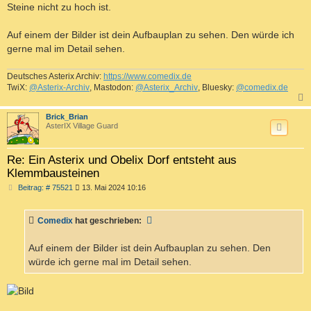
Steine nicht zu hoch ist.
Auf einem der Bilder ist dein Aufbauplan zu sehen. Den würde ich
gerne mal im Detail sehen.
Deutsches Asterix Archiv:
https://www.comedix.de
TwiX:
@Asterix-Archiv
, Mastodon:
@Asterix_Archiv
, Bluesky:
@comedix.de
c
Brick_Brian
AsterIX Village Guard
Re: Ein Asterix und Obelix Dorf entsteht aus
Klemmbausteinen
B
Beitrag: # 75521
13. Mai 2024 10:16
e
i
t
Comedix
hat geschrieben:
r
a
g
Auf einem der Bilder ist dein Aufbauplan zu sehen. Den
würde ich gerne mal im Detail sehen.