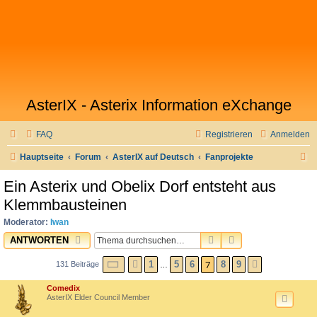
AsterIX - Asterix Information eXchange
FAQ
Registrieren
Anmelden
S
Hauptseite
Forum
AsterIX auf Deutsch
Fanprojekte
u
Ein Asterix und Obelix Dorf entsteht aus
c
Klemmbausteinen
h
Moderator:
Iwan
e
SUCHE
ERWEITERTE SU
ANTWORTEN
SEITE
7
VON
9
7
1
5
6
8
9
131 Beiträge
VORHERIGE
NÄCHSTE
…
Comedix
AsterIX Elder Council Member