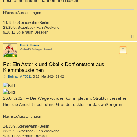
noch ohne Bäume, Tannen und Büsche.
Nächste Ausstellungen:
14/15.9. Steinewahn (Berlin)
28/29.9. Skaerbaek Fan Weekend
9/10.11 Spielraum Dresden
c
Brick_Brian
AsterIX Village Guard
Re: Ein Asterix und Obelix Dorf entsteht aus
Klemmbausteinen
B
Beitrag: # 75511
12. Mai 2024 19:02
e
i
t
r
a
26.04.2024 – Die Wege wurden kommplet mit Struktur versehen.
g
Hier die Ansicht noch ohne Grundstrucktur für das außengrün.
Nächste Ausstellungen:
14/15.9. Steinewahn (Berlin)
28/29.9. Skaerbaek Fan Weekend
9/10.11 Spielraum Dresden