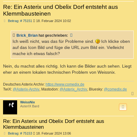
Re: Ein Asterix und Obelix Dorf entsteht aus
Klemmbausteinen
B
Beitrag: # 75151
18. Februar 2024 10:02
e
i
t
Brick_Brian
hat geschrieben:
r
a
Ich weiß nicht, was das für Probleme sind.
Ich klicke oben
g
auf das Icon Bild und füge die URL zum Bild ein. Vielleicht
mache ich etwas falsch?
Nein, du machst alles richtig. Ich kann die Bilder auch sehen. Liegt
eher an einem lokalen technischen Problem von Weissnix.
Deutsches Asterix Archiv:
https://www.comedix.de
TwiX:
@Asterix-Archiv
, Mastodon:
@Asterix_Archiv
, Bluesky:
@comedix.de
c
WeissNix
AsterIX Bard
Re: Ein Asterix und Obelix Dorf entsteht aus
Klemmbausteinen
B
Beitrag: # 75153
18. Februar 2024 13:06