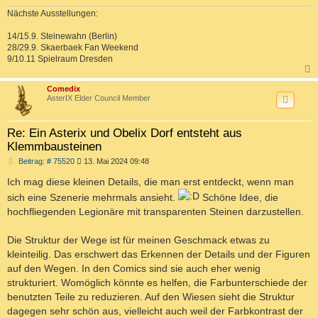
Nächste Ausstellungen:
14/15.9. Steinewahn (Berlin)
28/29.9. Skaerbaek Fan Weekend
9/10.11 Spielraum Dresden
c
Comedix
AsterIX Elder Council Member
Re: Ein Asterix und Obelix Dorf entsteht aus
Klemmbausteinen
B
Beitrag: # 75520
13. Mai 2024 09:48
e
i
Ich mag diese kleinen Details, die man erst entdeckt, wenn man
t
sich eine Szenerie mehrmals ansieht.
Schöne Idee, die
r
a
hochfliegenden Legionäre mit transparenten Steinen darzustellen.
g
Die Struktur der Wege ist für meinen Geschmack etwas zu
kleinteilig. Das erschwert das Erkennen der Details und der Figuren
auf den Wegen. In den Comics sind sie auch eher wenig
strukturiert. Womöglich könnte es helfen, die Farbunterschiede der
benutzten Teile zu reduzieren. Auf den Wiesen sieht die Struktur
dagegen sehr schön aus, vielleicht auch weil der Farbkontrast der