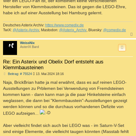
Wer ein LEGO-Fan ist, der kombiniert keine verschiedenen
Hersteller von Klemmbausteinen. Das ist gegen die LEGO-Ehre,
habe ich auf einer Ausstellung bei Hamburg gelernt.
Deutsches Asterix Archiv:
https://www.comedix.de
TwiX:
@Asterix-Archiv
, Mastodon:
@Asterix_Archiv
, Bluesky:
@comedix.de
c
WeissNix
AsterIX Bard
Re: Ein Asterix und Obelix Dorf entsteht aus
Klemmbausteinen
B
Beitrag: # 75524
13. Mai 2024 18:16
e
i
Naja, BrickBrian hatte ja mal erwähnt, dass es auf reinen LEGO-
t
Ausstellungen zu Prblemen bei Verwendung von Fremdsteinen
r
a
kommen kann - dann kann man ja die paar Hinkelsteine einfach
g
weglassen, die dann bei "Klemmbaustein"-Ausstellungen gezeigt
werden können und so die durchaus vorhandenen Defizite von
LEGO aufzeigen...
Aber vielleicht findet sich auch bei LEGO was - im Saturn-V-Set
sind einige Elemente, die vielleicht taugen könnten (Masstab fehlt