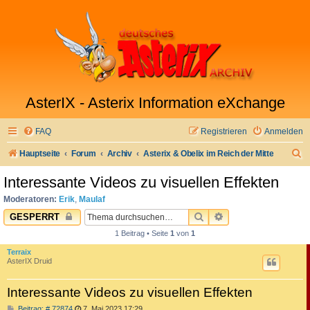
AsterIX - Asterix Information eXchange
FAQ
Registrieren
Anmelden
S
Hauptseite
Forum
Archiv
Asterix & Obelix im Reich der Mitte
u
Interessante Videos zu visuellen Effekten
c
Moderatoren:
Erik
,
Maulaf
h
SUCHE
ERWEITERTE SUC
GESPERRT
e
1 Beitrag • Seite
1
von
1
Terraix
AsterIX Druid
Interessante Videos zu visuellen Effekten
B
Beitrag: # 72874
7. Mai 2023 17:29