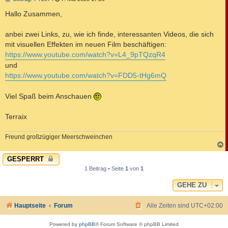
e
i
Hallo Zusammen,
t
r
a
anbei zwei Links, zu, wie ich finde, interessanten Videos, die sich
g
mit visuellen Effekten im neuen Film beschäftigen:
https://www.youtube.com/watch?v=L4_9pTQzqR4
und
https://www.youtube.com/watch?v=FDD5-tHg6mQ
Viel Spaß beim Anschauen
Terraix
Freund großzügiger Meerschweinchen
c
GESPERRT
1 Beitrag • Seite
1
von
1
GEHE ZU
Hauptseite
Forum
Alle Zeiten sind
UTC+02:00
Powered by
phpBB
® Forum Software © phpBB Limited