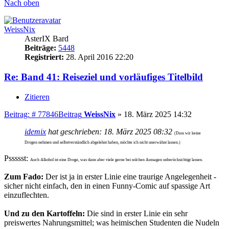
Nach oben
WeissNix
AsterIX Bard
Beiträge:
5448
Registriert:
28. April 2016 22:20
Re: Band 41: Reiseziel und vorläufiges Titelbild
Zitieren
Beitrag: # 77846
Beitrag
WeissNix
»
18. März 2025 14:32
idemix
hat geschrieben:
18. März 2025 08:32
(Dass wir keine
Drogen nehmen und selbstverständlich abgelehnt haben, möchte ich nicht unerwähnt lassen.)
Pssssst:
Auch Alkohol ist eine Droge, was dann aber viele gerne bei solchen Aussagen unberücksichtigt lassen.
Zum Fado:
Der ist ja in erster Linie eine traurige Angelegenheit -
sicher nicht einfach, den in einen Funny-Comic auf spassige Art
einzuflechten.
Und zu den Kartoffeln:
Die sind in erster Linie ein sehr
preiswertes Nahrungsmittel; was heimischen Studenten die Nudeln