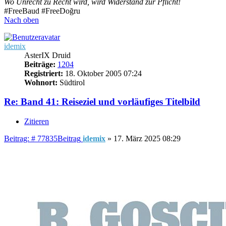
Wo Unrecht zu Recht wird, wird Widerstand zur Pflicht!
#FreeBaud #FreeDoğru
Nach oben
idemix
AsterIX Druid
Beiträge:
1204
Registriert:
18. Oktober 2005 07:24
Wohnort:
Südtirol
Re: Band 41: Reiseziel und vorläufiges Titelbild
Zitieren
Beitrag: # 77835
Beitrag
idemix
»
17. März 2025 08:29