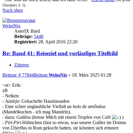
(
Erik der Blonde
,
Die große
Überfahrt
, S. 5)
Nach oben
WeissNix
AsterIX Bard
Beiträge:
5448
Registriert:
28. April 2016 22:20
Re: Band 41: Reiseziel und vorläufiges Titelbild
Zitieren
Beitrag: # 77844
Beitrag
WeissNix
»
18. März 2025 01:28
<at> Erik:
zB
- Nelken
-
Azulejo
: Gekachelte Hausfassaden
- Eine schier unglaubliche Vielfalt an
bolo de amêndoa
(Mandelkuchen - ich mag Mandeln),
- dazu:
Galãou
(heisse Milch mit einem Tropfen von Café
)
-
Piri-Piri
-Hühnchen (fast so etwas, was unsere Gallier im Domus
von Überflus in Rom gekocht hatten, sie könnten sich erinnert