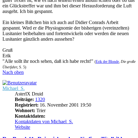
guter Texter ist, wie es nach seinem ersten album schien oder ob das
ein Glückstreffer war und ihm bei dieser Herausforderung die Luft
ausgeht. Ich bin gespannt.
Ein kleines Bißchen bin ich auch auf Didier Conrads Arbeit
gespannt. Wird er die Physiognomie der bisherigen (vereinzelten)
Lusitanier beibehalten und fortentwickeln oder werden die neuen
Lusitanier gänzlich anders aussehen?
Gruß
Erik
"Alle sollt ihr noch sehen, daß ich habe recht!"
(
Erik der Blonde
,
Die große
Überfahrt
, S. 5)
Nach oben
Michael_S.
AsterIX Druid
Beiträge:
1320
Registriert:
16. November 2001 19:50
Wohnort:
Trier
Kontaktdaten:
Kontaktdaten von Michael_S.
Website