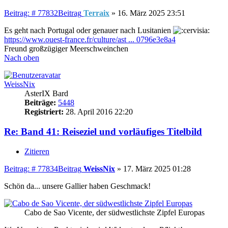
Beitrag: # 77832
Beitrag
Terraix
»
16. März 2025 23:51
Es geht nach Portugal oder genauer nach Lusitanien
https://www.ouest-france.fr/culture/ast ... 0796e3e8a4
Freund großzügiger Meerschweinchen
Nach oben
WeissNix
AsterIX Bard
Beiträge:
5448
Registriert:
28. April 2016 22:20
Re: Band 41: Reiseziel und vorläufiges Titelbild
Zitieren
Beitrag: # 77834
Beitrag
WeissNix
»
17. März 2025 01:28
Schön da... unsere Gallier haben Geschmack!
Cabo de Sao Vicente, der südwestlichste Zipfel Europas