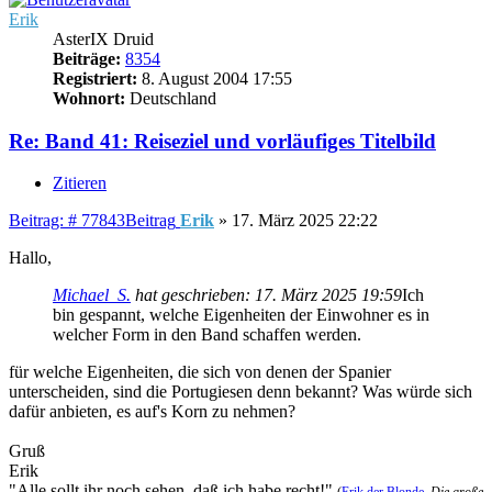
Erik
AsterIX Druid
Beiträge:
8354
Registriert:
8. August 2004 17:55
Wohnort:
Deutschland
Re: Band 41: Reiseziel und vorläufiges Titelbild
Zitieren
Beitrag: # 77843
Beitrag
Erik
»
17. März 2025 22:22
Hallo,
Michael_S.
hat geschrieben:
17. März 2025 19:59
Ich
bin gespannt, welche Eigenheiten der Einwohner es in
welcher Form in den Band schaffen werden.
für welche Eigenheiten, die sich von denen der Spanier
unterscheiden, sind die Portugiesen denn bekannt? Was würde sich
dafür anbieten, es auf's Korn zu nehmen?
Gruß
Erik
"Alle sollt ihr noch sehen, daß ich habe recht!"