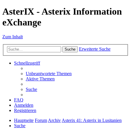
AsterIX - Asterix Information
eXchange
Zum Inhalt
Erweiterte Suche
Suche
Schnellzugriff
Unbeantwortete Themen
Aktive Themen
Suche
FAQ
Anmelden
Registrieren
Hauptseite
Forum
Archiv
Asterix 41: Asterix in Lusitanien
Suche