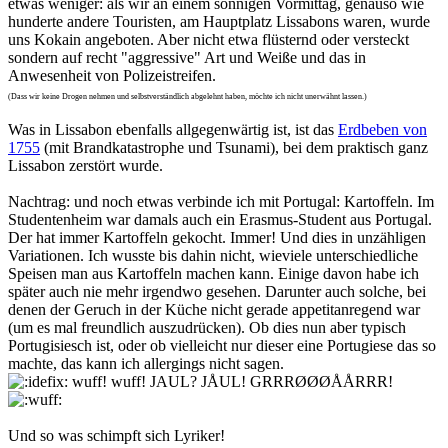
etwas weniger: als wir an einem sonnigen Vormittag, genauso wie
hunderte andere Touristen, am Hauptplatz Lissabons waren, wurde
uns Kokain angeboten. Aber nicht etwa flüsternd oder versteckt
sondern auf recht "aggressive" Art und Weiße und das in
Anwesenheit von Polizeistreifen.
(Dass wir keine Drogen nehmen und selbstverständlich abgelehnt haben, möchte ich nicht unerwähnt lassen.)
Was in Lissabon ebenfalls allgegenwärtig ist, ist das
Erdbeben von
1755
(mit Brandkatastrophe und Tsunami), bei dem praktisch ganz
Lissabon zerstört wurde.
Nachtrag: und noch etwas verbinde ich mit Portugal: Kartoffeln. Im
Studentenheim war damals auch ein Erasmus-Student aus Portugal.
Der hat immer Kartoffeln gekocht. Immer! Und dies in unzähligen
Variationen. Ich wusste bis dahin nicht, wieviele unterschiedliche
Speisen man aus Kartoffeln machen kann. Einige davon habe ich
später auch nie mehr irgendwo gesehen. Darunter auch solche, bei
denen der Geruch in der Küche nicht gerade appetitanregend war
(um es mal freundlich auszudrücken). Ob dies nun aber typisch
Portugisiesch ist, oder ob vielleicht nur dieser eine Portugiese das so
machte, das kann ich allergings nicht sagen.
wuff! wuff! JAUL? JÅUL! GRRRØØØÅÅRRR!
Und so was schimpft sich Lyriker!