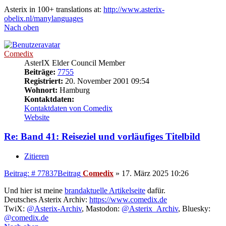
Asterix in 100+ translations at:
http://www.asterix-
obelix.nl/manylanguages
Nach oben
Comedix
AsterIX Elder Council Member
Beiträge:
7755
Registriert:
20. November 2001 09:54
Wohnort:
Hamburg
Kontaktdaten:
Kontaktdaten von Comedix
Website
Re: Band 41: Reiseziel und vorläufiges Titelbild
Zitieren
Beitrag: # 77837
Beitrag
Comedix
»
17. März 2025 10:26
Und hier ist meine
brandaktuelle Artikelseite
dafür.
Deutsches Asterix Archiv:
https://www.comedix.de
TwiX:
@Asterix-Archiv
, Mastodon:
@Asterix_Archiv
, Bluesky:
@comedix.de