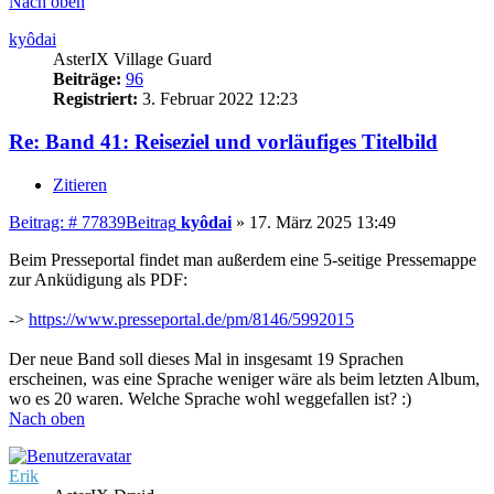
Nach oben
kyôdai
AsterIX Village Guard
Beiträge:
96
Registriert:
3. Februar 2022 12:23
Re: Band 41: Reiseziel und vorläufiges Titelbild
Zitieren
Beitrag: # 77839
Beitrag
kyôdai
»
17. März 2025 13:49
Beim Presseportal findet man außerdem eine 5-seitige Pressemappe
zur Anküdigung als PDF:
->
https://www.presseportal.de/pm/8146/5992015
Der neue Band soll dieses Mal in insgesamt 19 Sprachen
erscheinen, was eine Sprache weniger wäre als beim letzten Album,
wo es 20 waren. Welche Sprache wohl weggefallen ist? :)
Nach oben
Erik