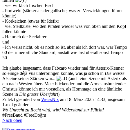
fühlen
)
- viel wirklich frischen Fisch
- Portwein (stärker als der gallische, was zu Verwicklungen führen
könnte)
- Korkeichen (etwas für Idefix)
- viel Steilküste, wo den Piraten wieder was von oben auf den Kopf
fallen könnte
- Heinrich der Seefahrer
und
- Ich weiss nicht, ob es noch so ist, aber als ich dort war, war Tempo
60 der innerörtliche Standard, anstatt wie fast überall sonst Tempo
50
Ich glaube insgesamt, dass Fabcaro wieder mal für Asterix-Kenner
so einige déjà-vus unterbringen könnte, was ja schon in
Die weisse
Iris
eine seiner Stärken war...
(auch eine Szene mit Asterix als
ein nach Westen übers Meer blickender und die Arme ausbreitender
Christus könnte ich mir vorstellen, als Hommage an eine ähnliche
Szene in
Die grosse Überfahrt
)
Zuletzt geändert von
WeissNix
am 18. März 2025 14:33, insgesamt
1-mal geändert.
Wo Unrecht zu Recht wird, wird Widerstand zur Pflicht!
#FreeBaud #FreeDoğru
Nach oben