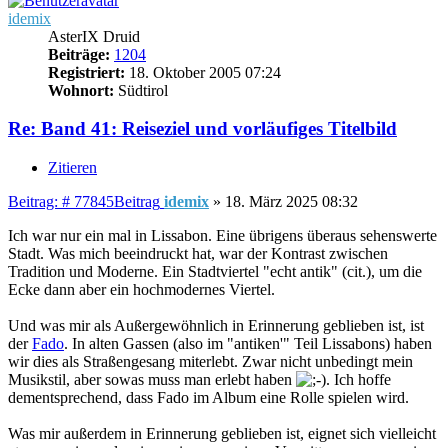
idemix
AsterIX Druid
Beiträge:
1204
Registriert:
18. Oktober 2005 07:24
Wohnort:
Südtirol
Re: Band 41: Reiseziel und vorläufiges Titelbild
Zitieren
Beitrag: # 77845
Beitrag
idemix
»
18. März 2025 08:32
Ich war nur ein mal in Lissabon. Eine übrigens überaus sehenswerte
Stadt. Was mich beeindruckt hat, war der Kontrast zwischen
Tradition und Moderne. Ein Stadtviertel "echt antik" (cit.), um die
Ecke dann aber ein hochmodernes Viertel.
Und was mir als Außergewöhnlich in Erinnerung geblieben ist, ist
der
Fado
. In alten Gassen (also im "antiken'" Teil Lissabons) haben
wir dies als Straßengesang miterlebt. Zwar nicht unbedingt mein
Musikstil, aber sowas muss man erlebt haben
. Ich hoffe
dementsprechend, dass Fado im Album eine Rolle spielen wird.
Was mir außerdem in Erinnerung geblieben ist, eignet sich vielleicht