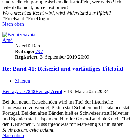
sind vielleicht portugiesischen die Kartoffeln, wer weiss? Ich
jedenfalls nicht, nomen est omen!
Wo Unrecht zu Recht wird, wird Widerstand zur Pflicht!
#FreeBaud #FreeDoğru
Nach oben
Arnd
AsterIX Bard
Beiträge:
797
Registriert:
3. September 2019 20:09
Re: Band 41: Reiseziel und vorläufiges Titelbild
Zitieren
Beitrag: # 77848
Beitrag
Arnd
»
19. März 2025 20:34
Bei den neuen Reisebänden wird im Titel der historische
Landesname verwendet, Pikten statt Schotten und Lusitanien statt
Portugal. Bei den alten Bänden hieß es Schweizer statt Helvetier
und Spanien statt Hispanien. Nur der Goten-Band hieß nicht "bei
den Deutschen". Muss irgendwas mit Marketing zu tun haben.
Si vis pacem, evita bellum.
Nach oben