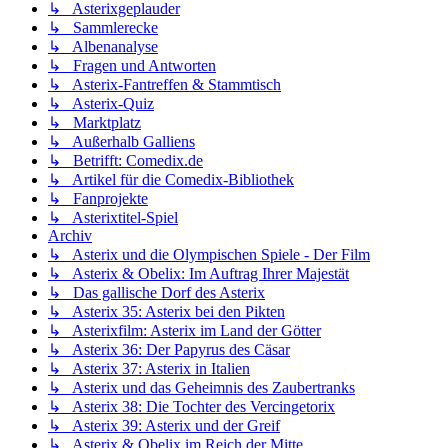
↳ Asterixgeplauder
↳ Sammlerecke
↳ Albenanalyse
↳ Fragen und Antworten
↳ Asterix-Fantreffen & Stammtisch
↳ Asterix-Quiz
↳ Marktplatz
↳ Außerhalb Galliens
↳ Betrifft: Comedix.de
↳ Artikel für die Comedix-Bibliothek
↳ Fanprojekte
↳ Asterixtitel-Spiel
Archiv
↳ Asterix und die Olympischen Spiele - Der Film
↳ Asterix & Obelix: Im Auftrag Ihrer Majestät
↳ Das gallische Dorf des Asterix
↳ Asterix 35: Asterix bei den Pikten
↳ Asterixfilm: Asterix im Land der Götter
↳ Asterix 36: Der Papyrus des Cäsar
↳ Asterix 37: Asterix in Italien
↳ Asterix und das Geheimnis des Zaubertranks
↳ Asterix 38: Die Tochter des Vercingetorix
↳ Asterix 39: Asterix und der Greif
↳ Asterix & Obelix im Reich der Mitte