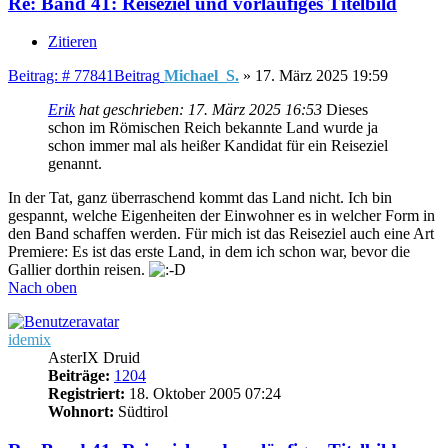
Re: Band 41: Reiseziel und vorläufiges Titelbild
Zitieren
Beitrag: # 77841
Beitrag
Michael_S.
»
17. März 2025 19:59
Erik
hat geschrieben:
17. März 2025 16:53
Dieses
schon im Römischen Reich bekannte Land wurde ja
schon immer mal als heißer Kandidat für ein Reiseziel
genannt.
In der Tat, ganz überraschend kommt das Land nicht. Ich bin
gespannt, welche Eigenheiten der Einwohner es in welcher Form in
den Band schaffen werden. Für mich ist das Reiseziel auch eine Art
Premiere: Es ist das erste Land, in dem ich schon war, bevor die
Gallier dorthin reisen.
Nach oben
idemix
AsterIX Druid
Beiträge:
1204
Registriert:
18. Oktober 2005 07:24
Wohnort:
Südtirol