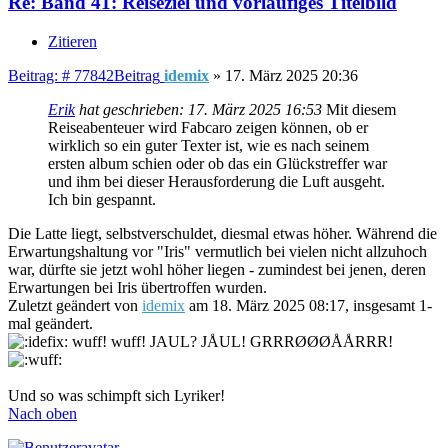
Re: Band 41: Reiseziel und vorläufiges Titelbild
Zitieren
Beitrag: # 77842
Beitrag
idemix
»
17. März 2025 20:36
Erik
hat geschrieben:
17. März 2025 16:53
Mit diesem
Reiseabenteuer wird Fabcaro zeigen können, ob er
wirklich so ein guter Texter ist, wie es nach seinem
ersten album schien oder ob das ein Glückstreffer war
und ihm bei dieser Herausforderung die Luft ausgeht.
Ich bin gespannt.
Die Latte liegt, selbstverschuldet, diesmal etwas höher. Während die
Erwartungshaltung vor "Iris" vermutlich bei vielen nicht allzuhoch
war, dürfte sie jetzt wohl höher liegen - zumindest bei jenen, deren
Erwartungen bei Iris übertroffen wurden.
Zuletzt geändert von
idemix
am 18. März 2025 08:17, insgesamt 1-
mal geändert.
wuff! wuff! JAUL? JÅUL! GRRRØØØÅÅRRR!
Und so was schimpft sich Lyriker!
Nach oben