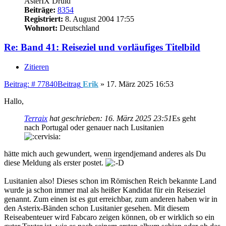
AsterIX Druid
Beiträge:
8354
Registriert:
8. August 2004 17:55
Wohnort:
Deutschland
Re: Band 41: Reiseziel und vorläufiges Titelbild
Zitieren
Beitrag: # 77840
Beitrag
Erik
»
17. März 2025 16:53
Hallo,
Terraix
hat geschrieben:
16. März 2025 23:51
Es geht
nach Portugal oder genauer nach Lusitanien
hätte mich auch gewundert, wenn irgendjemand anderes als Du
diese Meldung als erster postet.
Lusitanien also! Dieses schon im Römischen Reich bekannte Land
wurde ja schon immer mal als heißer Kandidat für ein Reiseziel
genannt. Zum einen ist es gut erreichbar, zum anderen haben wir in
den Asterix-Bänden schon Lusitanier gesehen. Mit diesem
Reiseabenteuer wird Fabcaro zeigen können, ob er wirklich so ein