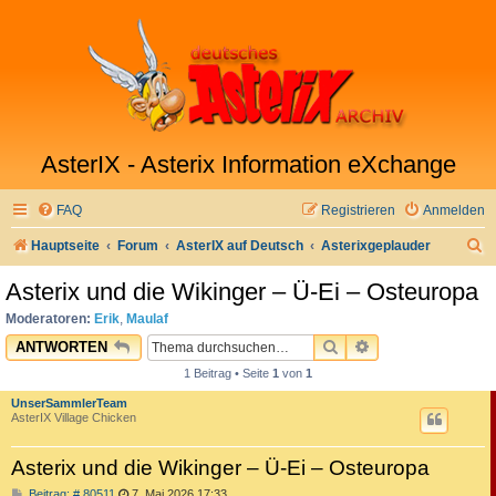
AsterIX - Asterix Information eXchange
FAQ
Registrieren
Anmelden
S
Hauptseite
Forum
AsterIX auf Deutsch
Asterixgeplauder
u
Asterix und die Wikinger – Ü-Ei – Osteuropa
c
Moderatoren:
Erik
,
Maulaf
h
SUCHE
ERWEITERTE SU
ANTWORTEN
e
1 Beitrag • Seite
1
von
1
UnserSammlerTeam
AsterIX Village Chicken
Asterix und die Wikinger – Ü-Ei – Osteuropa
B
Beitrag: # 80511
7. Mai 2026 17:33