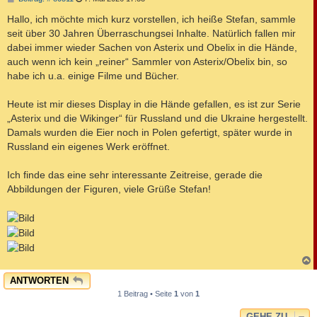
e
i
Hallo, ich möchte mich kurz vorstellen, ich heiße Stefan, sammle
t
seit über 30 Jahren Überraschungsei Inhalte. Natürlich fallen mir
r
a
dabei immer wieder Sachen von Asterix und Obelix in die Hände,
g
auch wenn ich kein „reiner“ Sammler von Asterix/Obelix bin, so
habe ich u.a. einige Filme und Bücher.
Heute ist mir dieses Display in die Hände gefallen, es ist zur Serie
„Asterix und die Wikinger“ für Russland und die Ukraine hergestellt.
Damals wurden die Eier noch in Polen gefertigt, später wurde in
Russland ein eigenes Werk eröffnet.
Ich finde das eine sehr interessante Zeitreise, gerade die
Abbildungen der Figuren, viele Grüße Stefan!
c
ANTWORTEN
1 Beitrag • Seite
1
von
1
GEHE ZU