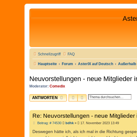
Aste
Schnellzugriff
FAQ
Hauptseite
Forum
AsterIX auf Deutsch
Außerhalb 
Neuvorstellungen - neue Mitglieder
Moderator:
Comedix
SUCHE
ERWEITERTE SUCHE
ANTWORTEN
Re: Neuvorstellungen - neue Mitglieder
B
Beitrag: # 74530
bdhk
»
17. November 2023 13:49
e
i
Deswegen hätte ich, als ich mal in die Richtung gesp
t