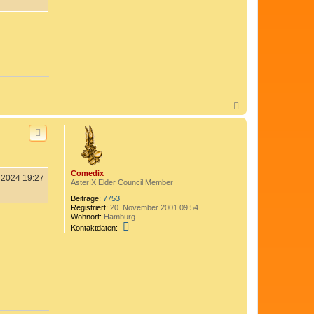
N
a
c
h
o
b
e
Comedix
n
 2024 19:27
AsterIX Elder Council Member
Beiträge:
7753
Registriert:
20. November 2001 09:54
Wohnort:
Hamburg
K
Kontaktdaten:
o
n
t
a
k
t
d
a
t