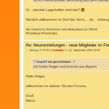
Da ich meine private Sammlung aus dem Disney-B
g
Ui... wieviele Lagerhallen sind das?
Herzlich willkommen im Dorf der Verrü.... äh... Unb
Wo Unrecht zu Recht wird, wird Widerstand zur Pflicht!
#FreeBaud #FreeDoğru
Re: Neuvorstellungen - neue Mitglieder im F
B
Beitrag: # 76735
Comedix
»
12. September 2024 10:04
e
i
t
Dago63
hat geschrieben:
r
a
Ich heiße Holger und komme aus Bayern.
g
Hallo Holger,
willkommen im aktiven Teil des Forums.
Gruß
Marco