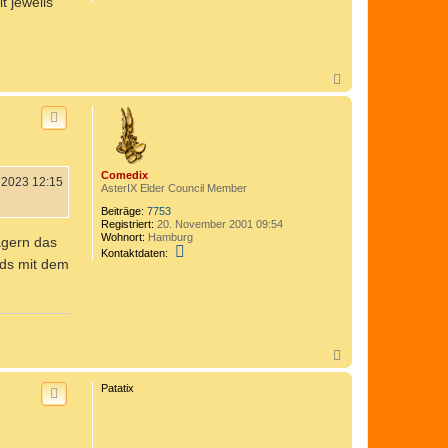
t jeweils
N
a
c
h
o
b
e
Comedix
n
 2023 12:15
AsterIX Elder Council Member
Beiträge:
7753
Registriert:
20. November 2001 09:54
Wohnort:
Hamburg
lagern das
K
Kontaktdaten:
rds mit dem
o
n
t
a
k
t
d
a
N
t
a
e
c
Patatix
n
h
v
o
o
b
n
e
C