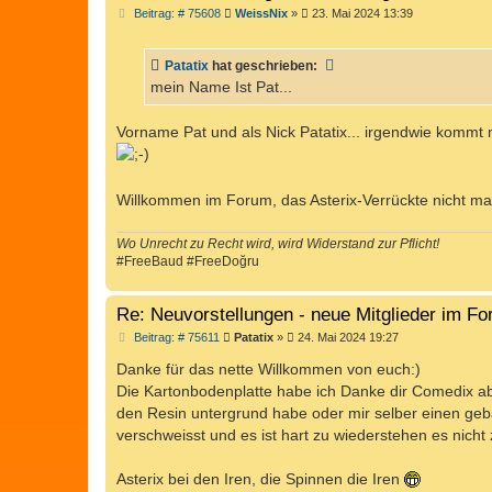
B
Beitrag: # 75608
WeissNix
»
23. Mai 2024 13:39
e
i
t
Patatix
hat geschrieben:
r
a
mein Name Ist Pat...
g
Vorname Pat und als Nick Patatix... irgendwie kommt m
Willkommen im Forum, das Asterix-Verrückte nicht m
Wo Unrecht zu Recht wird, wird Widerstand zur Pflicht!
#FreeBaud #FreeDoğru
Re: Neuvorstellungen - neue Mitglieder im F
B
Beitrag: # 75611
Patatix
»
24. Mai 2024 19:27
e
i
Danke für das nette Willkommen von euch:)
t
Die Kartonbodenplatte habe ich Danke dir Comedix abe
r
a
den Resin untergrund habe oder mir selber einen geba
g
verschweisst und es ist hart zu wiederstehen es nich
Asterix bei den Iren, die Spinnen die Iren