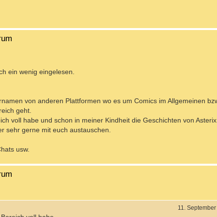
orum
ch ein wenig eingelesen.
zernamen von anderen Plattformen wo es um Comics im Allgemeinen bzw
eich geht.
h voll habe und schon in meiner Kindheit die Geschichten von Asteri
er sehr gerne mit euch austauschen.
Chats usw.
orum
11. September