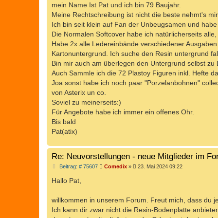
mein Name Ist Pat und ich bin 79 Baujahr.
r
a
Meine Rechtschreibung ist nicht die beste nehmt's mir 
g
Ich bin seit klein auf Fan der Unbeugsamen und hab
Die Normalen Softcover habe ich natürlicherseits alle, 
Habe 2x alle Ledereinbände verschiedener Ausgaben. Das
Kartonuntergrund. Ich suche den Resin untergrund fal
Bin mir auch am überlegen den Untergrund selbst zu B
Auch Sammle ich die 72 Plastoy Figuren inkl. Hefte da
Joa sonst habe ich noch paar "Porzelanbohnen" collec
von Asterix un co.
Soviel zu meinerseits:)
Für Angebote habe ich immer ein offenes Ohr.
Bis bald
Pat(atix)
Re: Neuvorstellungen - neue Mitglieder im F
B
Beitrag: # 75607
Comedix
»
23. Mai 2024 09:22
e
i
Hallo Pat,
t
r
a
willkommen in unserem Forum. Freut mich, dass du jet
g
Ich kann dir zwar nicht die Resin-Bodenplatte anbiete