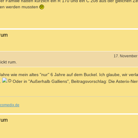
der Familie hatten kürzlich ein R 170 und ein C 208 aus der gleichen Zei
eben werden mussten
orum
17. November
ickt rum.
Jahre wie mein altes "nur" 6 Jahre auf dem Buckel. Ich glaube, wir ver
n.
Oder in "Außerhalb Galliens", Beitragsvorschlag: Die Asterix-Ne
comedix.de
orum