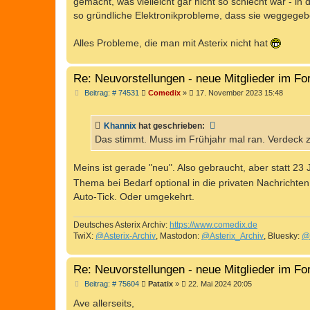
gemacht, was vielleicht gar nicht so schlecht war - in 
r
a
so gründliche Elektronikprobleme, dass sie weggeg
g
Alles Probleme, die man mit Asterix nicht hat
Re: Neuvorstellungen - neue Mitglieder im F
B
Beitrag: # 74531
Comedix
»
17. November 2023 15:48
e
i
t
Khannix
hat geschrieben:
r
a
Das stimmt. Muss im Frühjahr mal ran. Verdeck z
g
Meins ist gerade "neu". Also gebraucht, aber statt 23 
Thema bei Bedarf optional in die privaten Nachrichte
Auto-Tick. Oder umgekehrt.
Deutsches Asterix Archiv:
https://www.comedix.de
TwiX:
@Asterix-Archiv
, Mastodon:
@Asterix_Archiv
, Bluesky:
@
Re: Neuvorstellungen - neue Mitglieder im F
B
Beitrag: # 75604
Patatix
»
22. Mai 2024 20:05
e
i
Ave allerseits,
t