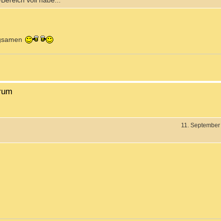
ereich voll habe...
eugsamen
orum
11. September