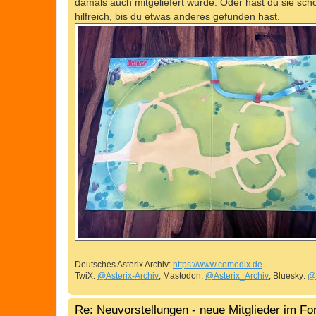
damals auch mitgeliefert wurde. Oder hast du sie scho
hilfreich, bis du etwas anderes gefunden hast.
Deutsches Asterix Archiv:
https://www.comedix.de
TwiX:
@Asterix-Archiv
, Mastodon:
@Asterix_Archiv
, Bluesky:
@
Re: Neuvorstellungen - neue Mitglieder im F