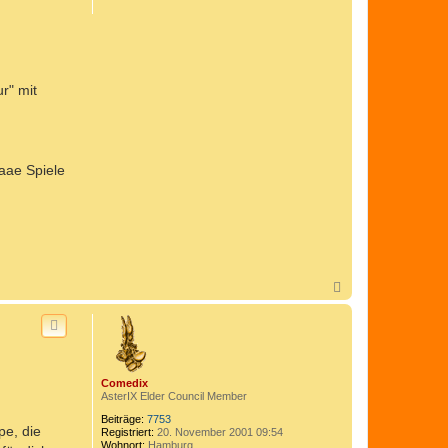
n
o
m
e
d
i
x
r" mit
aae Spiele
N
a
c
h
o
b
e
Comedix
n
AsterIX Elder Council Member
Beiträge:
7753
pe, die
Registriert:
20. November 2001 09:54
Wohnort:
Hamburg