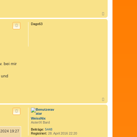
N
a
c
Dago63
h
o
b
e
n
. bei mir
x und
N
a
c
h
o
WeissNix
b
AsterIX Bard
e
n
Beiträge:
5448
 2024 19:27
Registriert:
28. April 2016 22:20