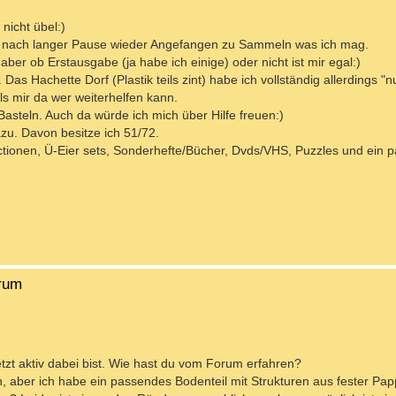
nicht übel:)
e nach langer Pause wieder Angefangen zu Sammeln was ich mag.
aber ob Erstausgabe (ja habe ich einige) oder nicht ist mir egal:)
 Hachette Dorf (Plastik teils zint) habe ich vollständig allerdings "nu
ls mir da wer weiterhelfen kann.
asteln. Auch da würde ich mich über Hilfe freuen:)
zu. Davon besitze ich 51/72.
tionen, Ü-Eier sets, Sonderhefte/Bücher, Dvds/VHS, Puzzles und ein p
orum
zt aktiv dabei bist. Wie hast du vom Forum erfahren?
n, aber ich habe ein passendes Bodenteil mit Strukturen aus fester Pap