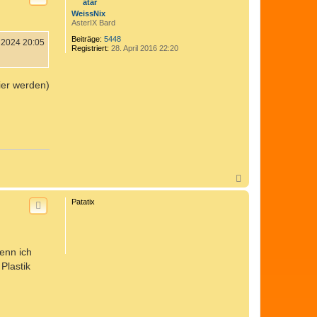
o
WeissNix
b
AsterIX Bard
e
n
Beiträge:
5448
 2024 20:05
Registriert:
28. April 2016 22:20
ier werden)
N
a
c
Patatix
h
o
b
e
n
enn ich
Plastik