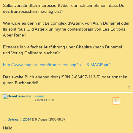
e
i
Selbstverständlich interessiert! Aber darf ich annehmen, dass Du
t
des französischen mächtig bist?
r
a
g
Wie wäre es denn mit Le complex d'Asterix von Alain Duhamel oder
Ils sont fous ... d'Asterix un mythe contemporain von Les Editions
Alber Rene?
Ersteres in vielfacher Ausführung über Chapitre (nach Duhamel
und Verlag Gallimard suchen):
http://www.chapitre.com/frame_rec.asp?s ... &IMAGE.y=2
Das zweite Buch ebenso dort (ISBN 2-86497-113-5) oder sonst im
guten Buchhandel!
c
idemix
AsterIX Druid
B
Beitrag: # 12314
9. August 2006 08:37
e
i
Hallo,
t