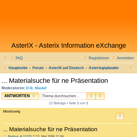
AsterIX - Asterix Information eXchange
FAQ
Registrieren
Anmelden
S
Hauptseite
Forum
AsterIX auf Deutsch
Asterixgeplauder
u
... Materialsuche für ne Präsentation
c
Moderatoren:
Erik
,
Maulaf
h
SUCHE
ERWEITERTE SU
ANTWORTEN
e
12 Beiträge • Seite
1
von
1
Mistelzweig
... Materialsuche für ne Präsentation
B
Beitrag: # 11025
22. Mai 2006 11:04