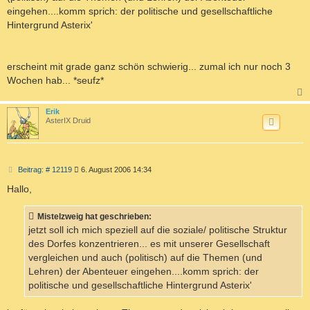
eingehen....komm sprich: der politische und gesellschaftliche
Hintergrund Asterix'
erscheint mit grade ganz schön schwierig... zumal ich nur noch 3
Wochen hab... *seufz*
c
Erik
AsterIX Druid
B
Beitrag: # 12119
6. August 2006 14:34
e
i
Hallo,
t
r
a
Mistelzweig hat geschrieben:
g
jetzt soll ich mich speziell auf die soziale/ politische Struktur
des Dorfes konzentrieren... es mit unserer Gesellschaft
vergleichen und auch (politisch) auf die Themen (und
Lehren) der Abenteuer eingehen....komm sprich: der
politische und gesellschaftliche Hintergrund Asterix'