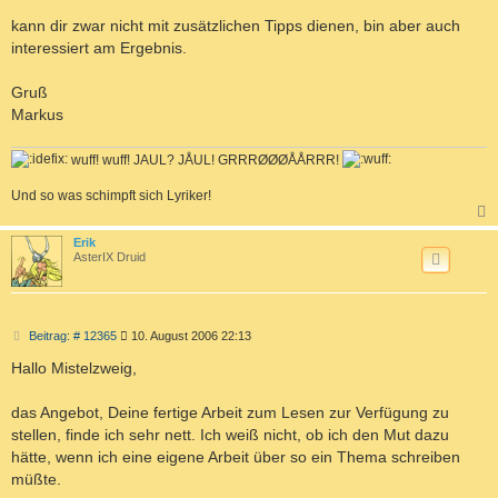
r
a
kann dir zwar nicht mit zusätzlichen Tipps dienen, bin aber auch
g
interessiert am Ergebnis.
Gruß
Markus
wuff! wuff! JAUL? JÅUL! GRRRØØØÅÅRRR!
Und so was schimpft sich Lyriker!
c
Erik
AsterIX Druid
B
Beitrag: # 12365
10. August 2006 22:13
e
i
Hallo Mistelzweig,
t
r
a
das Angebot, Deine fertige Arbeit zum Lesen zur Verfügung zu
g
stellen, finde ich sehr nett. Ich weiß nicht, ob ich den Mut dazu
hätte, wenn ich eine eigene Arbeit über so ein Thema schreiben
müßte.