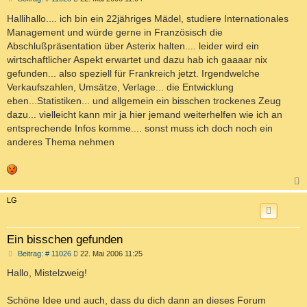
e
i
Hallihallo.... ich bin ein 22jähriges Mädel, studiere Internationales
t
Management und würde gerne in Französisch die
r
a
Abschlußpräsentation über Asterix halten.... leider wird ein
g
wirtschaftlicher Aspekt erwartet und dazu hab ich gaaaar nix
gefunden... also speziell für Frankreich jetzt. Irgendwelche
Verkaufszahlen, Umsätze, Verlage... die Entwicklung
eben...Statistiken... und allgemein ein bisschen trockenes Zeug
dazu... vielleicht kann mir ja hier jemand weiterhelfen wie ich an
entsprechende Infos komme.... sonst muss ich doch noch ein
anderes Thema nehmen
c
LG
Ein bisschen gefunden
B
Beitrag: # 11026
22. Mai 2006 11:25
e
i
Hallo, Mistelzweig!
t
r
a
Schöne Idee und auch, dass du dich dann an dieses Forum
g