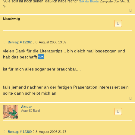
"Alle sollt ihr noch sehen, daß ich habe recht!"
(
Erik der Blonde
,
Die große Überfahrt
, S.
5)
c
Mistelzweig
B
Beitrag: # 12282
8. August 2006 13:39
e
i
vielen Dank für die Literaturtips... bin gleich mal losgezogen und
t
hab das beschafft
r
a
g
ist für mich alles sogar sehr brauchbar....
falls jemand nachher an der fertigen Präsentation interessiert sein
sollte dann schreibt mich an
c
Aktuar
AsterIX Bard
B
Beitrag: # 12300
8. August 2006 21:17