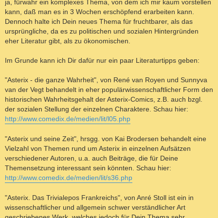
ja, fürwahr ein komplexes Thema, von dem ich mir kaum vorstellen
kann, daß man es in 3 Wochen erschöpfend erarbeiten kann.
Dennoch halte ich Dein neues Thema für fruchtbarer, als das
ursprüngliche, da es zu politischen und sozialen Hintergründen
eher Literatur gibt, als zu ökonomischen.
Im Grunde kann ich Dir dafür nur ein paar Literaturtipps geben:
"Asterix - die ganze Wahrheit", von René van Royen und Sunnyva
van der Vegt behandelt in eher populärwissenschaftlicher Form den
historischen Wahrheitsgehalt der Asterix-Comics, z.B. auch bzgl.
der sozialen Stellung der einzelnen Charaktere. Schau hier:
http://www.comedix.de/medien/lit/l05.php
"Asterix und seine Zeit", hrsgg. von Kai Brodersen behandelt eine
Vielzahl von Themen rund um Asterix in einzelnen Aufsätzen
verschiedener Autoren, u.a. auch Beiträge, die für Deine
Themensetzung interessant sein könnten. Schau hier:
http://www.comedix.de/medien/lit/s36.php
"Asterix. Das Trivialepos Frankreichs", von Anré Stoll ist ein in
wissenschaftlicher und allgemein schwer verständlicher Art
geschriebenes Werk, welches jedoch für Dein Thema sehr