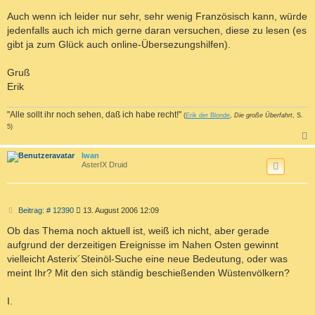
Auch wenn ich leider nur sehr, sehr wenig Französisch kann, würde
jedenfalls auch ich mich gerne daran versuchen, diese zu lesen (es
gibt ja zum Glück auch online-Übersezungshilfen).
Gruß
Erik
"Alle sollt ihr noch sehen, daß ich habe recht!"
(
Erik der Blonde
,
Die große Überfahrt
, S.
5)
c
Iwan
AsterIX Druid
B
Beitrag: # 12390
13. August 2006 12:09
e
i
Ob das Thema noch aktuell ist, weiß ich nicht, aber gerade
t
aufgrund der derzeitigen Ereignisse im Nahen Osten gewinnt
r
a
vielleicht Asterix´Steinöl-Suche eine neue Bedeutung, oder was
g
meint Ihr? Mit den sich ständig beschießenden Wüstenvölkern?
I.