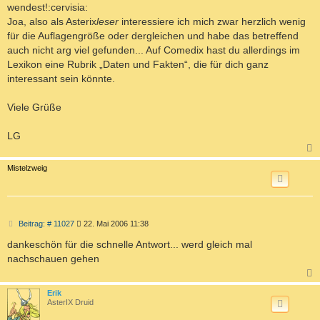
wendest!:cervisia:
Joa, also als Asterix
leser
interessiere ich mich zwar herzlich wenig
für die Auflagengröße oder dergleichen und habe das betreffend
auch nicht arg viel gefunden... Auf Comedix hast du allerdings im
Lexikon eine Rubrik „Daten und Fakten“, die für dich ganz
interessant sein könnte.
Viele Grüße
LG
c
Mistelzweig
B
Beitrag: # 11027
22. Mai 2006 11:38
e
i
dankeschön für die schnelle Antwort... werd gleich mal
t
nachschauen gehen
r
a
g
c
Erik
AsterIX Druid