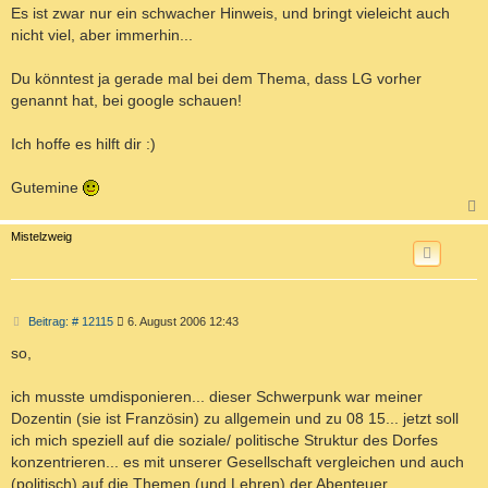
a
Es ist zwar nur ein schwacher Hinweis, und bringt vieleicht auch
g
nicht viel, aber immerhin...
Du könntest ja gerade mal bei dem Thema, dass LG vorher
genannt hat, bei google schauen!
Ich hoffe es hilft dir :)
Gutemine
c
Mistelzweig
B
Beitrag: # 12115
6. August 2006 12:43
e
i
so,
t
r
a
ich musste umdisponieren... dieser Schwerpunk war meiner
g
Dozentin (sie ist Französin) zu allgemein und zu 08 15... jetzt soll
ich mich speziell auf die soziale/ politische Struktur des Dorfes
konzentrieren... es mit unserer Gesellschaft vergleichen und auch
(politisch) auf die Themen (und Lehren) der Abenteuer