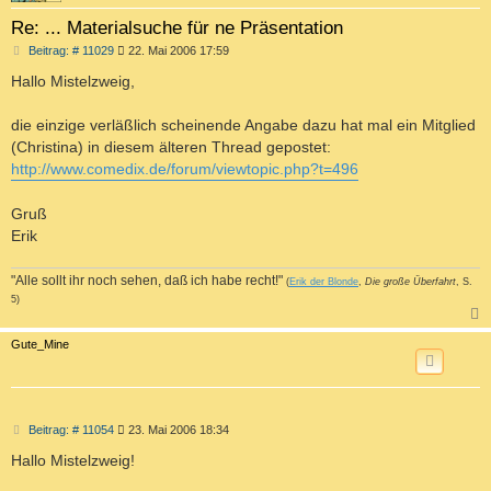
Re: ... Materialsuche für ne Präsentation
B
Beitrag: # 11029
22. Mai 2006 17:59
e
i
Hallo Mistelzweig,
t
r
a
die einzige verläßlich scheinende Angabe dazu hat mal ein Mitglied
g
(Christina) in diesem älteren Thread gepostet:
http://www.comedix.de/forum/viewtopic.php?t=496
Gruß
Erik
"Alle sollt ihr noch sehen, daß ich habe recht!"
(
Erik der Blonde
,
Die große Überfahrt
, S.
5)
c
Gute_Mine
B
Beitrag: # 11054
23. Mai 2006 18:34
e
i
Hallo Mistelzweig!
t
r