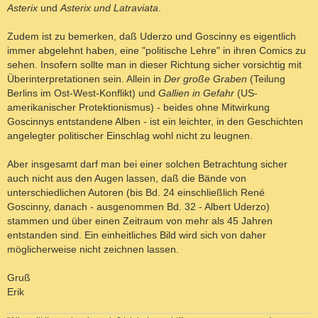
Asterix
und
Asterix und Latraviata
.
Zudem ist zu bemerken, daß Uderzo und Goscinny es eigentlich
immer abgelehnt haben, eine "politische Lehre" in ihren Comics zu
sehen. Insofern sollte man in dieser Richtung sicher vorsichtig mit
Überinterpretationen sein. Allein in
Der große Graben
(Teilung
Berlins im Ost-West-Konflikt) und
Gallien in Gefahr
(US-
amerikanischer Protektionismus) - beides ohne Mitwirkung
Goscinnys entstandene Alben - ist ein leichter, in den Geschichten
angelegter politischer Einschlag wohl nicht zu leugnen.
Aber insgesamt darf man bei einer solchen Betrachtung sicher
auch nicht aus den Augen lassen, daß die Bände von
unterschiedlichen Autoren (bis Bd. 24 einschließlich René
Goscinny, danach - ausgenommen Bd. 32 - Albert Uderzo)
stammen und über einen Zeitraum von mehr als 45 Jahren
entstanden sind. Ein einheitliches Bild wird sich von daher
möglicherweise nicht zeichnen lassen.
Gruß
Erik