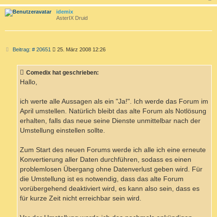
c
idemix
AsterIX Druid
B
Beitrag: # 20651
25. März 2008 12:26
e
i
t
Comedix hat geschrieben:
r
a
Hallo,
g
ich werte alle Aussagen als ein "Ja!". Ich werde das Forum im
April umstellen. Natürlich bleibt das alte Forum als Notlösung
erhalten, falls das neue seine Dienste unmittelbar nach der
Umstellung einstellen sollte.
Zum Start des neuen Forums werde ich alle ich eine erneute
Konvertierung aller Daten durchführen, sodass es einen
problemlosen Übergang ohne Datenverlust geben wird. Für
die Umstellung ist es notwendig, dass das alte Forum
vorübergehend deaktiviert wird, es kann also sein, dass es
für kurze Zeit nicht erreichbar sein wird.