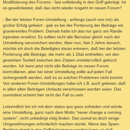
Modifizierung des Forums - fast vollständig in den Griff gekriegt. Ist
es gewährleistet, daß das nicht wieder losgeht im neuen Forum?
- Bei der letzten Foren-Umstellung - anfangs (auch von mir) als
großer Erfolg gefeiert - gab es bei der Portierung der Beiträge ein
gravierendes Problem. Damals hatte ich das nur ganz am Rande
irgendwo erwähnt. Es sollten nicht alle Benutzer gleich nach der
Umstellung verunsichert werden. Aber nun, fast 2 Jahre danach,
möchte ich doch die Beteiligten daran erinnern, daß bei der letzten
Portierung alle Beiträge, die mehr als 1 Zitat enthielten, um den
gesamten Textteil zwischen den Zitaten unwiderruflich gekürzt
wurden. Ich kann jetzt nicht alle Beiträge im neuen Forum
kontrollieren, aber bei einer Umstellung sollte auf jeden Fall
sichergestellt werden, daß es zu solchen Problemen nicht kommt.
Von anderen Foren-Umstellungen habe ich z.B. auch gelesen, daß
in allen alten Beiträgen Umlaute zerschossen worden seien. Das
zumindest scheint hier nicht der Fall zu sein.
Letzendlich bin ich mit dem status quo ganz zufrieden und würde
eine Umstellung, ganz nach dem Motto "never change a running
system", nicht unbedingt nötg finden. Das zumal es doch einige
Umgewöhnungen erforderlich machen würde. Wenn das Spam-
Problem damit in den Griff bekommen werden kann, so daß