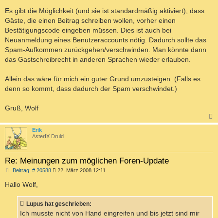
Es gibt die Möglichkeit (und sie ist standardmäßig aktiviert), dass
Gäste, die einen Beitrag schreiben wollen, vorher einen
Bestätigungscode eingeben müssen. Dies ist auch bei
Neuanmeldung eines Benutzeraccounts nötig. Dadurch sollte das
Spam-Aufkommen zurückgehen/verschwinden. Man könnte dann
das Gastschreibrecht in anderen Sprachen wieder erlauben.
Allein das wäre für mich ein guter Grund umzusteigen. (Falls es
denn so kommt, dass dadurch der Spam verschwindet.)
Gruß, Wolf
c
Erik
AsterIX Druid
Re: Meinungen zum möglichen Foren-Update
B
Beitrag: # 20588
22. März 2008 12:11
e
i
Hallo Wolf,
t
r
a
Lupus hat geschrieben:
g
Ich musste nicht von Hand eingreifen und bis jetzt sind mir