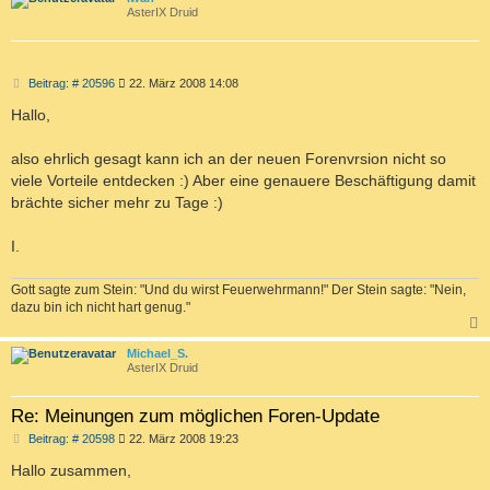
AsterIX Druid
B
Beitrag: # 20596
22. März 2008 14:08
e
i
Hallo,
t
r
a
also ehrlich gesagt kann ich an der neuen Forenvrsion nicht so
g
viele Vorteile entdecken :) Aber eine genauere Beschäftigung damit
brächte sicher mehr zu Tage :)
I.
Gott sagte zum Stein: "Und du wirst Feuerwehrmann!" Der Stein sagte: "Nein,
dazu bin ich nicht hart genug."
c
Michael_S.
AsterIX Druid
Re: Meinungen zum möglichen Foren-Update
B
Beitrag: # 20598
22. März 2008 19:23
e
i
Hallo zusammen,
t