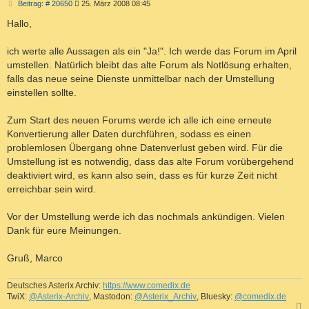
B
Beitrag: # 20650
25. März 2008 08:45
e
i
Hallo,
t
r
a
ich werte alle Aussagen als ein "Ja!". Ich werde das Forum im April
g
umstellen. Natürlich bleibt das alte Forum als Notlösung erhalten,
falls das neue seine Dienste unmittelbar nach der Umstellung
einstellen sollte.
Zum Start des neuen Forums werde ich alle ich eine erneute
Konvertierung aller Daten durchführen, sodass es einen
problemlosen Übergang ohne Datenverlust geben wird. Für die
Umstellung ist es notwendig, dass das alte Forum vorübergehend
deaktiviert wird, es kann also sein, dass es für kurze Zeit nicht
erreichbar sein wird.
Vor der Umstellung werde ich das nochmals ankündigen. Vielen
Dank für eure Meinungen.
Gruß, Marco
Deutsches Asterix Archiv:
https://www.comedix.de
TwiX:
@Asterix-Archiv
, Mastodon:
@Asterix_Archiv
, Bluesky:
@comedix.de