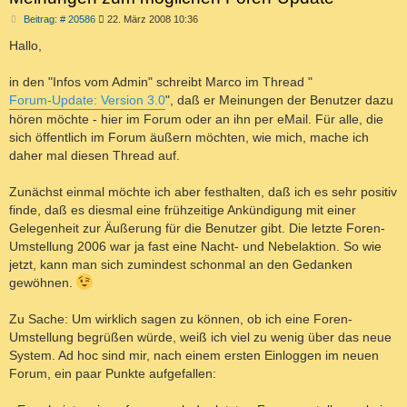
T
E
B
Beitrag: # 20586
22. März 2008 10:36
E
e
S
i
Hallo,
t
U
r
C
a
in den "Infos vom Admin" schreibt Marco im Thread "
H
g
Forum-Update: Version 3.0
", daß er Meinungen der Benutzer dazu
E
hören möchte - hier im Forum oder an ihn per eMail. Für alle, die
sich öffentlich im Forum äußern möchten, wie mich, mache ich
daher mal diesen Thread auf.
Zunächst einmal möchte ich aber festhalten, daß ich es sehr positiv
finde, daß es diesmal eine frühzeitige Ankündigung mit einer
Gelegenheit zur Äußerung für die Benutzer gibt. Die letzte Foren-
Umstellung 2006 war ja fast eine Nacht- und Nebelaktion. So wie
jetzt, kann man sich zumindest schonmal an den Gedanken
gewöhnen.
Zu Sache: Um wirklich sagen zu können, ob ich eine Foren-
Umstellung begrüßen würde, weiß ich viel zu wenig über das neue
System. Ad hoc sind mir, nach einem ersten Einloggen im neuen
Forum, ein paar Punkte aufgefallen: