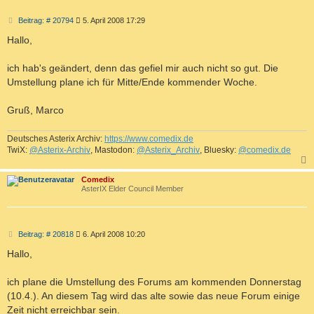
B
Beitrag: # 20794
5. April 2008 17:29
e
i
Hallo,
t
r
a
ich hab's geändert, denn das gefiel mir auch nicht so gut. Die
g
Umstellung plane ich für Mitte/Ende kommender Woche.
Gruß, Marco
Deutsches Asterix Archiv:
https://www.comedix.de
TwiX:
@Asterix-Archiv
, Mastodon:
@Asterix_Archiv
, Bluesky:
@comedix.de
c
Comedix
AsterIX Elder Council Member
B
Beitrag: # 20818
6. April 2008 10:20
e
i
Hallo,
t
r
a
ich plane die Umstellung des Forums am kommenden Donnerstag
g
(10.4.). An diesem Tag wird das alte sowie das neue Forum einige
Zeit nicht erreichbar sein.