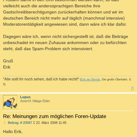
vielleicht auch die anderssprachigen Bereiche ihre
Gastschreibberechtigungen zurückerhalten können und wir im
deutschen Bereich nicht mehr auf täglich (manchmal intensive)
Moderatorentätigkeit angewiesen sind, dann wäre ich klar dafür.
Dagegen wäre ich, wenn nicht sichergestellt ist, daß die Beiträge
unbeschadet im neuen Zuhause ankommen oder zu befürchten
steht, daß das Spam-Problem sich intensiviert.
Gruß
Erik
"Alle sollt ihr noch sehen, daß ich habe recht!"
(
Erik der Blonde
,
Die große Überfahrt
, S.
5)
c
Lupus
AsterIX Village Elder
Re: Meinungen zum möglichen Foren-Update
B
Beitrag: # 20587
22. März 2008 11:45
e
i
Hallo Erik,
t