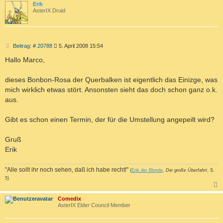
c
Erik
AsterIX Druid
B
Beitrag: # 20788
5. April 2008 15:54
e
i
Hallo Marco,
t
r
a
dieses Bonbon-Rosa der Querbalken ist eigentlich das Einizge, was
g
mich wirklich etwas stört. Ansonsten sieht das doch schon ganz o.k.
aus.
Gibt es schon einen Termin, der für die Umstellung angepeilt wird?
Gruß
Erik
"Alle sollt ihr noch sehen, daß ich habe recht!"
(
Erik der Blonde
,
Die große Überfahrt
, S.
5)
c
Comedix
AsterIX Elder Council Member