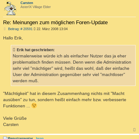
c
Carsten
AsterIX Village Elder
Re: Meinungen zum möglichen Foren-Update
B
Beitrag: # 20591
22. März 2008 13:04
e
i
Hallo Erik,
t
r
a
Erik hat geschrieben:
g
Normalerweise würde ich als einfacher Nutzer das ja eher
problematisch finden müssen. Denn wenn die Administration
sehr viel "mächtiger" wird, heißt das wohl, daß der einfache
User der Administration gegenüber sehr viel "machtloser"
werden muß.
"Mächtigkeit" hat in diesem Zusammenhang nichts mit "Macht
ausüben" zu tun, sondern heißt einfach mehr bzw. verbesserte
Funktionen ...
Viele Grüße
Carsten
c
Iwan