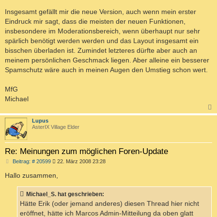
Insgesamt gefällt mir die neue Version, auch wenn mein erster
Eindruck mir sagt, dass die meisten der neuen Funktionen,
insbesondere im Moderationsbereich, wenn überhaupt nur sehr
spärlich benötigt werden werden und das Layout insgesamt ein
bisschen überladen ist. Zumindet letzteres dürfte aber auch an
meinem persönlichen Geschmack liegen. Aber alleine ein besserer
Spamschutz wäre auch in meinen Augen den Umstieg schon wert.
MfG
Michael
c
Lupus
AsterIX Village Elder
Re: Meinungen zum möglichen Foren-Update
B
Beitrag: # 20599
22. März 2008 23:28
e
i
Hallo zusammen,
t
r
a
Michael_S. hat geschrieben:
g
Hätte Erik (oder jemand anderes) diesen Thread hier nicht
eröffnet, hätte ich Marcos Admin-Mitteilung da oben glatt