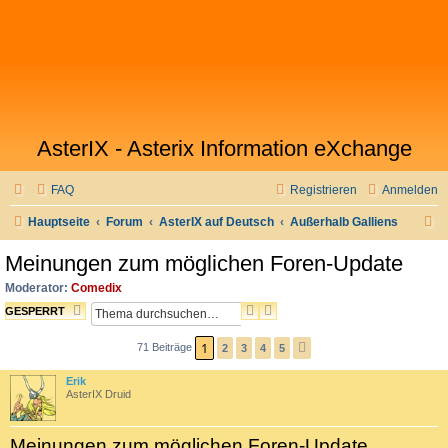
AsterIX - Asterix Information eXchange
FAQ
Registrieren
Anmelden
S
Hauptseite
Forum
AsterIX auf Deutsch
Außerhalb Galliens
u
Meinungen zum möglichen Foren-Update
c
Moderator:
Comedix
h
S
E
GESPERRT
e
U
R
1
C
W
71 Beiträge
2
3
4
5
N
H
E
Ä
Erik
E
I
C
AsterIX Druid
T
H
E
S
R
T
Meinungen zum möglichen Foren-Update