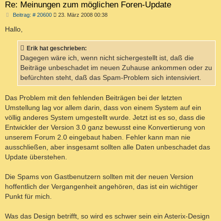
Re: Meinungen zum möglichen Foren-Update
B
Beitrag: # 20600
23. März 2008 00:38
e
i
Hallo,
t
r
a
Erik hat geschrieben:
g
Dagegen wäre ich, wenn nicht sichergestellt ist, daß die
Beiträge unbeschadet im neuen Zuhause ankommen oder zu
befürchten steht, daß das Spam-Problem sich intensiviert.
Das Problem mit den fehlenden Beiträgen bei der letzten
Umstellung lag vor allem darin, dass von einem System auf ein
völlig anderes System umgestellt wurde. Jetzt ist es so, dass die
Entwickler der Version 3.0 ganz bewusst eine Konvertierung von
unserem Forum 2.0 eingebaut haben. Fehler kann man nie
ausschließen, aber insgesamt sollten alle Daten unbeschadet das
Update überstehen.
Die Spams von Gastbenutzern sollten mit der neuen Version
hoffentlich der Vergangenheit angehören, das ist ein wichtiger
Punkt für mich.
Was das Design betrifft, so wird es schwer sein ein Asterix-Design