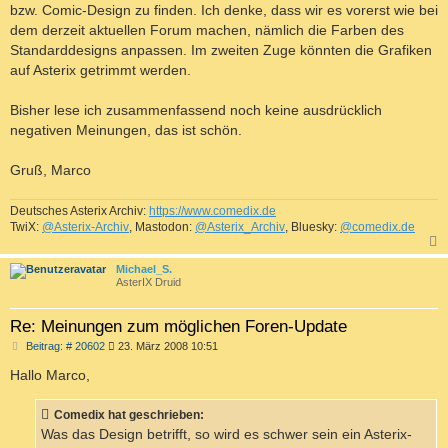
bzw. Comic-Design zu finden. Ich denke, dass wir es vorerst wie bei
dem derzeit aktuellen Forum machen, nämlich die Farben des
Standarddesigns anpassen. Im zweiten Zuge könnten die Grafiken
auf Asterix getrimmt werden.
Bisher lese ich zusammenfassend noch keine ausdrücklich
negativen Meinungen, das ist schön.
Gruß, Marco
Deutsches Asterix Archiv:
https://www.comedix.de
TwiX:
@Asterix-Archiv
, Mastodon:
@Asterix_Archiv
, Bluesky:
@comedix.de
c
Michael_S.
AsterIX Druid
Re: Meinungen zum möglichen Foren-Update
B
Beitrag: # 20602
23. März 2008 10:51
e
i
Hallo Marco,
t
r
a
Comedix hat geschrieben:
g
Was das Design betrifft, so wird es schwer sein ein Asterix-