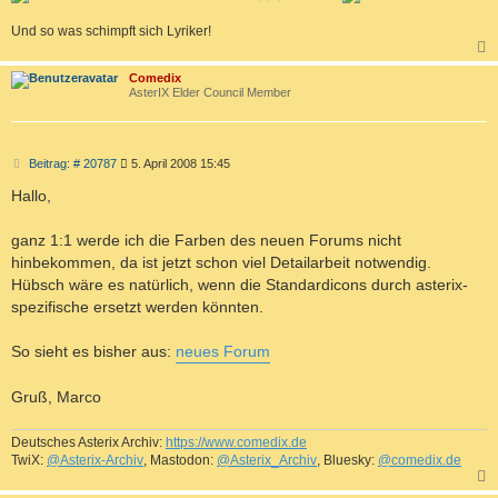
Und so was schimpft sich Lyriker!
c
Comedix
AsterIX Elder Council Member
B
Beitrag: # 20787
5. April 2008 15:45
e
i
Hallo,
t
r
a
ganz 1:1 werde ich die Farben des neuen Forums nicht
g
hinbekommen, da ist jetzt schon viel Detailarbeit notwendig.
Hübsch wäre es natürlich, wenn die Standardicons durch asterix-
spezifische ersetzt werden könnten.
So sieht es bisher aus:
neues Forum
Gruß, Marco
Deutsches Asterix Archiv:
https://www.comedix.de
TwiX:
@Asterix-Archiv
, Mastodon:
@Asterix_Archiv
, Bluesky:
@comedix.de