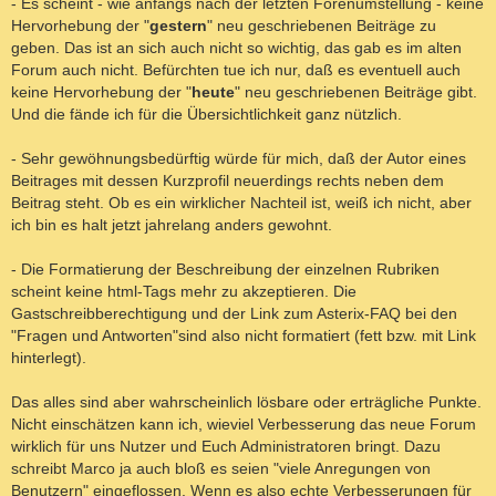
- Es scheint - wie anfangs nach der letzten Forenumstellung - keine
Hervorhebung der "
gestern
" neu geschriebenen Beiträge zu
geben. Das ist an sich auch nicht so wichtig, das gab es im alten
Forum auch nicht. Befürchten tue ich nur, daß es eventuell auch
keine Hervorhebung der "
heute
" neu geschriebenen Beiträge gibt.
Und die fände ich für die Übersichtlichkeit ganz nützlich.
- Sehr gewöhnungsbedürftig würde für mich, daß der Autor eines
Beitrages mit dessen Kurzprofil neuerdings rechts neben dem
Beitrag steht. Ob es ein wirklicher Nachteil ist, weiß ich nicht, aber
ich bin es halt jetzt jahrelang anders gewohnt.
- Die Formatierung der Beschreibung der einzelnen Rubriken
scheint keine html-Tags mehr zu akzeptieren. Die
Gastschreibberechtigung und der Link zum Asterix-FAQ bei den
"Fragen und Antworten"sind also nicht formatiert (fett bzw. mit Link
hinterlegt).
Das alles sind aber wahrscheinlich lösbare oder erträgliche Punkte.
Nicht einschätzen kann ich, wieviel Verbesserung das neue Forum
wirklich für uns Nutzer und Euch Administratoren bringt. Dazu
schreibt Marco ja auch bloß es seien "viele Anregungen von
Benutzern" eingeflossen. Wenn es also echte Verbesserungen für