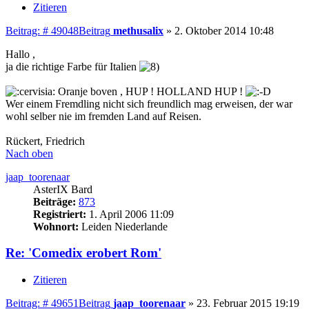
Zitieren
Beitrag: # 49048
Beitrag
methusalix
»
2. Oktober 2014 10:48
Hallo ,
ja die richtige Farbe für Italien
Oranje boven , HUP ! HOLLAND HUP !
Wer einem Fremdling nicht sich freundlich mag erweisen, der war
wohl selber nie im fremden Land auf Reisen.
Rückert, Friedrich
Nach oben
jaap_toorenaar
AsterIX Bard
Beiträge:
873
Registriert:
1. April 2006 11:09
Wohnort:
Leiden Niederlande
Re: 'Comedix erobert Rom'
Zitieren
Beitrag: # 49651
Beitrag
jaap_toorenaar
»
23. Februar 2015 19:19