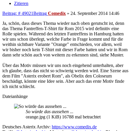
Zitieren
Beitrag: # 49021
Beitrag
Comedix
»
24. September 2014 14:46
Ja, schön, dass dieses Thema wieder nach oben gerutscht ist, denn
das Thema Fantreffen-T-Shirt für Rom 2015 wird definitiv eine
Rolle spielen. Während des letzten Fantreffens in Hamburg hatten
wir uns schon überlegt, welche Farbe in Frage kommt und für die
weithin sichtbare Variante "Orange" entschieden, vor allem, weil
wir bisher noch kein T-Shirt mit dieser Farbe hatten und wir in Rom
dann sehr schön auch von weitem zu erkennen sind, siehe Muster.
Über das Motiv müssen wir uns noch eingehend unterhalten, aber
ich glaube, dass das nicht so schwierig werden wird. Eine Szene aus
dem Film "Asterix erobert Rom", als Obelix den Coloseum
beschädigt, könnte eine Idee sein. Aber auch das erste Motiv finde
ich nicht schlecht.
Dateianhänge
So würde das aussehen ...
orange.jpg (1 KiB) 16788 mal betrachtet
Deutsches Asterix Archiv:
https://www.comedix.de