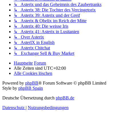
↳ Asterix und das Geheimnis des Zaubertranks
↳ Asterix 38: Die Tochter des Vercingetorix
↳ Asterix 39: Asterix und der Greif
↳ Asterix & Obelix im Reich der Mitte
↳ Asterix 40: Die weisse Iris
↳ Asterix 41: Asterix in Lusitanien
↳ Over Asterix
↳ AsterIX in English
↳ Asterix Chitchat
↳ Exchange Sell & Buy Market
Hauptseite
Forum
Alle Zeiten sind
UTC+02:00
Alle Cookies löschen
Powered by
phpBB
® Forum Software © phpBB Limited
Style by
phpBB Spain
Deutsche Übersetzung durch
phpBB.de
Datenschutz
|
Nutzungsbedingungen