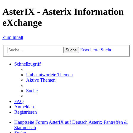
AsterIX - Asterix Information
eXchange
Zum Inhalt
Erweiterte Suche
Suche
Schnellzugriff
Unbeantwortete Themen
Aktive Themen
Suche
FAQ
Anmelden
Registrieren
Hauptseite
Forum
AsterIX auf Deutsch
Asterix-Fantreffen &
Stammtisch
Suche