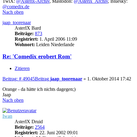
TwiX:
@Asterix-Archiv
, Mastodon:
@Asterix_Archiv
, Bluesky:
@comedix.de
Nach oben
jaap_toorenaar
AsterIX Bard
Beiträge:
873
Registriert:
1. April 2006 11:09
Wohnort:
Leiden Niederlande
Re: 'Comedix erobert Rom'
Zitieren
Beitrag: # 49045
Beitrag
jaap_toorenaar
»
1. Oktober 2014 17:42
Orange - da hätte ich nichts dagegen;)
Jaap
Nach oben
Iwan
AsterIX Druid
Beiträge:
2564
Registriert:
22. Juni 2002 09:01