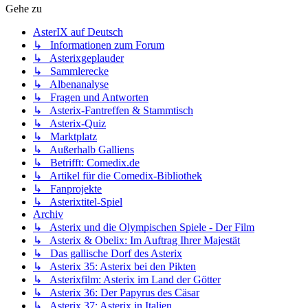
Gehe zu
AsterIX auf Deutsch
↳ Informationen zum Forum
↳ Asterixgeplauder
↳ Sammlerecke
↳ Albenanalyse
↳ Fragen und Antworten
↳ Asterix-Fantreffen & Stammtisch
↳ Asterix-Quiz
↳ Marktplatz
↳ Außerhalb Galliens
↳ Betrifft: Comedix.de
↳ Artikel für die Comedix-Bibliothek
↳ Fanprojekte
↳ Asterixtitel-Spiel
Archiv
↳ Asterix und die Olympischen Spiele - Der Film
↳ Asterix & Obelix: Im Auftrag Ihrer Majestät
↳ Das gallische Dorf des Asterix
↳ Asterix 35: Asterix bei den Pikten
↳ Asterixfilm: Asterix im Land der Götter
↳ Asterix 36: Der Papyrus des Cäsar
↳ Asterix 37: Asterix in Italien