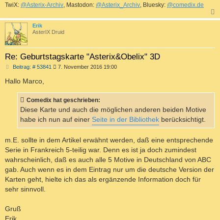
TwiX:
@Asterix-Archiv
, Mastodon:
@Asterix_Archiv
, Bluesky:
@comedix.de
c
Erik
AsterIX Druid
Re: Geburtstagskarte "Asterix&Obelix" 3D
B
Beitrag: # 53841
7. November 2016 19:00
e
i
Hallo Marco,
t
r
a
Comedix hat geschrieben:
g
Diese Karte und auch die möglichen anderen beiden Motive
habe ich nun auf einer
Seite in der Bibliothek
berücksichtigt.
m.E. sollte in dem Artikel erwähnt werden, daß eine entsprechende
Serie in Frankreich 5-teilig war. Denn es ist ja doch zumindest
wahrscheinlich, daß es auch alle 5 Motive in Deutschland von ABC
gab. Auch wenn es in dem Eintrag nur um die deutsche Version der
Karten geht, hielte ich das als ergänzende Information doch für
sehr sinnvoll.
Gruß
Erik