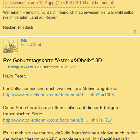
glückwunschkarte 1991.jpg (7.75 KiB) 19100 mal betrachtet
Wer einem Fremdling nicht sich freundlich mag erweisen, der war wohl selber
nie im fremden Land auf Reisen.
Rückert, Friedrich
c
Erik
AsterIX Druid
Re: Geburtstagskarte "Asterix&Obelix" 3D
B
Beitrag: # 44328
29. Dezember 2012 16:06
e
i
Hallo Peter,
t
r
a
bei Collectionnix sind noch zwei weitere Motive abgebildet:
g
http://www.collectionnix.com/document/d ... php?s=1605
Diese Serie beruht ganz offensichtlich auf dieser 5-teiligen
französischen Serie:
http://www.collectionnix.com/document/d ... .php?s=714
Es ist mithin zu vermuten, daß die französischen Motive auch in der
deutschen Version von ABC erschienen sind. Mit Gewißheit läßt