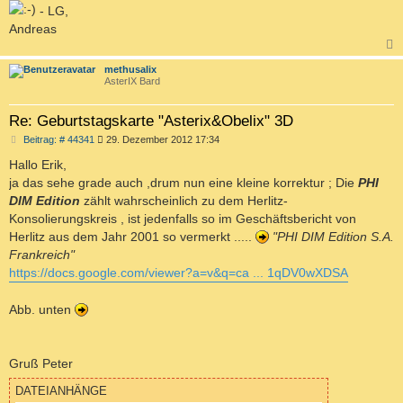
- LG,
Andreas
c
methusalix
AsterIX Bard
Re: Geburtstagskarte "Asterix&Obelix" 3D
B
Beitrag: # 44341
29. Dezember 2012 17:34
e
i
Hallo Erik,
t
ja das sehe grade auch ,drum nun eine kleine korrektur ; Die
PHI
r
a
DIM Edition
zählt wahrscheinlich zu dem Herlitz-
g
Konsolierungskreis , ist jedenfalls so im Geschäftsbericht von
Herlitz aus dem Jahr 2001 so vermerkt .....
"PHI DIM Edition S.A.
Frankreich"
https://docs.google.com/viewer?a=v&q=ca ... 1qDV0wXDSA
Abb. unten
Gruß Peter
DATEIANHÄNGE