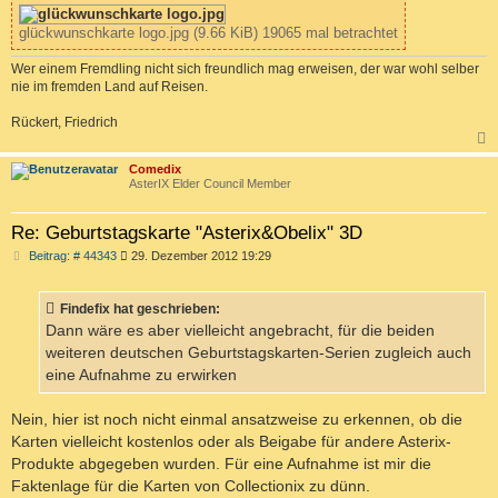
glückwunschkarte logo.jpg (9.66 KiB) 19065 mal betrachtet
Wer einem Fremdling nicht sich freundlich mag erweisen, der war wohl selber
nie im fremden Land auf Reisen.
Rückert, Friedrich
c
Comedix
AsterIX Elder Council Member
Re: Geburtstagskarte "Asterix&Obelix" 3D
B
Beitrag: # 44343
29. Dezember 2012 19:29
e
i
t
Findefix hat geschrieben:
r
a
Dann wäre es aber vielleicht angebracht, für die beiden
g
weiteren deutschen Geburtstagskarten-Serien zugleich auch
eine Aufnahme zu erwirken
Nein, hier ist noch nicht einmal ansatzweise zu erkennen, ob die
Karten vielleicht kostenlos oder als Beigabe für andere Asterix-
Produkte abgegeben wurden. Für eine Aufnahme ist mir die
Faktenlage für die Karten von Collectionix zu dünn.