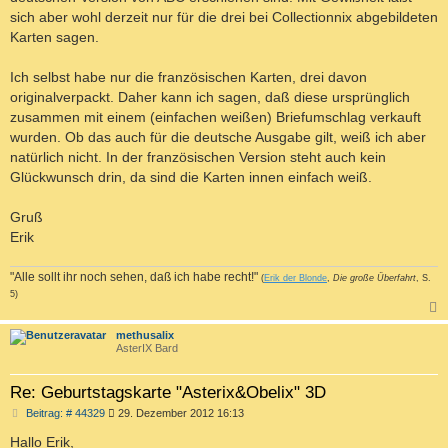
sich aber wohl derzeit nur für die drei bei Collectionnix abgebildeten
Karten sagen.
Ich selbst habe nur die französischen Karten, drei davon
originalverpackt. Daher kann ich sagen, daß diese ursprünglich
zusammen mit einem (einfachen weißen) Briefumschlag verkauft
wurden. Ob das auch für die deutsche Ausgabe gilt, weiß ich aber
natürlich nicht. In der französischen Version steht auch kein
Glückwunsch drin, da sind die Karten innen einfach weiß.
Gruß
Erik
"Alle sollt ihr noch sehen, daß ich habe recht!"
(
Erik der Blonde
,
Die große Überfahrt
, S.
5)
c
methusalix
AsterIX Bard
Re: Geburtstagskarte "Asterix&Obelix" 3D
B
Beitrag: # 44329
29. Dezember 2012 16:13
e
i
Hallo Erik,