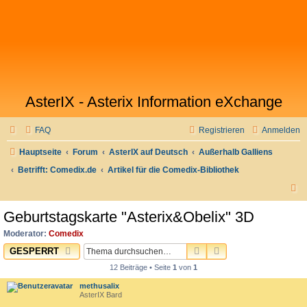
AsterIX - Asterix Information eXchange
FAQ
Registrieren
Anmelden
Hauptseite
Forum
AsterIX auf Deutsch
Außerhalb Galliens
Betrifft: Comedix.de
Artikel für die Comedix-Bibliothek
S
u
Geburtstagskarte "Asterix&Obelix" 3D
c
Moderator:
Comedix
h
SUCHE
ERWEITERTE SUC
GESPERRT
e
12 Beiträge • Seite
1
von
1
methusalix
AsterIX Bard