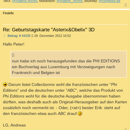
TwiX:
@Asterix-Archiv
, Mastodon:
@Asterix_Archiv
, Bluesky:
@comedix.de
c
Findefix
Re: Geburtstagskarte "Asterix&Obelix" 3D
B
Beitrag: # 44335
29. Dezember 2012 16:52
e
i
Hallo Peter!
t
r
a
g
nun habe ich noch herausgefunden das die PHI EDITIONS
ein Buchverlag aus Luxemburg mit Verzweigungen nach
Frankreich und Belgien ist
Darum listet Collectionnix wohl die französischen unter "
Phi
Editions
" und die deutschen unter "
ABC
", welche das Produkt von
Phi Editions
wohl für die deutsche Ausgabe übernommen haben
dürften, was deshalb auch als Original-Herausgeber auf den Karten
zusätzlich noch vermerkt ist. - Oder, (<at>) bester Erik: steht auf
den französischen etwa auch
ABC
drauf
LG, Andreas