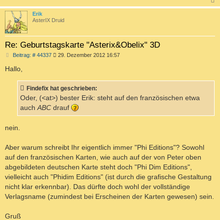
c
Erik
AsterIX Druid
Re: Geburtstagskarte "Asterix&Obelix" 3D
B
Beitrag: # 44337
29. Dezember 2012 16:57
e
i
Hallo,
t
r
a
Findefix hat geschrieben:
g
Oder, (<at>) bester Erik: steht auf den französischen etwa
auch
ABC
drauf
nein.
Aber warum schreibt Ihr eigentlich immer "Phi Editions"? Sowohl
auf den französischen Karten, wie auch auf der von Peter oben
abgebildeten deutschen Karte steht doch "Phi Dim Editions",
vielleicht auch "Phidim Editions" (ist durch die grafische Gestaltung
nicht klar erkennbar). Das dürfte doch wohl der vollständige
Verlagsname (zumindest bei Erscheinen der Karten gewesen) sein.
Gruß