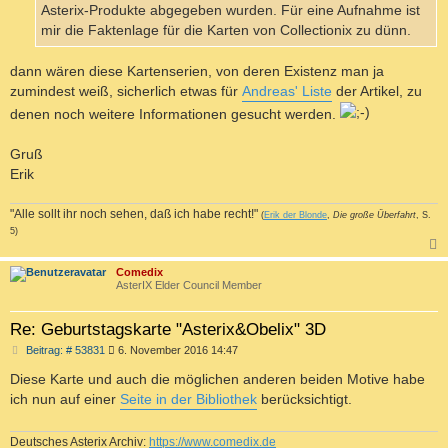
Asterix-Produkte abgegeben wurden. Für eine Aufnahme ist
mir die Faktenlage für die Karten von Collectionix zu dünn.
dann wären diese Kartenserien, von deren Existenz man ja
zumindest weiß, sicherlich etwas für
Andreas' Liste
der Artikel, zu
denen noch weitere Informationen gesucht werden.
Gruß
Erik
"Alle sollt ihr noch sehen, daß ich habe recht!"
(
Erik der Blonde
,
Die große Überfahrt
, S.
5)
c
Comedix
AsterIX Elder Council Member
Re: Geburtstagskarte "Asterix&Obelix" 3D
B
Beitrag: # 53831
6. November 2016 14:47
e
i
Diese Karte und auch die möglichen anderen beiden Motive habe
t
ich nun auf einer
Seite in der Bibliothek
berücksichtigt.
r
a
g
Deutsches Asterix Archiv:
https://www.comedix.de