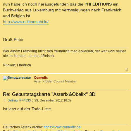
t
nun habe ich noch herausgefunden das die
PHI EDITIONS
ein
r
a
Buchverlag aus Luxemburg mit Verzweigungen nach Frankreich
g
und Belgien ist
http://www.editionsphi.lu/
Gruß Peter
Wer einem Fremdling nicht sich freundlich mag erweisen, der war wohl selber
nie im fremden Land auf Reisen.
Rückert, Friedrich
c
Comedix
AsterIX Elder Council Member
Re: Geburtstagskarte "Asterix&Obelix" 3D
B
Beitrag: # 44333
29. Dezember 2012 16:32
e
i
Ist jetzt auf der Todo-Liste.
t
r
a
g
Deutsches Asterix Archiv:
https://www.comedix.de