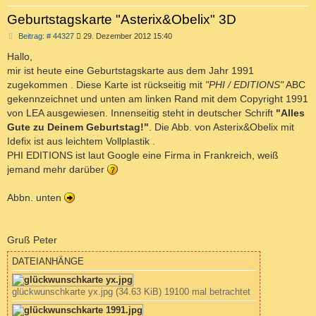
Geburtstagskarte "Asterix&Obelix" 3D
B
Beitrag: # 44327
29. Dezember 2012 15:40
e
i
Hallo,
t
mir ist heute eine Geburtstagskarte aus dem Jahr 1991
r
a
zugekommen . Diese Karte ist rückseitig mit
"PHI / EDITIONS"
ABC
g
gekennzeichnet und unten am linken Rand mit dem Copyright 1991
von LEA ausgewiesen. Innenseitig steht in deutscher Schrift
"Alles
Gute zu Deinem Geburtstag!"
. Die Abb. von Asterix&Obelix mit
Idefix ist aus leichtem Vollplastik .
PHI EDITIONS ist laut Google eine Firma in Frankreich, weiß
jemand mehr darüber
Abbn. unten
Gruß Peter
DATEIANHÄNGE
glückwunschkarte yx.jpg (34.63 KiB) 19100 mal betrachtet