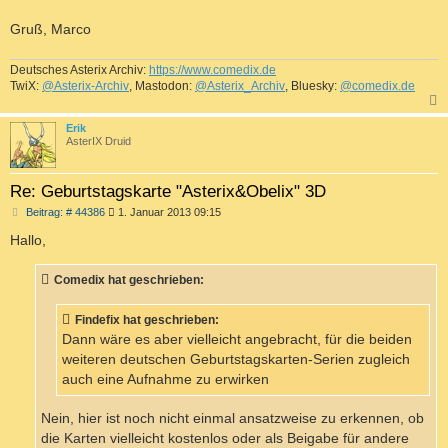
Gruß, Marco
Deutsches Asterix Archiv:
https://www.comedix.de
TwiX:
@Asterix-Archiv
, Mastodon:
@Asterix_Archiv
, Bluesky:
@comedix.de
c
Erik
AsterIX Druid
Re: Geburtstagskarte "Asterix&Obelix" 3D
B
Beitrag: # 44386
1. Januar 2013 09:15
e
i
Hallo,
t
r
a
Comedix hat geschrieben:
g
Findefix hat geschrieben:
Dann wäre es aber vielleicht angebracht, für die beiden
weiteren deutschen Geburtstagskarten-Serien zugleich
auch eine Aufnahme zu erwirken
Nein, hier ist noch nicht einmal ansatzweise zu erkennen, ob
die Karten vielleicht kostenlos oder als Beigabe für andere