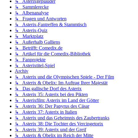
↳ Asterixgeplauder
↳ Sammlerecke
↳ Albenanalyse
↳ Fragen und Antworten
↳ Asterix-Fantreffen & Stammtisch
↳ Asterix-Quiz
↳ Marktplatz
↳ Außerhalb Galliens
↳ Betrifft: Comedix.de
↳ Artikel für die Comedix-Bibliothek
↳ Fanprojekte
↳ Asterixtitel-Spiel
Archiv
↳ Asterix und die Olympischen Spiele - Der Film
↳ Asterix & Obelix: Im Auftrag Ihrer Majestät
↳ Das gallische Dorf des Asterix
↳ Asterix 35: Asterix bei den Pikten
↳ Asterixfilm: Asterix im Land der Götter
↳ Asterix 36: Der Papyrus des Cäsar
↳ Asterix 37: Asterix in Italien
↳ Asterix und das Geheimnis des Zaubertranks
↳ Asterix 38: Die Tochter des Vercingetorix
↳ Asterix 39: Asterix und der Greif
↳ Asterix & Obelix im Reich der Mitte