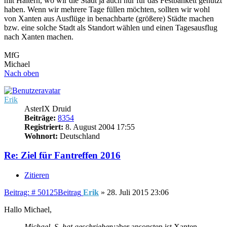
mit Haltern, wo wir die Stadt ja auch nur für das Festbankett genutzt
haben. Wenn wir mehrere Tage füllen möchten, sollten wir wohl
von Xanten aus Ausflüge in benachbarte (größere) Städte machen
bzw. eine solche Stadt als Standort wählen und einen Tagesausflug
nach Xanten machen.
MfG
Michael
Nach oben
Erik
AsterIX Druid
Beiträge:
8354
Registriert:
8. August 2004 17:55
Wohnort:
Deutschland
Re: Ziel für Fantreffen 2016
Zitieren
Beitrag: # 50125
Beitrag
Erik
»
28. Juli 2015 23:06
Hallo Michael,
Michael_S. hat geschrieben:
aber ansonsten ist Xanten