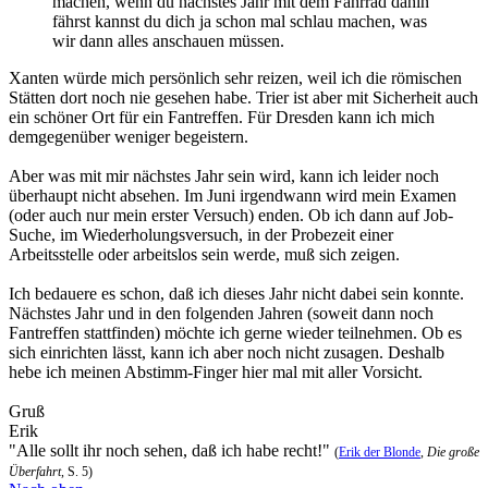
machen, wenn du nächstes Jahr mit dem Fahrrad dahin
fährst kannst du dich ja schon mal schlau machen, was
wir dann alles anschauen müssen.
Xanten würde mich persönlich sehr reizen, weil ich die römischen
Stätten dort noch nie gesehen habe. Trier ist aber mit Sicherheit auch
ein schöner Ort für ein Fantreffen. Für Dresden kann ich mich
demgegenüber weniger begeistern.
Aber was mit mir nächstes Jahr sein wird, kann ich leider noch
überhaupt nicht absehen. Im Juni irgendwann wird mein Examen
(oder auch nur mein erster Versuch) enden. Ob ich dann auf Job-
Suche, im Wiederholungsversuch, in der Probezeit einer
Arbeitsstelle oder arbeitslos sein werde, muß sich zeigen.
Ich bedauere es schon, daß ich dieses Jahr nicht dabei sein konnte.
Nächstes Jahr und in den folgenden Jahren (soweit dann noch
Fantreffen stattfinden) möchte ich gerne wieder teilnehmen. Ob es
sich einrichten lässt, kann ich aber noch nicht zusagen. Deshalb
hebe ich meinen Abstimm-Finger hier mal mit aller Vorsicht.
Gruß
Erik
"Alle sollt ihr noch sehen, daß ich habe recht!"
(
Erik der Blonde
,
Die große
Überfahrt
, S. 5)