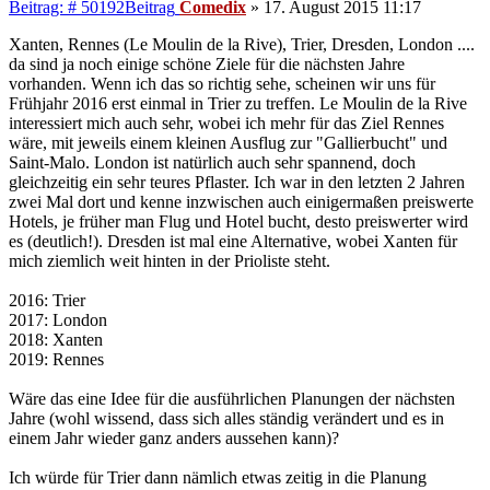
Beitrag: # 50192
Beitrag
Comedix
»
17. August 2015 11:17
Xanten, Rennes (Le Moulin de la Rive), Trier, Dresden, London ....
da sind ja noch einige schöne Ziele für die nächsten Jahre
vorhanden. Wenn ich das so richtig sehe, scheinen wir uns für
Frühjahr 2016 erst einmal in Trier zu treffen. Le Moulin de la Rive
interessiert mich auch sehr, wobei ich mehr für das Ziel Rennes
wäre, mit jeweils einem kleinen Ausflug zur "Gallierbucht" und
Saint-Malo. London ist natürlich auch sehr spannend, doch
gleichzeitig ein sehr teures Pflaster. Ich war in den letzten 2 Jahren
zwei Mal dort und kenne inzwischen auch einigermaßen preiswerte
Hotels, je früher man Flug und Hotel bucht, desto preiswerter wird
es (deutlich!). Dresden ist mal eine Alternative, wobei Xanten für
mich ziemlich weit hinten in der Prioliste steht.
2016: Trier
2017: London
2018: Xanten
2019: Rennes
Wäre das eine Idee für die ausführlichen Planungen der nächsten
Jahre (wohl wissend, dass sich alles ständig verändert und es in
einem Jahr wieder ganz anders aussehen kann)?
Ich würde für Trier dann nämlich etwas zeitig in die Planung