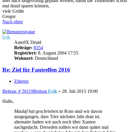
aber auch längerfristig geplant werden, damit die Teilnehmer schon
mal drauf sparen können,
viele Grüße
Gregor
Nach oben
Erik
AsterIX Druid
Beiträge:
8354
Registriert:
8. August 2004 17:55
Wohnort:
Deutschland
Re: Ziel für Fantreffen 2016
Zitieren
Beitrag: # 50119
Beitrag
Erik
»
28. Juli 2015 19:00
Hallo,
Maulaf hat geschrieben:
in Rom sind wir davon
ausgegangen, dass Trier nächstes Jahr dran ist,
alternativ hatten wir auch noch über Xanten
nachgedacht. Dreseden sollten wir dann später mal