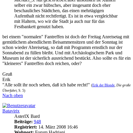
selber ein zwar hübsches, aber insgesamt doch eher
beschauliches Städtchen, das einen mehrtägigen
Aufenthalt nicht rechtfertigt. Es ist in etwa vergleichbar
mit Haltern, wo wir die Stadt ja auch nur für das
Festbankett genutzt haben.
bei einem "normalen" Fantreffen ist doch der Freitag Anreisetag mit
gemütlichem abendlichem Beisammensitzen und der Sonntag ist
schon wieder Abreisetag, so daß mit Programm ernstlich nur der
Sonnabend zu füllen bleibt. Und mit Archäologischem Park und
Museum ist der sicherlich ausreichend bestückt. Also sollte es für ein
"kleineres" Fantreffen doch reichen, oder?
Gruß
Erik
"Alle sollt ihr noch sehen, daß ich habe recht!"
(
Erik der Blonde
,
Die große
Überfahrt
, S. 5)
Nach oben
Batavirix
AsterIX Bard
Beiträge:
948
Registriert:
14. März 2008 16:46
Wohnort:
Forum Hadriani