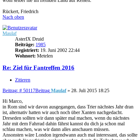
wohl selber nie im fremden Land auf Reisen.
Rückert, Friedrich
Nach oben
Maulaf
AsterIX Druid
Beiträge:
1985
Registriert:
19. Juni 2002 22:44
Wohnort:
Metelen
Re: Ziel für Fantreffen 2016
Zitieren
Beitrag: # 50117
Beitrag
Maulaf
»
28. Juli 2015 18:25
Hi Marco,
in Rom sind wir davon ausgegangen, dass Trier nächstes Jahr dran
ist, alternativ hatten wir auch noch über Xanten nachgedacht.
Dreseden sollten wir dann später mal machen, wenn du nächstes
Jahr mit dem Fahrrad dahin fährst kannst du dich ja schon mal
schlau machen, was wir dann alles anschauen müssen.
Ansonsten wäre London irgendwann auch mal interessant, das sollte