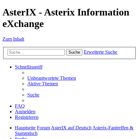
AsterIX - Asterix Information
eXchange
Zum Inhalt
Erweiterte Suche
Suche
Schnellzugriff
Unbeantwortete Themen
Aktive Themen
Suche
FAQ
Anmelden
Registrieren
Hauptseite
Forum
AsterIX auf Deutsch
Asterix-Fantreffen &
Stammtisch
Suche