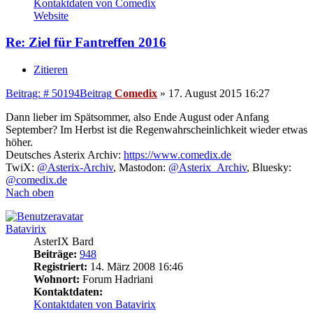
Kontaktdaten von Comedix
Website
Re: Ziel für Fantreffen 2016
Zitieren
Beitrag: # 50194
Beitrag
Comedix
»
17. August 2015 16:27
Dann lieber im Spätsommer, also Ende August oder Anfang
September? Im Herbst ist die Regenwahrscheinlichkeit wieder etwas
höher.
Deutsches Asterix Archiv:
https://www.comedix.de
TwiX:
@Asterix-Archiv
, Mastodon:
@Asterix_Archiv
, Bluesky:
@comedix.de
Nach oben
Batavirix
AsterIX Bard
Beiträge:
948
Registriert:
14. März 2008 16:46
Wohnort:
Forum Hadriani
Kontaktdaten:
Kontaktdaten von Batavirix