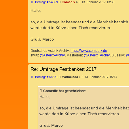
B
Beitrag: # 54869
Comedix
»
13. Februar 2017 13:33
e
i
Hallo,
t
r
a
so, die Umfrage ist beendet und die Mehrheit hat sic
g
werde dort in Kürze einen Tisch reservieren.
Gruß, Marco
Deutsches Asterix Archiv:
https://www.comedix.de
TwiX:
@Asterix-Archiv
, Mastodon:
@Asterix_Archiv
, Bluesky:
@
Re: Umfrage Festbankett 2017
B
Beitrag: # 54871
Marmelada
»
13. Februar 2017 15:14
e
i
t
Comedix hat geschrieben:
r
a
Hallo,
g
so, die Umfrage ist beendet und die Mehrheit ha
werde dort in Kürze einen Tisch reservieren.
Gruß, Marco