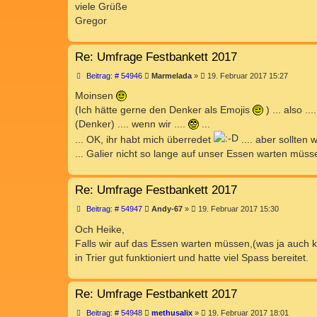
a
viele Grüße
g
Gregor
Re: Umfrage Festbankett 2017
B
Beitrag: # 54946
Marmelada
»
19. Februar 2017 15:27
e
i
Moinsen
t
(Ich hätte gerne den Denker als Emojis
) ... also .
r
a
(Denker) .... wenn wir ....
...
g
... OK, ihr habt mich überredet
.... aber sollten
... Galier nicht so lange auf unser Essen warten müs
Re: Umfrage Festbankett 2017
B
Beitrag: # 54947
Andy-67
»
19. Februar 2017 15:30
e
i
Och Heike,
t
Falls wir auf das Essen warten müssen,(was ja auch k
r
a
in Trier gut funktioniert und hatte viel Spass bereitet.
g
Re: Umfrage Festbankett 2017
B
Beitrag: # 54948
methusalix
»
19. Februar 2017 18:01