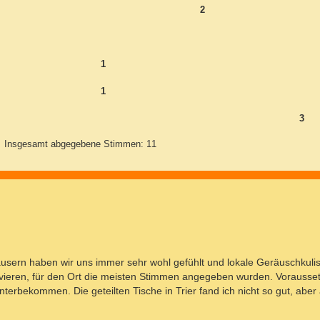
2
1
1
3
Insgesamt abgegebene Stimmen:
11
häusern haben wir uns immer sehr wohl gefühlt und lokale Geräuschkul
ervieren, für den Ort die meisten Stimmen angegeben wurden. Vorausset
nterbekommen. Die geteilten Tische in Trier fand ich nicht so gut, aber