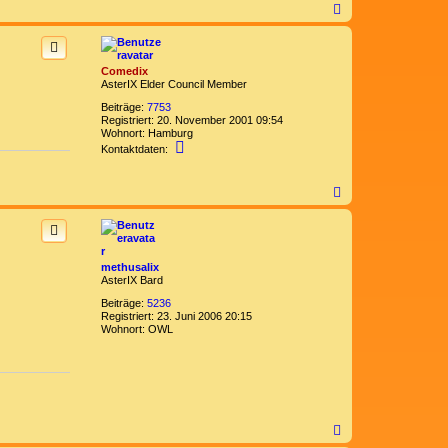
t
N
a
a
v
c
i
h
r
o
Comedix
i
b
AsterIX Elder Council Member
x
e
n
Beiträge:
7753
Registriert:
20. November 2001 09:54
Wohnort:
Hamburg
K
Kontaktdaten:
o
n
t
N
a
a
k
c
t
h
d
o
a
b
t
methusalix
e
e
AsterIX Bard
n
n
v
Beiträge:
5236
o
Registriert:
23. Juni 2006 20:15
n
Wohnort:
OWL
C
o
m
e
d
i
x
N
a