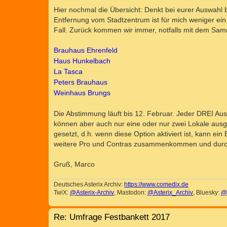
Hier nochmal die Übersicht: Denkt bei eurer Auswahl 
Entfernung vom Stadtzentrum ist für mich weniger ein K
Fall. Zurück kommen wir immer, notfalls mit dem Sam
Brauhaus Ehrenfeld
Haus Hunkelbach
La Tasca
Peters Brauhaus
Weinhaus Brungs
Die Abstimmung läuft bis 12. Februar. Jeder DREI Ausw
können aber auch nur eine oder nur zwei Lokale ausg
gesetzt, d.h. wenn diese Option aktiviert ist, kann ei
weitere Pro und Contras zusammenkommen und durcha
Gruß, Marco
Deutsches Asterix Archiv:
https://www.comedix.de
TwiX:
@Asterix-Archiv
, Mastodon:
@Asterix_Archiv
, Bluesky:
@
Re: Umfrage Festbankett 2017