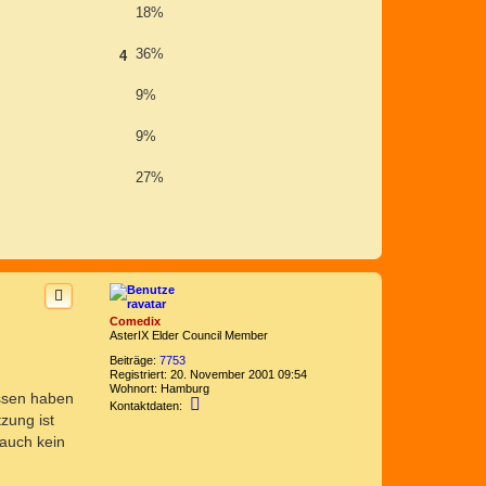
18%
36%
4
9%
9%
27%
Comedix
AsterIX Elder Council Member
Beiträge:
7753
Registriert:
20. November 2001 09:54
Wohnort:
Hamburg
issen haben
K
Kontaktdaten:
o
zung ist
n
 auch kein
t
a
k