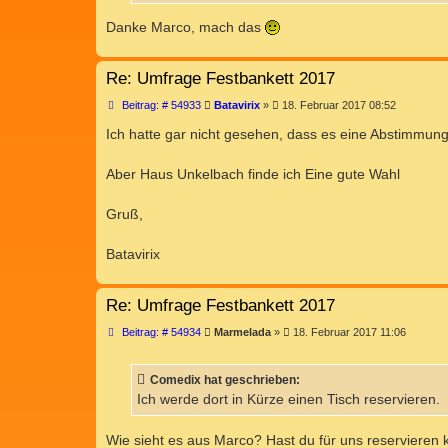
Danke Marco, mach das
Re: Umfrage Festbankett 2017
B
Beitrag: # 54933
Batavirix
»
18. Februar 2017 08:52
e
i
Ich hatte gar nicht gesehen, dass es eine Abstimmun
t
r
a
Aber Haus Unkelbach finde ich Eine gute Wahl
g
Gruß,
Batavirix
Re: Umfrage Festbankett 2017
B
Beitrag: # 54934
Marmelada
»
18. Februar 2017 11:06
e
i
t
Comedix hat geschrieben:
r
a
Ich werde dort in Kürze einen Tisch reservieren.
g
Wie sieht es aus Marco? Hast du für uns reservieren