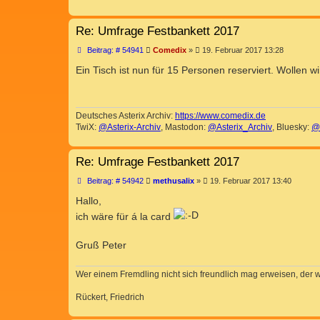
Re: Umfrage Festbankett 2017
B
Beitrag: # 54941
Comedix
»
19. Februar 2017 13:28
e
i
Ein Tisch ist nun für 15 Personen reserviert. Wollen 
t
r
a
g
Deutsches Asterix Archiv:
https://www.comedix.de
TwiX:
@Asterix-Archiv
, Mastodon:
@Asterix_Archiv
, Bluesky:
@
Re: Umfrage Festbankett 2017
B
Beitrag: # 54942
methusalix
»
19. Februar 2017 13:40
e
i
Hallo,
t
ich wäre für á la card
r
a
g
Gruß Peter
Wer einem Fremdling nicht sich freundlich mag erweisen, der 
Rückert, Friedrich