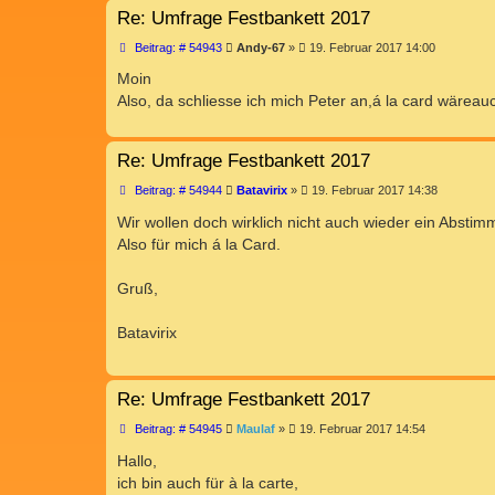
Re: Umfrage Festbankett 2017
B
Beitrag: # 54943
Andy-67
»
19. Februar 2017 14:00
e
i
Moin
t
Also, da schliesse ich mich Peter an,á la card wärea
r
a
g
Re: Umfrage Festbankett 2017
B
Beitrag: # 54944
Batavirix
»
19. Februar 2017 14:38
e
i
Wir wollen doch wirklich nicht auch wieder ein Absti
t
Also für mich á la Card.
r
a
g
Gruß,
Batavirix
Re: Umfrage Festbankett 2017
B
Beitrag: # 54945
Maulaf
»
19. Februar 2017 14:54
e
i
Hallo,
t
ich bin auch für à la carte,
r