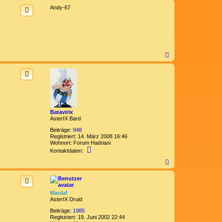
c
Andy-67
h
o
b
e
n
N
a
c
h
o
b
e
n
Batavirix
AsterIX Bard
Beiträge:
948
Registriert:
14. März 2008 16:46
Wohnort:
Forum Hadriani
K
Kontaktdaten:
o
n
N
t
a
a
c
k
h
t
o
Maulaf
d
b
AsterIX Druid
a
e
t
n
Beiträge:
1985
e
Registriert:
19. Juni 2002 22:44
n