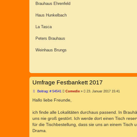
Brauhaus Ehrenfeld
Haus Hunkelbach
La Tasca
Peters Brauhaus
Weinhaus Brungs
Umfrage Festbankett 2017
B
Beitrag: # 54541
Comedix
»
23. Januar 2017 15:41
e
i
Hallo liebe Freunde,
t
r
a
ich finde alle Lokalitäten durchaus passend. In Brau
g
uns nie groß gestört. Ich werde dort einen Tisch res
für die Tischbestellung, dass sie uns an einem Tisch u
Drama.