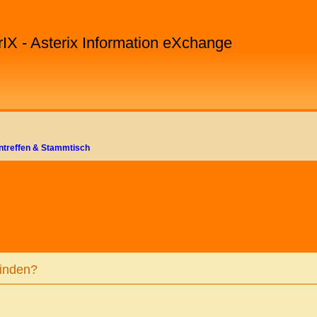
rIX - Asterix Information eXchange
ntreffen & Stammtisch
E
RWEITERTE SUCHE
finden?