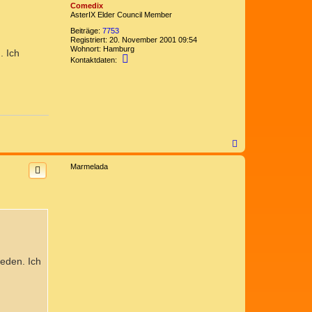
o
Comedix
b
AsterIX Elder Council Member
e
n
Beiträge:
7753
Registriert:
20. November 2001 09:54
Wohnort:
Hamburg
. Ich
K
Kontaktdaten:
o
n
t
a
k
t
d
a
t
N
e
a
n
c
v
Marmelada
h
o
o
n
b
C
e
o
m
n
e
d
i
x
ieden. Ich