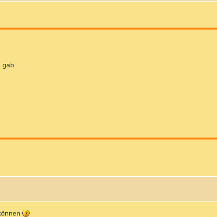
g gab.
 können