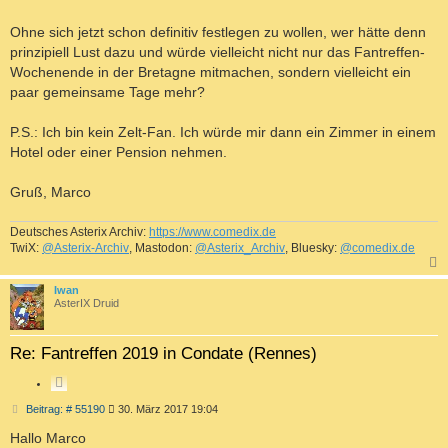
Ohne sich jetzt schon definitiv festlegen zu wollen, wer hätte denn
prinzipiell Lust dazu und würde vielleicht nicht nur das Fantreffen-
Wochenende in der Bretagne mitmachen, sondern vielleicht ein
paar gemeinsame Tage mehr?
P.S.: Ich bin kein Zelt-Fan. Ich würde mir dann ein Zimmer in einem
Hotel oder einer Pension nehmen.
Gruß, Marco
Deutsches Asterix Archiv:
https://www.comedix.de
TwiX:
@Asterix-Archiv
, Mastodon:
@Asterix_Archiv
, Bluesky:
@comedix.de
c
Iwan
AsterIX Druid
Re: Fantreffen 2019 in Condate (Rennes)
Z
I
B
Beitrag: # 55190
30. März 2017 19:04
T
e
i
Hallo Marco
I
t