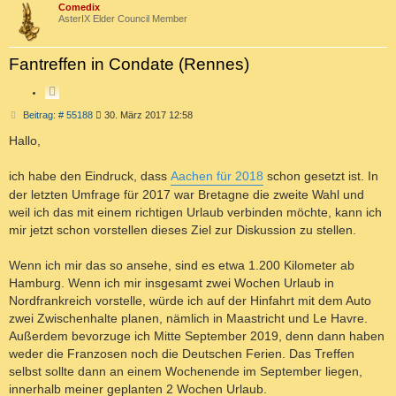
E
Comedix
C
T
AsterIX Elder Council Member
H
E
S
R
T
Fantreffen in Condate (Rennes)
T
E
E
Z
S
I
U
B
Beitrag: # 55188
30. März 2017 12:58
T
e
C
i
Hallo,
I
H
t
E
E
r
R
a
ich habe den Eindruck, dass
Aachen für 2018
schon gesetzt ist. In
g
E
der letzten Umfrage für 2017 war Bretagne die zweite Wahl und
N
weil ich das mit einem richtigen Urlaub verbinden möchte, kann ich
mir jetzt schon vorstellen dieses Ziel zur Diskussion zu stellen.
Wenn ich mir das so ansehe, sind es etwa 1.200 Kilometer ab
Hamburg. Wenn ich mir insgesamt zwei Wochen Urlaub in
Nordfrankreich vorstelle, würde ich auf der Hinfahrt mit dem Auto
zwei Zwischenhalte planen, nämlich in Maastricht und Le Havre.
Außerdem bevorzuge ich Mitte September 2019, denn dann haben
weder die Franzosen noch die Deutschen Ferien. Das Treffen
selbst sollte dann an einem Wochenende im September liegen,
innerhalb meiner geplanten 2 Wochen Urlaub.