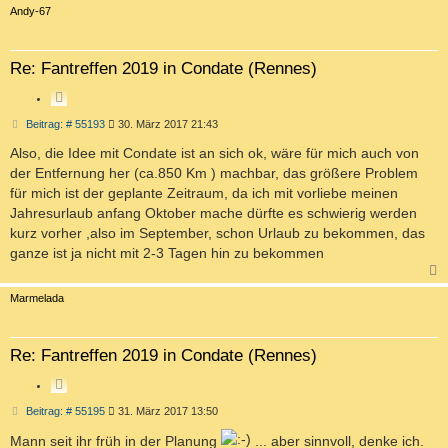
c
Andy-67
Re: Fantreffen 2019 in Condate (Rennes)
Z
I
B
Beitrag: # 55193
30. März 2017 21:43
T
e
i
Also, die Idee mit Condate ist an sich ok, wäre für mich auch von
I
t
E
der Entfernung her (ca.850 Km ) machbar, das größere Problem
r
R
a
für mich ist der geplante Zeitraum, da ich mit vorliebe meinen
g
E
Jahresurlaub anfang Oktober mache dürfte es schwierig werden
N
kurz vorher ,also im September, schon Urlaub zu bekommen, das
ganze ist ja nicht mit 2-3 Tagen hin zu bekommen
c
Marmelada
Re: Fantreffen 2019 in Condate (Rennes)
Z
I
B
Beitrag: # 55195
31. März 2017 13:50
T
e
i
I
Mann seit ihr früh in der Planung
... aber sinnvoll, denke ich.