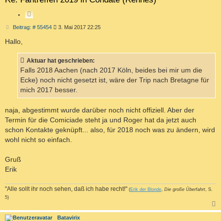
Z
I
B
Beitrag: # 55454
3. Mai 2017 22:25
T
e
i
Hallo,
I
t
E
r
R
a
Aktuar hat geschrieben:
g
E
Falls 2018 Aachen (nach 2017 Köln, beides bei mir um die
N
Ecke) noch nicht gesetzt ist, wäre der Trip nach Bretagne für
mich 2017 besser.
naja, abgestimmt wurde darüber noch nicht offiziell. Aber der
Termin für die Comiciade steht ja und Roger hat da jetzt auch
schon Kontakte geknüpft... also, für 2018 noch was zu ändern, wird
wohl nicht so einfach.
Gruß
Erik
"Alle sollt ihr noch sehen, daß ich habe recht!"
(
Erik der Blonde
,
Die große Überfahrt
, S.
5)
c
Batavirix