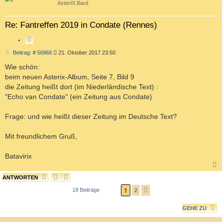
AsterIX Bard
Re: Fantreffen 2019 in Condate (Rennes)
Z
I
B
Beitrag: # 56966
21. Oktober 2017 23:50
T
e
i
Wie schön:
I
t
E
beim neuen Asterix-Album, Seite 7, Bild 9
r
R
a
die Zeitung heißt dort (im Niederländische Text) :
g
E
"Echo van Condate" (ein Zeitung aus Condate)
N
Frage: und wie heißt dieser Zeitung im Deutsche Text?
Mit freundlichem Gruß,
Batavirix
ANTWORTEN
c
1
18 Beiträge
2
N
Ä
GEHE ZU
C
H