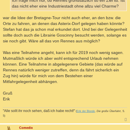
Ich frage mich nur, ob Rennes grundsätzlich so ein Ziel ist. Ist
N
das nicht eher eine Industriestadt ohne allzu viel Charme?
war die Idee der Bretagne-Tour nicht auch eher, an den bzw. die
Orte zu fahren, an denen das Asterix-Dorf gelegen haben könnte?
Stefan hat das ja schon mal erkundet dort. Und bei der Gelegenheit
sollte doch auch die Librairie Goscinny besucht werden, solange es
sie noch gibt. Wäre all das von Rennes aus möglich?
Was eine Teilnahme angeht, kann ich für 2019 noch wenig sagen.
Mutmaßlich würde ich aber wohl entsprechend Urlaub nehmen
können. Eine Teilnahme in abgelegenere Gebiete (das würde auf
Rennes natürlich weniger zutreffen, denn da fährt sicherlich ein
Zug hin) würde für mich von dem Bestehen einer
Mitfahrgelegenheit abhängen.
Gruß
Erik
"Alle sollt ihr noch sehen, daß ich habe recht!"
(
Erik der Blonde
,
Die große Überfahrt
, S.
5)
c
Comedix