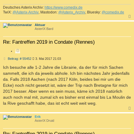
Deutsches Asterix Archiv:
https://www.comedix.de
TwiX:
@Asterix-Archiv
, Mastodon:
@Asterix_Archiv
, Bluesky:
@comedix.de
c
Aktuar
AsterIX Bard
Re: Fantreffen 2019 in Condate (Rennes)
Z
I
B
Beitrag: # 55452
3. Mai 2017 21:03
T
e
i
Ich besuche alle 1-2 Jahre die Librairie, da der für mich Sachen
I
t
E
sammelt, die ich da jeweils abhole. Ich bin nächstes Jahr jedenfalls
r
R
a
da. Falls 2018 Aachen (nach 2017 Köln, beides bei mir um die
g
E
Ecke) noch nicht gesetzt ist, wäre der Trip nach Bretagne für mich
N
2017 besser. Aber wenn es sein muss, käme ich 2018 natürlich
auch noch mal mit, zumal ich es bisher erst einmal bis La Moulin de
la Rive geschafft habe, das ist echt weit weit weg.
c
Erik
AsterIX Druid
Re: Fantreffen 2019 in Condate (Rennes)