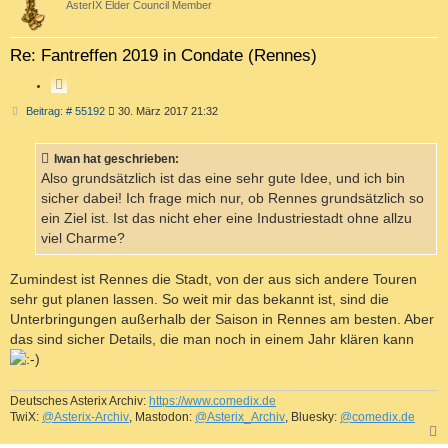
AsterIX Elder Council Member
Re: Fantreffen 2019 in Condate (Rennes)
Z
I
B
Beitrag: # 55192
30. März 2017 21:32
T
e
i
I
t
E
Iwan hat geschrieben:
r
R
a
Also grundsätzlich ist das eine sehr gute Idee, und ich bin
g
E
sicher dabei! Ich frage mich nur, ob Rennes grundsätzlich so
N
ein Ziel ist. Ist das nicht eher eine Industriestadt ohne allzu
viel Charme?
Zumindest ist Rennes die Stadt, von der aus sich andere Touren
sehr gut planen lassen. So weit mir das bekannt ist, sind die
Unterbringungen außerhalb der Saison in Rennes am besten. Aber
das sind sicher Details, die man noch in einem Jahr klären kann
Deutsches Asterix Archiv:
https://www.comedix.de
TwiX:
@Asterix-Archiv
, Mastodon:
@Asterix_Archiv
, Bluesky:
@comedix.de