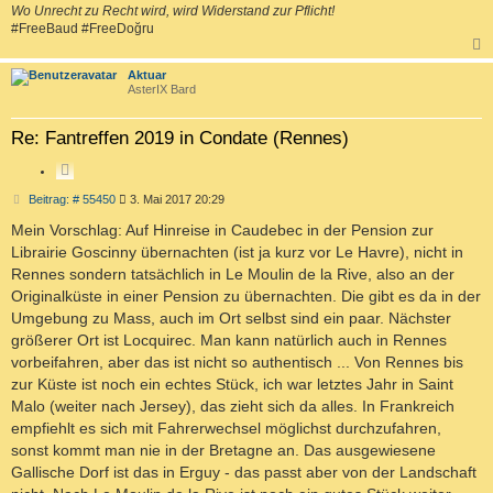
Wo Unrecht zu Recht wird, wird Widerstand zur Pflicht!
#FreeBaud #FreeDoğru
c
Aktuar
AsterIX Bard
Re: Fantreffen 2019 in Condate (Rennes)
Z
I
B
Beitrag: # 55450
3. Mai 2017 20:29
T
e
i
Mein Vorschlag: Auf Hinreise in Caudebec in der Pension zur
I
t
E
Librairie Goscinny übernachten (ist ja kurz vor Le Havre), nicht in
r
R
a
Rennes sondern tatsächlich in Le Moulin de la Rive, also an der
g
E
Originalküste in einer Pension zu übernachten. Die gibt es da in der
N
Umgebung zu Mass, auch im Ort selbst sind ein paar. Nächster
größerer Ort ist Locquirec. Man kann natürlich auch in Rennes
vorbeifahren, aber das ist nicht so authentisch ... Von Rennes bis
zur Küste ist noch ein echtes Stück, ich war letztes Jahr in Saint
Malo (weiter nach Jersey), das zieht sich da alles. In Frankreich
empfiehlt es sich mit Fahrerwechsel möglichst durchzufahren,
sonst kommt man nie in der Bretagne an. Das ausgewiesene
Gallische Dorf ist das in Erguy - das passt aber von der Landschaft