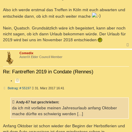
t
E
r
R
a
Also ich werde erstmal das Treffen in Köln mit euch abwarten und
g
E
entscheide dann, ob ich mit euch weiter mache
N
Nein, Quatsch. Grundsätzlich wäre ich begeistert, kann aber noch
nicht sagen, ob ich dann Urlaub bekommen würde. Der Urlaub für
2019 wird bei uns im November 2018 entschieden
c
Comedix
AsterIX Elder Council Member
Re: Fantreffen 2019 in Condate (Rennes)
Z
I
B
Beitrag: # 55197
31. März 2017 16:41
T
e
i
I
t
E
Andy-67 hat geschrieben:
r
R
a
da ich mit vorliebe meinen Jahresurlaub anfang Oktober
g
E
mache dürfte es schwierig werden [...]
N
Anfang Oktober ist schon wieder der Beginn der Herbstferien und
mit dem Auto anzureisen ist dann mindestens schon in