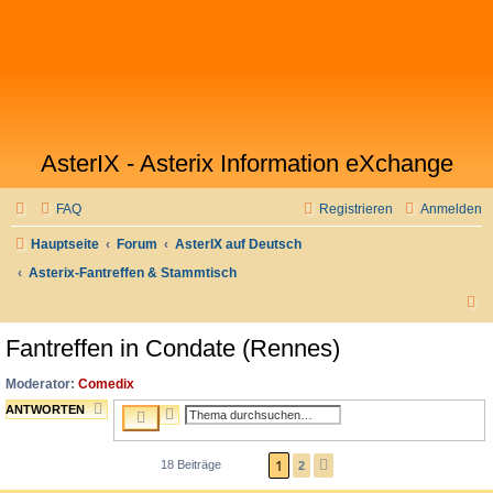
AsterIX - Asterix Information eXchange
FAQ
Registrieren
Anmelden
Hauptseite
Forum
AsterIX auf Deutsch
Asterix-Fantreffen & Stammtisch
S
u
Fantreffen in Condate (Rennes)
c
Moderator:
Comedix
h
ANTWORTEN
E
e
S
R
U
W
C
1
18 Beiträge
2
N
E
H
Ä
I