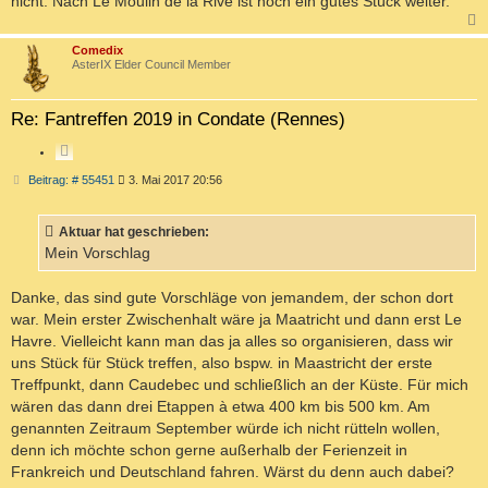
nicht. Nach Le Moulin de la Rive ist noch ein gutes Stück weiter.
c
Comedix
AsterIX Elder Council Member
Re: Fantreffen 2019 in Condate (Rennes)
Z
I
B
Beitrag: # 55451
3. Mai 2017 20:56
T
e
i
I
t
E
Aktuar hat geschrieben:
r
R
a
Mein Vorschlag
g
E
N
Danke, das sind gute Vorschläge von jemandem, der schon dort
war. Mein erster Zwischenhalt wäre ja Maatricht und dann erst Le
Havre. Vielleicht kann man das ja alles so organisieren, dass wir
uns Stück für Stück treffen, also bspw. in Maastricht der erste
Treffpunkt, dann Caudebec und schließlich an der Küste. Für mich
wären das dann drei Etappen à etwa 400 km bis 500 km. Am
genannten Zeitraum September würde ich nicht rütteln wollen,
denn ich möchte schon gerne außerhalb der Ferienzeit in
Frankreich und Deutschland fahren. Wärst du denn auch dabei?