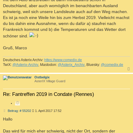
Deutschland, aber auch womöglich im benachbarten Ausland
schwierig, weil sich unsere Landsleute auch auf den Weg machen.
Es ist ja noch eine Weile hin bis zum Herbst 2019. Vielleicht machst
du bis dahin eine Ausnahme, wenn du dafür a) staufrei nach
Frankreich kommst und b) die Temperaturen und das Wetter dort
schöner sind.
Gruß, Marco
Deutsches Asterix Archiv:
https://www.comedix.de
TwiX:
@Asterix-Archiv
, Mastodon:
@Asterix_Archiv
, Bluesky:
@comedix.de
c
Ostbelgix
AsterIX Village Guard
Re: Fantreffen 2019 in Condate (Rennes)
Z
I
B
Beitrag: # 55202
1. April 2017 17:52
T
e
i
Hallo
I
t
E
r
R
a
Das wird für mich eher schwierig, nicht der Ort, sondern der