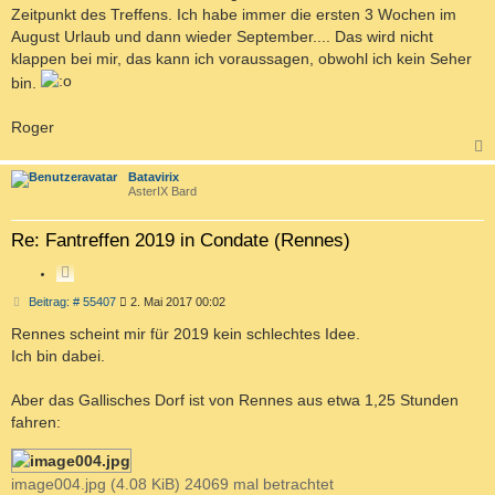
g
E
Zeitpunkt des Treffens. Ich habe immer die ersten 3 Wochen im
N
August Urlaub und dann wieder September.... Das wird nicht
klappen bei mir, das kann ich voraussagen, obwohl ich kein Seher
bin.
Roger
c
Batavirix
AsterIX Bard
Re: Fantreffen 2019 in Condate (Rennes)
Z
I
B
Beitrag: # 55407
2. Mai 2017 00:02
T
e
i
Rennes scheint mir für 2019 kein schlechtes Idee.
I
t
E
Ich bin dabei.
r
R
a
g
E
Aber das Gallisches Dorf ist von Rennes aus etwa 1,25 Stunden
N
fahren:
image004.jpg (4.08 KiB) 24069 mal betrachtet