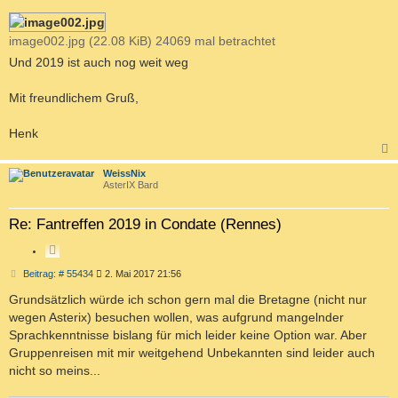
image002.jpg (22.08 KiB) 24069 mal betrachtet
Und 2019 ist auch nog weit weg
Mit freundlichem Gruß,
Henk
c
WeissNix
AsterIX Bard
Re: Fantreffen 2019 in Condate (Rennes)
Z
I
B
Beitrag: # 55434
2. Mai 2017 21:56
T
e
i
Grundsätzlich würde ich schon gern mal die Bretagne (nicht nur
I
t
E
wegen Asterix) besuchen wollen, was aufgrund mangelnder
r
R
a
Sprachkenntnisse bislang für mich leider keine Option war. Aber
g
E
Gruppenreisen mit mir weitgehend Unbekannten sind leider auch
N
nicht so meins...