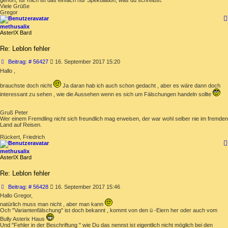
Viele Grüße
Gregor
methusalix
AsterIX Bard
Re: Leblon fehler
Beitrag
Beitrag: # 56427
16. September 2017 15:20
Hallo ,
brauchste doch nicht
Ja daran hab ich auch schon gedacht , aber es wäre dann doch
interessant zu sehen , wie die Aussehen wenn es sich um Fälschungen handeln sollte
Gruß Peter
Wer einem Fremdling nicht sich freundlich mag erweisen, der war wohl selber nie im fremden
Land auf Reisen.
Rückert, Friedrich
methusalix
AsterIX Bard
Re: Leblon fehler
Beitrag
Beitrag: # 56428
16. September 2017 15:46
Hallo Gregor,
natürlich muss man nicht , aber man kann
Och "Variantenfälschung" ist doch bekannt , kommt von den ü -Eiern her oder auch vom
Bully Asterix Haus
Und "Fehler in der Beschriftung " wie Du das nennst ist eigentlich nicht möglich bei den