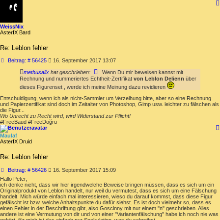
WeissNix
AsterIX Bard
Re: Leblon fehler
Beitrag
Beitrag: # 56425
16. September 2017 13:07
methusalix
hat geschrieben:
Wenn Du mir beweisen kannst mit
Rechnung und nummeriertes Echtheit-Zertifikat
von Leblon Delienn
über
dieses Figurenset , werde ich meine Meinung dazu revidieren
Entschuldigung, wenn ich als nicht-Sammler um Verzeihung bitte, aber so eine Rechnung
und Papierzertifikat sind doch im Zeitalter von Photoshop, Gimp usw. leichter zu fälschen als
die Figur...
Wo Unrecht zu Recht wird, wird Widerstand zur Pflicht!
#FreeBaud #FreeDoğru
Maulaf
AsterIX Druid
Re: Leblon fehler
Beitrag
Beitrag: # 56426
16. September 2017 15:09
Hallo Peter,
ich denke nicht, dass wir hier irgendwelche Beweise bringen müssen, dass es sich um ein
Originalprodukt von Leblon handelt, nur weil du vermutest, dass es sich um eine Fälschung
handelt. Mich würde einfach mal interessieren, wieso du darauf kommst, dass diese Figur
gefälscht ist bzw. welche Anhaltspunkte du dafür siehst. Es ist doch vielmehr so, dass es
einen Fehler in der Beschriftung gibt, also Goscinny mit nur einem "n" geschrieben. Alles
andere ist eine Vermutung von dir und von einer "Variantenfälschung" habe ich noch nie was
gehört, für mich ist das einfach nur Spekulation, was du schreibst.