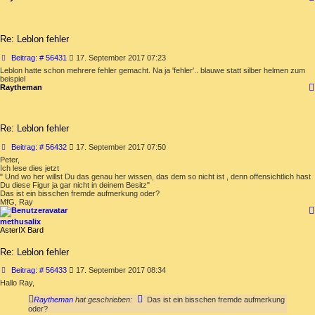
Re: Leblon fehler
Beitrag
Beitrag: # 56431
17. September 2017 07:23
Leblon hatte schon mehrere fehler gemacht. Na ja 'fehler'.. blauwe statt silber helmen zum
beispiel
Raytheman
Re: Leblon fehler
Beitrag
Beitrag: # 56432
17. September 2017 07:50
Peter,
Ich lese dies jetzt
" Und wo her willst Du das genau her wissen, das dem so nicht ist , denn offensichtlich hast
Du diese Figur ja gar nicht in deinem Besitz"
Das ist ein bisschen fremde aufmerkung oder?
MfG, Ray
methusalix
AsterIX Bard
Re: Leblon fehler
Beitrag
Beitrag: # 56433
17. September 2017 08:34
Hallo Ray,
Raytheman
hat geschrieben:
Das ist ein bisschen fremde aufmerkung
oder?