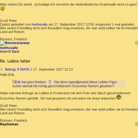
Was meinst Du damit , tschuldige ich verstehe die niederländische Grammatik nicht so ganz
Gruß Peter
Zuletzt geändert von
methusalix
am 17. September 2017 12:59, insgesamt 1-mal geändert.
Wer einem Fremdling nicht sich freundlich mag erweisen, der war wohl selber nie im fremden
Land auf Reisen.
Rückert, Friedrich
methusalix
AsterIX Bard
Re: Leblon fehler
Beitrag
Beitrag: # 56435
17. September 2017 12:13
Hallo Erik,
Erik
hat geschrieben:
Hat denn irgendjemand diese Leblon-Figur
schon einmal mit richtig geschriebenem Goscinny-Namen gesehen?
Habe mal eine Anfrage an Leblon in Frankreich mit dem Foto des falsch geschriebenem
Goscinny-Namen gestellt . bin mal gespannt ob und wann sie drauf antworten
Gruß Peter
Wer einem Fremdling nicht sich freundlich mag erweisen, der war wohl selber nie im fremden
Land auf Reisen.
Rückert, Friedrich
Raytheman