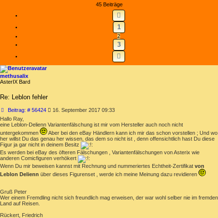
45 Beiträge
VORHERIGE
1
2
3
NÄCHSTE
methusalix
AsterIX Bard
Re: Leblon fehler
Beitrag
Beitrag: # 56424
16. September 2017 09:33
Hallo Ray,
eine Leblon-Delienn Variantenfälschung ist mir vom Hersteller auch noch nicht
untergekommen
Aber bei den eBay Händlern kann ich mir das schon vorstellen ; Und wo
her willst Du das genau her wissen, das dem so nicht ist , denn offensichtlich hast Du diese
Figur ja gar nicht in deinem Besitz
Es werden bei eBay des öfteren Fälschungen , Variantenfälschungen von Asterix wie
anderen Comicfiguren verhökert
Wenn Du mir beweisen kannst mit Rechnung und nummeriertes Echtheit-Zertifikat
von
Leblon Delienn
über dieses Figurenset , werde ich meine Meinung dazu revidieren
Gruß Peter
Wer einem Fremdling nicht sich freundlich mag erweisen, der war wohl selber nie im fremden
Land auf Reisen.
Rückert, Friedrich