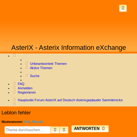
AsterIX - Asterix Information eXchange
Unbeantwortete Themen
Aktive Themen
Suche
FAQ
Anmelden
Registrieren
Hauptseite
Forum
AsterIX auf Deutsch
Asterixgeplauder
Sammlerecke
Suche
Leblon fehler
Moderatoren:
Erik
,
Maulaf
ANTWORTEN
SUCHE
ERWEITERTE SUCHE