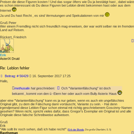
Preisen die diese Figuren kosten ! Und das sogar öfters wie Du ja bestätigt hast , dabei wäre
es schon interessant ob Du diese Figuren bei Leblon direkt bekommen hast oder aus dem
Internet
Ja und Du hast Recht , es sind Vermutungen und Spekulationen von mir
Gruß Peter
Wer einem Fremdling nicht sich freundlich mag erweisen, der war wohl selber nie im fremden
Land auf Reisen.
Rückert, Friedrich
Erik
AsterIX Druid
Re: Leblon fehler
Beitrag
Beitrag: # 56429
16. September 2017 17:25
Hallo,
methusalix
hat geschrieben:
Och "Variantenfälschung" ist doch
bekannt , kommt von den ü -Eiern her oder auch vom Bully Asterix Haus
aber eine "Variantenfälschung" kann es ja nur geben, wenn es auch ein ungefälschtes
Original gibt, zu dem die Fälschung dann vortäuscht, Variante zu sein. - Hat denn
irgendjemand diese Leblon-Figur schon einmal mit richtig geschriebenem Goscinny-Namen
gesehen? Wenn nicht, spricht vieles dafür, dass Gregor's Exemplar ein Original ist und alle
Originale diese falsche Schreibweise aufweisen.
Gruß
Erik
"Alle sollt ihr noch sehen, daß ich habe recht!"
(
Erik der Blonde
,
Die große Überfahrt
, S. 5)
Raytheman