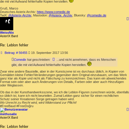
die mit viel Aufwand fehlerhafte Kopien herstellen.
Gruß, Marco
Deutsches Asterix Archiv:
https://www.comedix.de
TwiX:
@Asterix-Archiv
, Mastodon:
@Asterix_Archiv
, Bluesky:
@comedix.de
WeissNix
AsterIX Bard
Re: Leblon fehler
Beitrag
Beitrag: # 56455
19. September 2017 13:56
Comedix
hat geschrieben:
...und nicht annehmen, dass es Menschen
gibt, die mit viel Aufwand fehlerhafte Kopien herstellen.
Zwar eine andere Baustelle, aber in der Kunstszene ist es durchaus üblich, in
Kopien
von
Gemälden kleine Fehler/Veränderungen gegenüber dem Original einzubauen, um das Werk
ganz klar als
Kopie
und nicht als
Fälschung
zu kennzeichnen. Das kann ein abweichendes
Format sein oder aber auch Änderungen von Details, Farben oder aber auch Hinzufügen
oder Weglassen.
Ob das in der Kunsthandwerksszene, wo ich die Leblon-Figuren zurechnen würde, ebenfalls
so üblich ist, kann ich nicht beurteilen. Zumal Leblon ganz sicher für einen rechtlichen
Schutz seiner Kreationen Sorge getragen haben wird.
Wo Unrecht zu Recht wird, wird Widerstand zur Pflicht!
#FreeBaud #FreeDoğru
methusalix
AsterIX Bard
Re: Leblon fehler