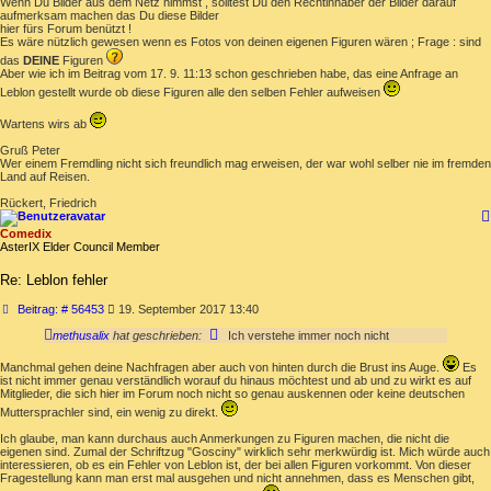
Wenn Du Bilder aus dem Netz nimmst , solltest Du den Rechtinhaber der Bilder darauf
aufmerksam machen das Du diese Bilder
hier fürs Forum benützt !
Es wäre nützlich gewesen wenn es Fotos von deinen eigenen Figuren wären ; Frage : sind
das
DEINE
Figuren
Aber wie ich im Beitrag vom 17. 9. 11:13 schon geschrieben habe, das eine Anfrage an
Leblon gestellt wurde ob diese Figuren alle den selben Fehler aufweisen
Wartens wirs ab
Gruß Peter
Wer einem Fremdling nicht sich freundlich mag erweisen, der war wohl selber nie im fremden
Land auf Reisen.
Rückert, Friedrich
Comedix
AsterIX Elder Council Member
Re: Leblon fehler
Beitrag
Beitrag: # 56453
19. September 2017 13:40
methusalix
hat geschrieben:
Ich verstehe immer noch nicht
Manchmal gehen deine Nachfragen aber auch von hinten durch die Brust ins Auge.
Es
ist nicht immer genau verständlich worauf du hinaus möchtest und ab und zu wirkt es auf
Mitglieder, die sich hier im Forum noch nicht so genau auskennen oder keine deutschen
Muttersprachler sind, ein wenig zu direkt.
Ich glaube, man kann durchaus auch Anmerkungen zu Figuren machen, die nicht die
eigenen sind. Zumal der Schriftzug "Gosciny" wirklich sehr merkwürdig ist. Mich würde auch
interessieren, ob es ein Fehler von Leblon ist, der bei allen Figuren vorkommt. Von dieser
Fragestellung kann man erst mal ausgehen und nicht annehmen, dass es Menschen gibt,