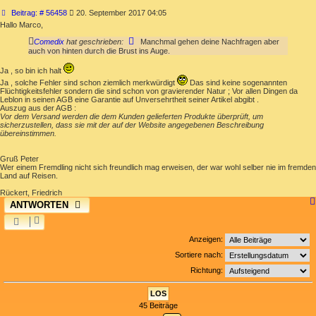
Beitrag
Beitrag: # 56458
20. September 2017 04:05
Hallo Marco,
Comedix
hat geschrieben:
Manchmal gehen deine Nachfragen aber
auch von hinten durch die Brust ins Auge.
Ja , so bin ich halt
Ja , solche Fehler sind schon ziemlich merkwürdigt
Das sind keine sogenannten
Flüchtigkeitsfehler sondern die sind schon von gravierender Natur ; Vor allen Dingen da
Leblon in seinen AGB eine Garantie auf Unversehrtheit seiner Artikel abgibt .
Auszug aus der AGB :
Vor dem Versand werden die dem Kunden gelieferten Produkte überprüft, um
sicherzustellen, dass sie mit der auf der Website angegebenen Beschreibung
übereinstimmen.
Gruß Peter
Wer einem Fremdling nicht sich freundlich mag erweisen, der war wohl selber nie im fremden
Land auf Reisen.
Rückert, Friedrich
ANTWORTEN
Anzeigen:
Sortiere nach:
Richtung:
45 Beiträge