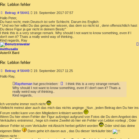
Re: Leblon fehler
Beitrag
Beitrag: # 56441
19. September 2017 07:57
Hallo Peter,
Du hast recht; mein Deutsch ist sehr Schlecht. Darum ins English:
" Und wo her willst Du das genau her wissen, das dem so nicht ist , denn offensichtlich hast
Du diese Figur ja gar nicht in deinem Besitz"
I think this is a very strange remark. Why should I not want to know something, even if I
don't own it? Thats a really weird way of thinking..
Kind regards, Ray
methusalix
AsterIX Bard
Re: Leblon fehler
Beitrag
Beitrag: # 56449
19. September 2017 11:25
Hallo Ray,
Raytheman
hat geschrieben:
I think this is a very strange remark.
Why should I not want to know something, even if I don't own it? Thats a
really weird way of thinking..
Kind regards,
Ich verstehe immer noch nicht
Vielleicht meinst aber auch das mich das nichts anginge ; Nun , jeden Beitrag den Du hier ins
Forum stellst kann von den Mitgliedern kritisiert werden
Wenn Du hier einen Fehler der Figur aufzeigst aufgrund von Fotos die Du dem Angebot des
Verkäufers entnimmst , hege ich meine Zweifel ob hier ein Fehler von Leblon vorliegt ; Oder
dieser Fehler ist vom Verkäufer mit Absicht herbei geführt worden
Oder sind das deine
eigenen Bilder
Dann gehe ich davon aus , das Du dieser Verkäufer bist
Wenn nicht :