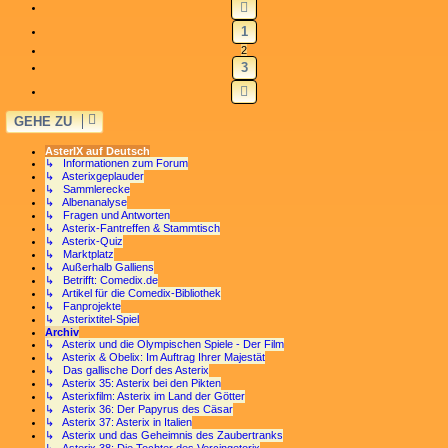
VORHERIGE
1
2
3
NÄCHSTE
GEHE ZU
AsterIX auf Deutsch
↳ Informationen zum Forum
↳ Asterixgeplauder
↳ Sammlerecke
↳ Albenanalyse
↳ Fragen und Antworten
↳ Asterix-Fantreffen & Stammtisch
↳ Asterix-Quiz
↳ Marktplatz
↳ Außerhalb Galliens
↳ Betrifft: Comedix.de
↳ Artikel für die Comedix-Bibliothek
↳ Fanprojekte
↳ Asterixtitel-Spiel
Archiv
↳ Asterix und die Olympischen Spiele - Der Film
↳ Asterix & Obelix: Im Auftrag Ihrer Majestät
↳ Das gallische Dorf des Asterix
↳ Asterix 35: Asterix bei den Pikten
↳ Asterixfilm: Asterix im Land der Götter
↳ Asterix 36: Der Papyrus des Cäsar
↳ Asterix 37: Asterix in Italien
↳ Asterix und das Geheimnis des Zaubertranks