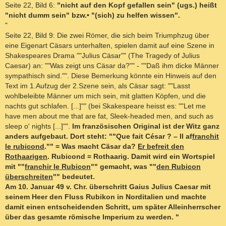
Seite 22, Bild 6:
"nicht auf den Kopf gefallen sein" (ugs.) heißt
"nicht dumm sein" bzw.• "(sich) zu helfen wissen".
"
Seite 22, Bild 9: Die zwei Römer, die sich beim Triumphzug über
eine Eigenart Cäsars unterhalten, spielen damit auf eine Szene in
Shakespeares Drama ""Julius Cäsar"" (The Tragedy of Julius
Caesar) an: ""Was zeigt uns Cäsar da?"" - ""Daß ihm dicke Männer
sympathisch sind."". Diese Bemerkung könnte ein Hinweis auf den
Text im 1.Aufzug der 2.Szene sein, als Cäsar sagt: ""Lasst
wohlbeleibte Männer um mich sein, mit glatten Köpfen, und die
nachts gut schlafen. [...]"" (bei Skakespeare heisst es: ""Let me
have men about me that are fat, Sleek-headed men, and such as
sleep o' nights [...]"".
Im französischen Original ist der Witz ganz
anders aufgebaut. Dort steht: ""Que fait César ? – Il af
franchit
le rubicond
."" = Was macht Cäsar da?
Er befreit den
Rothaarigen
. Rubicond = Rothaarig. Damit wird ein Wortspiel
mit ""
franchir le Rubicon
"" gemacht, was ""
den Rubicon
überschreiten
"" bedeutet.
Am 10. Januar 49 v. Chr. überschritt Gaius Julius Caesar mit
seinem Heer den Fluss Rubikon in Norditalien und machte
damit einen entscheidenden Schritt, um später Alleinherrscher
über das gesamte römische Imperium zu werden. "