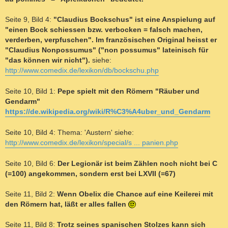
Seite 9, Bild 4:
"Claudius Bockschus" ist eine Anspielung auf
"einen Bock schiessen bzw. verbocken = falsch machen,
verderben, verpfuschen". Im französischen Original heisst er
"Claudius Nonpossumus" ("non possumus" lateinisch für
"das können wir nicht").
siehe:
http://www.comedix.de/lexikon/db/bockschu.php
Seite 10, Bild 1:
Pepe spielt mit den Römern "Räuber und
Gendarm"
https://de.wikipedia.org/wiki/R%C3%A4uber_und_Gendarm
Seite 10, Bild 4: Thema: 'Austern' siehe:
http://www.comedix.de/lexikon/special/s ... panien.php
Seite 10, Bild 6:
Der Legionär ist beim Zählen noch nicht bei C
(=100) angekommen, sondern erst bei LXVII (=67)
Seite 11, Bild 2:
Wenn Obelix die Chance auf eine Keilerei mit
den Römern hat, läßt er alles fallen
Seite 11, Bild 8:
Trotz seines spanischen Stolzes kann sich