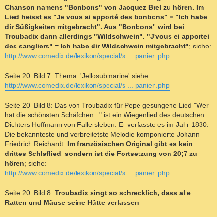
Chanson namens "Bonbons" von Jacquez Brel zu hören. Im
Lied heisst es "Je vous ai apporté des bonbons" = "Ich habe
dir Süßigkeiten mitgebracht". Aus "Bonbons" wird bei
Troubadix dann allerdings "Wildschwein". "J'vous ei apportei
des sangliers" = Ich habe dir Wildschwein mitgebracht"
; siehe:
http://www.comedix.de/lexikon/special/s ... panien.php
Seite 20, Bild 7: Thema: 'Jellosubmarine' siehe:
http://www.comedix.de/lexikon/special/s ... panien.php
Seite 20, Bild 8: Das von Troubadix für Pepe gesungene Lied "Wer
hat die schönsten Schäfchen..." ist ein Wiegenlied des deutschen
Dichters Hoffmann von Fallersleben. Er verfasste es im Jahr 1830.
Die bekannteste und verbreitetste Melodie komponierte Johann
Friedrich Reichardt.
Im französischen Original gibt es kein
drittes Schlaflied, sondern ist die Fortsetzung von 20;7 zu
hören
; siehe:
http://www.comedix.de/lexikon/special/s ... panien.php
Seite 20, Bild 8:
Troubadix singt so schrecklich, dass alle
Ratten und Mäuse seine Hütte verlassen