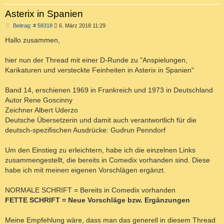
Asterix in Spanien
B
Beitrag: # 58318
6. März 2018 11:29
e
i
Hallo zusammen,
t
r
a
hier nun der Thread mit einer D-Runde zu "Anspielungen,
g
Karikaturen und versteckte Feinheiten in Asterix in Spanien"
Band 14, erschienen 1969 in Frankreich und 1973 in Deutschland
Autor Rene Goscinny
Zeichner Albert Uderzo
Deutsche Übersetzerin und damit auch verantwortlich für die
deutsch-spezifischen Ausdrücke: Gudrun Penndorf
Um den Einstieg zu erleichtern, habe ich die einzelnen Links
zusammengestellt, die bereits in Comedix vorhanden sind. Diese
habe ich mit meinen eigenen Vorschlägen ergänzt.
NORMALE SCHRIFT = Bereits in Comedix vorhanden
FETTE SCHRIFT = Neue Vorschläge bzw. Ergänzungen
Meine Empfehlung wäre, dass man das generell in diesem Thread