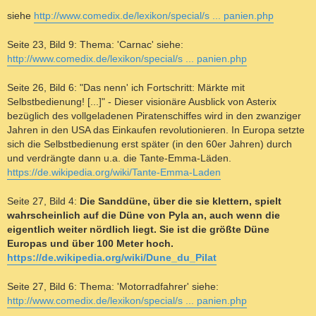
siehe
http://www.comedix.de/lexikon/special/s ... panien.php
Seite 23, Bild 9: Thema: 'Carnac' siehe:
http://www.comedix.de/lexikon/special/s ... panien.php
Seite 26, Bild 6: "Das nenn' ich Fortschritt: Märkte mit
Selbstbedienung! [...]" - Dieser visionäre Ausblick von Asterix
bezüglich des vollgeladenen Piratenschiffes wird in den zwanziger
Jahren in den USA das Einkaufen revolutionieren. In Europa setzte
sich die Selbstbedienung erst später (in den 60er Jahren) durch
und verdrängte dann u.a. die Tante-Emma-Läden.
https://de.wikipedia.org/wiki/Tante-Emma-Laden
Seite 27, Bild 4:
Die Sanddüne, über die sie klettern, spielt
wahrscheinlich auf die Düne von Pyla an, auch wenn die
eigentlich weiter nördlich liegt. Sie ist die größte Düne
Europas und über 100 Meter hoch.
https://de.wikipedia.org/wiki/Dune_du_Pilat
Seite 27, Bild 6: Thema: 'Motorradfahrer' siehe:
http://www.comedix.de/lexikon/special/s ... panien.php