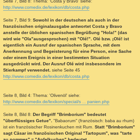
Seite 7, Bild 8: Thema: 'Costa y Bravo' siehe:
http://www.comedix.de/lexikon/db/costa.php
Seite 7, Bild 9:
Sowohl in der deutschen als auch in der
französischen originalausgabe antwortet Costa y Bravo
anstelle der üblichen spanischen Begrüßung "Hola!" (das
wird wie "Ola"ausgesprochen) mit "Olé!". Olé bzw. ¡Olé! ist
eigentlich ein Ausruf der spanischen Sprache, mit dem
Anerkennung und Begeisterung für eine Person, eine Sache
oder einem Ereignis in einer bestimmten Situation
ausgedrückt wird. Der Ausruf Olé wird insbesondere im
Stierkampf verwendet.
siehe Seite 45
http://www.comedix.de/lexikon/db/costa.php
Seite 8, Bild 4: Thema: 'Olivenöl' siehe:
http://www.comedix.de/lexikon/special/s ... panien.php
Seite 8, Bild 8:
Der Begriff "Brimborium" bedeutet
"überflüssiges Getue".
"Babaorum" (französisch: baba au rhum)
ist ein französischer Rosinenkuchen mit Rum.
Statt "Brimborium"
sagt Cäsar im französischen Original "Tartopum", was "tarte
au pommes" = "Apfelkuchen" bedeutet.