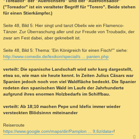
"Toreador" der "Auerochsero" und der "Auerochsador"
("Toreador" ist ein veralteter Begriff für "Torero". Beide stehen
für einen Stierkämpfer.)
Seite 48, Bild 5: Hier singt und tanzt Obelix wie ein Flamenco-
Tänzer. Zur Überraschung aller und zur Freude von Troubadix, der
zwar am Fest dabei, aber geknebelt ist.
Seite 48, Bild 5: Thema: 'Ein Königreich für einen Fisch!"' siehe:
http://www.comedix.de/lexikon/special/s ... panien.php
verteilt: Die spanische Landschaft wird sehr karg dargestellt,
etwa so, wie man sie heute kennt. In Zeiten Julius Cäsars war
Spanien jedoch noch von viel Waldfläche bedeckt. Die Spanier
rodeten den spanischen Wald im Laufe der Jahrhunderte
aufgrund ihres enormen Holzbedarfs im Schiffbau.
verteilt: Ab 18;10 machen Pepe und Idefix immer wieder
versteckten Blödsinnn miteinander
Reiseroute
https://www.google.com/maps/dir/Pamplon ... 9,6z/data=
!