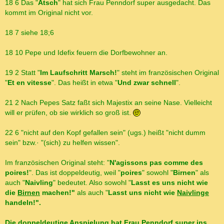
18 6 Das "
Ätsch
" hat sich Frau Penndorf super ausgedacht. Das
kommt im Original nicht vor.
18 7 siehe 18;6
18 10 Pepe und Idefix feuern die Dorfbewohner an.
19 2 Statt "
Im Laufschritt Marsch!
" steht im französischen Original
"
Et en vitesse
". Das heißt in etwa "
Und zwar schnell
".
21 2 Nach Pepes Satz faßt sich Majestix an seine Nase. Vielleicht
will er prüfen, ob sie wirklich so groß ist.
22 6 "nicht auf den Kopf gefallen sein" (ugs.) heißt "nicht dumm
sein" bzw.· "(sich) zu helfen wissen".
Im französischen Original steht: "
N'agissons pas comme des
poires!
". Das ist doppeldeutig, weil "
poires
" sowohl "
Birnen
" als
auch "
Naivling
" bedeutet. Also sowohl "
Lasst es uns nicht wie
die
Birnen
machen!"
als auch "
Lasst uns nicht wie
Naivlinge
handeln!".
Die doppeldeutige Anspielung hat Frau Penndorf super ins