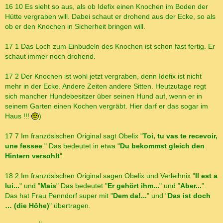
16 10 Es sieht so aus, als ob Idefix einen Knochen im Boden der
Hütte vergraben will. Dabei schaut er drohend aus der Ecke, so als
ob er den Knochen in Sicherheit bringen will.
17 1 Das Loch zum Einbudeln des Knochen ist schon fast fertig. Er
schaut immer noch drohend.
17 2 Der Knochen ist wohl jetzt vergraben, denn Idefix ist nicht
mehr in der Ecke. Andere Zeiten andere Sitten. Heutzutage regt
sich mancher Hundebesitzer über seinen Hund auf, wenn er in
seinem Garten einen Kochen vergräbt. Hier darf er das sogar im
Haus !!!
)
17 7 Im französischen Original sagt Obelix "
Toi, tu vas te recevoir,
une fessee
." Das bedeutet in etwa "
Du bekommst gleich den
Hintern versohlt
".
18 2 Im französischen Original sagen Obelix und Verleihnix "
Il est a
lui...
" und "
Mais
" Das bedeutet "
Er gehört ihm...
" und "
Aber...
".
Das hat Frau Penndorf super mit "
Dem da!...
" und "
Das ist doch
… (die Höhe)
" übertragen.