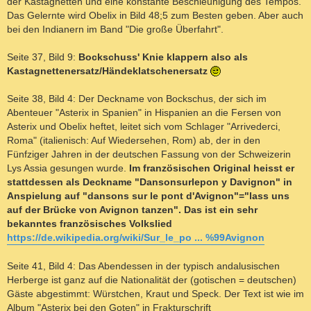
der Kastagnetten und eine konstante Beschleunigung des Tempos.
Das Gelernte wird Obelix in Bild 48;5 zum Besten geben. Aber auch
bei den Indianern im Band "Die große Überfahrt".
Seite 37, Bild 9:
Bockschuss' Knie klappern also als
Kastagnettenersatz/Händeklatschenersatz
Seite 38, Bild 4: Der Deckname von Bockschus, der sich im
Abenteuer "Asterix in Spanien" in Hispanien an die Fersen von
Asterix und Obelix heftet, leitet sich vom Schlager "Arrivederci,
Roma" (italienisch: Auf Wiedersehen, Rom) ab, der in den
Fünfziger Jahren in der deutschen Fassung von der Schweizerin
Lys Assia gesungen wurde.
Im französischen Original heisst er
stattdessen als Deckname "Dansonsurlepon y Davignon" in
Anspielung auf "dansons sur le pont d'Avignon"="lass uns
auf der Brücke von Avignon tanzen". Das ist ein sehr
bekanntes französisches Volkslied
https://de.wikipedia.org/wiki/Sur_le_po ... %99Avignon
Seite 41, Bild 4: Das Abendessen in der typisch andalusischen
Herberge ist ganz auf die Nationalität der (gotischen = deutschen)
Gäste abgestimmt: Würstchen, Kraut und Speck. Der Text ist wie im
Album "Asterix bei den Goten" in Frakturschrift