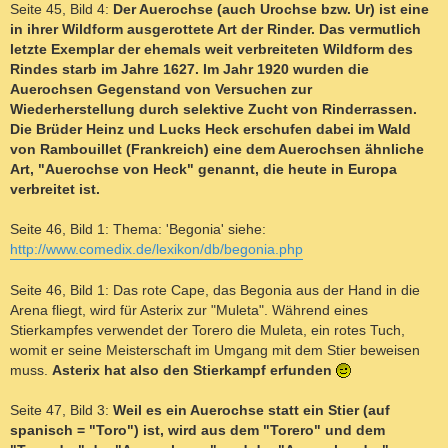
Seite 45, Bild 4:
Der Auerochse (auch Urochse bzw. Ur) ist eine
in ihrer Wildform ausgerottete Art der Rinder. Das vermutlich
letzte Exemplar der ehemals weit verbreiteten Wildform des
Rindes starb im Jahre 1627. Im Jahr 1920 wurden die
Auerochsen Gegenstand von Versuchen zur
Wiederherstellung durch selektive Zucht von Rinderrassen.
Die Brüder Heinz und Lucks Heck erschufen dabei im Wald
von Rambouillet (Frankreich) eine dem Auerochsen ähnliche
Art, "Auerochse von Heck" genannt, die heute in Europa
verbreitet ist.
Seite 46, Bild 1: Thema: 'Begonia' siehe:
http://www.comedix.de/lexikon/db/begonia.php
Seite 46, Bild 1: Das rote Cape, das Begonia aus der Hand in die
Arena fliegt, wird für Asterix zur "Muleta". Während eines
Stierkampfes verwendet der Torero die Muleta, ein rotes Tuch,
womit er seine Meisterschaft im Umgang mit dem Stier beweisen
muss.
Asterix hat also den Stierkampf erfunden
Seite 47, Bild 3:
Weil es ein Auerochse statt ein Stier (auf
spanisch = "Toro") ist, wird aus dem "Torero" und dem