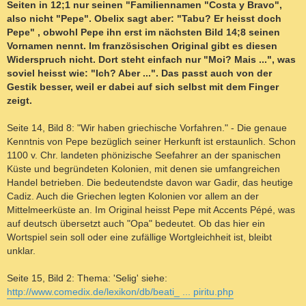
Seiten in 12;1 nur seinen "Familiennamen "Costa y Bravo",
also nicht "Pepe". Obelix sagt aber: "Tabu? Er heisst doch
Pepe" , obwohl Pepe ihn erst im nächsten Bild 14;8 seinen
Vornamen nennt. Im französischen Original gibt es diesen
Widerspruch nicht. Dort steht einfach nur "Moi? Mais ...", was
soviel heisst wie: "Ich? Aber ...". Das passt auch von der
Gestik besser, weil er dabei auf sich selbst mit dem Finger
zeigt.
Seite 14, Bild 8: "Wir haben griechische Vorfahren." - Die genaue
Kenntnis von Pepe bezüglich seiner Herkunft ist erstaunlich. Schon
1100 v. Chr. landeten phönizische Seefahrer an der spanischen
Küste und begründeten Kolonien, mit denen sie umfangreichen
Handel betrieben. Die bedeutendste davon war Gadir, das heutige
Cadiz. Auch die Griechen legten Kolonien vor allem an der
Mittelmeerküste an. Im Original heisst Pepe mit Accents Pépé, was
auf deutsch übersetzt auch "Opa" bedeutet. Ob das hier ein
Wortspiel sein soll oder eine zufällige Wortgleichheit ist, bleibt
unklar.
Seite 15, Bild 2: Thema: 'Selig' siehe:
http://www.comedix.de/lexikon/db/beati_ ... piritu.php