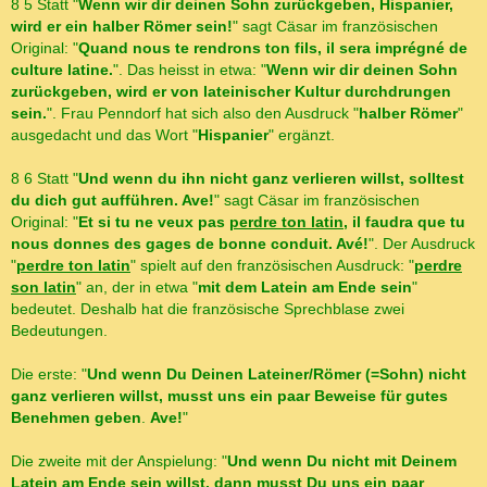
8 5 Statt "
Wenn wir dir deinen Sohn zurückgeben, Hispanier,
wird er ein halber Römer sein!
" sagt Cäsar im französischen
Original: "
Quand nous te rendrons ton fils, il sera imprégné de
culture latine.
". Das heisst in etwa: "
Wenn wir dir deinen Sohn
zurückgeben, wird er von lateinischer Kultur durchdrungen
sein.
". Frau Penndorf hat sich also den Ausdruck "
halber Römer
"
ausgedacht und das Wort "
Hispanier
" ergänzt.
8 6 Statt "
Und wenn du ihn nicht ganz verlieren willst, solltest
du dich gut aufführen. Ave!
" sagt Cäsar im französischen
Original: "
Et si tu ne veux pas
perdre ton latin
, il faudra que tu
nous donnes des gages de bonne conduit. Avé!
". Der Ausdruck
"
perdre
ton latin
" spielt auf den französischen Ausdruck: "
perdre
son latin
" an, der in etwa "
mit dem Latein am Ende sein
"
bedeutet. Deshalb hat die französische Sprechblase zwei
Bedeutungen.
Die erste: "
Und wenn Du Deinen Lateiner/Römer (=Sohn) nicht
ganz verlieren willst, musst uns ein paar Beweise für gutes
Benehmen geben
.
Ave!
"
Die zweite mit der Anspielung: "
Und wenn Du nicht mit Deinem
Latein am Ende sein willst, dann musst Du uns ein paar