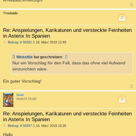
#FreeBaud #FreeDoğru
c
Troubadix
Re: Anspielungen, Karikaturen und versteckte Feinheiten
in Asterix In Spanien
B
Beitrag: # 58392
16. März 2018 12:49
e
i
t
WeissNix
hat geschrieben:
r
a
Nur ein Vorschlag für den Fall, dass das ohne viel Aufwand
g
einzurichten wäre.
Ein guter Vorschlag!
c
Iwan
AsterIX Druid
Re: Anspielungen, Karikaturen und versteckte Feinheiten
in Asterix In Spanien
B
Beitrag: # 58397
16. März 2018 15:35
e
i
Hallo