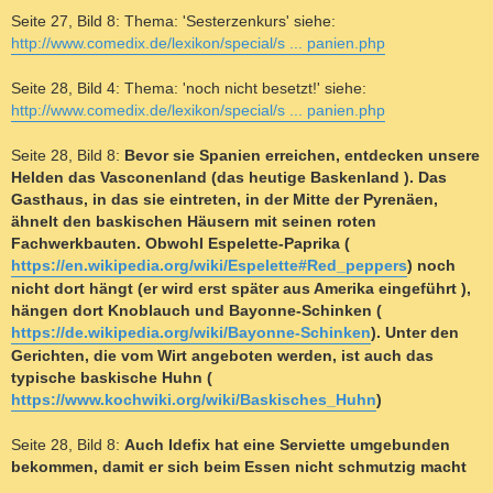
Seite 27, Bild 8: Thema: 'Sesterzenkurs' siehe:
http://www.comedix.de/lexikon/special/s ... panien.php
Seite 28, Bild 4: Thema: 'noch nicht besetzt!' siehe:
http://www.comedix.de/lexikon/special/s ... panien.php
Seite 28, Bild 8:
Bevor sie Spanien erreichen, entdecken unsere
Helden das Vasconenland (das heutige Baskenland ). Das
Gasthaus, in das sie eintreten, in der Mitte der Pyrenäen,
ähnelt den baskischen Häusern mit seinen roten
Fachwerkbauten. Obwohl Espelette-Paprika (
https://en.wikipedia.org/wiki/Espelette#Red_peppers
) noch
nicht dort hängt (er wird erst später aus Amerika eingeführt ),
hängen dort Knoblauch und Bayonne-Schinken (
https://de.wikipedia.org/wiki/Bayonne-Schinken
). Unter den
Gerichten, die vom Wirt angeboten werden, ist auch das
typische baskische Huhn (
https://www.kochwiki.org/wiki/Baskisches_Huhn
)
Seite 28, Bild 8:
Auch Idefix hat eine Serviette umgebunden
bekommen, damit er sich beim Essen nicht schmutzig macht