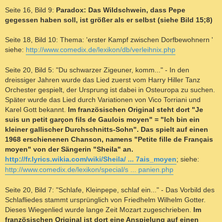
Seite 16, Bild 9:
Paradox: Das Wildschwein, dass Pepe
gegessen haben soll, ist größer als er selbst (siehe Bild 15;8)
Seite 18, Bild 10: Thema: 'erster Kampf zwischen Dorfbewohnern '
siehe:
http://www.comedix.de/lexikon/db/verleihnix.php
Seite 20, Bild 5: "Du schwarzer Zigeuner, komm..." - In den
dreissiger Jahren wurde das Lied zuerst vom Harry Hiller Tanz
Orchester gespielt, der Ursprung ist dabei in Osteuropa zu suchen.
Später wurde das Lied durch Variationen von Vico Torriani und
Karel Gott bekannt.
Im französischen Original steht dort "Je
suis un petit garçon fils de Gaulois moyen" = "Ich bin ein
kleiner gallischer Durchschnitts-Sohn". Das spielt auf einen
1968 erschienenen Chanson, namens "Petite fille de Français
moyen" von der Sängerin "Sheila" an.
http://fr.lyrics.wikia.com/wiki/Sheila/ ... 7ais_moyen
; siehe:
http://www.comedix.de/lexikon/special/s ... panien.php
Seite 20, Bild 7: "Schlafe, Kleinpepe, schlaf ein..." - Das Vorbild des
Schlafliedes stammt ursprünglich von Friedhelm Wilhelm Gotter.
Dieses Wiegenlied wurde lange Zeit Mozart zugeschrieben.
Im
französischen Original ist dort eine Anspielung auf einen