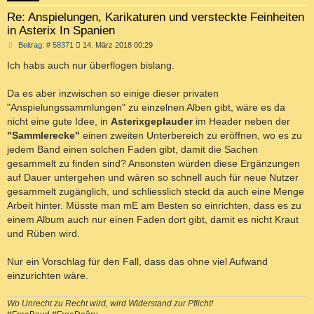
Re: Anspielungen, Karikaturen und versteckte Feinheiten
in Asterix In Spanien
B
Beitrag: # 58371
14. März 2018 00:29
e
i
Ich habs auch nur überflogen bislang.
t
r
a
Da es aber inzwischen so einige dieser privaten
g
"Anspielungssammlungen" zu einzelnen Alben gibt, wäre es da
nicht eine gute Idee, in
Asterixgeplauder
im Header neben der
"Sammlerecke"
einen zweiten Unterbereich zu eröffnen, wo es zu
jedem Band einen solchen Faden gibt, damit die Sachen
gesammelt zu finden sind? Ansonsten würden diese Ergänzungen
auf Dauer untergehen und wären so schnell auch für neue Nutzer
gesammelt zugänglich, und schliesslich steckt da auch eine Menge
Arbeit hinter. Müsste man mE am Besten so einrichten, dass es zu
einem Album auch nur einen Faden dort gibt, damit es nicht Kraut
und Rüben wird.
Nur ein Vorschlag für den Fall, dass das ohne viel Aufwand
einzurichten wäre.
Wo Unrecht zu Recht wird, wird Widerstand zur Pflicht!