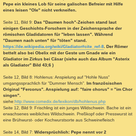
Pepe ein kleines Lob für seine galischen Befreier mit Hilfe
eines leisen "Ole" nicht verkneifen.
Seite 11, Bild 9:
Das "Daumen hoch"-Zeichen stand laut
einigen Geschichts-Forschern in der Zeichensprache der
römischen Gladidatoren für "leben lassen". Während
"Daumen nach unten" für "töten" stand.
https://de.wikipedia.org/wiki/Gladiator#cite_ref-8
. Der Römer
bettelt also bei Obelix mit der Geste um Gnade wie ein
Gladiator im Zirkus bei Cäsar (siehe auch das Album "Asterix
als Gladiator" Bild 43;6 )
Seite 12, Bild 8: Hohlenus: Anspielung auf "Hohle Nuss"
umgangssprachlich für "Dummer Mensch".
Im französischen
Original "Fercorus". Anspielung auf: "faire chorus" = "im Chor
singen".
siehe:
http://www.comedix.de/lexikon/db/hohlenus.php
Seite 12, Bild 9: Frischling ist ein junges Wildschwein. Bache ist ein
erwachsenes weibliches Wildschwein. Preßkopf oder Presswurst ist
eine Brühwurst- oder Kochwurstsorte aus Schweinefleisch
Seite 14, Bild 7:
Widersprüchlich: Pepe nennt vor 2