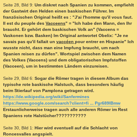
Seite 28, Bild 9:
Um diskret nach Spanien zu kommen, empfiehlt
der Gastwirt den Helden einen baskischen Führer. Im
französischen Original heißt es : "J'ai l'homme qu'il vous faut.
Il est du peuple des
Vacceens
" = "Ich habe den Mann, den Ihr
braucht. Er gehört dem baskischen Volk an" (Vaccens =
Vaskonen bzw. Basken) Im Original antwortet Obelix: "Je ne
savais pas qu'il fallait un
vaccéen
pour entrer en Hispanie" Ich
wusste nicht, dass man eine Impfung braucht, um nach
Spanien reisen zu dürfen". Wortspiel zwischen dem Namen
des Volkes (Vaccens) und dem obligatorischen Impfstoffen
(Vacceen), um in bestimmten Ländern einzureisen.
Seite 29, Bild 6:
Sogar die Römer tragen in diesem Album das
typische rote baskische Halstuch, dass besonders häufig
beim Stierlauf von Pamplona getragen wird.
https://de.wikipedia.org/wiki/Sanfermines
https://www.google.com/search?client=fi ... Pgr689lBmw
Erstaunlicherweise tragen auch alle anderen Römer im Rest
Spaniens rote Halstücher???????????
Seite 30, Bild 1:
Hier wird eventuell auf die Schlacht von
Roncesvalles angspielt.