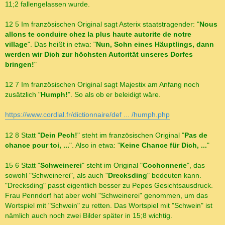
11;2 fallengelassen wurde.
12 5 Im französischen Original sagt Asterix staatstragender: "
Nous
allons te conduire chez la plus haute autorite de notre
village
". Das heißt in etwa: "
Nun, Sohn eines Häuptlings, dann
werden wir Dich zur höchsten Autorität unseres Dorfes
bringen!
"
12 7 Im französischen Original sagt Majestix am Anfang noch
zusätzlich "
Humph!
". So als ob er beleidigt wäre.
https://www.cordial.fr/dictionnaire/def ... /humph.php
12 8 Statt "
Dein Pech!
" steht im französischen Original "
Pas de
chance pour toi, ...
". Also in etwa: "
Keine Chance für Dich, ...
"
15 6 Statt "
Schweinerei
" steht im Original "
Cochonnerie
", das
sowohl "Schweinerei", als auch "
Drecksding
" bedeuten kann.
"Drecksding" passt eigentlich besser zu Pepes Gesichtsausdruck.
Frau Penndorf hat aber wohl "Schweinerei" genommen, um das
Wortspiel mit "Schwein" zu retten. Das Wortspiel mit "Schwein" ist
nämlich auch noch zwei Bilder später in 15;8 wichtig.