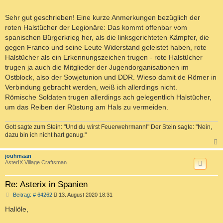
t
r
a
Sehr gut geschrieben! Eine kurze Anmerkungen bezüglich der
g
roten Halstücher der Legionäre: Das kommt offenbar vom
spanischen Bürgerkrieg her, als die linksgerichteten Kämpfer, die
gegen Franco und seine Leute Widerstand geleistet haben, rote
Halstücher als ein Erkennungszeichen trugen - rote Halstücher
trugen ja auch die Mitglieder der Jugendorganisationen im
Ostblock, also der Sowjetunion und DDR. Wieso damit de Römer in
Verbindung gebracht werden, weiß ich allerdings nicht.
Römische Soldaten trugen allerdings ach gelegentlich Halstücher,
um das Reiben der Rüstung am Hals zu vermeiden.
Gott sagte zum Stein: "Und du wirst Feuerwehrmann!" Der Stein sagte: "Nein,
dazu bin ich nicht hart genug."
c
jouhmään
AsterIX Village Craftsman
Re: Asterix in Spanien
B
Beitrag: # 64262
13. August 2020 18:31
e
i
Hallöle,
t
r