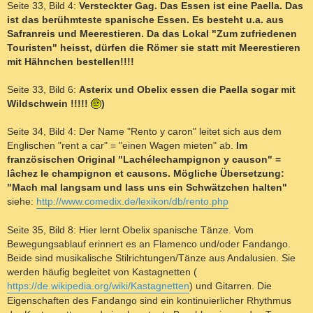
Seite 33, Bild 4:
Versteckter Gag. Das Essen ist eine Paella. Das
ist das berühmteste spanische Essen. Es besteht u.a. aus
Safranreis und Meerestieren. Da das Lokal "Zum zufriedenen
Touristen" heisst, dürfen die Römer sie statt mit Meerestieren
mit Hähnchen bestellen!!!!
Seite 33, Bild 6:
Asterix und Obelix essen die Paella sogar mit
Wildschwein !!!!!
)
Seite 34, Bild 4: Der Name "Rento y caron" leitet sich aus dem
Englischen "rent a car" = "einen Wagen mieten" ab.
Im
französischen Original "Lachélechampignon y causon" =
lâchez le champignon et causons. Mögliche Übersetzung:
"Mach mal langsam und lass uns ein Schwätzchen halten"
siehe:
http://www.comedix.de/lexikon/db/rento.php
Seite 35, Bild 8: Hier lernt Obelix spanische Tänze. Vom
Bewegungsablauf erinnert es an Flamenco und/oder Fandango.
Beide sind musikalische Stilrichtungen/Tänze aus Andalusien. Sie
werden häufig begleitet von Kastagnetten (
https://de.wikipedia.org/wiki/Kastagnetten
) und Gitarren. Die
Eigenschaften des Fandango sind ein kontinuierlicher Rhythmus