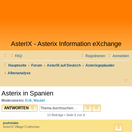
AsterIX - Asterix Information eXchange
FAQ
Registrieren
Anmelden
Hauptseite
Forum
AsterIX auf Deutsch
Asterixgeplauder
Albenanalyse
S
u
Asterix in Spanien
c
Moderatoren:
Erik
,
Maulaf
h
SUCHE
ERWEITERTE SU
ANTWORTEN
e
13 Beiträge • Seite
1
von
1
jouhmään
AsterIX Village Craftsman