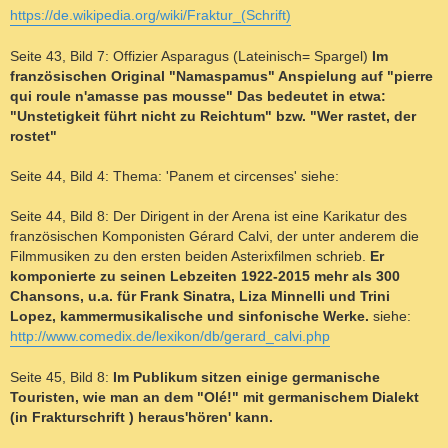
https://de.wikipedia.org/wiki/Fraktur_(Schrift)
Seite 43, Bild 7: Offizier Asparagus (Lateinisch= Spargel)
Im
französischen Original "Namaspamus" Anspielung auf "pierre
qui roule n'amasse pas mousse" Das bedeutet in etwa:
"Unstetigkeit führt nicht zu Reichtum" bzw. "Wer rastet, der
rostet"
Seite 44, Bild 4: Thema: 'Panem et circenses' siehe:
Seite 44, Bild 8: Der Dirigent in der Arena ist eine Karikatur des
französischen Komponisten Gérard Calvi, der unter anderem die
Filmmusiken zu den ersten beiden Asterixfilmen schrieb.
Er
komponierte zu seinen Lebzeiten 1922-2015 mehr als 300
Chansons, u.a. für Frank Sinatra, Liza Minnelli und Trini
Lopez, kammermusikalische und sinfonische Werke.
siehe:
http://www.comedix.de/lexikon/db/gerard_calvi.php
Seite 45, Bild 8:
Im Publikum sitzen einige germanische
Touristen, wie man an dem "Olé!" mit germanischem Dialekt
(in Frakturschrift ) heraus'hören' kann.