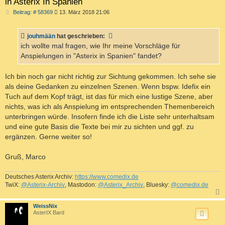
in Asterix In Spanien
B
Beitrag: # 58369
13. März 2018 21:06
e
i
t
jouhmään
hat geschrieben:
r
a
ich wollte mal fragen, wie Ihr meine Vorschläge für
g
Anspielungen in "Asterix in Spanien" fandet?
Ich bin noch gar nicht richtig zur Sichtung gekommen. Ich sehe sie
als deine Gedanken zu einzelnen Szenen. Wenn bspw. Idefix ein
Tuch auf dem Kopf trägt, ist das für mich eine lustige Szene, aber
nichts, was ich als Anspielung im entsprechenden Themenbereich
unterbringen würde. Insofern finde ich die Liste sehr unterhaltsam
und eine gute Basis die Texte bei mir zu sichten und ggf. zu
ergänzen. Gerne weiter so!
Gruß, Marco
Deutsches Asterix Archiv:
https://www.comedix.de
TwiX:
@Asterix-Archiv
, Mastodon:
@Asterix_Archiv
, Bluesky:
@comedix.de
c
WeissNix
AsterIX Bard