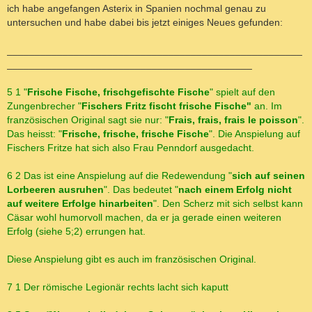
a
ich habe angefangen Asterix in Spanien nochmal genau zu
g
untersuchen und habe dabei bis jetzt einiges Neues gefunden:
_____________________________________________________
____________________________________________
5 1 "
Frische Fische, frischgefischte Fische
" spielt auf den
Zungenbrecher "
Fischers Fritz fischt frische Fische"
an. Im
französischen Original sagt sie nur: "
Frais, frais, frais le poisson
".
Das heisst: "
Frische, frische, frische Fische
". Die Anspielung auf
Fischers Fritze hat sich also Frau Penndorf ausgedacht.
6 2 Das ist eine Anspielung auf die Redewendung "
sich auf seinen
Lorbeeren ausruhen
". Das bedeutet "
nach einem Erfolg nicht
auf weitere Erfolge hinarbeiten
".
Den Scherz mit sich selbst kann
Cäsar wohl humorvoll machen, da er ja gerade einen weiteren
Erfolg (siehe 5;2) errungen hat.
Diese Anspielung gibt es auch im französischen Original.
7 1 Der römische Legionär rechts lacht sich kaputt