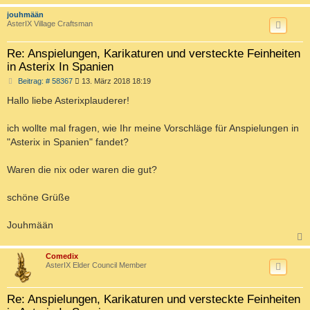
c
jouhmään
AsterIX Village Craftsman
Re: Anspielungen, Karikaturen und versteckte Feinheiten
in Asterix In Spanien
B
Beitrag: # 58367
13. März 2018 18:19
e
i
Hallo liebe Asterixplauderer!
t
r
a
ich wollte mal fragen, wie Ihr meine Vorschläge für Anspielungen in
g
"Asterix in Spanien" fandet?
Waren die nix oder waren die gut?
schöne Grüße
Jouhmään
c
Comedix
AsterIX Elder Council Member
Re: Anspielungen, Karikaturen und versteckte Feinheiten