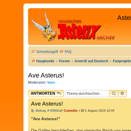
Aste
Schnellzugriff
FAQ
Hauptseite
Forum
AsterIX auf Deutsch
Fanprojek
Ave Asterus!
Moderator:
Iwan
SUCHE
ER
ANTWORTEN
Ave Asterus!
B
Beitrag: # 60858
Comedix
»
3. August 2019 10:44
e
i
"Ave Asterus!"
t
r
a
Die Gallier beschließen, das römische Reich von inn