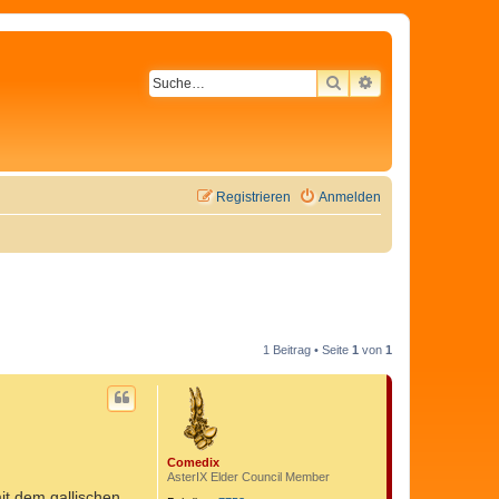
SUCHE
ERWEITERTE SU
Registrieren
Anmelden
1 Beitrag • Seite
1
von
1
Comedix
AsterIX Elder Council Member
it dem gallischen