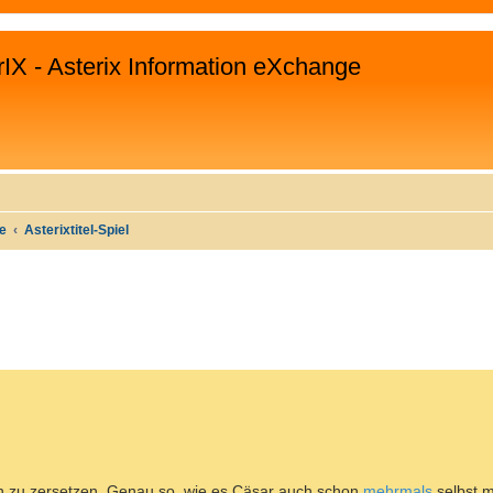
rIX - Asterix Information eXchange
te
Asterixtitel-Spiel
WEITERTE SUCHE
en zu zersetzen. Genau so, wie es Cäsar auch schon
mehrmals
selbst m