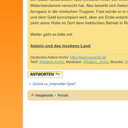
g
Widerstandsnest versucht hat. Also bewirbt sich Asteri
Arroganz in die römischen Truppen. Fast würde er in
und dem Geld korrumpiert wird, aber am Ende entschei
zieht seine Hütte im Dorf dem hektischen Betrieb in R
Weiter geht es bitte mit:
Asterix und das trockene Land
Deutsches Asterix Archiv:
https://www.comedix.de
TwiX:
@Asterix-Archiv
, Mastodon:
@Asterix_Archiv
, Bluesky:
@
ANTWORTEN
Zurück zu „Asterixtitel-Spiel“
Hauptseite
Forum