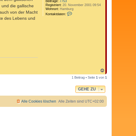
Beiträge:
7753
Registriert:
20. November 2001 09:54
 und die gallische
Wohnort:
Hamburg
 auch von der Macht
K
Kontaktdaten:
o
rte des Lebens und
n
t
a
k
t
d
a
t
e
n
v
o
n
N
C
a
o
1 Beitrag • Seite
1
von
1
c
m
h
e
o
d
GEHE ZU
b
i
e
x
n
Alle Cookies löschen
Alle Zeiten sind
UTC+02:00