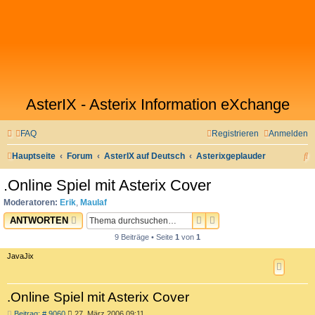
AsterIX - Asterix Information eXchange
FAQ
Registrieren
Anmelden
S
Hauptseite
Forum
AsterIX auf Deutsch
Asterixgeplauder
u
.Online Spiel mit Asterix Cover
c
Moderatoren:
Erik
,
Maulaf
h
SUCHE
ERWEITERTE SUCHE
ANTWORTEN
e
9 Beiträge • Seite
1
von
1
JavaJix
.Online Spiel mit Asterix Cover
B
Beitrag: # 9060
27. März 2006 09:11