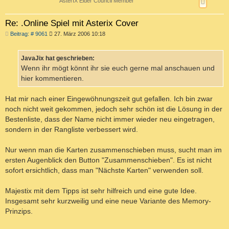
AsterIX Elder Council Member
Re: .Online Spiel mit Asterix Cover
B
Beitrag: # 9061
27. März 2006 10:18
e
i
t
JavaJix hat geschrieben:
r
a
Wenn ihr mögt könnt ihr sie euch gerne mal anschauen und
g
hier kommentieren.
Hat mir nach einer Eingewöhnungszeit gut gefallen. Ich bin zwar
noch nicht weit gekommen, jedoch sehr schön ist die Lösung in der
Bestenliste, dass der Name nicht immer wieder neu eingetragen,
sondern in der Rangliste verbessert wird.
Nur wenn man die Karten zusammenschieben muss, sucht man im
ersten Augenblick den Button "Zusammenschieben". Es ist nicht
sofort ersichtlich, dass man "Nächste Karten" verwenden soll.
Majestix mit dem Tipps ist sehr hilfreich und eine gute Idee.
Insgesamt sehr kurzweilig und eine neue Variante des Memory-
Prinzips.