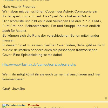
e
i
Hallo Asterix-Freunde
t
Wir haben mit den schönen Covern der Asterix Comicserie ein
r
a
Kartenspiel programmiert. Das Spiel Pairs hat eine Online
g
Highscoreliste und gibt es in den Versionen Die drei ? ? ?, TKKG,
Fünf Freunde, Schreckenstein, Tim und Struppi und nun endlich
auch für Asterix.
So können sich die Fans der verschiedenen Serien miteinander
messen.
In diesem Spiel muss man gleiche Cover finden, dabei gibt es nicht
nur die deutschen sondern auch die passenden französischen
Cover. Eine Spielanleitung ist mit dabei.
http://www.villashay.de/games/pairs/as/pairs.php
Wenn ihr mögt könnt ihr sie euch gerne mal anschauen und hier
kommentieren.
Gruß, JavaJim
c
Comedix