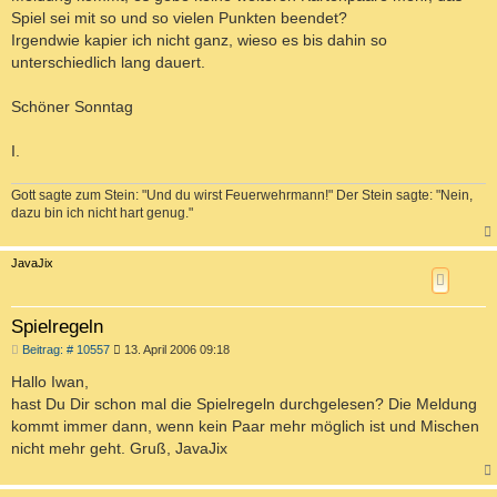
g
Spiel sei mit so und so vielen Punkten beendet?
Irgendwie kapier ich nicht ganz, wieso es bis dahin so
unterschiedlich lang dauert.
Schöner Sonntag
I.
Gott sagte zum Stein: "Und du wirst Feuerwehrmann!" Der Stein sagte: "Nein,
dazu bin ich nicht hart genug."
c
JavaJix
Spielregeln
B
Beitrag: # 10557
13. April 2006 09:18
e
i
Hallo Iwan,
t
hast Du Dir schon mal die Spielregeln durchgelesen? Die Meldung
r
a
kommt immer dann, wenn kein Paar mehr möglich ist und Mischen
g
nicht mehr geht. Gruß, JavaJix