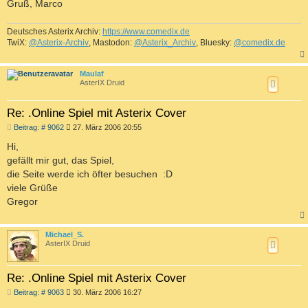
Gruß, Marco
Deutsches Asterix Archiv:
https://www.comedix.de
TwiX:
@Asterix-Archiv
, Mastodon:
@Asterix_Archiv
, Bluesky:
@comedix.de
c
Maulaf
AsterIX Druid
Re: .Online Spiel mit Asterix Cover
B
Beitrag: # 9062
27. März 2006 20:55
e
i
Hi,
t
gefällt mir gut, das Spiel,
r
a
die Seite werde ich öfter besuchen :D
g
viele Grüße
Gregor
c
Michael_S.
AsterIX Druid
Re: .Online Spiel mit Asterix Cover
B
Beitrag: # 9063
30. März 2006 16:27
e