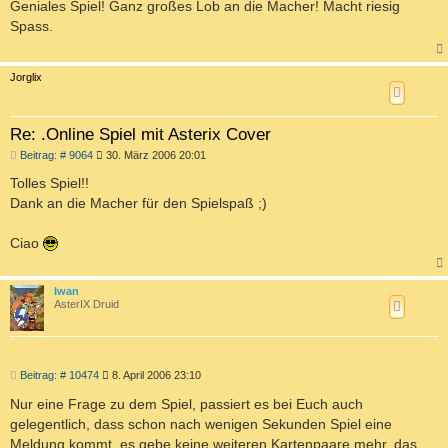
i
Geniales Spiel! Ganz großes Lob an die Macher! Macht riesig
t
Spass.
r
a
g
c
Jorglix
Re: .Online Spiel mit Asterix Cover
B
Beitrag: # 9064
30. März 2006 20:01
e
i
Tolles Spiel!!
t
Dank an die Macher für den Spielspaß ;)
r
a
g
Ciao
c
Iwan
AsterIX Druid
B
Beitrag: # 10474
8. April 2006 23:10
e
i
Nur eine Frage zu dem Spiel, passiert es bei Euch auch
t
gelegentlich, dass schon nach wenigen Sekunden Spiel eine
r
a
Meldung kommt, es gebe keine weiteren Kartenpaare mehr, das