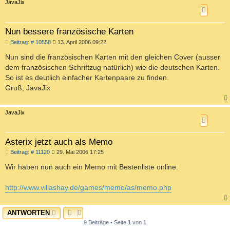
c
JavaJix
Nun bessere französische Karten
B
Beitrag: # 10558
13. April 2006 09:22
e
i
Nun sind die französischen Karten mit den gleichen Cover (ausser
t
dem französischen Schriftzug natürlich) wie die deutschen Karten.
r
a
So ist es deutlich einfacher Kartenpaare zu finden.
g
Gruß, JavaJix
c
JavaJix
Asterix jetzt auch als Memo
B
Beitrag: # 11120
29. Mai 2006 17:25
e
i
Wir haben nun auch ein Memo mit Bestenliste online:
t
r
a
http://www.villashay.de/games/memo/as/memo.php
g
c
ANTWORTEN
9 Beiträge • Seite
1
von
1