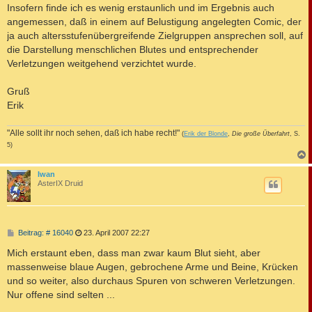
Insofern finde ich es wenig erstaunlich und im Ergebnis auch
angemessen, daß in einem auf Belustigung angelegten Comic, der
ja auch altersstufenübergreifende Zielgruppen ansprechen soll, auf
die Darstellung menschlichen Blutes und entsprechender
Verletzungen weitgehend verzichtet wurde.
Gruß
Erik
"Alle sollt ihr noch sehen, daß ich habe recht!"
(
Erik der Blonde
,
Die große Überfahrt
, S.
5)
c
Iwan
AsterIX Druid
B
Beitrag: # 16040
23. April 2007 22:27
e
i
Mich erstaunt eben, dass man zwar kaum Blut sieht, aber
t
massenweise blaue Augen, gebrochene Arme und Beine, Krücken
r
a
und so weiter, also durchaus Spuren von schweren Verletzungen.
g
Nur offene sind selten ...