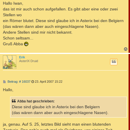
i
Hallo Iwan,
t
das ist mir auch schon aufgefallen. Es gibt aber eine oder zwei
r
a
Stellen wo
g
ein Römer blutet. Diese sind glaube ich in Asterix bei den Belgiern
(das wären dann aber auch eingeschlagene Nasen).
Andere Stellen sind mir nicht bekannt.
Schon seltsam...
Gruß Abba
c
Erik
AsterIX Druid
B
Beitrag: # 16037
23. April 2007 15:22
e
i
Hallo,
t
r
a
Abba hat geschrieben:
g
Diese sind glaube ich in Asterix bei den Belgiern
(das wären dann aber auch eingeschlagene Nasen).
ja, genau. Auf S. 25, letztes Bild sieht man einen blutenden