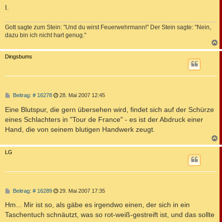
I.
Gott sagte zum Stein: "Und du wirst Feuerwehrmann!" Der Stein sagte: "Nein,
dazu bin ich nicht hart genug."
c
Dingsbums
B
Beitrag: # 16278
28. Mai 2007 12:45
e
i
Eine Blutspur, die gern übersehen wird, findet sich auf der Schürze
t
eines Schlachters in "Tour de France" - es ist der Abdruck einer
r
a
Hand, die von seinem blutigen Handwerk zeugt.
g
c
LG
B
Beitrag: # 16289
29. Mai 2007 17:35
e
i
Hm... Mir ist so, als gäbe es irgendwo einen, der sich in ein
t
Taschentuch schnäutzt, was so rot-weiß-gestreift ist, und das sollte
r