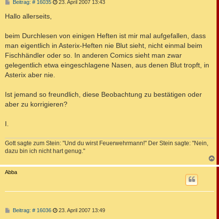
B
Beitrag: # 16035
23. April 2007 13:43
e
i
Hallo allerseits,
t
r
a
beim Durchlesen von einigen Heften ist mir mal aufgefallen, dass
g
man eigentlich in Asterix-Heften nie Blut sieht, nicht einmal beim
Fischhändler oder so. In anderen Comics sieht man zwar
gelegentlich etwa eingeschlagene Nasen, aus denen Blut tropft, in
Asterix aber nie.
Ist jemand so freundlich, diese Beobachtung zu bestätigen oder
aber zu korrigieren?
I.
Gott sagte zum Stein: "Und du wirst Feuerwehrmann!" Der Stein sagte: "Nein,
dazu bin ich nicht hart genug."
c
Abba
B
Beitrag: # 16036
23. April 2007 13:49
e