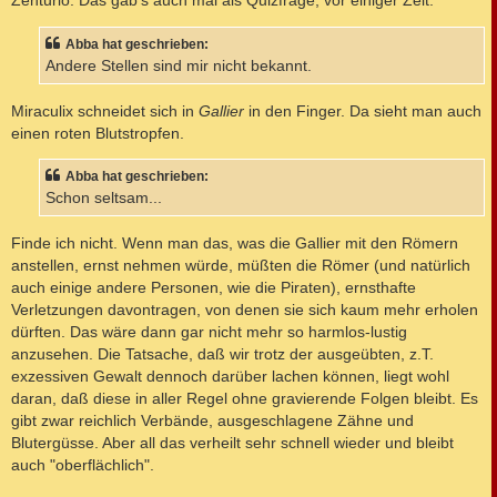
Zenturio. Das gab's auch mal als Quizfrage, vor einiger Zeit.
Abba hat geschrieben:
Andere Stellen sind mir nicht bekannt.
Miraculix schneidet sich in
Gallier
in den Finger. Da sieht man auch
einen roten Blutstropfen.
Abba hat geschrieben:
Schon seltsam...
Finde ich nicht. Wenn man das, was die Gallier mit den Römern
anstellen, ernst nehmen würde, müßten die Römer (und natürlich
auch einige andere Personen, wie die Piraten), ernsthafte
Verletzungen davontragen, von denen sie sich kaum mehr erholen
dürften. Das wäre dann gar nicht mehr so harmlos-lustig
anzusehen. Die Tatsache, daß wir trotz der ausgeübten, z.T.
exzessiven Gewalt dennoch darüber lachen können, liegt wohl
daran, daß diese in aller Regel ohne gravierende Folgen bleibt. Es
gibt zwar reichlich Verbände, ausgeschlagene Zähne und
Blutergüsse. Aber all das verheilt sehr schnell wieder und bleibt
auch "oberflächlich".