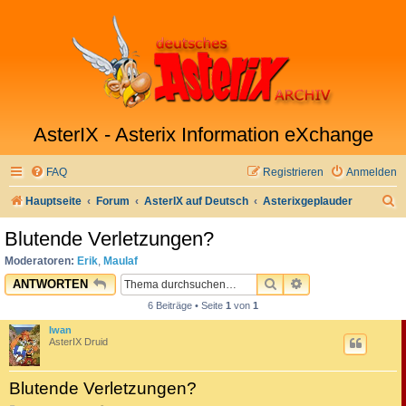
AsterIX - Asterix Information eXchange
FAQ
Registrieren
Anmelden
S
Hauptseite
Forum
AsterIX auf Deutsch
Asterixgeplauder
u
Blutende Verletzungen?
c
Moderatoren:
Erik
,
Maulaf
h
SUCHE
ERWEITERTE SU
ANTWORTEN
e
6 Beiträge • Seite
1
von
1
Iwan
AsterIX Druid
Blutende Verletzungen?