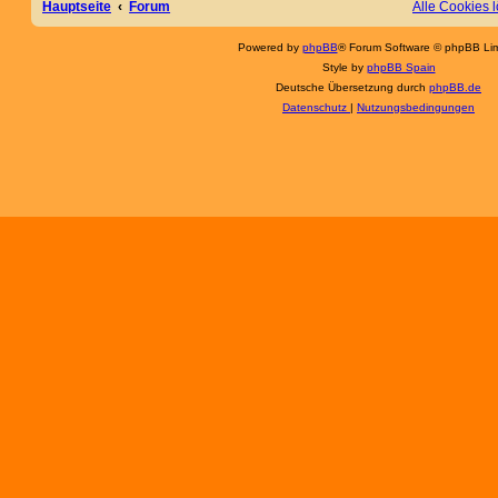
Hauptseite
Forum
Alle Cookies 
Powered by
phpBB
® Forum Software © phpBB Lim
Style by
phpBB Spain
Deutsche Übersetzung durch
phpBB.de
Datenschutz
|
Nutzungsbedingungen