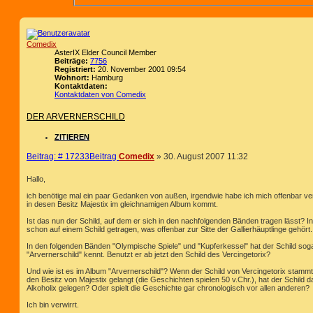
Comedix
AsterIX Elder Council Member
Beiträge:
7756
Registriert:
20. November 2001 09:54
Wohnort:
Hamburg
Kontaktdaten:
Kontaktdaten von Comedix
DER ARVERNERSCHILD
ZITIEREN
Beitrag: # 17233
Beitrag
Comedix
»
30. August 2007 11:32
Hallo,
ich benötige mal ein paar Gedanken von außen, irgendwie habe ich mich offenbar ve
in desen Besitz Majestix im gleichnamigen Album kommt.
Ist das nun der Schild, auf dem er sich in den nachfolgenden Bänden tragen lässt? I
schon auf einem Schild getragen, was offenbar zur Sitte der Gallierhäuptlinge gehört.
In den folgenden Bänden "Olympische Spiele" und "Kupferkessel" hat der Schild sog
"Arvernerschild" kennt. Benutzt er ab jetzt den Schild des Vercingetorix?
Und wie ist es im Album "Arvernerschild"? Wenn der Schild von Vercingetorix stammt
den Besitz von Majestix gelangt (die Geschichten spielen 50 v.Chr.), hat der Schild 
Alkoholix gelegen? Oder spielt die Geschichte gar chronologisch vor allen anderen?
Ich bin verwirrt.