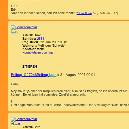
Gruß
Erik
"Alle sollt ihr noch sehen, daß ich habe recht!"
(
Erik der Blonde
,
Die große Überfahrt
, S. 5)
Iwan
AsterIX Druid
Beiträge:
2564
Registriert:
22. Juni 2002 09:01
Wohnort:
Mellingen (Schweiz)
Kontaktdaten:
Kontaktdaten von Iwan
ZITIEREN
Beitrag: # 17246
Beitrag
Iwan
»
31. August 2007 00:01
Hallo,
Majestix ist ja eher der Korpulenteren einer, also ist es fraglich, ob ihn überhaupt al
können. Bei einigen ind zumindest Zweifel angebracht.
I.
Gott sagte zum Stein: "Und du wirst Feuerwehrmann!" Der Stein sagte: "Nein, dazu bi
Aktuar
AsterIX Bard