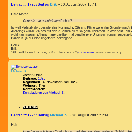
Beitrag: # 17237
Beitrag
Erik
»
30. August 2007 13:41
Hallo Marco,
Comedix hat geschrieben:
Richtig?
ja, weil Majestix dort gerade eine Kur macht. Cäsar's Pläne waren im Grunde von Anf
Allerdings würde ich das mit den 2 Jahren nicht so genau nehmen. In welchem Jahr
wohl kaum sagen (Aktuar hatte darüber mal detailliertere Untersuchtungen angestellt,
Bände ist ja nur eine ungefähre Zeitangabe.
Gruß
Erik
"Alle sollt ihr noch sehen, daß ich habe recht!"
(
Erik der Blonde
,
Die große Überfahrt
, S. 5)
Michael_S.
AsterIX Druid
Beiträge:
1321
Registriert:
16. November 2001 19:50
Wohnort:
Trier
Kontaktdaten:
Kontaktdaten von Michael_S.
ZITIEREN
Beitrag: # 17244
Beitrag
Michael_S.
»
30. August 2007 21:34
Hallo!
Iwan hat geschrieben:
Es gibt ja noch mindestens einen weiteren Schild, näml