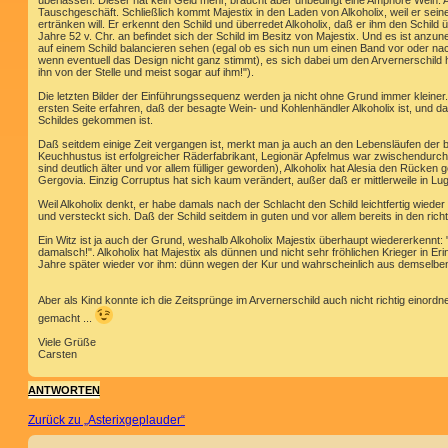
überlassen. Dieser hat kein Geld mehr, braucht aber unbedingt eine Amphore Wein. Al
Tauschgeschäft. Schließlich kommt Majestix in den Laden von Alkoholix, weil er sein
ertränken will. Er erkennt den Schild und überredet Alkoholix, daß er ihm den Schild
Jahre 52 v. Chr. an befindet sich der Schild im Besitz von Majestix. Und es ist anz
auf einem Schild balancieren sehen (egal ob es sich nun um einen Band vor oder na
wenn eventuell das Design nicht ganz stimmt), es sich dabei um den Arvernerschild 
ihn von der Stelle und meist sogar auf ihm!").
Die letzten Bilder der Einführungssequenz werden ja nicht ohne Grund immer kleiner. 
ersten Seite erfahren, daß der besagte Wein- und Kohlenhändler Alkoholix ist, und da
Schildes gekommen ist.
Daß seitdem einige Zeit vergangen ist, merkt man ja auch an den Lebensläufen der b
Keuchhustus ist erfolgreicher Räderfabrikant, Legionär Apfelmus war zwischendurch 
sind deutlich älter und vor allem fülliger geworden), Alkoholix hat Alesia den Rücken
Gergovia. Einzig Corruptus hat sich kaum verändert, außer daß er mittlerweile in Lugd
Weil Alkoholix denkt, er habe damals nach der Schlacht den Schild leichtfertig wied
und versteckt sich. Daß der Schild seitdem in guten und vor allem bereits in den richt
Ein Witz ist ja auch der Grund, weshalb Alkoholix Majestix überhaupt wiedererkenn
damalsch!". Alkoholix hat Majestix als dünnen und nicht sehr fröhlichen Krieger in E
Jahre später wieder vor ihm: dünn wegen der Kur und wahrscheinlich aus demselben 
Aber als Kind konnte ich die Zeitsprünge im Arvernerschild auch nicht richtig einordn
gemacht ...
Viele Grüße
Carsten
ANTWORTEN
Zurück zu „Asterixgeplauder“