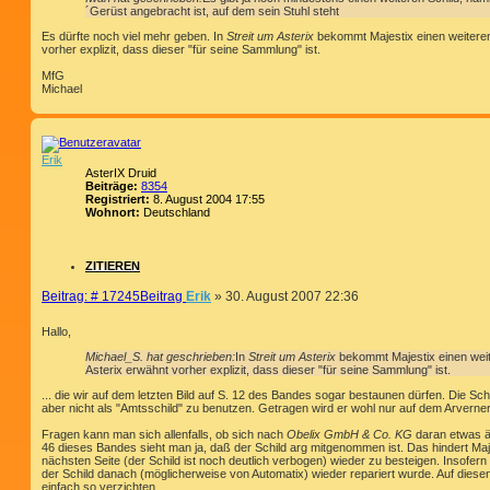
´Gerüst angebracht ist, auf dem sein Stuhl steht
Es dürfte noch viel mehr geben. In
Streit um Asterix
bekommt Majestix einen weiteren
vorher explizit, dass dieser "für seine Sammlung" ist.
MfG
Michael
Erik
AsterIX Druid
Beiträge:
8354
Registriert:
8. August 2004 17:55
Wohnort:
Deutschland
ZITIEREN
Beitrag: # 17245
Beitrag
Erik
»
30. August 2007 22:36
Hallo,
Michael_S. hat geschrieben:
In
Streit um Asterix
bekommt Majestix einen weit
Asterix erwähnt vorher explizit, dass dieser "für seine Sammlung" ist.
... die wir auf dem letzten Bild auf S. 12 des Bandes sogar bestaunen dürfen. Die Sc
aber nicht als "Amtsschild" zu benutzen. Getragen wird er wohl nur auf dem Arverner
Fragen kann man sich allenfalls, ob sich nach
Obelix GmbH & Co. KG
daran etwas än
46 dieses Bandes sieht man ja, daß der Schild arg mitgenommen ist. Das hindert Majest
nächsten Seite (der Schild ist noch deutlich verbogen) wieder zu besteigen. Insofe
der Schild danach (möglicherweise von Automatix) wieder repariert wurde. Auf diesen 
einfach so verzichten.