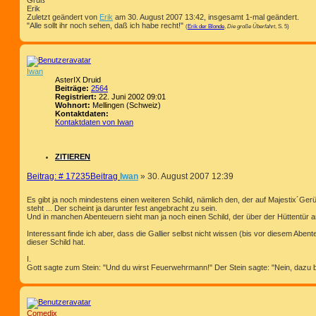
Gruß
Erik
Zuletzt geändert von
Erik
am 30. August 2007 13:42, insgesamt 1-mal geändert.
"Alle sollt ihr noch sehen, daß ich habe recht!"
(
Erik der Blonde
,
Die große Überfahrt
, S. 5)
Iwan
AsterIX Druid
Beiträge:
2564
Registriert:
22. Juni 2002 09:01
Wohnort:
Mellingen (Schweiz)
Kontaktdaten:
Kontaktdaten von Iwan
ZITIEREN
Beitrag: # 17235
Beitrag
Iwan
»
30. August 2007 12:39
Es gibt ja noch mindestens einen weiteren Schild, nämlich den, der auf Majestix´Gerü
steht ... Der scheint ja darunter fest angebracht zu sein.
Und in manchen Abenteuern sieht man ja noch einen Schild, der über der Hüttentür a
Interessant finde ich aber, dass die Gallier selbst nicht wissen (bis vor diesem Abe
dieser Schild hat.
I.
Gott sagte zum Stein: "Und du wirst Feuerwehrmann!" Der Stein sagte: "Nein, dazu bi
Comedix