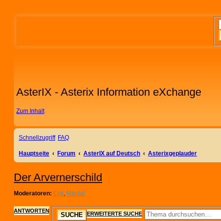
AsterIX - Asterix Information eXchange
Zum Inhalt
Schnellzugriff
FAQ
Hauptseite
Forum
AsterIX auf Deutsch
Asterixgeplauder
Der Arvernerschild
Moderatoren:
Erik
,
Maulaf
ANTWORTEN
ERWEITERTE SUCHE
SUCHE