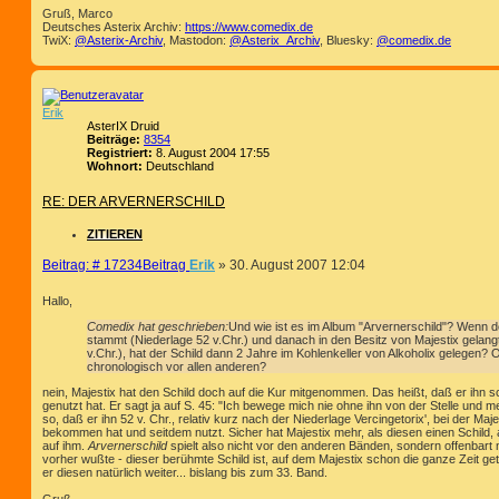
Gruß, Marco
Deutsches Asterix Archiv:
https://www.comedix.de
TwiX:
@Asterix-Archiv
, Mastodon:
@Asterix_Archiv
, Bluesky:
@comedix.de
Erik
AsterIX Druid
Beiträge:
8354
Registriert:
8. August 2004 17:55
Wohnort:
Deutschland
RE: DER ARVERNERSCHILD
ZITIEREN
Beitrag: # 17234
Beitrag
Erik
»
30. August 2007 12:04
Hallo,
Comedix hat geschrieben:
Und wie ist es im Album "Arvernerschild"? Wenn de
stammt (Niederlage 52 v.Chr.) und danach in den Besitz von Majestix gelang
v.Chr.), hat der Schild dann 2 Jahre im Kohlenkeller von Alkoholix gelegen? 
chronologisch vor allen anderen?
nein, Majestix hat den Schild doch auf die Kur mitgenommen. Das heißt, daß er ihn
genutzt hat. Er sagt ja auf S. 45: "Ich bewege mich nie ohne ihn von der Stelle und me
so, daß er ihn 52 v. Chr., relativ kurz nach der Niederlage Vercingetorix', bei der Maj
bekommen hat und seitdem nutzt. Sicher hat Majestix mehr, als diesen einen Schild, 
auf ihm.
Arvernerschild
spielt also nicht vor den anderen Bänden, sondern offenbart 
vorher wußte - dieser berühmte Schild ist, auf dem Majestix schon die ganze Zeit g
er diesen natürlich weiter... bislang bis zum 33. Band.