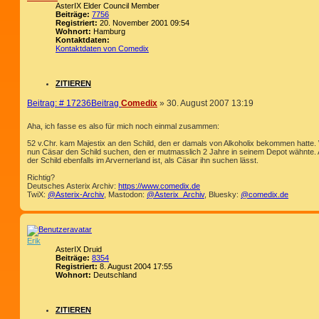
AsterIX Elder Council Member
Beiträge:
7756
Registriert:
20. November 2001 09:54
Wohnort:
Hamburg
Kontaktdaten:
Kontaktdaten von Comedix
ZITIEREN
Beitrag: # 17236
Beitrag
Comedix
»
30. August 2007 13:19
Aha, ich fasse es also für mich noch einmal zusammen:
52 v.Chr. kam Majestix an den Schild, den er damals von Alkoholix bekommen hatte. 
nun Cäsar den Schild suchen, den er mutmasslich 2 Jahre in seinem Depot wähnte. Also
der Schild ebenfalls im Arvernerland ist, als Cäsar ihn suchen lässt.
Richtig?
Deutsches Asterix Archiv:
https://www.comedix.de
TwiX:
@Asterix-Archiv
, Mastodon:
@Asterix_Archiv
, Bluesky:
@comedix.de
Erik
AsterIX Druid
Beiträge:
8354
Registriert:
8. August 2004 17:55
Wohnort:
Deutschland
ZITIEREN