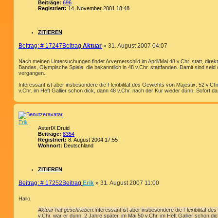
Beiträge:
696
Registriert:
14. November 2001 18:48
ZITIEREN
Beitrag: # 17247
Beitrag
Aktuar
»
31. August 2007 04:07
Nach meinen Untersuchungen findet Arvernerschild im April/Mai 48 v.Chr. statt, dire
Bandes, Olympische Spiele, die bekanntlich in 48 v.Chr. stattfanden. Damit sind seid 
vergangen.
Interessant ist aber insbesondere die Flexibilität des Gewichts von Majestix. 52 v.Ch
v.Chr. im Heft Gallier schon dick, dann 48 v.Chr. nach der Kur wieder dünn. Sofort da
Erik
AsterIX Druid
Beiträge:
8354
Registriert:
8. August 2004 17:55
Wohnort:
Deutschland
ZITIEREN
Beitrag: # 17252
Beitrag
Erik
»
31. August 2007 11:00
Hallo,
Aktuar hat geschrieben:
Interessant ist aber insbesondere die Flexibilität de
v.Chr. war er dünn, 2 Jahre später, im Mai 50 v.Chr. im Heft Gallier schon di