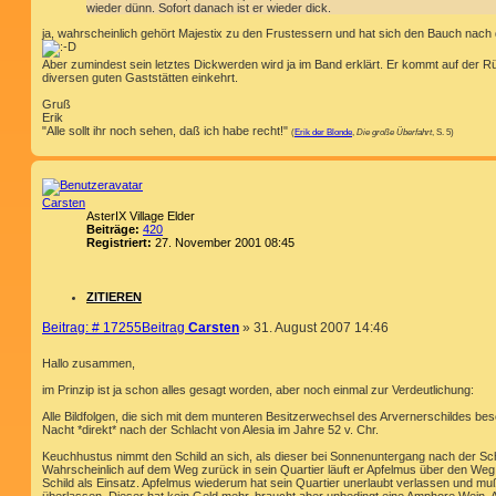
wieder dünn. Sofort danach ist er wieder dick.
ja, wahrscheinlich gehört Majestix zu den Frustessern und hat sich den Bauch nach d
Aber zumindest sein letztes Dickwerden wird ja im Band erklärt. Er kommt auf der Rü
diversen guten Gaststätten einkehrt.
Gruß
Erik
"Alle sollt ihr noch sehen, daß ich habe recht!"
(
Erik der Blonde
,
Die große Überfahrt
, S. 5)
Carsten
AsterIX Village Elder
Beiträge:
420
Registriert:
27. November 2001 08:45
ZITIEREN
Beitrag: # 17255
Beitrag
Carsten
»
31. August 2007 14:46
Hallo zusammen,
im Prinzip ist ja schon alles gesagt worden, aber noch einmal zur Verdeutlichung:
Alle Bildfolgen, die sich mit dem munteren Besitzerwechsel des Arvernerschildes bes
Nacht *direkt* nach der Schlacht von Alesia im Jahre 52 v. Chr.
Keuchhustus nimmt den Schild an sich, als dieser bei Sonnenuntergang nach der Sch
Wahrscheinlich auf dem Weg zurück in sein Quartier läuft er Apfelmus über den Weg
Schild als Einsatz. Apfelmus wiederum hat sein Quartier unerlaubt verlassen und m