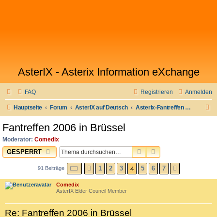
AsterIX - Asterix Information eXchange
FAQ
Registrieren
Anmelden
S
Hauptseite
Forum
AsterIX auf Deutsch
Asterix-Fantreffen & Stammtisch
u
Fantreffen 2006 in Brüssel
c
Moderator:
Comedix
h
SUCHE
ERWEITERTE SUC
GESPERRT
e
SEITE
4
VON
7
4
1
2
3
5
6
7
91 Beiträge
VORHERIGE
NÄCHSTE
Comedix
AsterIX Elder Council Member
Re: Fantreffen 2006 in Brüssel