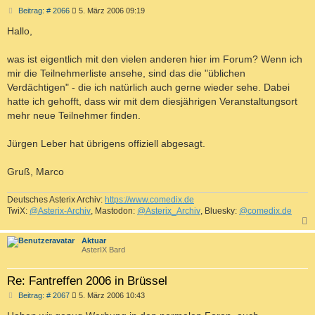
B
Beitrag: # 2066
5. März 2006 09:19
e
i
Hallo,
t
r
a
was ist eigentlich mit den vielen anderen hier im Forum? Wenn ich
g
mir die Teilnehmerliste ansehe, sind das die "üblichen
Verdächtigen" - die ich natürlich auch gerne wieder sehe. Dabei
hatte ich gehofft, dass wir mit dem diesjährigen Veranstaltungsort
mehr neue Teilnehmer finden.
Jürgen Leber hat übrigens offiziell abgesagt.
Gruß, Marco
Deutsches Asterix Archiv:
https://www.comedix.de
TwiX:
@Asterix-Archiv
, Mastodon:
@Asterix_Archiv
, Bluesky:
@comedix.de
c
Aktuar
AsterIX Bard
Re: Fantreffen 2006 in Brüssel
B
Beitrag: # 2067
5. März 2006 10:43
e
i