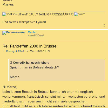
Markus
wuff! wuff! JAUL? JÅUL! GRRRØØØÅÅRRR!
Und so was schimpft sich Lyriker!
c
Maulaf
AsterIX Druid
Re: Fantreffen 2006 in Brüssel
B
Beitrag: # 2076
7. März 2006 19:09
e
i
t
Comedix hat geschrieben:
r
a
Spricht man in Brüssel deutsch?
g
Marco
Hi Marco,
beim letzten Besuch in Brüssel konnte ich eher mit englisch
weiterkommen, französisch scheint mir am weitesten verbreitet und
niederländisch haben auch nicht sehr viele gesprochen.
Zum Ablauf: Gibt es auch Interessenten für einen Flohmarktbesuch