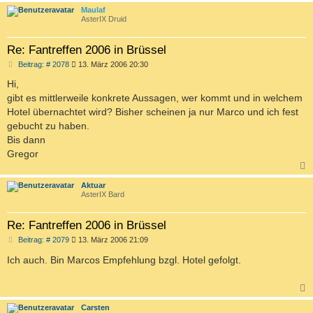
c
Maulaf
AsterIX Druid
Re: Fantreffen 2006 in Brüssel
B
Beitrag: # 2078
13. März 2006 20:30
e
i
Hi,
t
gibt es mittlerweile konkrete Aussagen, wer kommt und in welchem
r
a
Hotel übernachtet wird? Bisher scheinen ja nur Marco und ich fest
g
gebucht zu haben.
Bis dann
Gregor
c
Aktuar
AsterIX Bard
Re: Fantreffen 2006 in Brüssel
B
Beitrag: # 2079
13. März 2006 21:09
e
i
Ich auch. Bin Marcos Empfehlung bzgl. Hotel gefolgt.
t
r
a
g
c
Carsten