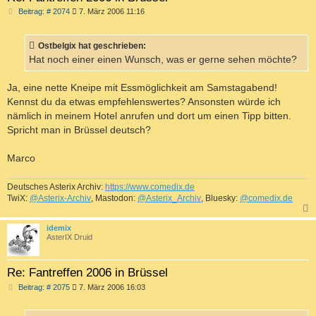
B
Beitrag: # 2074
7. März 2006 11:16
e
i
t
Ostbelgix hat geschrieben:
r
a
Hat noch einer einen Wunsch, was er gerne sehen möchte?
g
Ja, eine nette Kneipe mit Essmöglichkeit am Samstagabend!
Kennst du da etwas empfehlenswertes? Ansonsten würde ich
nämlich in meinem Hotel anrufen und dort um einen Tipp bitten.
Spricht man in Brüssel deutsch?
Marco
Deutsches Asterix Archiv:
https://www.comedix.de
TwiX:
@Asterix-Archiv
, Mastodon:
@Asterix_Archiv
, Bluesky:
@comedix.de
c
idemix
AsterIX Druid
Re: Fantreffen 2006 in Brüssel
B
Beitrag: # 2075
7. März 2006 16:03
e
i
t