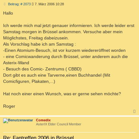
B
Beitrag: # 2073
7. März 2006 10:28
e
i
Hallo
t
r
a
Ich werde mich mal jetzt genauer informieren. Ich werde leider erst
g
Samstag morgen in Brüssel ankommen. Versuche aber mein
Möglichstes, Freitag dabeizusein.
Als Vorschlag habe ich am Samstag :
-Einen Atomium-Besuch, ist vor kurzem wiedereröffnet worden
- eine Comicwanderung durch Brüssel, unter anderem auch die
Asterix-Wand
- Besuch des Comic- Zentrums ( CBBD)
Dort gibt es auch eine Tarverne,einen Buchhandel (Mit
Comicfiguren, Plakaten,...)
Hat noch einer einen Wunsch, was er gerne sehen möchte?
Roger
c
Comedix
AsterIX Elder Council Member
Re: Fantreffen 2006 in Brüssel