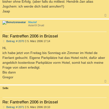
a
bisher ohne Erfolg. (aber falls du mitliest: Hendrik-Jan alias
g
Jogchem: ich werde dich bald anrufen!!)
Jaap
c
Maulaf
AsterIX Druid
Re: Fantreffen 2006 in Brüssel
B
Beitrag: # 2070
5. März 2006 17:14
e
i
Hi,
t
ich habe jetzt von Freitag bis Sonntag ein Zimmer im Hotel de
r
a
Fierlant gebucht. Eigene Parkplätze hat das Hotel nicht, dafür aber
g
angeblich kostenlose Parkplätze vorm Hotel, somit hat sich meine
Frage von oben erledigt.
Bis dann
Gregor
c
Sellix
Re: Fantreffen 2006 in Brüssel
B
Beitrag: # 2071
5. März 2006 19:10