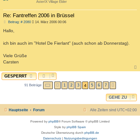
AsterIX Village Elder
Re: Fantreffen 2006 in Brüssel
B
Beitrag: # 2080
14. März 2006 00:06
e
i
Hallo,
t
r
a
ich bin auch im "Hotel De Fierlant" (auch schon ab Donnerstag).
g
Viele Grüße
Carsten
GESPERRT
c
SEITE
4
VON
7
4
1
2
3
5
6
7
91 Beiträge
VORHERIGE
NÄCHSTE
GEHE ZU
Hauptseite
Forum
Alle Zeiten sind
UTC+02:00
Powered by
phpBB
® Forum Software © phpBB Limited
Style by
phpBB Spain
Deutsche Übersetzung durch
phpBB.de
Datenschutz
|
Nutzungsbedingungen