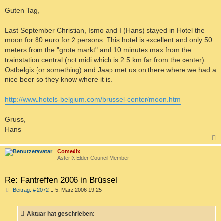
e
i
Guten Tag,
t
r
a
Last September Christian, Ismo and I (Hans) stayed in Hotel the
g
moon for 80 euro for 2 persons. This hotel is excellent and only 50
meters from the "grote markt" and 10 minutes max from the
trainstation central (not midi which is 2.5 km far from the center).
Ostbelgix (or something) and Jaap met us on there where we had a
nice beer so they know where it is.
http://www.hotels-belgium.com/brussel-center/moon.htm
Gruss,
Hans
c
Comedix
AsterIX Elder Council Member
Re: Fantreffen 2006 in Brüssel
B
Beitrag: # 2072
5. März 2006 19:25
e
i
t
Aktuar hat geschrieben:
r