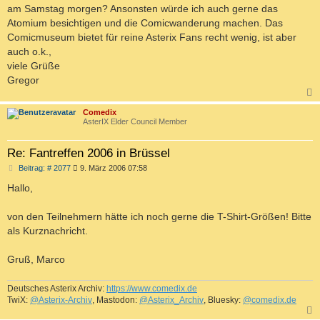
am Samstag morgen? Ansonsten würde ich auch gerne das
Atomium besichtigen und die Comicwanderung machen. Das
Comicmuseum bietet für reine Asterix Fans recht wenig, ist aber
auch o.k.,
viele Grüße
Gregor
c
Comedix
AsterIX Elder Council Member
Re: Fantreffen 2006 in Brüssel
B
Beitrag: # 2077
9. März 2006 07:58
e
i
Hallo,
t
r
a
von den Teilnehmern hätte ich noch gerne die T-Shirt-Größen! Bitte
g
als Kurznachricht.
Gruß, Marco
Deutsches Asterix Archiv:
https://www.comedix.de
TwiX:
@Asterix-Archiv
, Mastodon:
@Asterix_Archiv
, Bluesky:
@comedix.de