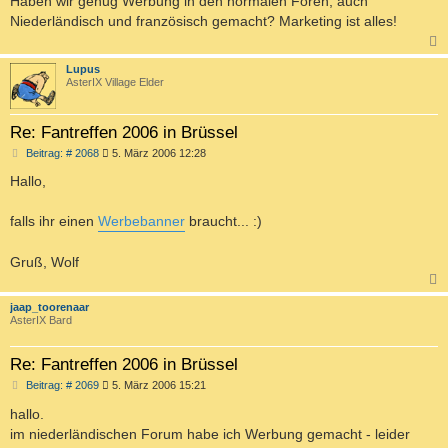
Haben wir genug Werbung in den normalen Foren, auch
t
Niederländisch und französisch gemacht? Marketing ist alles!
r
a
g
c
Lupus
AsterIX Village Elder
Re: Fantreffen 2006 in Brüssel
B
Beitrag: # 2068
5. März 2006 12:28
e
i
Hallo,
t
r
a
falls ihr einen
Werbebanner
braucht... :)
g
Gruß, Wolf
c
jaap_toorenaar
AsterIX Bard
Re: Fantreffen 2006 in Brüssel
B
Beitrag: # 2069
5. März 2006 15:21
e
i
hallo.
t
im niederländischen Forum habe ich Werbung gemacht - leider
r