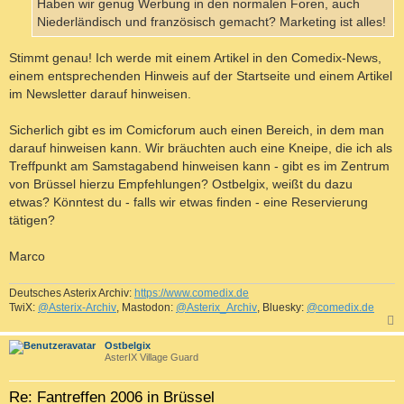
a
Haben wir genug Werbung in den normalen Foren, auch
g
Niederländisch und französisch gemacht? Marketing ist alles!
Stimmt genau! Ich werde mit einem Artikel in den Comedix-News,
einem entsprechenden Hinweis auf der Startseite und einem Artikel
im Newsletter darauf hinweisen.
Sicherlich gibt es im Comicforum auch einen Bereich, in dem man
darauf hinweisen kann. Wir bräuchten auch eine Kneipe, die ich als
Treffpunkt am Samstagabend hinweisen kann - gibt es im Zentrum
von Brüssel hierzu Empfehlungen? Ostbelgix, weißt du dazu
etwas? Könntest du - falls wir etwas finden - eine Reservierung
tätigen?
Marco
Deutsches Asterix Archiv:
https://www.comedix.de
TwiX:
@Asterix-Archiv
, Mastodon:
@Asterix_Archiv
, Bluesky:
@comedix.de
c
Ostbelgix
AsterIX Village Guard
Re: Fantreffen 2006 in Brüssel