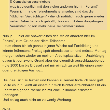
Comedix hat geschrieben:
r
a
was ist eigentlich mit den vielen anderen hier im Forum?
g
Wenn ich mir die Teilnehmerliste ansehe, sind das die
"üblichen Verdächtigen" - die ich natürlich auch gerne wieder
sehe. Dabei hatte ich gehofft, dass wir mit dem diesjährigen
Veranstaltungsort mehr neue Teilnehmer finden.
Nun ja.... hier die Antwort eines der "vielen anderen hier im
Forum", zum Grund der Nicht-Teilnahme:
- zum einen bin ich genau in jener Woche auf Fortbildung und
könnte frühestens Freitag spät abends starten und müsste Montag
morgen schon wieder an meinem Arbeitsplatz sitzen. Unabhängig
davon ist der zweite Grund aber der eigentlich ausschlaggebende:
- die 1000 km bis Brüssel sind mir einfach zu weit für einen zwei-
oder dreitägigen Ausflug...
Die Idee, sich zu treffen und kennen zu lernen finde ich sehr gut!
Sollte es in Zukunft an einem für mich leichter erreichbaren Ort ein
Fantreffen geben, werde ich mir eine Teilnahme ernsthaft
überlegen.
Und es lag auch nicht an zu wenig Werbung...
Grüße