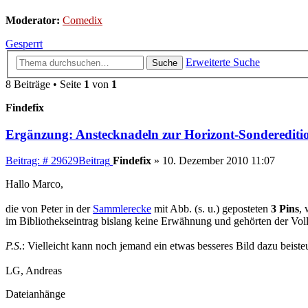
Moderator:
Comedix
Gesperrt
Erweiterte Suche
Suche
8 Beiträge • Seite
1
von
1
Findefix
Ergänzung: Anstecknadeln zur Horizont-Sonderediti
Beitrag: # 29629
Beitrag
Findefix
»
10. Dezember 2010 11:07
Hallo Marco,
die von Peter in der
Sammlerecke
mit Abb. (s. u.) geposteten
3 Pins
,
im Bibliothekseintrag bislang keine Erwähnung und gehörten der Voll
P.S.
: Vielleicht kann noch jemand ein etwas besseres Bild dazu beist
LG, Andreas
Dateianhänge