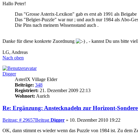
Hallo Peter!
Das "Grosse Asterix-Lexikon" gab es erst ab 1991 als Beigabe b
Das "Belgier-Puzzle" war nur ; und auch nur 1984 als Abo-Ges
Die Pins nach meinem Wissensstand auch .
Danke für diese konkrete Zuordnung
, - kannst Du uns bitte vie
LG, Andreas
Nach oben
Digger
AsterIX Village Elder
Beiträge:
348
Registriert:
21. Dezember 2009 22:13
Wohnort:
Aurich
Re: Ergänzung: Anstecknadeln zur Horizont-Sondere
Beitrag: # 29657
Beitrag
Digger
»
10. Dezember 2010 19:22
OK, dann stimmt es wieder wenn das Puzzle von 1984 ist. Zu dem Zeit