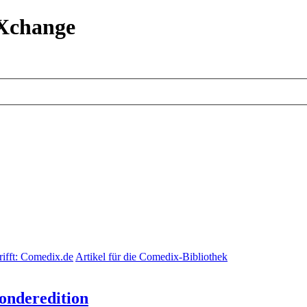
eXchange
rifft: Comedix.de
Artikel für die Comedix-Bibliothek
onderedition