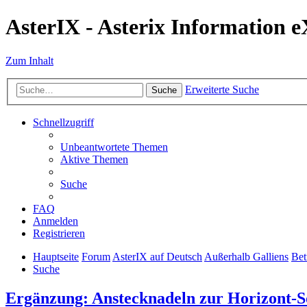
AsterIX - Asterix Information 
Zum Inhalt
Erweiterte Suche
Suche
Schnellzugriff
Unbeantwortete Themen
Aktive Themen
Suche
FAQ
Anmelden
Registrieren
Hauptseite
Forum
AsterIX auf Deutsch
Außerhalb Galliens
Bet
Suche
Ergänzung: Anstecknadeln zur Horizont-S