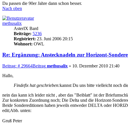
Da passen die 90er Jahre dann schon besser.
Nach oben
methusalix
AsterIX Bard
Beiträge:
5236
Registriert:
23. Juni 2006 20:15
Wohnort:
OWL
Re: Ergänzung: Anstecknadeln zur Horizont-Sondere
Beitrag: # 29664
Beitrag
methusalix
»
10. Dezember 2010 21:40
Hallo,
Findefix hat geschrieben:
kannst Du uns bitte vielleicht noch d
nein das kann ich leider nicht , aber das "Beiblatt" ist der Briefums
Zur konkreten Zuordnung noch; Die Delta und die Horizont-Sonderedit
Beide Sondereditionen haben jeweils entweder DELTA oder HORIZ
edit;Abb. unten:
Gruß Peter