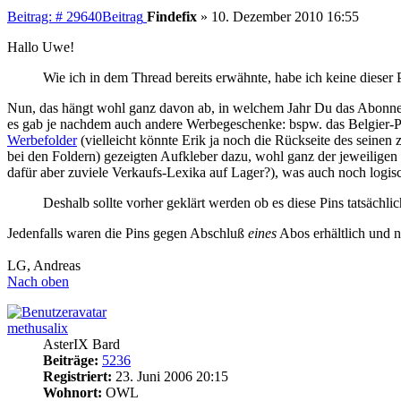
Beitrag: # 29640
Beitrag
Findefix
»
10. Dezember 2010 16:55
Hallo Uwe!
Wie ich in dem Thread bereits erwähnte, habe ich keine dieser
Nun, das hängt wohl ganz davon ab, in welchem Jahr Du das Abonneme
es gab je nachdem auch andere Werbegeschenke: bspw. das Belgier-Pu
Werbefolder
(vielleicht könnte Erik ja noch die Rückseite des seinen
bei den Foldern) gezeigten Aufkleber dazu, wohl ganz der jeweiligen
dafür aber zuviele Verkaufs-Lexika auf Lager?), was auch noch logisc
Deshalb sollte vorher geklärt werden ob es diese Pins tatsäch
Jedenfalls waren die Pins gegen Abschluß
eines
Abos erhältlich und 
LG, Andreas
Nach oben
methusalix
AsterIX Bard
Beiträge:
5236
Registriert:
23. Juni 2006 20:15
Wohnort:
OWL