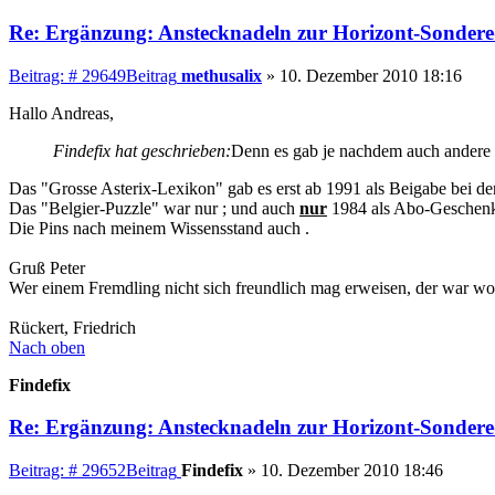
Re: Ergänzung: Anstecknadeln zur Horizont-Sondere
Beitrag: # 29649
Beitrag
methusalix
»
10. Dezember 2010 18:16
Hallo Andreas,
Findefix hat geschrieben:
Denn es gab je nachdem auch andere 
Das "Grosse Asterix-Lexikon" gab es erst ab 1991 als Beigabe bei der
Das "Belgier-Puzzle" war nur ; und auch
nur
1984 als Abo-Geschenk 
Die Pins nach meinem Wissensstand auch .
Gruß Peter
Wer einem Fremdling nicht sich freundlich mag erweisen, der war wo
Rückert, Friedrich
Nach oben
Findefix
Re: Ergänzung: Anstecknadeln zur Horizont-Sondere
Beitrag: # 29652
Beitrag
Findefix
»
10. Dezember 2010 18:46