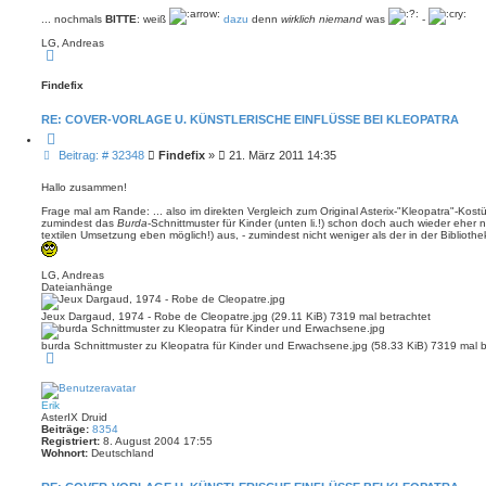
r
h
t
e
e
r
... nochmals
BITTE
: weiß
dazu
denn
wirklich niemand
was
-
n
a
LG, Andreas
g
N
a
c
Findefix
h
o
b
RE: COVER-VORLAGE U. KÜNSTLERISCHE EINFLÜSSE BEI KLEOPATRA
e
n
Z
i
B
Beitrag: # 32348
Findefix
»
21. März 2011 14:35
t
e
i
i
e
Hallo zusammen!
r
t
e
Frage mal am Rande: ... also im direkten Vergleich zum Original Asterix-"Kleopatra"-Kos
r
n
zumindest das
Burda
-Schnittmuster für Kinder (unten li.!) schon doch auch wieder eher 
a
textilen Umsetzung eben möglich!) aus, - zumindest nicht weniger als der in der Bibliothe
g
LG, Andreas
Dateianhänge
Jeux Dargaud, 1974 - Robe de Cleopatre.jpg (29.11 KiB) 7319 mal betrachtet
burda Schnittmuster zu Kleopatra für Kinder und Erwachsene.jpg (58.33 KiB) 7319 mal b
N
a
c
h
o
Erik
b
AsterIX Druid
e
Beiträge:
8354
n
Registriert:
8. August 2004 17:55
Wohnort:
Deutschland