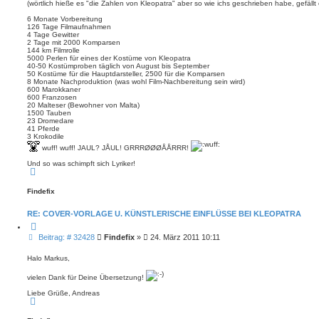
(wörtlich hieße es "die Zahlen von Kleopatra" aber so wie ichs geschrieben habe, gefällt
a
g
6 Monate Vorbereitung
126 Tage Filmaufnahmen
4 Tage Gewitter
2 Tage mit 2000 Komparsen
144 km Filmrolle
5000 Perlen für eines der Kostüme von Kleopatra
40-50 Kostümproben täglich von August bis September
50 Kostüme für die Hauptdarsteller, 2500 für die Komparsen
8 Monate Nachproduktion (was wohl Film-Nachbereitung sein wird)
600 Marokkaner
600 Franzosen
20 Malteser (Bewohner von Malta)
1500 Tauben
23 Dromedare
41 Pferde
3 Krokodile
wuff! wuff! JAUL? JÅUL! GRRRØØØÅÅRRR!
Und so was schimpft sich Lyriker!
N
a
c
Findefix
h
o
b
RE: COVER-VORLAGE U. KÜNSTLERISCHE EINFLÜSSE BEI KLEOPATRA
e
n
Z
i
B
Beitrag: # 32428
Findefix
»
24. März 2011 10:11
t
e
i
i
e
Halo Markus,
r
t
e
r
vielen Dank für Deine Übersetzung!
n
a
Liebe Grüße, Andreas
g
N
a
c