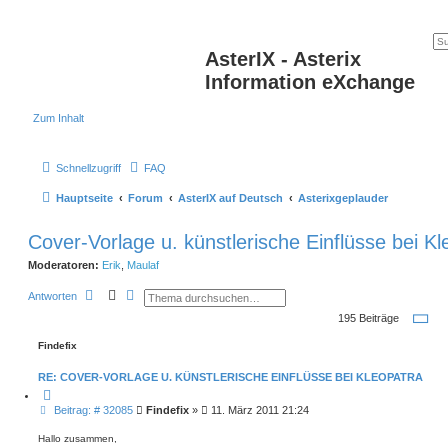
AsterIX - Asterix
Information eXchange
Zum Inhalt
Schnellzugriff
FAQ
Hauptseite
Forum
AsterIX auf Deutsch
Asterixgeplauder
Cover-Vorlage u. künstlerische Einflüsse bei Kl
Moderatoren:
Erik
,
Maulaf
S
E
Antworten
u
r
S
195 Beiträge
c
w
e
h
e
i
e
i
Findefix
t
t
e
e
7
RE: COVER-VORLAGE U. KÜNSTLERISCHE EINFLÜSSE BEI KLEOPATRA
r
v
t
Z
o
e
i
B
Beitrag: # 32085
Findefix
»
11. März 2011 21:24
n
S
t
e
1
u
i
3
i
e
c
Hallo zusammen,