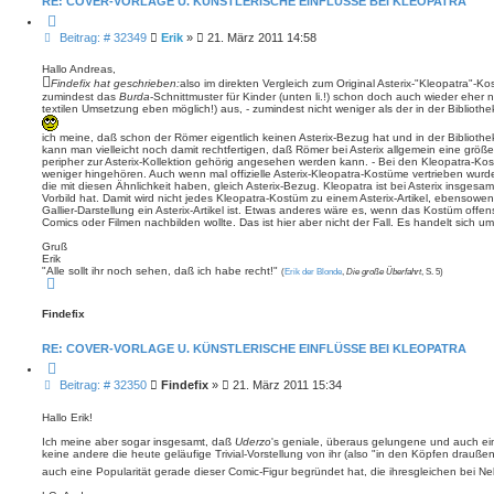
RE: COVER-VORLAGE U. KÜNSTLERISCHE EINFLÜSSE BEI KLEOPATRA
Z
i
B
Beitrag: # 32349
Erik
»
21. März 2011 14:58
t
e
i
i
e
Hallo Andreas,
r
t
Findefix hat geschrieben:
also im direkten Vergleich zum Original Asterix-"Kleopatra"-K
e
zumindest das
Burda
-Schnittmuster für Kinder (unten li.!) schon doch auch wieder eher 
r
n
textilen Umsetzung eben möglich!) aus, - zumindest nicht weniger als der in der Bibliothe
a
g
ich meine, daß schon der Römer eigentlich keinen Asterix-Bezug hat und in der Biblioth
kann man vielleicht noch damit rechtfertigen, daß Römer bei Asterix allgemein eine größere
peripher zur Asterix-Kollektion gehörig angesehen werden kann. - Bei den Kleopatra-Ko
weniger hingehören. Auch wenn mal offizielle Asterix-Kleopatra-Kostüme vertrieben wur
die mit diesen Ähnlichkeit haben, gleich Asterix-Bezug. Kleopatra ist bei Asterix insgesam
Vorbild hat. Damit wird nicht jedes Kleopatra-Kostüm zu einem Asterix-Artikel, ebensowen
Gallier-Darstellung ein Asterix-Artikel ist. Etwas anderes wäre es, wenn das Kostüm offe
Comics oder Filmen nachbilden wollte. Das ist hier aber nicht der Fall. Es handelt sich
Gruß
Erik
"Alle sollt ihr noch sehen, daß ich habe recht!"
(
Erik der Blonde
,
Die große Überfahrt
, S. 5)
N
a
c
Findefix
h
o
b
RE: COVER-VORLAGE U. KÜNSTLERISCHE EINFLÜSSE BEI KLEOPATRA
e
n
Z
i
B
Beitrag: # 32350
Findefix
»
21. März 2011 15:34
t
e
i
i
e
Hallo Erik!
r
t
e
Ich meine aber sogar insgesamt, daß
Uderzo
's geniale, überaus gelungene und auch ei
r
n
keine andere die heute geläufige Trivial-Vorstellung von ihr (also "in den Köpfen draußen
a
auch eine Popularität gerade dieser Comic-Figur begründet hat, die ihresgleichen bei N
g