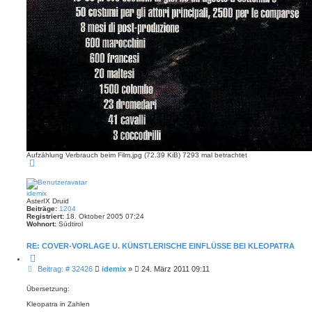
Aufzählung Verbrauch beim Film.jpg (72.39 KiB) 7293 mal betrachtet
N
a
c
h
o
idemix
b
AsterIX Druid
e
Beiträge:
1204
n
Registriert:
18. Oktober 2005 07:24
Wohnort:
Südtirol
RE: COVER-VORLAGE U. KÜNSTLERISCHE EINFLÜSSE BEI KLEOPATRA
Z
i
B
Beitrag: # 32426
idemix
»
24. März 2011 09:11
t
e
i
i
e
Übersetzung:
r
t
e
Kleopatra in Zahlen
r
n