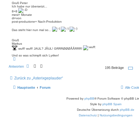
Gruß Peter
Ich habe nur übersetzt...
8=8
mesi= Monate
di=von
post-produzione= Nach-Produktion
Das steht hier nun mal so...
Gruß
Markus
wuff! wuff! JAUL? JÅUL! GRRRØØØÅÅRRR!
Und so was schimpft sich Lyriker!
N
a
c
Antworten
S
195 Beiträge
h
e
o
i
b
Zurück zu „Asterixgeplauder“
t
e
e
n
7
Hauptseite
Forum
Alle Coo
v
o
n
Powered by
phpBB
® Forum Software © phpBB Lim
1
3
Style by
phpBB Spain
Deutsche Übersetzung durch
phpBB.de
Datenschutz
|
Nutzungsbedingungen