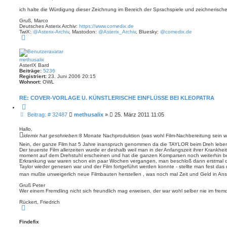
r
e
t
e
n
ich halte die Würdigung dieser Zeichnung im Bereich der Sprachspiele und zeichnerische
r
n
v
a
o
Gruß, Marco
g
n
Deutsches Asterix Archiv:
https://www.comedix.de
C
TwiX:
@Asterix-Archiv
, Mastodon:
@Asterix_Archiv
, Bluesky:
@comedix.de
N
o
a
m
c
e
h
d
o
i
methusalix
b
x
AsterIX Bard
e
Beiträge:
5236
n
Registriert:
23. Juni 2006 20:15
Wohnort:
OWL
RE: COVER-VORLAGE U. KÜNSTLERISCHE EINFLÜSSE BEI KLEOPATRA
Z
i
B
Beitrag: # 32487
methusalix
»
25. März 2011 11:05
t
e
i
i
e
Hallo,
r
t
idemix hat geschrieben:
8 Monate Nachproduktion (was wohl Film-Nachbereitung sein wi
e
r
Nein, der ganze Film hat 5 Jahre inanspruch genommen da die TAYLOR beim Dreh leben
n
a
Der teuerste Film allerzeiten wurde er deshalb weil man in der Anfangszeit ihrer Krankhe
moment auf dem Drehstuhl erscheinen und hat die ganzen Komparsen noch weiterhin bes
g
Erkrankung war waren schon ein paar Wochen vergangen, man beschloß dann erstmal die
Taylor wieder genesen war und der Film fortgeführt werden konnte - stellte man fest da
man mußte unweigerlich neue Filmbauten herstellen , was noch mal Zeit und Geld in 
Gruß Peter
Wer einem Fremdling nicht sich freundlich mag erweisen, der war wohl selber nie im fre
Rückert, Friedrich
N
a
c
Findefix
h