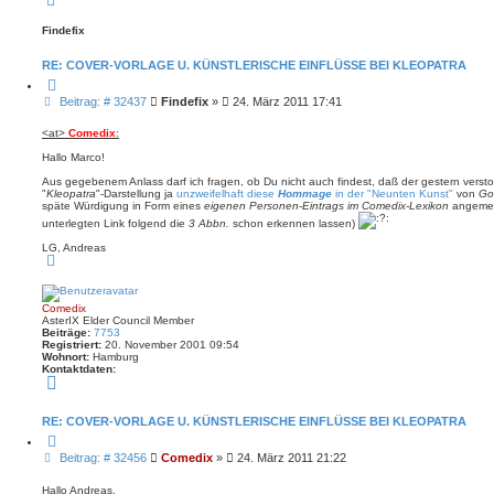
a
c
Findefix
h
o
b
RE: COVER-VORLAGE U. KÜNSTLERISCHE EINFLÜSSE BEI KLEOPATRA
e
n
Z
i
B
Beitrag: # 32437
Findefix
»
24. März 2011 17:41
t
e
i
i
e
<at>
Comedix
:
r
t
e
Hallo Marco!
r
n
a
Aus gegebenem Anlass darf ich fragen, ob Du nicht auch findest, daß der gestern vers
g
"
Kleopatra
"-Darstellung ja
unzweifelhaft diese
Hommage
in der "Neunten Kunst"
von
Go
späte Würdigung in Form eines
eigenen Personen-Eintrags im Comedix-Lexikon
angemess
unterlegten Link folgend die
3 Abbn.
schon erkennen lassen)
LG, Andreas
N
a
c
h
o
Comedix
b
AsterIX Elder Council Member
e
Beiträge:
7753
n
Registriert:
20. November 2001 09:54
Wohnort:
Hamburg
Kontaktdaten:
K
o
n
t
RE: COVER-VORLAGE U. KÜNSTLERISCHE EINFLÜSSE BEI KLEOPATRA
a
Z
k
i
t
B
Beitrag: # 32456
Comedix
»
24. März 2011 21:22
t
d
e
i
a
i
e
t
Hallo Andreas,