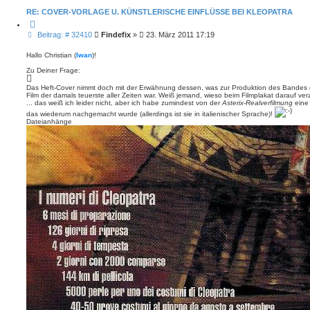
o
b
RE: COVER-VORLAGE U. KÜNSTLERISCHE EINFLÜSSE BEI KLEOPATRA
e
n
Z
i
B
Beitrag: # 32410
Findefix
»
23. März 2011 17:19
t
e
i
i
e
Hallo Christian (
Iwan
)!
r
t
e
Zu Deiner Frage:
r
n
a
Das Heft-Cover nimmt doch mit der Erwähnung dessen, was zur Produktion des Bandes 
g
Film der damals teuerste aller Zeiten war. Weiß jemand, wieso beim Filmplakat darauf ver
... das weiß ich leider nicht, aber ich habe zumindest von der
Asterix-Realverfilmung
ein
das wiederum nachgemacht wurde (allerdings ist sie in italienischer Sprache)!
Dateianhänge