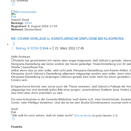
LG, Andreas
N
a
c
h
o
Erik
b
AsterIX Druid
e
Beiträge:
8354
n
Registriert:
8. August 2004 17:55
Wohnort:
Deutschland
RE: COVER-VORLAGE U. KÜNSTLERISCHE EINFLÜSSE BEI KLEOPATRA
Z
i
B
Beitrag: # 32354
Erik
»
21. März 2011 17:45
t
e
i
i
e
Hallo Andreas,
r
t
Findefix hat geschrieben:
Ich meine aber sogar insgesamt, daß
Uderzo
's geniale, übe
e
Kleopatra-Darstellung wie keine andere die heute geläufige Trivial-Vorstellung von ihr (
r
n
Straße") beeinflusst hat,
a
selbst wenn das so sein sollte, wird nicht jede Kleopatra-Darstellung zum Asteirx-Artikel
g
Kleopatra durch Uderzo's Darstellung allgemein mitgeprägt worden sein sollte, dann wür
Kleopatra-Darstellung zu derjenigen Uderzos gerade kein Indiz mehr für einen gezielte
Comics sein.
Entsprechend könnte man sonst auch die These vertreten, daß Uderzo's Falbala die Vors
mitgeprägt hat und deshalb jedes Bild einer jungen, ansehnlichen Gallierin (bzw. Keltin)
Das führt aber doch ersichtlich zu weit.
Für eine Aufnahme in die Comedix-Bibliothek muß daher m.E. eine hinreichende,
konkre
Comic- oder Filmfigur bestehen. Und die ist bei den Burda-Schnittmustern nunmal nicht 
Gruß
Erik
"Alle sollt ihr noch sehen, daß ich habe recht!"
(
Erik der Blonde
,
Die große Überfahrt
, S. 5)
N
a
c
Findefix
h