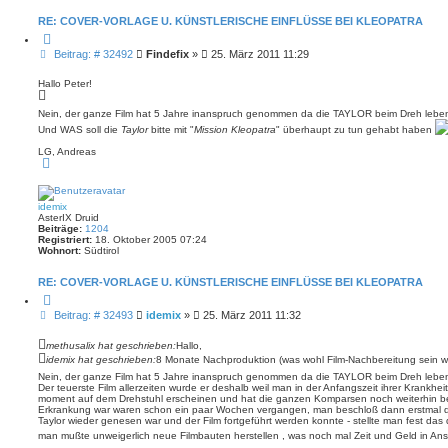
o
b
RE: COVER-VORLAGE U. KÜNSTLERISCHE EINFLÜSSE BEI KLEOPATRA
e
n
Z
i
B
Beitrag: # 32492
Findefix
»
25. März 2011 11:29
t
e
i
i
e
Hallo Peter!
r
t
e
r
Nein, der ganze Film hat 5 Jahre inanspruch genommen da die TAYLOR beim Dreh leben
n
a
Und WAS soll die
Taylor
bitte mit "
Mission Kleopatra
" überhaupt zu tun gehabt haben
g
LG, Andreas
N
a
c
h
o
idemix
b
AsterIX Druid
e
Beiträge:
1204
n
Registriert:
18. Oktober 2005 07:24
Wohnort:
Südtirol
RE: COVER-VORLAGE U. KÜNSTLERISCHE EINFLÜSSE BEI KLEOPATRA
Z
i
B
Beitrag: # 32493
idemix
»
25. März 2011 11:32
t
e
i
i
e
methusalix hat geschrieben:
Hallo,
r
t
idemix hat geschrieben:
8 Monate Nachproduktion (was wohl Film-Nachbereitung sein wi
e
r
n
Nein, der ganze Film hat 5 Jahre inanspruch genommen da die TAYLOR beim Dreh leben
a
Der teuerste Film allerzeiten wurde er deshalb weil man in der Anfangszeit ihrer Krankhe
g
moment auf dem Drehstuhl erscheinen und hat die ganzen Komparsen noch weiterhin bes
Erkrankung war waren schon ein paar Wochen vergangen, man beschloß dann erstmal die
Taylor wieder genesen war und der Film fortgeführt werden konnte - stellte man fest da
man mußte unweigerlich neue Filmbauten herstellen , was noch mal Zeit und Geld in 