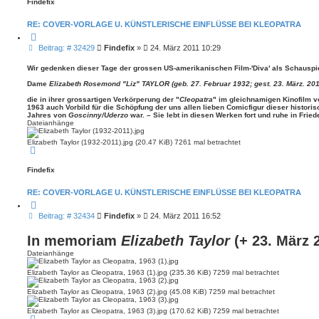
Findefix
h
o
b
RE: COVER-VORLAGE U. KÜNSTLERISCHE EINFLÜSSE BEI KLEOPATRA
e
n
Z
i
B
Beitrag: # 32429
Findefix
»
24. März 2011 10:29
t
e
i
i
e
Wir gedenken dieser Tage der grossen US-amerikanischen Film-'Diva' als Schauspie
r
t
e
Dame
Elizabeth Rosemond "Liz" TAYLOR (geb. 27. Februar 1932; gest. 23. März. 201
r
n
a
die in ihrer grossartigen Verkörperung der "
Cleopatra
" im gleichnamigen Kinofilm 
g
1963 auch Vorbild für die Schöpfung der uns allen lieben Comicfigur dieser histori
Jahres von
Goscinny/Uderzo
war. – Sie lebt in diesen Werken fort und ruhe in Fried
Dateianhänge
Elizabeth Taylor (1932-2011).jpg (20.47 KiB) 7261 mal betrachtet
N
a
c
Findefix
h
o
b
RE: COVER-VORLAGE U. KÜNSTLERISCHE EINFLÜSSE BEI KLEOPATRA
e
n
Z
i
B
Beitrag: # 32434
Findefix
»
24. März 2011 16:52
t
e
i
i
e
In memoriam
Elizabeth Taylor
(+ 23. März 
r
t
e
Dateianhänge
r
n
a
Elizabeth Taylor as Cleopatra, 1963 (1).jpg (235.36 KiB) 7259 mal betrachtet
g
Elizabeth Taylor as Cleopatra, 1963 (2).jpg (45.08 KiB) 7259 mal betrachtet
Elizabeth Taylor as Cleopatra, 1963 (3).jpg (170.62 KiB) 7259 mal betrachtet
N