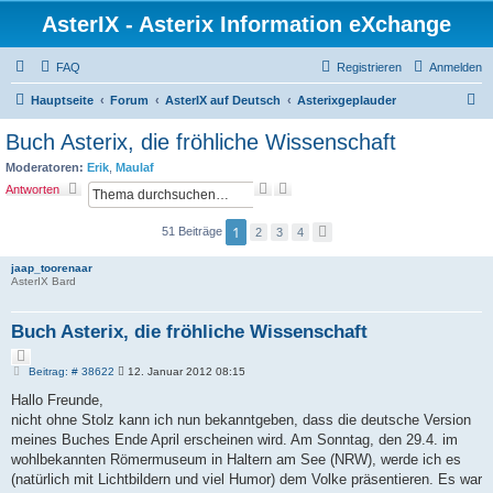
AsterIX - Asterix Information eXchange
FAQ
Registrieren
Anmelden
S
Hauptseite
Forum
AsterIX auf Deutsch
Asterixgeplauder
u
Buch Asterix, die fröhliche Wissenschaft
c
Moderatoren:
Erik
,
Maulaf
h
S
E
Antworten
u
r
e
c
w
1
51 Beiträge
2
3
4
N
h
e
ä
e
i
c
t
jaap_toorenaar
h
e
AsterIX Bard
s
r
t
t
e
e
Buch Asterix, die fröhliche Wissenschaft
S
Z
u
i
B
c
Beitrag: # 38622
12. Januar 2012 08:15
e
t
h
i
Hallo Freunde,
i
e
t
e
nicht ohne Stolz kann ich nun bekanntgeben, dass die deutsche Version
r
r
a
meines Buches Ende April erscheinen wird. Am Sonntag, den 29.4. im
e
g
wohlbekannten Römermuseum in Haltern am See (NRW), werde ich es
n
(natürlich mit Lichtbildern und viel Humor) dem Volke präsentieren. Es war