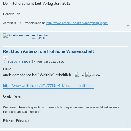
Der Titel erscheint laut Verlag Juni 2012
Hendrik Jan
Asterix in 100+ translations at:
http://www.asterix-obelix.nl/manylanguages
methusalix
AsterIX Bard
Re: Buch Asterix, die fröhliche Wissenschaft
Z
i
B
Beitrag: # 38908
4. Februar 2012 08:56
e
t
i
Hallo,
i
t
e
auch demnächst bei "Weltbild" erhältlich -
r
r
a
e
g
http://www.weltbild.de/3/17220574-1/buc ... chaft.html
n
Gruß Peter
Wer einem Fremdling nicht sich freundlich mag erweisen, der war wohl selber nie im
fremden Land auf Reisen.
Rückert, Friedrich