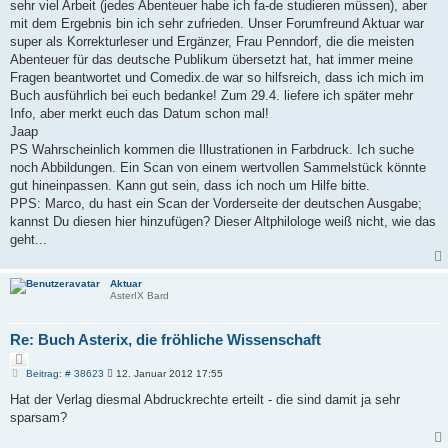
sehr viel Arbeit (jedes Abenteuer habe ich fa-de studieren müssen), aber
mit dem Ergebnis bin ich sehr zufrieden. Unser Forumfreund Aktuar war
super als Korrekturleser und Ergänzer, Frau Penndorf, die die meisten
Abenteuer für das deutsche Publikum übersetzt hat, hat immer meine
Fragen beantwortet und Comedix.de war so hilfsreich, dass ich mich im
Buch ausführlich bei euch bedanke! Zum 29.4. liefere ich später mehr
Info, aber merkt euch das Datum schon mal!
Jaap
PS Wahrscheinlich kommen die Illustrationen in Farbdruck. Ich suche
noch Abbildungen. Ein Scan von einem wertvollen Sammelstück könnte
gut hineinpassen. Kann gut sein, dass ich noch um Hilfe bitte.
PPS: Marco, du hast ein Scan der Vorderseite der deutschen Ausgabe;
kannst Du diesen hier hinzufügen? Dieser Altphilologe weiß nicht, wie das
geht...
Aktuar
AsterIX Bard
Re: Buch Asterix, die fröhliche Wissenschaft
Z
i
B
Beitrag: # 38623
12. Januar 2012 17:55
e
t
i
Hat der Verlag diesmal Abdruckrechte erteilt - die sind damit ja sehr
i
t
e
sparsam?
r
r
a
e
g