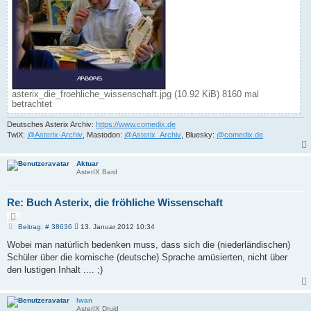
asterix_die_froehliche_wissenschaft.jpg (10.92 KiB) 8160 mal
betrachtet
Deutsches Asterix Archiv:
https://www.comedix.de
TwiX:
@Asterix-Archiv
, Mastodon:
@Asterix_Archiv
, Bluesky:
@comedix.de
Aktuar
AsterIX Bard
Re: Buch Asterix, die fröhliche Wissenschaft
Z
i
B
Beitrag: # 38636
13. Januar 2012 10:34
e
t
i
Wobei man natürlich bedenken muss, dass sich die (niederländischen)
i
t
e
Schüler über die komische (deutsche) Sprache amüsierten, nicht über
r
r
a
den lustigen Inhalt .... ;)
e
g
n
Iwan
AsterIX Druid