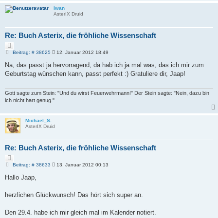
n
Iwan
AsterIX Druid
Re: Buch Asterix, die fröhliche Wissenschaft
Z
i
B
Beitrag: # 38625
12. Januar 2012 18:49
e
t
i
Na, das passt ja hervorragend, da hab ich ja mal was, das ich mir zum
i
t
e
Geburtstag wünschen kann, passt perfekt :) Gratuliere dir, Jaap!
r
r
a
e
g
n
Gott sagte zum Stein: "Und du wirst Feuerwehrmann!" Der Stein sagte: "Nein, dazu bin
ich nicht hart genug."
Michael_S.
AsterIX Druid
Re: Buch Asterix, die fröhliche Wissenschaft
Z
i
B
Beitrag: # 38633
13. Januar 2012 00:13
e
t
i
Hallo Jaap,
i
t
e
r
r
a
herzlichen Glückwunsch! Das hört sich super an.
e
g
n
Den 29.4. habe ich mir gleich mal im Kalender notiert.