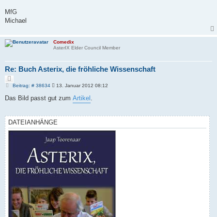
MfG
Michael
Comedix
AsterIX Elder Council Member
Re: Buch Asterix, die fröhliche Wissenschaft
Z
i
B
Beitrag: # 38634
13. Januar 2012 08:12
e
t
i
Das Bild passt gut zum
Artikel
.
i
t
e
r
r
a
e
g
DATEIANHÄNGE
n