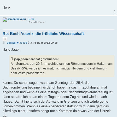
Henk
Erik
AsterIX Druid
Re: Buch Asterix, die fröhliche Wissenschaft
Z
i
B
Beitrag: # 38893
3. Februar 2012 09:25
e
t
i
Hallo Jaap,
i
t
e
r
r
a
jaap_toorenaar hat geschrieben:
e
g
Am Sonntag, den 29.4. im wohlbekannten Römermuseum in Haltern am
n
See (NRW), werde ich es (natürlich mit Lichtbildern und viel Humor)
dem Volke präsentieren.
kannst Du schon sagen, wann am Sonntag, den 29.4. die
Buchvorstellung beginnen wird? Ich habe mir das im Zugfahrplan mal
angesehen und wenn es eine Mittags- oder Nachmittagsveranstaltung ist,
dann schaffe ich es an einem Tage mit dem Zug hin und wieder nach
Hause. Damit hielte sich der Aufwand in Grenzen und ich würde gerne
vorbeikommen. Wenn es eine Abendveranstaltung wird, dann geht das
allerdings nicht. Insofern hängt mein Kommen da etwas von der Uhrzeit
ab.