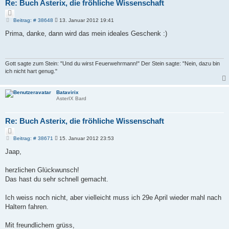
Re: Buch Asterix, die fröhliche Wissenschaft
Z
i
B
Beitrag: # 38648
13. Januar 2012 19:41
e
t
i
Prima, danke, dann wird das mein ideales Geschenk :)
i
t
e
r
r
a
e
g
n
Gott sagte zum Stein: "Und du wirst Feuerwehrmann!" Der Stein sagte: "Nein, dazu bin
ich nicht hart genug."
Batavirix
AsterIX Bard
Re: Buch Asterix, die fröhliche Wissenschaft
Z
i
B
Beitrag: # 38671
15. Januar 2012 23:53
e
t
i
Jaap,
i
t
e
r
r
a
herzlichen Glückwunsch!
e
g
Das hast du sehr schnell gemacht.
n
Ich weiss noch nicht, aber vielleicht muss ich 29e April wieder mahl nach
Haltern fahren.
Mit freundlichem grüss,