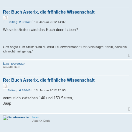
Re: Buch Asterix, die fröhliche Wissenschaft
Z
i
B
Beitrag: # 38640
13. Januar 2012 14:07
e
t
i
Wieviele Seiten wird das Buch denn haben?
i
t
e
r
r
a
e
g
n
Gott sagte zum Stein: "Und du wirst Feuerwehrmann!" Der Stein sagte: "Nein, dazu bin
ich nicht hart genug."
jaap_toorenaar
AsterIX Bard
Re: Buch Asterix, die fröhliche Wissenschaft
Z
i
B
Beitrag: # 38643
13. Januar 2012 15:05
e
t
i
vermutlich zwischen 140 und 150 Seiten,
i
t
e
Jaap
r
r
a
e
g
n
Iwan
AsterIX Druid