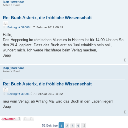
jaap_toorenaar
AsterIX Bard
Re: Buch Asterix, die fröhliche Wissenschaft
Z
i
B
Beitrag: # 39000
7. Februar 2012 09:49
e
t
i
Hallo,
i
t
e
Das Happening im römischen Museum in Haltern ist für 14.00 Uhr am So.
r
r
a
den 29.4. geplant. Dass das Buch erst ab Juni erhältlich sein soll,
e
g
wundert mich. Ich werde Nachfrage beim Verlag machen,
n
Jaap
jaap_toorenaar
AsterIX Bard
Re: Buch Asterix, die fröhliche Wissenschaft
Z
i
B
Beitrag: # 39001
7. Februar 2012 11:22
e
t
i
neu vom Verlag: ab Anfang Mai wird das Buch in den Läden liegen!
i
t
e
Jaap
r
r
a
e
g
n
Antworten
1
51 Beiträge
2
3
4
N