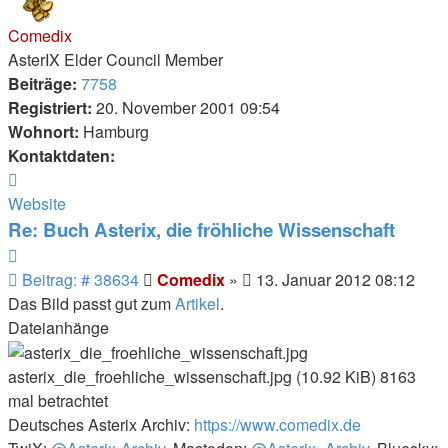
Comedix
AsterIX Elder Council Member
Beiträge:
7758
Registriert:
20. November 2001 09:54
Wohnort:
Hamburg
Kontaktdaten:
Kontaktdaten
von
Website
Comedix
Re: Buch Asterix, die fröhliche Wissenschaft
Zitieren
Beitrag
Beitrag: # 38634
Comedix
»
13. Januar 2012 08:12
Das Bild passt gut zum
Artikel
.
Dateianhänge
asterix_die_froehliche_wissenschaft.jpg (10.92 KiB) 8163
mal betrachtet
Deutsches Asterix Archiv:
https://www.comedix.de