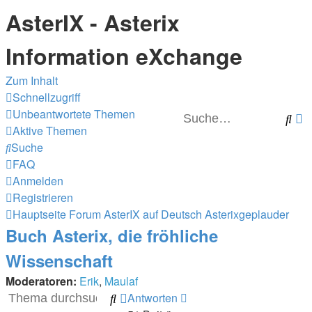
AsterIX - Asterix
Information eXchange
Zum Inhalt
Schnellzugriff
Unbeantwortete Themen
Su
E
Aktive Themen
S
Suche
FAQ
Anmelden
Registrieren
Hauptseite
Forum
AsterIX auf Deutsch
Asterixgeplauder
Buch Asterix, die fröhliche
Wissenschaft
Moderatoren:
Erik
,
Maulaf
Antworten
Suche
Erweiterte