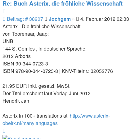
Jochgem
Re: Buch Asterix, die fröhliche Wissenschaft
Zitieren
Beitrag
Beitrag: # 38907
Jochgem
»
4. Februar 2012 02:33
Asterix - Die fröhliche Wissenschaft
von Toorenaar, Jaap;
UNB
144 S. Comics , in deutscher Sprache.
2012 Arboris
ISBN 90-344-0723-3
ISBN 978-90-344-0723-8 | KNV-Titelnr.: 32052776
21.95 EUR inkl. gesetzl. MwSt.
Der Titel erscheint laut Verlag Juni 2012
Hendrik Jan
Asterix in 100+ translations at:
http://www.asterix-
obelix.nl/manylanguages
Nach
oben