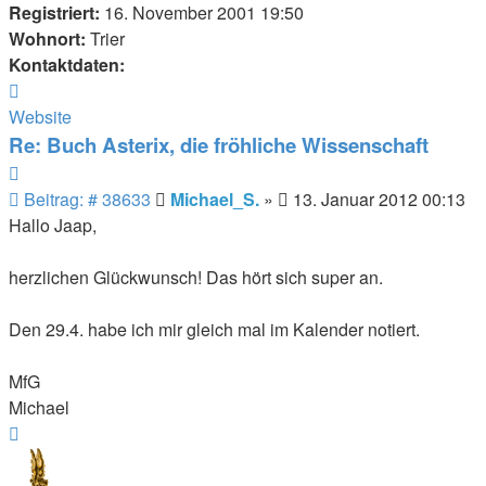
Registriert:
16. November 2001 19:50
Wohnort:
Trier
Kontaktdaten:
Kontaktdaten
von
Website
Michael_S.
Re: Buch Asterix, die fröhliche Wissenschaft
Zitieren
Beitrag
Beitrag: # 38633
Michael_S.
»
13. Januar 2012 00:13
Hallo Jaap,
herzlichen Glückwunsch! Das hört sich super an.
Den 29.4. habe ich mir gleich mal im Kalender notiert.
MfG
Michael
Nach
oben