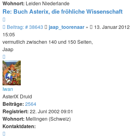
Wohnort:
Leiden Niederlande
Re: Buch Asterix, die fröhliche Wissenschaft
Zitieren
Beitrag
Beitrag: # 38643
jaap_toorenaar
»
13. Januar 2012
15:05
vermutlich zwischen 140 und 150 Seiten,
Jaap
Nach
oben
Iwan
AsterIX Druid
Beiträge:
2564
Registriert:
22. Juni 2002 09:01
Wohnort:
Mellingen (Schweiz)
Kontaktdaten:
Kontaktdaten