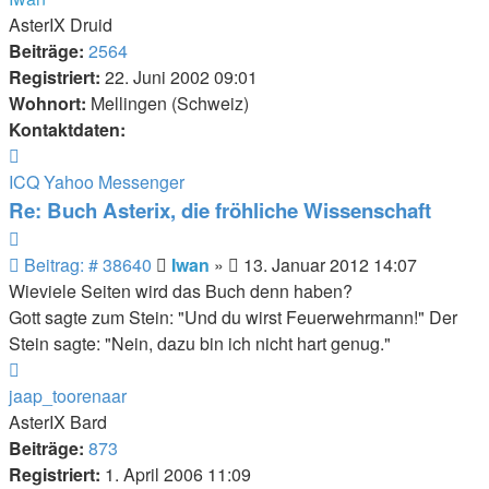
AsterIX Druid
Beiträge:
2564
Registriert:
22. Juni 2002 09:01
Wohnort:
Mellingen (Schweiz)
Kontaktdaten:
Kontaktdaten
von
ICQ
Yahoo Messenger
Iwan
Re: Buch Asterix, die fröhliche Wissenschaft
Zitieren
Beitrag
Beitrag: # 38640
Iwan
»
13. Januar 2012 14:07
Wieviele Seiten wird das Buch denn haben?
Gott sagte zum Stein: "Und du wirst Feuerwehrmann!" Der
Stein sagte: "Nein, dazu bin ich nicht hart genug."
Nach
oben
jaap_toorenaar
AsterIX Bard
Beiträge:
873
Registriert:
1. April 2006 11:09