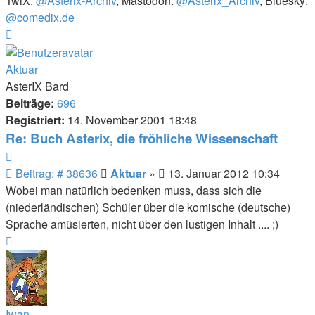
TwiX:
@Asterix-Archiv
, Mastodon:
@Asterix_Archiv
, Bluesky:
@comedix.de
Nach
oben
Aktuar
AsterIX Bard
Beiträge:
696
Registriert:
14. November 2001 18:48
Re: Buch Asterix, die fröhliche Wissenschaft
Zitieren
Beitrag
Beitrag: # 38636
Aktuar
»
13. Januar 2012 10:34
Wobei man natürlich bedenken muss, dass sich die
(niederländischen) Schüler über die komische (deutsche)
Sprache amüsierten, nicht über den lustigen Inhalt .... ;)
Nach
oben
Iwan