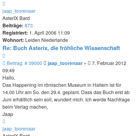
Nach
oben
jaap_toorenaar
AsterIX Bard
Beiträge:
873
Registriert:
1. April 2006 11:09
Wohnort:
Leiden Niederlande
Re: Buch Asterix, die fröhliche Wissenschaft
Zitieren
Beitrag
Beitrag: # 39000
jaap_toorenaar
»
7. Februar 2012
09:49
Hallo,
Das Happening im römischen Museum in Haltern ist für
14.00 Uhr am So. den 29.4. geplant. Dass das Buch erst ab
Juni erhältlich sein soll, wundert mich. Ich werde Nachfrage
beim Verlag machen,
Jaap
Nach
oben
jaap_toorenaar
AsterIX Bard