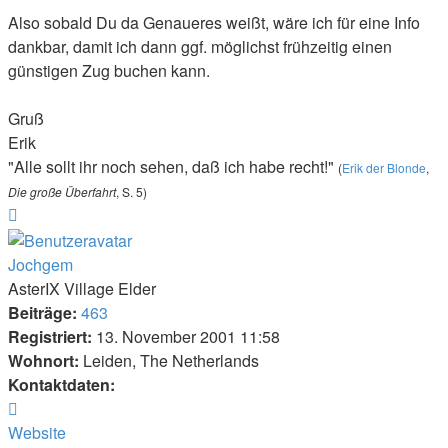
Also sobald Du da Genaueres weißt, wäre ich für eine Info
dankbar, damit ich dann ggf. möglichst frühzeitig einen
günstigen Zug buchen kann.
Gruß
Erik
"Alle sollt ihr noch sehen, daß ich habe recht!"
(
Erik der Blonde
,
Die große Überfahrt
, S. 5)
Nach
oben
Jochgem
AsterIX Village Elder
Beiträge:
463
Registriert:
13. November 2001 11:58
Wohnort:
Leiden, The Netherlands
Kontaktdaten:
Kontaktdaten
von
Website