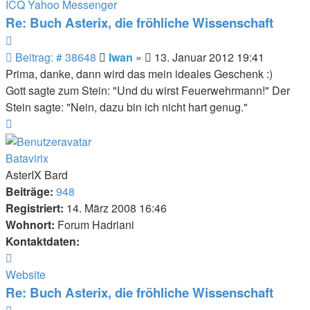
von
ICQ
Yahoo Messenger
Iwan
Re: Buch Asterix, die fröhliche Wissenschaft
Zitieren
Beitrag
Beitrag: # 38648
Iwan
»
13. Januar 2012 19:41
Prima, danke, dann wird das mein ideales Geschenk :)
Gott sagte zum Stein: "Und du wirst Feuerwehrmann!" Der
Stein sagte: "Nein, dazu bin ich nicht hart genug."
Nach
oben
Batavirix
AsterIX Bard
Beiträge:
948
Registriert:
14. März 2008 16:46
Wohnort:
Forum Hadriani
Kontaktdaten:
Kontaktdaten
von
Website
Batavirix
Re: Buch Asterix, die fröhliche Wissenschaft
Zitieren