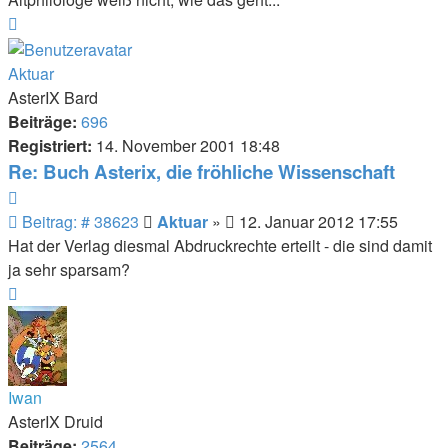
Nach
oben
Aktuar
AsterIX Bard
Beiträge:
696
Registriert:
14. November 2001 18:48
Re: Buch Asterix, die fröhliche Wissenschaft
Zitieren
Beitrag
Beitrag: # 38623
Aktuar
»
12. Januar 2012 17:55
Hat der Verlag diesmal Abdruckrechte erteilt - die sind damit
ja sehr sparsam?
Nach
oben
Iwan
AsterIX Druid
Beiträge:
2564