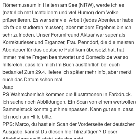
Römermuseum in Haltern am See (NRW), werde ich es
(natürlich mit Lichtbildern und viel Humor) dem Volke
präsentieren. Es war sehr viel Arbeit (jedes Abenteuer habe
ich fa-de studieren müssen), aber mit dem Ergebnis bin ich
sehr zufrieden. Unser Forumfreund Aktuar war super als
Korrekturleser und Ergänzer, Frau Penndorf, die die meisten
Abenteuer für das deutsche Publikum übersetzt hat, hat
immer meine Fragen beantwortet und Comedix.de war so
hilfsreich, dass ich mich im Buch ausführlich bei euch
bedanke! Zum 29.4. liefere ich später mehr Info, aber merkt
euch das Datum schon mal!
Jaap
PS Wahrscheinlich kommen die Illustrationen in Farbdruck.
Ich suche noch Abbildungen. Ein Scan von einem wertvollen
Sammelstück könnte gut hineinpassen. Kann gut sein, dass
ich noch um Hilfe bitte.
PPS: Marco, du hast ein Scan der Vorderseite der deutschen
Ausgabe; kannst Du diesen hier hinzufügen? Dieser
Altphilologe weiß nicht, wie das geht...