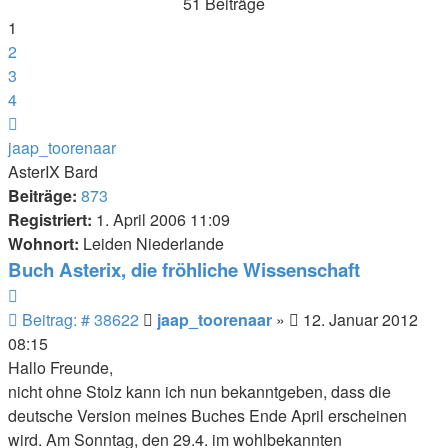
51 Beiträge
Suche
1
2
3
4
Nächste
jaap_toorenaar
AsterIX Bard
Beiträge:
873
Registriert:
1. April 2006 11:09
Wohnort:
Leiden Niederlande
Buch Asterix, die fröhliche Wissenschaft
Zitieren
Beitrag
Beitrag: # 38622
jaap_toorenaar
»
12. Januar 2012
08:15
Hallo Freunde,
nicht ohne Stolz kann ich nun bekanntgeben, dass die
deutsche Version meines Buches Ende April erscheinen
wird. Am Sonntag, den 29.4. im wohlbekannten