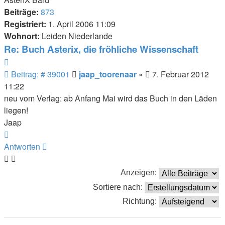
Beiträge:
873
Registriert:
1. April 2006 11:09
Wohnort:
Leiden Niederlande
Re: Buch Asterix, die fröhliche Wissenschaft
Zitieren
Beitrag
Beitrag: # 39001
jaap_toorenaar
»
7. Februar 2012
11:22
neu vom Verlag: ab Anfang Mai wird das Buch in den Läden
liegen!
Jaap
Nach
oben
Antworten
Anzeigen:
Sortiere nach:
Richtung: