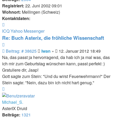
Registriert:
22. Juni 2002 09:01
Wohnort:
Mellingen (Schweiz)
Kontaktdaten:
Kontaktdaten
von
ICQ
Yahoo Messenger
Iwan
Re: Buch Asterix, die fröhliche Wissenschaft
Zitieren
Beitrag
Beitrag: # 38625
Iwan
»
12. Januar 2012 18:49
Na, das passt ja hervorragend, da hab ich ja mal was, das
ich mir zum Geburtstag wünschen kann, passt perfekt :)
Gratuliere dir, Jaap!
Gott sagte zum Stein: "Und du wirst Feuerwehrmann!" Der
Stein sagte: "Nein, dazu bin ich nicht hart genug."
Nach
oben
Michael_S.
AsterIX Druid
Beiträge:
1321