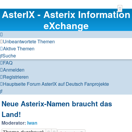
AsterIX - Asterix Information
eXchange
Unbeantwortete Themen
Aktive Themen
Suche
FAQ
Anmelden
Registrieren
Hauptseite
Forum
AsterIX auf Deutsch
Fanprojekte
Suche
Neue Asterix-Namen braucht das
Land!
Moderator:
Iwan