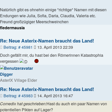
Natürlich gibt es ohnehin einige "richtige" Namen mit diesen
Endungen wie Julia, Sofia, Daria, Claudia, Valeria etc.
Freund großzügiger Meerschweinchen
fledermausia
Re: Neue Asterix-Namen braucht das Land!
Beitrag
Beitrag: # 45981
13. April 2013 22:39
Doch gefällt mir, du hast bei den Römerinnen Katastrophia
vergessen
Digger
AsterIX Village Elder
Re: Neue Asterix-Namen braucht das Land!
Beitrag
Beitrag: # 45983
14. April 2013 16:47
Comedix hat geschrieben:
Hast du auch ein paar Namen von
potentiellen Pikten auf Lager?