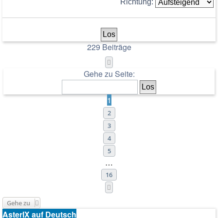
Richtung:
229 Beiträge
Seite
1
von
16
Gehe zu Seite:
1
2
3
4
5
…
16
Nächste
Gehe zu
AsterIX auf Deutsch