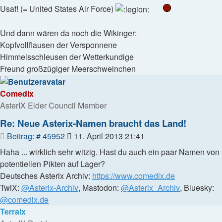
Usaf! (= United States Air Force)
Und dann wären da noch die Wikinger:
Kopfvollflausen der Versponnene
Himmelsschleusen der Wetterkundige
Freund großzügiger Meerschweinchen
Comedix
AsterIX Elder Council Member
Re: Neue Asterix-Namen braucht das Land!
Beitrag
Beitrag: # 45952
11. April 2013 21:41
Haha ... wirklich sehr witzig. Hast du auch ein paar Namen von
potentiellen Pikten auf Lager?
Deutsches Asterix Archiv:
https://www.comedix.de
TwiX:
@Asterix-Archiv
, Mastodon:
@Asterix_Archiv
, Bluesky:
@comedix.de
Terraix