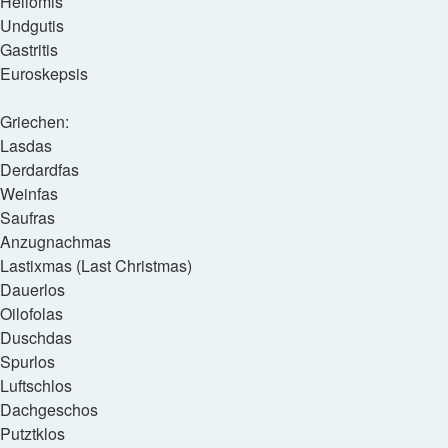
Hellomis
Undgutis
Gastritis
Euroskepsis
Griechen:
Lasdas
Derdardfas
Weinfas
Saufras
Anzugnachmas
Lastixmas (Last Christmas)
Dauerlos
Oilofolas
Duschdas
Spurlos
Luftschlos
Dachgeschos
Putztklos