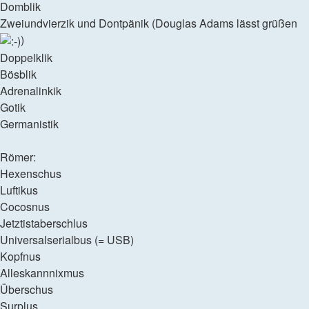
Domblik
Zweiundvierzik und Dontpänik (Douglas Adams lässt grüßen
)
Doppelklik
Bösblik
Adrenalinkik
Gotik
Germanistik
Römer:
Hexenschus
Luftikus
Cocosnus
Jetztistaberschlus
Universalserialbus (= USB)
Kopfnus
Alleskannnixmus
Überschus
Surplus