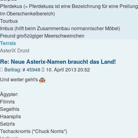
Pferdekus (= Pferdekuss ist eine Bezeichnung für eine Prellung
im Oberschenkelbereich)
Tourbus
Imbus (hilft beim Zusammenbau normannischer Möbel)
Freund großzügiger Meerschweinchen
Terraix
AsterIX Druid
Re: Neue Asterix-Namen braucht das Land!
Beitrag
Beitrag: # 45948
10. April 2013 20:52
Und weiter geht's
Ägypter:
Filmris
Segelhis
Haarsplis
Setzris
Tschacknorris ("Chuck Norris")