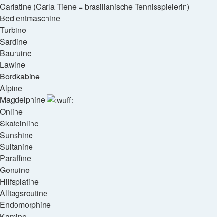
Carlatine (Carla Tiene = brasilianische Tennisspielerin)
Bedientmaschine
Turbine
Sardine
Bauruine
Lawine
Bordkabine
Alpine
Magdelphine
Online
Skateinline
Sunshine
Sultanine
Paraffine
Genuine
Hilfsplatine
Alltagsroutine
Endomorphine
Kamine