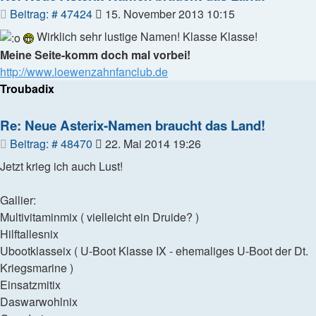
Beitrag
Beitrag: # 47424
15. November 2013 10:15
Wirklich sehr lustige Namen! Klasse Klasse!
Meine Seite-komm doch mal vorbei!
http://www.loewenzahnfanclub.de
Troubadix
Re: Neue Asterix-Namen braucht das Land!
Beitrag
Beitrag: # 48470
22. Mai 2014 19:26
Jetzt krieg ich auch Lust!
Gallier:
Multivitaminmix ( vielleicht ein Druide? )
Hilftallesnix
Ubootklasseix ( U-Boot Klasse IX - ehemaliges U-Boot der Dt.
Kriegsmarine )
Einsatzmitix
Daswarwohlnix