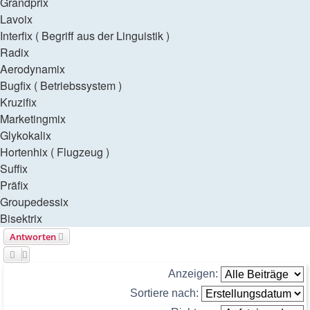
Grandprix
Lavoix
Interfix ( Begriff aus der Linguistik )
Radix
Aerodynamix
Bugfix ( Betriebssystem )
Kruzifix
Marketingmix
Glykokalix
Hortenhix ( Flugzeug )
Suffix
Präfix
Groupedessix
Bisektrix
Antworten
Anzeigen:
Sortiere nach: