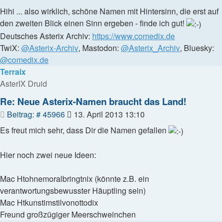
Hihi ... also wirklich, schöne Namen mit Hintersinn, die erst auf
den zweiten Blick einen Sinn ergeben - finde ich gut!
Deutsches Asterix Archiv:
https://www.comedix.de
TwiX:
@Asterix-Archiv
, Mastodon:
@Asterix_Archiv
, Bluesky:
@comedix.de
Terraix
AsterIX Druid
Re: Neue Asterix-Namen braucht das Land!
Beitrag
Beitrag: # 45966
13. April 2013 13:10
Es freut mich sehr, dass Dir die Namen gefallen
Hier noch zwei neue Ideen:
Mac Htohnemoralbringtnix (könnte z.B. ein
verantwortungsbewusster Häuptling sein)
Mac Htkunstimstilvonottodix
Freund großzügiger Meerschweinchen