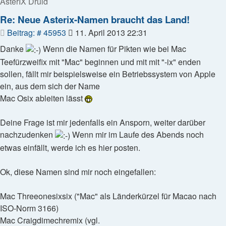
AsterIX Druid
Re: Neue Asterix-Namen braucht das Land!
Beitrag
Beitrag: # 45953
11. April 2013 22:31
Danke
Wenn die Namen für Pikten wie bei Mac
Teefürzweifix mit "Mac" beginnen und mit mit "-ix" enden
sollen, fällt mir beispielsweise ein Betriebssystem von Apple
ein, aus dem sich der Name
Mac Osix ableiten lässt
Deine Frage ist mir jedenfalls ein Ansporn, weiter darüber
nachzudenken
Wenn mir im Laufe des Abends noch
etwas einfällt, werde ich es hier posten.
Ok, diese Namen sind mir noch eingefallen:
Mac Threeonesixsix ("Mac" als Länderkürzel für Macao nach
ISO-Norm 3166)
Mac Craigdimechremix (vgl.