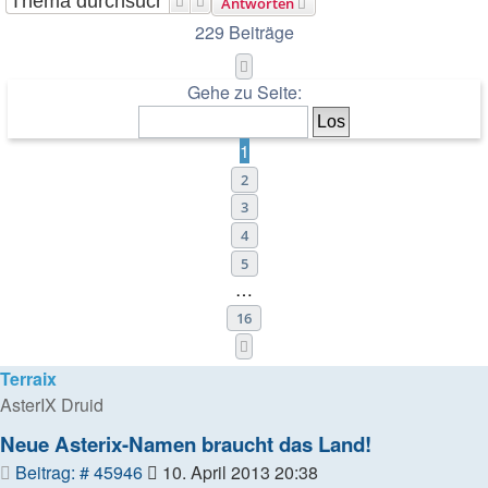
Suche
Erweiterte Suche
Antworten
229 Beiträge
Seite
1
von
16
Gehe zu Seite:
1
2
3
4
5
…
16
Nächste
Terraix
AsterIX Druid
Neue Asterix-Namen braucht das Land!
Beitrag
Beitrag: # 45946
10. April 2013 20:38