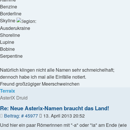
Benzine
Borderline
Skyline
Ausderukraine
Shoreline
Lupine
Bobine
Serpentine
Natürlich klingen nicht alle Namen sehr schmeichelhaft;
dennoch habe ich mal alle Einfälle notiert.
Freund großzügiger Meerschweinchen
Terraix
AsterIX Druid
Re: Neue Asterix-Namen braucht das Land!
Beitrag
Beitrag: # 45977
13. April 2013 20:52
Und hier ein paar Römerinnen mit "-a" oder "ia" am Ende (wie