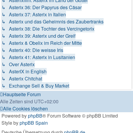
↳ Asterixfilm: Asterix im Land der Götter
↳ Asterix 36: Der Papyrus des Cäsar
↳ Asterix 37: Asterix in Italien
↳ Asterix und das Geheimnis des Zaubertranks
↳ Asterix 38: Die Tochter des Vercingetorix
↳ Asterix 39: Asterix und der Greif
↳ Asterix & Obelix im Reich der Mitte
↳ Asterix 40: Die weisse Iris
↳ Asterix 41: Asterix in Lusitanien
↳ Over Asterix
↳ AsterIX in English
↳ Asterix Chitchat
↳ Exchange Sell & Buy Market
Hauptseite
Forum
Alle Zeiten sind
UTC+02:00
Alle Cookies löschen
Powered by
phpBB
® Forum Software © phpBB Limited
Style by
phpBB Spain
Deutsche Übersetzung durch
phpBB.de