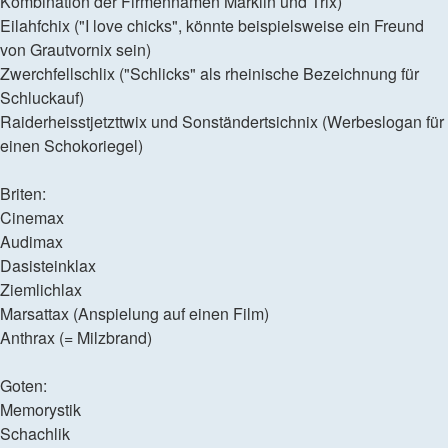
Kombination der Firmennamen Märklin und Trix)
Eilahfchix ("I love chicks", könnte beispielsweise ein Freund
von Grautvornix sein)
Zwerchfellschlix ("Schlicks" als rheinische Bezeichnung für
Schluckauf)
Raiderheisstjetzttwix und Sonständertsichnix (Werbeslogan für
einen Schokoriegel)
Briten:
Cinemax
Audimax
Dasisteinklax
Ziemlichlax
Marsattax (Anspielung auf einen Film)
Anthrax (= Milzbrand)
Goten:
Memorystik
Schachlik