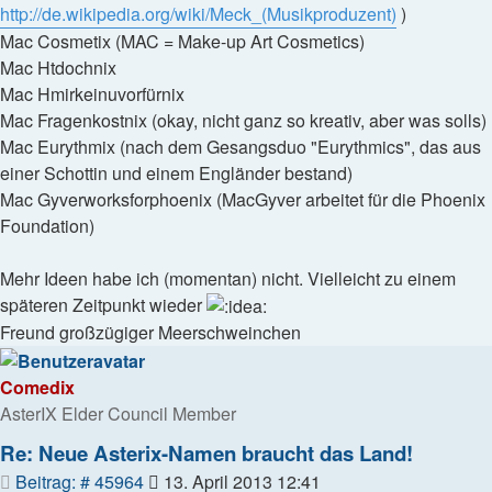
http://de.wikipedia.org/wiki/Meck_(Musikproduzent)
)
Mac Cosmetix (MAC = Make-up Art Cosmetics)
Mac Htdochnix
Mac Hmirkeinuvorfürnix
Mac Fragenkostnix (okay, nicht ganz so kreativ, aber was solls)
Mac Eurythmix (nach dem Gesangsduo "Eurythmics", das aus
einer Schottin und einem Engländer bestand)
Mac Gyverworksforphoenix (MacGyver arbeitet für die Phoenix
Foundation)
Mehr Ideen habe ich (momentan) nicht. Vielleicht zu einem
späteren Zeitpunkt wieder
Freund großzügiger Meerschweinchen
Comedix
AsterIX Elder Council Member
Re: Neue Asterix-Namen braucht das Land!
Beitrag
Beitrag: # 45964
13. April 2013 12:41