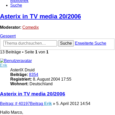
Bibliothek
Suche
Asterix in TV media 20/2006
Moderator:
Comedix
Gesperrt
Suche
Erweiterte Suche
13 Beiträge • Seite
1
von
1
Erik
AsterIX Druid
Beiträge:
8354
Registriert:
8. August 2004 17:55
Wohnort:
Deutschland
Asterix in TV media 20/2006
Beitrag: # 40197
Beitrag
Erik
»
5. April 2012 14:54
Hallo Marco,