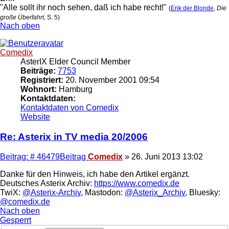
"Alle sollt ihr noch sehen, daß ich habe recht!"
(
Erik der Blonde
,
Die
große Überfahrt
, S. 5)
Nach oben
Comedix
AsterIX Elder Council Member
Beiträge:
7753
Registriert:
20. November 2001 09:54
Wohnort:
Hamburg
Kontaktdaten:
Kontaktdaten von Comedix
Website
Re: Asterix in TV media 20/2006
Beitrag: # 46479
Beitrag
Comedix
»
26. Juni 2013 13:02
Danke für den Hinweis, ich habe den Artikel ergänzt.
Deutsches Asterix Archiv:
https://www.comedix.de
TwiX:
@Asterix-Archiv
, Mastodon:
@Asterix_Archiv
, Bluesky:
@comedix.de
Nach oben
Gesperrt