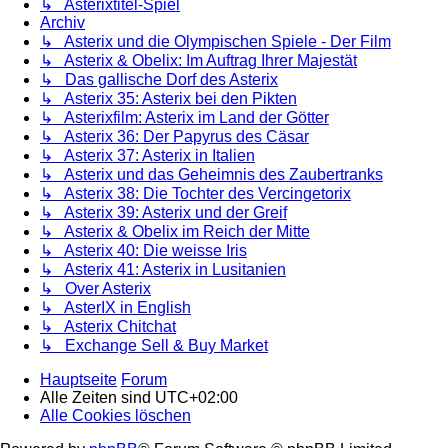
↳ Asterixtitel-Spiel
Archiv
↳ Asterix und die Olympischen Spiele - Der Film
↳ Asterix & Obelix: Im Auftrag Ihrer Majestät
↳ Das gallische Dorf des Asterix
↳ Asterix 35: Asterix bei den Pikten
↳ Asterixfilm: Asterix im Land der Götter
↳ Asterix 36: Der Papyrus des Cäsar
↳ Asterix 37: Asterix in Italien
↳ Asterix und das Geheimnis des Zaubertranks
↳ Asterix 38: Die Tochter des Vercingetorix
↳ Asterix 39: Asterix und der Greif
↳ Asterix & Obelix im Reich der Mitte
↳ Asterix 40: Die weisse Iris
↳ Asterix 41: Asterix in Lusitanien
↳ Over Asterix
↳ AsterIX in English
↳ Asterix Chitchat
↳ Exchange Sell & Buy Market
Hauptseite
Forum
Alle Zeiten sind
UTC+02:00
Alle Cookies löschen