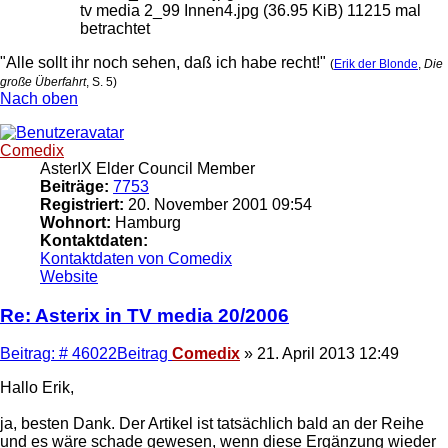
tv media 2_99 Innen4.jpg (36.95 KiB) 11215 mal
betrachtet
"Alle sollt ihr noch sehen, daß ich habe recht!"
(
Erik der Blonde
,
Die
große Überfahrt
, S. 5)
Nach oben
Comedix
AsterIX Elder Council Member
Beiträge:
7753
Registriert:
20. November 2001 09:54
Wohnort:
Hamburg
Kontaktdaten:
Kontaktdaten von Comedix
Website
Re: Asterix in TV media 20/2006
Beitrag: # 46022
Beitrag
Comedix
»
21. April 2013 12:49
Hallo Erik,
ja, besten Dank. Der Artikel ist tatsächlich bald an der Reihe
und es wäre schade gewesen, wenn diese Ergänzung wieder