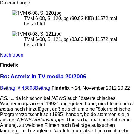
Dateianhänge
TVM 6-08, S. 120.jpg (90.82 KiB) 11572 mal
betrachtet
TVM 6-08, S. 121.jpg (83.83 KiB) 11572 mal
betrachtet
Nach oben
Findefix
Re: Asterix in TV media 20/2006
Beitrag: # 43808
Beitrag
Findefix
»
24. November 2012 20:22
P.S.
: ... da ich schon bei
NEWS
auch "österreichisches
Wochenmagazin seit 1992" angegeben habe, möchte ich bei
tv
media
noch hinzufügen, daß es sich um eine "österreichische
Programmzeitschrift seit 1995" handelt, beide stammen sie ja
aus der
NEWS-Verlagsgruppe
. Und so hat man ungefähr eine
Ahnung, zu welchen Filmen noch Beiträge auftauchen
könnten, .. d. h. zugleich:
hier
fehlt nun tatsächlich nicht mehr