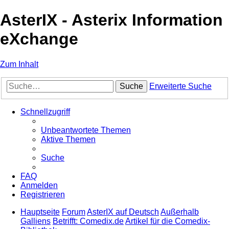
AsterIX - Asterix Information
eXchange
Zum Inhalt
Suche
Erweiterte Suche
Schnellzugriff
Unbeantwortete Themen
Aktive Themen
Suche
FAQ
Anmelden
Registrieren
Hauptseite
Forum
AsterIX auf Deutsch
Außerhalb
Galliens
Betrifft: Comedix.de
Artikel für die Comedix-