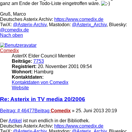
ganz am Ende der Todo-Liste eingetroffen wäre.
Gruß, Marco
Deutsches Asterix Archiv:
https://www.comedix.de
TwiX:
@Asterix-Archiv
, Mastodon:
@Asterix_Archiv
, Bluesky:
@comedix.de
Nach oben
Comedix
AsterIX Elder Council Member
Beiträge:
7753
Registriert:
20. November 2001 09:54
Wohnort:
Hamburg
Kontaktdaten:
Kontaktdaten von Comedix
Website
Re: Asterix in TV media 20/2006
Beitrag: # 46477
Beitrag
Comedix
»
25. Juni 2013 20:19
Der
Artikel
ist nun endlich in der Bibliothek.
Deutsches Asterix Archiv:
https://www.comedix.de
TwiX:
@Asterix-Archiv
, Mastodon:
@Asterix_Archiv
, Bluesky: