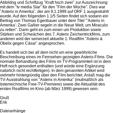
Abbildng und Schriftzug "Kraft hoch zwei" zur Auszeichnung
mit dem "tv media Star" für den "Film der Woche". Dies war
"Asterix in Amerika", der am 9.1.1999 auf ORF 1 ausgestrahlt
wurde. Auf den folgenden 1 1/5 Seiten findet sich sodann ein
Beitrag von Thomas Egenbauer unter dem Titel "'Asterix in
Amerika': Zwei Gallier segeln in die Neue Welt, um Miraculix
zu retten". Darin geht es zum einen um Produktion sowie
Stärken und Schwächen des 7. Asterix Zeichentrickfilms, zum
anderen wird der seinerzeit aktuelle 1. Realfilm "Asterix &
Obelix gegen Cäsar" angesprochen.
Es handelt sich bei all dem nicht um eine gewöhnliche
Beschreibung eines im Fernsehen gezeigten Asterix-Films. Die
normale Behandlung des Films im TV-Programmteil ist in dem
Heft noch gesondert enthalten (und würde eine Ergänzung
natürlich nicht rechtfertigen). In dem genannten Artikel wird
vielmehr hintergründig über den Film berichtet. Anlaß mag die
TV-Ausstrahlung von "Asterix in Amerika" (mutmaßlich als
österreichische Free-TV-Premiere) sowie die Aktualität des
ersten Realfilms im Kino (ab März 1999) gewesen sein.
Gruß
Erik
Dateianhänge