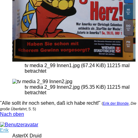
tv media 2_99 Innen1.jpg (67.24 KiB) 11215 mal
betrachtet
tv media 2_99 Innen2.jpg (95.35 KiB) 11215 mal
betrachtet
"Alle sollt ihr noch sehen, daß ich habe recht!"
(
Erik der Blonde
,
Die
große Überfahrt
, S. 5)
Nach oben
Erik
AsterIX Druid