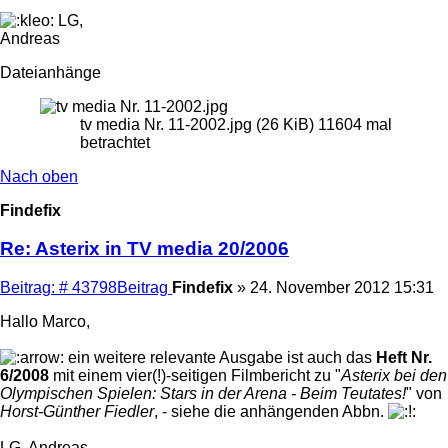
LG,
Andreas
Dateianhänge
tv media Nr. 11-2002.jpg (26 KiB) 11604 mal
betrachtet
Nach oben
Findefix
Re: Asterix in TV media 20/2006
Beitrag: # 43798
Beitrag
Findefix
»
24. November 2012 15:31
Hallo Marco,
ein weitere relevante Ausgabe ist auch das
Heft Nr.
6/2008
mit einem vier(!)-seitigen Filmbericht zu "
Asterix bei den
Olympischen Spielen: Stars in der Arena - Beim Teutates!
" von
Horst-Günther Fiedler
, - siehe die anhängenden Abbn.
LG, Andreas