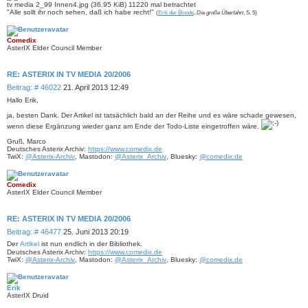
tv media 2_99 Innen4.jpg (36.95 KiB) 11220 mal betrachtet
"Alle sollt ihr noch sehen, daß ich habe recht!"
(
Erik der Blonde
,
Die große Überfahrt
, S. 5)
Comedix
AsterIX Elder Council Member
RE: ASTERIX IN TV MEDIA 20/2006
B
Beitrag: # 46022
21. April 2013 12:49
e
Hallo Erik,
i
ja, besten Dank. Der Artikel ist tatsächlich bald an der Reihe und es wäre schade gewesen,
t
r
wenn diese Ergänzung wieder ganz am Ende der Todo-Liste eingetroffen wäre.
a
Gruß, Marco
g
Deutsches Asterix Archiv:
https://www.comedix.de
TwiX:
@Asterix-Archiv
, Mastodon:
@Asterix_Archiv
, Bluesky:
@comedix.de
Comedix
AsterIX Elder Council Member
RE: ASTERIX IN TV MEDIA 20/2006
B
Beitrag: # 46477
25. Juni 2013 20:19
e
Der
Artikel
ist nun endlich in der Bibliothek.
i
Deutsches Asterix Archiv:
https://www.comedix.de
t
TwiX:
@Asterix-Archiv
, Mastodon:
@Asterix_Archiv
, Bluesky:
@comedix.de
r
a
Erik
g
AsterIX Druid