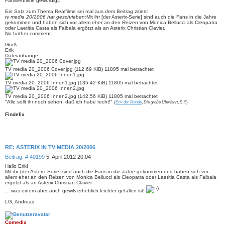
Familienfilme gewürdigt.
Ein Satz zum Thema Realfilme sei mal aus dem Beitrag zitiert:
tv media 20/2006 hat geschrieben:
Mit ihr [der Asterix-Serie] sind auch die Fans in die Jahre
gekommen und haben sich vor allem eher an den Reizen von Monica Bellucci als Cleopatra
oder Laetitia Casta als Falbala ergötzt als an Asterix Christian Clavier.
No further comment.
Gruß
Erik
Dateianhänge
TV media 20_2006 Cover.jpg (112.69 KiB) 11805 mal betrachtet
TV media 20_2006 Innen1.jpg (135.42 KiB) 11805 mal betrachtet
TV media 20_2006 Innen2.jpg (142.56 KiB) 11805 mal betrachtet
"Alle sollt ihr noch sehen, daß ich habe recht!"
(
Erik der Blonde
,
Die große Überfahrt
, S. 5)
Findefix
RE: ASTERIX IN TV MEDIA 20/2006
B
Beitrag: # 40199
5. April 2012 20:04
e
Hallo Erik!
i
Mit ihr [der Asterix-Serie] sind auch die Fans in die Jahre gekommen und haben sich vor
allem eher an den Reizen von Monica Bellucci als Cleopatra oder Laetitia Casta als Falbala
t
ergötzt als an Asterix Christian Clavier.
r
... was einem aber auch gewiß erheblich leichter gefallen ist!
a
g
LG, Andreas
Comedix