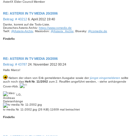
AsterIX Elder Council Member
RE: ASTERIX IN TV MEDIA 20/2006
B
Beitrag: # 40212
6. April 2012 19:40
e
Danke, kommt auf die Todo-Liste.
i
Deutsches Asterix Archiv:
https://www.comedix.de
TwiX:
@Asterix-Archiv
, Mastodon:
@Asterix_Archiv
, Bluesky:
@comedix.de
t
r
Findefix
a
g
RE: ASTERIX IN TV MEDIA 20/2006
B
Beitrag: # 43787
24. November 2012 00:24
e
Hallo Marco!
i
t
Neben der oben von Erik gemeldeten Ausgabe sowie der
jüngst eingemeldeten
sollte
r
auch noch das
Heft Nr. 11/2002
zum 2. Realfilm angeführt werden, - siehe anhängende
a
Cover-Abb.
g
LG,
Andreas
Dateianhänge
tv media Nr. 11-2002.jpg (26 KiB) 11609 mal betrachtet
Findefix