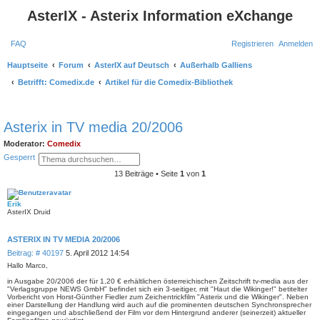
AsterIX - Asterix Information eXchange
FAQ
Registrieren
Anmelden
Hauptseite
Forum
AsterIX auf Deutsch
Außerhalb Galliens
Betrifft: Comedix.de
Artikel für die Comedix-Bibliothek
S
Asterix in TV media 20/2006
u
Moderator:
Comedix
c
S
E
Gesperrt
h
u
r
c
w
13 Beiträge • Seite
1
von
1
e
h
e
e
i
t
Erik
e
AsterIX Druid
r
t
e
ASTERIX IN TV MEDIA 20/2006
S
u
B
Beitrag: # 40197
5. April 2012 14:54
c
e
Hallo Marco,
h
i
e
in Ausgabe 20/2006 der für 1,20 € erhältlichen österreichischen Zeitschrift tv-media aus der
t
"Verlagsgruppe NEWS GmbH" befindet sich ein 3-seitiger, mit "Haut die Wikinger!" betitelter
r
Vorbericht von Horst-Günther Fiedler zum Zeichentrickfilm "Asterix und die Wikinger". Neben
a
einer Darstellung der Handlung wird auch auf die prominenten deutschen Synchronsprecher
g
eingegangen und abschließend der Film vor dem Hintergrund anderer (seinerzeit) aktueller