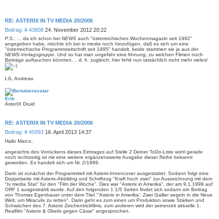
RE: ASTERIX IN TV MEDIA 20/2006
B
Beitrag: # 43808
24. November 2012 20:22
e
P.S.
: ... da ich schon bei
NEWS
auch "österreichisches Wochenmagazin seit 1992"
i
angegeben habe, möchte ich bei
tv media
noch hinzufügen, daß es sich um eine
"österreichische Programmzeitschrift seit 1995" handelt, beide stammen sie ja aus der
t
NEWS-Verlagsgruppe
. Und so hat man ungefähr eine Ahnung, zu welchen Filmen noch
r
Beiträge auftauchen könnten, .. d. h. zugleich:
hier
fehlt nun tatsächlich nicht mehr vieles!
a
g
LG, Andreas
Erik
AsterIX Druid
RE: ASTERIX IN TV MEDIA 20/2006
B
Beitrag: # 45993
16. April 2013 14:37
e
Hallo Marco,
i
angesichts des Vorrückens dieses Eintrages auf Stelle 2 Deiner ToDo-Liste wohl gerade
t
noch rechtzeitig ist mir eine weitere ergänzenswerte Ausgabe dieser Reihe bekannt
r
geworden. Es handelt sich um Nr. 2/1999.
a
g
Darin ist zunächst der Programmteil mit Asterix-Innencover ausgestattet. Sodann folgt eine
Doppelseite mit Asterix-Abbildng und Schriftzug "Kraft hoch zwei" zur Auszeichnung mit dem
"tv media Star" für den "Film der Woche". Dies war "Asterix in Amerika", der am 9.1.1999 auf
ORF 1 ausgestrahlt wurde. Auf den folgenden 1 1/5 Seiten findet sich sodann ein Beitrag
von Thomas Egenbauer unter dem Titel "'Asterix in Amerika': Zwei Gallier segeln in die Neue
Welt, um Miraculix zu retten". Darin geht es zum einen um Produktion sowie Stärken und
Schwächen des 7. Asterix Zeichentrickfilms, zum anderen wird der seinerzeit aktuelle 1.
Realfilm "Asterix & Obelix gegen Cäsar" angesprochen.