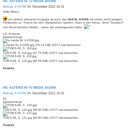
RE: ASTERIX IN TV MEDIA 20/2006
B
Beitrag: # 43798
24. November 2012 15:31
e
Hallo Marco,
i
t
ein weitere relevante Ausgabe ist auch das
Heft Nr. 6/2008
mit einem vier(!)-seitigen
r
Filmbericht zu "
Asterix bei den Olympischen Spielen: Stars in der Arena - Beim Teutates!
"
a
von
Horst-Günther Fiedler
, - siehe die anhängenden Abbn.
g
LG, Andreas
Dateianhänge
tv media Nr. 6-2008.jpg (76.14 KiB) 11577 mal betrachtet
TVM 6-08, S. 118.jpg (67.75 KiB) 11577 mal betrachtet
TVM 6-08, S. 119.jpg (68.59 KiB) 11577 mal betrachtet
Findefix
RE: ASTERIX IN TV MEDIA 20/2006
B
Beitrag: # 43799
24. November 2012 15:32
e
Fs.
i
Dateianhänge
t
r
TVM 6-08, S. 120.jpg (90.82 KiB) 11577 mal betrachtet
a
g
TVM 6-08, S. 121.jpg (83.83 KiB) 11577 mal betrachtet
Findefix