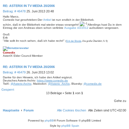
RE: ASTERIX IN TV MEDIA 20/2006
B
Beitrag: # 46478
25. Juni 2013 20:48
e
Hallo Marco,
i
Comedix hat geschrieben:
Der
Artikel
ist nun endlich in der Bibliothek.
t
schön, daß in der Bibliothek mal wieder etwas vorangeht!
Allerdings hast Du in dem
r
Eintrag die von Andreas oben schon verlinkte
Ausgabe 43/2012
aufzulisten vergessen.
a
Gruß
g
Erik
"Alle sollt ihr noch sehen, daß ich habe recht!"
(
Erik der Blonde
,
Die große Überfahrt
, S. 5)
Comedix
AsterIX Elder Council Member
RE: ASTERIX IN TV MEDIA 20/2006
B
Beitrag: # 46479
26. Juni 2013 13:02
e
Danke für den Hinweis, ich habe den Artikel ergänzt.
i
Deutsches Asterix Archiv:
https://www.comedix.de
TwiX:
@Asterix-Archiv
, Mastodon:
@Asterix_Archiv
, Bluesky:
@comedix.de
t
r
Gesperrt
a
13 Beiträge • Seite
1
von
1
g
Gehe zu
Hauptseite
Forum
Alle Cookies löschen
Alle Zeiten sind
UTC+02:00
Powered by
phpBB
® Forum Software © phpBB Limited
Style by
phpBB Spain