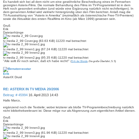
Es handelt sich bei all dem nicht um eine gewöhnliche Beschreibung eines im Fernsehen
gezeigten Asterix-Films. Die normale Behandlung des Films im TV-Programmteil ist in dem
Heft noch gesondert enthalten (und würde eine Ergänzung natürlich nicht rechtfertigen). In
dem genannten Artikel wird vielmehr hintergründig über den Film berichtet. Anlaß mag die
TV-Ausstrahlung von "Asterix in Amerika" (mutmaßlich als österreichische Free-TV-Premiere)
sowie die Aktualität des ersten Realfilms im Kino (ab März 1999) gewesen sein.
Gruß
Erik
Dateianhänge
tv media 2_99 Cover.jpg (83.63 KiB) 11220 mal betrachtet
tv media 2_99 Innen1.jpg (67.24 KiB) 11220 mal betrachtet
tv media 2_99 Innen2.jpg (95.35 KiB) 11220 mal betrachtet
"Alle sollt ihr noch sehen, daß ich habe recht!"
(
Erik der Blonde
,
Die große Überfahrt
, S. 5)
Erik
AsterIX Druid
RE: ASTERIX IN TV MEDIA 20/2006
B
Beitrag: # 45994
16. April 2013 14:43
e
Hallo Marco,
i
ergänzend noch die Textteile; wobei letzterer als bloße TV-Programmbeschreibung natürlich
t
nicht bibliotheksrelevant ist. Diese möge nur als Abgrenzung zum eigentlichen Artikel dienen.
r
a
Gruß
g
Erik
Dateianhänge
tv media 2_99 Innen3.jpg (61.96 KiB) 11220 mal betrachtet