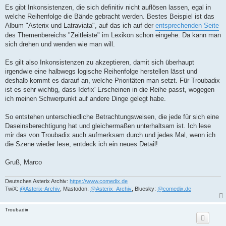
Es gibt Inkonsistenzen, die sich definitiv nicht auflösen lassen, egal in
welche Reihenfolge die Bände gebracht werden. Bestes Beispiel ist das
Album "Asterix und Latraviata", auf das ich auf der
entsprechenden Seite
des Themenbereichs "Zeitleiste" im Lexikon schon eingehe. Da kann man
sich drehen und wenden wie man will.
Es gilt also Inkonsistenzen zu akzeptieren, damit sich überhaupt
irgendwie eine halbwegs logische Reihenfolge herstellen lässt und
deshalb kommt es darauf an, welche Prioritäten man setzt. Für Troubadix
ist es sehr wichtig, dass Idefix' Erscheinen in die Reihe passt, wogegen
ich meinen Schwerpunkt auf andere Dinge gelegt habe.
So entstehen unterschiedliche Betrachtungsweisen, die jede für sich eine
Daseinsberechtigung hat und gleichermaßen unterhaltsam ist. Ich lese
mir das von Troubadix auch aufmerksam durch und jedes Mal, wenn ich
die Szene wieder lese, entdeck ich ein neues Detail!
Gruß, Marco
Deutsches Asterix Archiv:
https://www.comedix.de
TwiX:
@Asterix-Archiv
, Mastodon:
@Asterix_Archiv
, Bluesky:
@comedix.de
Troubadix