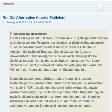
Troubadix
Re: Die Alternative Asterix-Zeitleiste
B
Beitrag: # 52535
13. Juli 2016 06:35
e
i
t
WeissNix hat geschrieben:
r
a
Da das alles ja innert 8 Jahren (52- März 44 v.Chr.) stattgefunden haben
g
soll, einige weitere Fixpunke aus historischer Sicht mit Bezugspunkten
zu einzelnen Abenteuern evident sind (zB Caesars Aufenthalt in
Ägypten, Schlacht bei Thapsus, Geburt Caesarion, Caesars
Anwesenheit in Hispanien), wird eine wie auch immer gestrickte
Zeitleiste logisch nicht haltbar sein. Zudem man ja auch von jeder
Jahreszeit nur acht (bis maximal neun) zur Verfügung hat, wobei der
Winter in den Alben allerdings kaum in Erscheinung tritt.
Dann gibt es zwingende Gründe, einige Alben nicht aus der
Reihenfolge des (französischen) Kanons zu bringen: u.a. Auftauchen
von Idefix in TdF, das alle Abenteuer mit Idefix zwingend danach
anzuordnen zwingt; die Keule zur psychologischen Kriegführung, die
nach Streit um Asterix noch in anderen Abenteuern in der Hand von
Methusalix zu sehen ist und somit auch den "Streit um Asterix"
zwingend vor andere Bände stellt - um nur einige zu nennen.