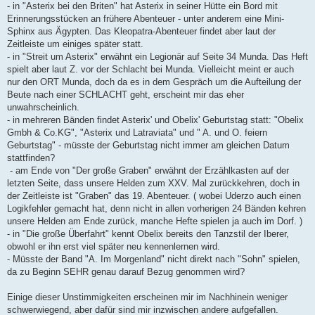
- in "Asterix bei den Briten" hat Asterix in seiner Hütte ein Bord mit
Erinnerungsstücken an frühere Abenteuer - unter anderem eine Mini-
Sphinx aus Ägypten. Das Kleopatra-Abenteuer findet aber laut der
Zeitleiste um einiges später statt.
- in "Streit um Asterix" erwähnt ein Legionär auf Seite 34 Munda. Das Heft
spielt aber laut Z. vor der Schlacht bei Munda. Vielleicht meint er auch
nur den ORT Munda, doch da es in dem Gespräch um die Aufteilung der
Beute nach einer SCHLACHT geht, erscheint mir das eher
unwahrscheinlich.
- in mehreren Bänden findet Asterix' und Obelix' Geburtstag statt: "Obelix
Gmbh & Co.KG", "Asterix und Latraviata" und " A. und O. feiern
Geburtstag" - müsste der Geburtstag nicht immer am gleichen Datum
stattfinden?
- am Ende von "Der große Graben" erwähnt der Erzählkasten auf der
letzten Seite, dass unsere Helden zum XXV. Mal zurückkehren, doch in
der Zeitleiste ist "Graben" das 19. Abenteuer. ( wobei Uderzo auch einen
Logikfehler gemacht hat, denn nicht in allen vorherigen 24 Bänden kehren
unsere Helden am Ende zurück, manche Hefte spielen ja auch im Dorf. )
- in "Die große Überfahrt" kennt Obelix bereits den Tanzstil der Iberer,
obwohl er ihn erst viel später neu kennenlernen wird.
- Müsste der Band "A. Im Morgenland" nicht direkt nach "Sohn" spielen,
da zu Beginn SEHR genau darauf Bezug genommen wird?
Einige dieser Unstimmigkeiten erscheinen mir im Nachhinein weniger
schwerwiegend, aber dafür sind mir inzwischen andere aufgefallen.