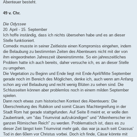
Abenteuer besteht.
49 v. Chr.
Die Odyssee
20. April - 15. September
Ich hoffe inständig, dass ich nichts übersehen habe und es an dieser
Stelle funktioniert.
Comedix musste in seiner Zeitleiste einen Kompromiss eingehen, indem
die Belaubung zu bestimmten Zeiten des Abenteuers nicht mit der von
ihm eingeordneten Jahreszeit übereinstimmte. So ein jahreszeitliches
Problem hatte ich auch bereits, daher versuche ich, es an dieser Stelle
zu umgehen.
Die Vegetation zu Beginn und Ende liegt mit Ende April/Mitte September
gerade noch im Bereich des Möglichen, denke ich, auch wenn am Anfang
schon arg viel Belaubung und recht wenig Blüten zu sehen sind. Die
Schlusseiten können aber problemlos noch in einem milden September
spielen.
Dann noch etwas zum historischen Kontext des Abenteuers: Die
Überschreitung des Rubikon und somit Cäsars Machtergreifung in der
Stadt Rom hat gerade stattgefunden. Auf Seite 8 meint er, er wolle den
Zaubertrank, um "das Triumvirat aufzukündigen" und "Alleinherrscher im
ganzen Römischen Reich" zu werden. Problematisch ist, dass es zu
dieser Zeit längst kein Triumvirat mehr gab, das war ja auch seit Crassus'
Tod in den 60ern vor Christus vorbei. Doch ich finde, Cäsar könnte mit