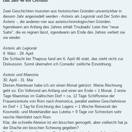
Das Jahr 46 vor Christus
t
r
a
Zwei Geschichten mussten aus historischen Gründen unverrückbar in
g
diesem Jahr angesiedelt werden -
Asterix als Legionär
und
Der Sohn des
Asterix
-, die anderen vier aus asterixchronologischen Gründen.
Irgendwann am Anfang des Jahres erhält Troubadix' Leier ihre "neue
Saite", die es regnen lässt, irgendwann am Ende des Jahres verliert sie
sie wieder.
Asterix als Legionär
9. März - 29. April
Die Schlacht bei Thapsus fand am 6. April 46 statt, das steht nicht zur
Diskussion. Somit übernahm ich Comedix' zeitliche Einordnung.
Asterix und Maestria
30. April - 31. Mai
Dieses Abenteuer habe ich um einen Monat gekürzt. Meine Rechnung
geht so: Ein Vollmond am Anfang und einer am Ende = 1 Monat. 2 erste
Tage Maestrias im Gallischen Dorf + ca. 12 Tage Schiffsreise der
Frauenzenturie von Rom nach Aremorica, parallel weitere Geschehnisse
im Dorf + 1 Tag für Errichtung des Lagers + 1 Woche Reisezeit der
Kosmetik- und Modehändler aus Lutetia + 9 Tage vor Schrecken sehr
rasche Heimfahrt nach Rom.
Klar, die schnelle Abreise ist ein bisschen gemogelt, aber vielleicht hat ja
der Drache ein bisschen Schwung gegeben?