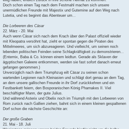
Doch schon einen Tag nach dem Festmahl machen sich unsere
unermüdlichen Freunde mit Majestix und Gutemine auf den Weg nach
Lutetia, und es beginnt das Abenteuer um...
Die Lorbeeren des Cäsar
22. März - 20. Mai
Auch wenn Cäsar sich nach dem Krach über den Palast offiziell wieder
mit Kleopatra versöhnt hat, zieht er spontan gegen die Piraten des
Mittelmeeres, um sich abzureagieren. Und vielleicht, um seinen noch
lebenden politischen Feinden seine Schlagkräftigkeit zu demonstrieren...
(Enternix, Baba & Co. können einem leidtun. Gerade als Sklaven der
ägyptischen Galeere entkommen, werden sie fast sofort danach erneut
gefangen genommen.)
Unverzüglich nach dem Triumphzug eilt Cäsar zu seinen schon
wartenden Legionen nach Kleinasien und schlägt dort genau an dem Tag,
an dem unsere gallischen Freunde in ihr Dorf zurückkehren und ein
Festbankett feiern, den Bosporanischen König Pharnakes II. Viel
beschäftigter Mann, der gute Julius.
Und während Asterix und Obelix noch im Triumph mit den Lorbeeren von
Rom zurück nach Gallien ziehen, bahnt sich in einem kleinen gespaltenen
Dorf schon die nächste Geschichte an:
Der große Graben
21. Mai - 18. Juli