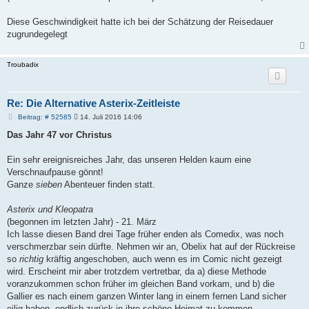
g
Diese Geschwindigkeit hatte ich bei der Schätzung der Reisedauer
zugrundegelegt
Troubadix
Re: Die Alternative Asterix-Zeitleiste
B
Beitrag: # 52585
14. Juli 2016 14:06
e
i
Das Jahr 47 vor Christus
t
r
a
Ein sehr ereignisreiches Jahr, das unseren Helden kaum eine
g
Verschnaufpause gönnt!
Ganze
sieben
Abenteuer finden statt.
Asterix und Kleopatra
(begonnen im letzten Jahr) - 21. März
Ich lasse diesen Band drei Tage früher enden als Comedix, was noch
verschmerzbar sein dürfte. Nehmen wir an, Obelix hat auf der Rückreise
so
richtig
kräftig angeschoben, auch wenn es im Comic nicht gezeigt
wird. Erscheint mir aber trotzdem vertretbar, da a) diese Methode
voranzukommen schon früher im gleichen Band vorkam, und b) die
Gallier es nach einem ganzen Winter lang in einem fernen Land sicher
eilig haben, endlich zurück in ihre schöne Heimat zu kommen.