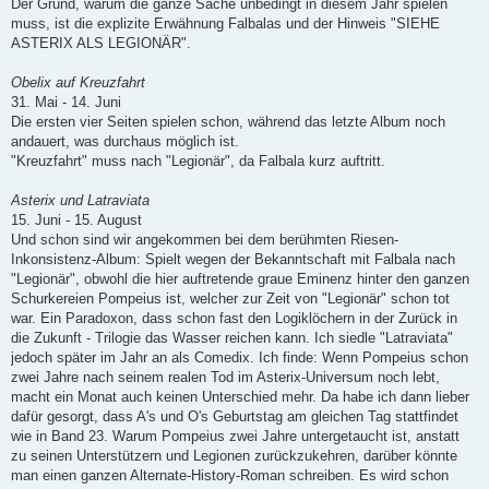
Der Grund, warum die ganze Sache unbedingt in diesem Jahr spielen
muss, ist die explizite Erwähnung Falbalas und der Hinweis "SIEHE
ASTERIX ALS LEGIONÄR".
Obelix auf Kreuzfahrt
31. Mai - 14. Juni
Die ersten vier Seiten spielen schon, während das letzte Album noch
andauert, was durchaus möglich ist.
"Kreuzfahrt" muss nach "Legionär", da Falbala kurz auftritt.
Asterix und Latraviata
15. Juni - 15. August
Und schon sind wir angekommen bei dem berühmten Riesen-
Inkonsistenz-Album: Spielt wegen der Bekanntschaft mit Falbala nach
"Legionär", obwohl die hier auftretende graue Eminenz hinter den ganzen
Schurkereien Pompeius ist, welcher zur Zeit von "Legionär" schon tot
war. Ein Paradoxon, dass schon fast den Logiklöchern in der Zurück in
die Zukunft - Trilogie das Wasser reichen kann. Ich siedle "Latraviata"
jedoch später im Jahr an als Comedix. Ich finde: Wenn Pompeius schon
zwei Jahre nach seinem realen Tod im Asterix-Universum noch lebt,
macht ein Monat auch keinen Unterschied mehr. Da habe ich dann lieber
dafür gesorgt, dass A's und O's Geburtstag am gleichen Tag stattfindet
wie in Band 23. Warum Pompeius zwei Jahre untergetaucht ist, anstatt
zu seinen Unterstützern und Legionen zurückzukehren, darüber könnte
man einen ganzen Alternate-History-Roman schreiben. Es wird schon