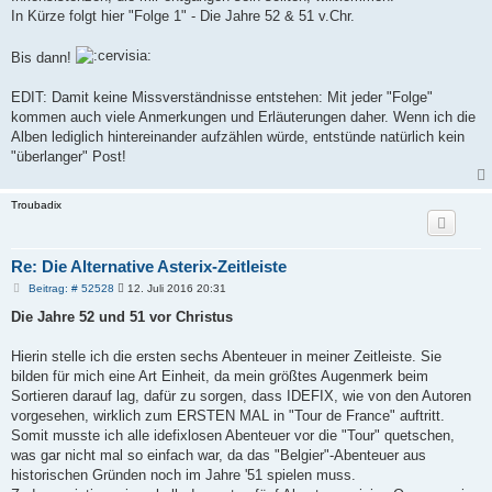
In Kürze folgt hier "Folge 1" - Die Jahre 52 & 51 v.Chr.
Bis dann!
EDIT: Damit keine Missverständnisse entstehen: Mit jeder "Folge"
kommen auch viele Anmerkungen und Erläuterungen daher. Wenn ich die
Alben lediglich hintereinander aufzählen würde, entstünde natürlich kein
"überlanger" Post!
Troubadix
Re: Die Alternative Asterix-Zeitleiste
B
Beitrag: # 52528
12. Juli 2016 20:31
e
i
Die Jahre 52 und 51 vor Christus
t
r
a
Hierin stelle ich die ersten sechs Abenteuer in meiner Zeitleiste. Sie
g
bilden für mich eine Art Einheit, da mein größtes Augenmerk beim
Sortieren darauf lag, dafür zu sorgen, dass IDEFIX, wie von den Autoren
vorgesehen, wirklich zum ERSTEN MAL in "Tour de France" auftritt.
Somit musste ich alle idefixlosen Abenteuer vor die "Tour" quetschen,
was gar nicht mal so einfach war, da das "Belgier"-Abenteuer aus
historischen Gründen noch im Jahre '51 spielen muss.