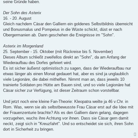
seine Gründe haben.
Der Sohn des Asterix
16. - 20. August
Gleich nachdem Cäsar den Galliern ein goldenes Selbstbildnis überreicht
und Bonusmalus und Pompeius in die Wüste schickt, düst er nach
Obergermanien ab. Dann geschehen die Ereignisse im "Sohn".
Asterix im Morgenland
25. September - 15. Oktober (mit Rückreise bis 5. November)
Dieses Album schließt zweifellos direkt an "Sohn", da am Anfang der
Wiederaufbau des Dorfes gefeiert wird.
Es ist sicher äußerst optimistisch zu sagen, dass der Wiederaufbau nur
etwas länger als einen Monat gedauert hat, aber es sind ja unglaublich
viele Legionäre, die dabei mithelfen. Nimmt man an, dass jeweils 10
trainierte Soldaten pro Hütte am Bauen sind, und so viele Legionäre hat
Cäsar sicher zur Verfügung, ist dieser Zeitraum schon vorstellbar.
Und jetzt noch eine kleine Fan-Theorie: Kleopatra weilte ja 46 v.Chr. in
Rom. Was, wenn sie als selbstbewusste Frau Cäsar erst auf die Idee mit
der Frauenzenturie brachte? Als es den Galliern dann gelang, dagegen
vorzugehen, wuchs ihre Achtung vor ihnen. Dass sie Cäsar gern damit
neckt, zeigt sich in "Kreuzfahrt". Und so entscheidet sie sich, ihren Sohn
dort in Sicherheit zu bringen.