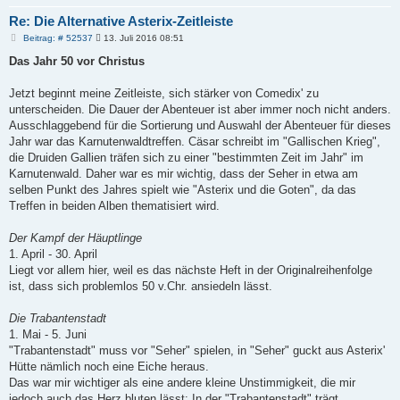
Re: Die Alternative Asterix-Zeitleiste
B
Beitrag: # 52537
13. Juli 2016 08:51
e
i
Das Jahr 50 vor Christus
t
r
a
Jetzt beginnt meine Zeitleiste, sich stärker von Comedix' zu
g
unterscheiden. Die Dauer der Abenteuer ist aber immer noch nicht anders.
Ausschlaggebend für die Sortierung und Auswahl der Abenteuer für dieses
Jahr war das Karnutenwaldtreffen. Cäsar schreibt im "Gallischen Krieg",
die Druiden Gallien träfen sich zu einer "bestimmten Zeit im Jahr" im
Karnutenwald. Daher war es mir wichtig, dass der Seher in etwa am
selben Punkt des Jahres spielt wie "Asterix und die Goten", da das
Treffen in beiden Alben thematisiert wird.
Der Kampf der Häuptlinge
1. April - 30. April
Liegt vor allem hier, weil es das nächste Heft in der Originalreihenfolge
ist, dass sich problemlos 50 v.Chr. ansiedeln lässt.
Die Trabantenstadt
1. Mai - 5. Juni
"Trabantenstadt" muss vor "Seher" spielen, in "Seher" guckt aus Asterix'
Hütte nämlich noch eine Eiche heraus.
Das war mir wichtiger als eine andere kleine Unstimmigkeit, die mir
jedoch auch das Herz bluten lässt: In der "Trabantenstadt" trägt