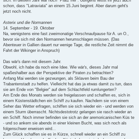
sich. In diesem Jahr war noch "Platz frei". Übrigens wisst ihr jetzt auch
schon, dass "Latraviata" an einem 15.Juni beginnt. Aber darum geht's
jetzt noch nicht.
Asterix und die Normannen
14. September - 19. Oktober
Na, wenigstens eine fast zweimonatige Verschnaufpause für A. un O.,
bevor sie sich mit den Normannen herumschlagen müssen. (Das
Abenteuer in Gallien dauert nur wenige Tage, die restliche Zeit nimmt die
Fahrt der Wikinger in Anspruch)
Das wär's dann mit diesem Jahr.
Obwohl, ich habe da noch eine Idee. Wie wär's, dieses Jahr mal
spaßeshalber aus der Perspektive der Piraten zu betrachten?
Anfang Mai werden sie gezwungen, als Sklaven beim Bau der
Trabantenstadt zu helfen. Vielleicht hat das ja etwas damit zu tun, dass
sie am Ende von "Belgier" auf dem Schlachtfeld rumlungerten?
Am Ende des Monats werden sie freigelassen und schaffen es, sich in
einem Küstenstädtchen ein Schiff zu kaufen. Nachdem sie von einem
Seher das Wetter erfragen, schiffen sie sich wieder ein - und werden von
einem Sturm überrascht. Nichtsdestotrotz gelangen sie rasch wieder an
ein Schiff. Noch immer befinden sie sich an der aremoricanischen Küs te
- und so ankern sie abends in einer kleinen Bucht, was sich noch als
folgenschwer erweisen wird...
Zum Glück schaffen sie es in Kürze, schnell wieder an ein Schiff zu