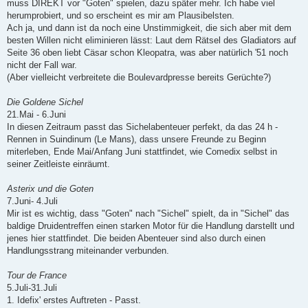
muss DIREKT vor "Goten" spielen, dazu später mehr. Ich habe viel
herumprobiert, und so erscheint es mir am Plausibelsten.
Ach ja, und dann ist da noch eine Unstimmigkeit, die sich aber mit dem
besten Willen nicht eliminieren lässt: Laut dem Rätsel des Gladiators auf
Seite 36 oben liebt Cäsar schon Kleopatra, was aber natürlich '51 noch
nicht der Fall war.
(Aber vielleicht verbreitete die Boulevardpresse bereits Gerüchte?)
Die Goldene Sichel
21.Mai - 6.Juni
In diesen Zeitraum passt das Sichelabenteuer perfekt, da das 24 h -
Rennen in Suindinum (Le Mans), dass unsere Freunde zu Beginn
miterleben, Ende Mai/Anfang Juni stattfindet, wie Comedix selbst in
seiner Zeitleiste einräumt.
Asterix und die Goten
7.Juni- 4.Juli
Mir ist es wichtig, dass "Goten" nach "Sichel" spielt, da in "Sichel" das
baldige Druidentreffen einen starken Motor für die Handlung darstellt und
jenes hier stattfindet. Die beiden Abenteuer sind also durch einen
Handlungsstrang miteinander verbunden.
Tour de France
5.Juli-31.Juli
1. Idefix' erstes Auftreten - Passt.