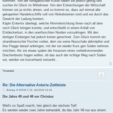
kommen. Von der nordgallischen Küste haben sie jedoch genug und
suchen ihr Glück im Mittelmeer. Von den Entwicklungen der Wirtschaft
können sie ja nichts ahnen, und so kommt es, dass auf einmal alle
gekaperten Handelsschiffe voll von Hinkelsteinen sind und sie durch das
Gewicht der Ladung kentern.
Käptn Enternix überlegt, welche Himmelsrichtung ihnen nach all dem
noch Glück bringen konnte, und entschließt in einem Anfall von
Entdeckerlust, in den unerforschten Norden vorzudringen. Mit den
dortigen Eisbergen hat jedoch keiner gerechnet. Zum Glück kommt ein
skandinavischer Fischer vorbei, dem sie seine Nusschale abknöpfen und
ihre Flagge darauf anbringen, mit der sie wieder Kurs gen Süden nehmen
möchten. Als sie etwas später die Insassen eines vorbeikommenden
Drachenboots fragen wollen, ob das auch der richtige Weg nach Süden
sei, werden sie kurzerhand versenkt...
Troubadix
Re: Die Alternative Asterix-Zeitleiste
B
Beitrag: # 52539
13. Juli 2016 12:16
e
i
Die Jahre 49 und 48 vor Christus
t
r
a
Weil's so Spaß macht, hier gleich der nächste Teil!
g
Es werden wieder zwei Jahre behandelt, da das Jahr '49 nur aus einem