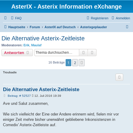
AsterIX - Asterix Information eXchange
FAQ
Registrieren
Anmelden
S
Hauptseite
Forum
AsterIX auf Deutsch
Asterixgeplauder
u
Die Alternative Asterix-Zeitleiste
c
Moderatoren:
Erik
,
Maulaf
h
Suche
Erweiterte Suche
Antworten
e
1
2
Nächste
16 Beiträge
Troubadix
Die Alternative Asterix-Zeitleiste
B
Beitrag: # 52527
12. Juli 2016 19:39
e
i
Ave und Salut zusammen,
t
r
a
Wie sich vielleicht der Eine oder Andere erinnern wird, fielen mir vor
g
einiger Zeit mehre bisher unerwähnt gebliebene Inkonsistenzen in
Comedix' Asterix-Zeitleiste auf.