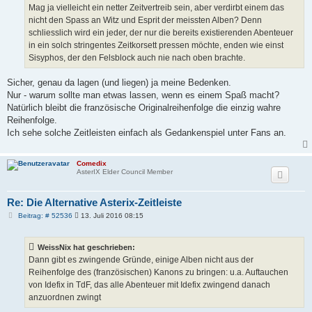
Mag ja vielleicht ein netter Zeitvertreib sein, aber verdirbt einem das
nicht den Spass an Witz und Esprit der meissten Alben? Denn
schliesslich wird ein jeder, der nur die bereits existierenden Abenteuer
in ein solch stringentes Zeitkorsett pressen möchte, enden wie einst
Sisyphos, der den Felsblock auch nie nach oben brachte.
Sicher, genau da lagen (und liegen) ja meine Bedenken.
Nur - warum sollte man etwas lassen, wenn es einem Spaß macht?
Natürlich bleibt die französische Originalreihenfolge die einzig wahre
Reihenfolge.
Ich sehe solche Zeitleisten einfach als Gedankenspiel unter Fans an.
Comedix
AsterIX Elder Council Member
Re: Die Alternative Asterix-Zeitleiste
B
Beitrag: # 52536
13. Juli 2016 08:15
e
i
t
WeissNix hat geschrieben:
r
a
Dann gibt es zwingende Gründe, einige Alben nicht aus der
g
Reihenfolge des (französischen) Kanons zu bringen: u.a. Auftauchen
von Idefix in TdF, das alle Abenteuer mit Idefix zwingend danach
anzuordnen zwingt