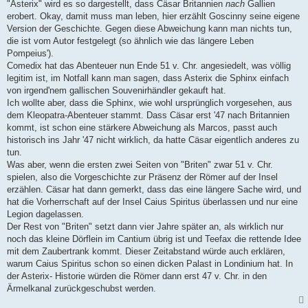
"Asterix" wird es so dargestellt, dass Cäsar Britannien
nach
Gallien
erobert. Okay, damit muss man leben, hier erzählt Goscinny seine eigene
Version der Geschichte. Gegen diese Abweichung kann man nichts tun,
die ist vom Autor festgelegt (so ähnlich wie das längere Leben
Pompeius').
Comedix hat das Abenteuer nun Ende 51 v. Chr. angesiedelt, was völlig
legitim ist, im Notfall kann man sagen, dass Asterix die Sphinx einfach
von irgend'nem gallischen Souvenirhändler gekauft hat.
Ich wollte aber, dass die Sphinx, wie wohl ursprünglich vorgesehen, aus
dem Kleopatra-Abenteuer stammt. Dass Cäsar erst '47 nach Britannien
kommt, ist schon eine stärkere Abweichung als Marcos, passt auch
historisch ins Jahr '47 nicht wirklich, da hatte Cäsar eigentlich anderes zu
tun.
Was aber, wenn die ersten zwei Seiten von "Briten" zwar 51 v. Chr.
spielen, also die Vorgeschichte zur Präsenz der Römer auf der Insel
erzählen. Cäsar hat dann gemerkt, dass das eine längere Sache wird, und
hat die Vorherrschaft auf der Insel Caius Spiritus überlassen und nur eine
Legion dagelassen.
Der Rest von "Briten" setzt dann vier Jahre später an, als wirklich nur
noch das kleine Dörflein im Cantium übrig ist und Teefax die rettende Idee
mit dem Zaubertrank kommt. Dieser Zeitabstand würde auch erklären,
warum Caius Spiritus schon so einen dicken Palast in Londinium hat. In
der Asterix- Historie würden die Römer dann erst 47 v. Chr. in den
Ärmelkanal zurückgeschubst werden.