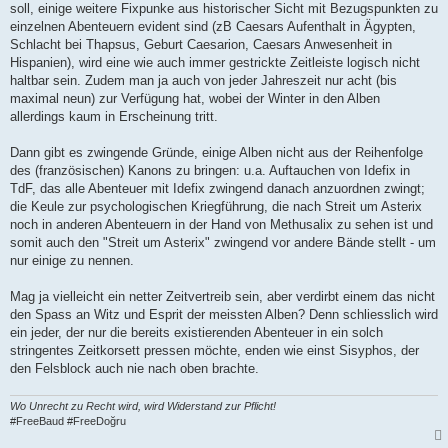
soll, einige weitere Fixpunke aus historischer Sicht mit Bezugspunkten zu
r
a
einzelnen Abenteuern evident sind (zB Caesars Aufenthalt in Ägypten,
g
Schlacht bei Thapsus, Geburt Caesarion, Caesars Anwesenheit in
Hispanien), wird eine wie auch immer gestrickte Zeitleiste logisch nicht
haltbar sein. Zudem man ja auch von jeder Jahreszeit nur acht (bis
maximal neun) zur Verfügung hat, wobei der Winter in den Alben
allerdings kaum in Erscheinung tritt.
Dann gibt es zwingende Gründe, einige Alben nicht aus der Reihenfolge
des (französischen) Kanons zu bringen: u.a. Auftauchen von Idefix in
TdF, das alle Abenteuer mit Idefix zwingend danach anzuordnen zwingt;
die Keule zur psychologischen Kriegführung, die nach Streit um Asterix
noch in anderen Abenteuern in der Hand von Methusalix zu sehen ist und
somit auch den "Streit um Asterix" zwingend vor andere Bände stellt - um
nur einige zu nennen.
Mag ja vielleicht ein netter Zeitvertreib sein, aber verdirbt einem das nicht
den Spass an Witz und Esprit der meissten Alben? Denn schliesslich wird
ein jeder, der nur die bereits existierenden Abenteuer in ein solch
stringentes Zeitkorsett pressen möchte, enden wie einst Sisyphos, der
den Felsblock auch nie nach oben brachte.
Wo Unrecht zu Recht wird, wird Widerstand zur Pflicht!
#FreeBaud #FreeDoğru