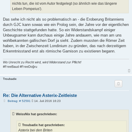
nichts tun, die ist vom Autor festgelegt (so ähnlich wie das längere
Leben Pompeius').
Das sehe ich nicht als so problematisch an - die Eroberung Britanniens
durch GJC kann sowas wie ein Prolog sein, der Jahre vor der eigentlichen
Geschichte stattgefunden hatte. So ein Widerstandskampf einiger
Unbeugsamer kann durchaus einige Jahre andauern, wie man am uns
wohlbekannten gallischen Dorf ja sieht. Zudem mussten die Römer Zeit
haben, in der Zwischenzeit Londinium zu gründen, das nach derzeitigem
Erkenntnisstand erst als römische Garnison zu existieren begann.
Wo Unrecht zu Recht wird, wird Widerstand zur Pflicht!
#FreeBaud #FreeDoğru
Troubadix
Re: Die Alternative Asterix-Zeitleiste
B
Beitrag: # 52591
14. Juli 2016 16:23
e
i
t
WeissNix hat geschrieben:
r
a
g
Troubadix hat geschrieben:
Asterix bei den Briten