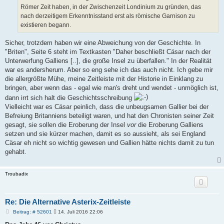
Römer Zeit haben, in der Zwischenzeit Londinium zu gründen, das
nach derzeitigem Erkenntnisstand erst als römische Garnison zu
existieren begann.
Sicher, trotzdem haben wir eine Abweichung von der Geschichte. In
"Briten", Seite 6 steht im Textkasten "Daher beschließt Cäsar nach der
Unterwerfung Galliens [..], die große Insel zu überfallen." In der Realität
war es andersherum. Aber so eng sehe ich das auch nicht. Ich gebe mir
die allergrößte Mühe, meine Zeitleiste mit der Historie in Einklang zu
bringen, aber wenn das - egal wie man's dreht und wendet - unmöglich ist,
dann irrt sich halt die Geschichtsschreibung
Vielleicht war es Cäsar peinlich, dass die unbeugsamen Gallier bei der
Befreiung Britanniens beteiligt waren, und hat den Chronisten seiner Zeit
gesagt, sie sollen die Eroberung der Insel
vor
die Eroberung Galliens
setzen und sie kürzer machen, damit es so aussieht, als sei England
Cäsar eh nicht so wichtig gewesen und Gallien hätte nichts damit zu tun
gehabt.
Troubadix
Re: Die Alternative Asterix-Zeitleiste
B
Beitrag: # 52601
14. Juli 2016 22:06
e
i