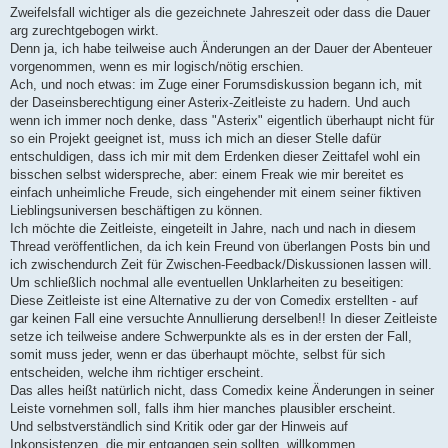
Zweifelsfall wichtiger als die gezeichnete Jahreszeit oder dass die Dauer
arg zurechtgebogen wirkt.
Denn ja, ich habe teilweise auch Änderungen an der Dauer der Abenteuer
vorgenommen, wenn es mir logisch/nötig erschien.
Ach, und noch etwas: im Zuge einer Forumsdiskussion begann ich, mit
der Daseinsberechtigung einer Asterix-Zeitleiste zu hadern. Und auch
wenn ich immer noch denke, dass "Asterix" eigentlich überhaupt nicht für
so ein Projekt geeignet ist, muss ich mich an dieser Stelle dafür
entschuldigen, dass ich mir mit dem Erdenken dieser Zeittafel wohl ein
bisschen selbst widerspreche, aber: einem Freak wie mir bereitet es
einfach unheimliche Freude, sich eingehender mit einem seiner fiktiven
Lieblingsuniversen beschäftigen zu können.
Ich möchte die Zeitleiste, eingeteilt in Jahre, nach und nach in diesem
Thread veröffentlichen, da ich kein Freund von überlangen Posts bin und
ich zwischendurch Zeit für Zwischen-Feedback/Diskussionen lassen will.
Um schließlich nochmal alle eventuellen Unklarheiten zu beseitigen:
Diese Zeitleiste ist eine Alternative zu der von Comedix erstellten - auf
gar keinen Fall eine versuchte Annullierung derselben!! In dieser Zeitleiste
setze ich teilweise andere Schwerpunkte als es in der ersten der Fall,
somit muss jeder, wenn er das überhaupt möchte, selbst für sich
entscheiden, welche ihm richtiger erscheint.
Das alles heißt natürlich nicht, dass Comedix keine Änderungen in seiner
Leiste vornehmen soll, falls ihm hier manches plausibler erscheint.
Und selbstverständlich sind Kritik oder gar der Hinweis auf
Inkonsistenzen, die mir entgangen sein sollten, willkommen.