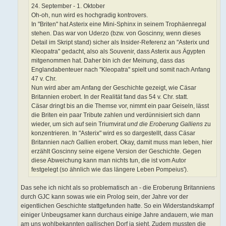
24. September - 1. Oktober
Oh-oh, nun wird es hochgradig kontrovers.
In "Briten" hat Asterix eine Mini-Sphinx in seinem Trophäenregal
stehen. Das war von Uderzo (bzw. von Goscinny, wenn dieses
Detail im Skript stand) sicher als Insider-Referenz an "Asterix und
Kleopatra" gedacht, also als Souvenir, dass Asterix aus Ägypten
mitgenommen hat. Daher bin ich der Meinung, dass das
Englandabenteuer nach "Kleopatra" spielt und somit nach Anfang
47 v. Chr.
Nun wird aber am Anfang der Geschichte gezeigt, wie Cäsar
Britannien erobert. In der Realität fand das 54 v. Chr. statt.
Cäsar dringt bis an die Themse vor, nimmt ein paar Geiseln, lässt
die Briten ein paar Tribute zahlen und verdünnisiert sich dann
wieder, um sich auf sein Triumvirat
und die Eroberung Galliens
zu
konzentrieren. In "Asterix" wird es so dargestellt, dass Cäsar
Britannien
nach
Gallien erobert. Okay, damit muss man leben, hier
erzählt Goscinny seine eigene Version der Geschichte. Gegen
diese Abweichung kann man nichts tun, die ist vom Autor
festgelegt (so ähnlich wie das längere Leben Pompeius').
Das sehe ich nicht als so problematisch an - die Eroberung Britanniens
durch GJC kann sowas wie ein Prolog sein, der Jahre vor der
eigentlichen Geschichte stattgefunden hatte. So ein Widerstandskampf
einiger Unbeugsamer kann durchaus einige Jahre andauern, wie man
am uns wohlbekannten gallischen Dorf ja sieht. Zudem mussten die