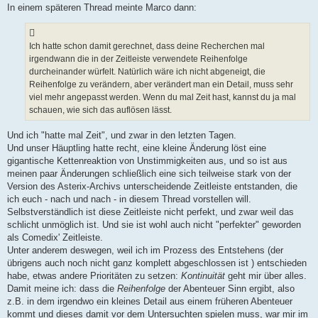
In einem späteren Thread meinte Marco dann:
Ich hatte schon damit gerechnet, dass deine Recherchen mal
irgendwann die in der Zeitleiste verwendete Reihenfolge
durcheinander würfelt. Natürlich wäre ich nicht abgeneigt, die
Reihenfolge zu verändern, aber verändert man ein Detail, muss sehr
viel mehr angepasst werden. Wenn du mal Zeit hast, kannst du ja mal
schauen, wie sich das auflösen lässt.
Und ich "hatte mal Zeit", und zwar in den letzten Tagen.
Und unser Häuptling hatte recht, eine kleine Änderung löst eine
gigantische Kettenreaktion von Unstimmigkeiten aus, und so ist aus
meinen paar Änderungen schließlich eine sich teilweise stark von der
Version des Asterix-Archivs unterscheidende Zeitleiste entstanden, die
ich euch - nach und nach - in diesem Thread vorstellen will.
Selbstverständlich ist diese Zeitleiste nicht perfekt, und zwar weil das
schlicht unmöglich ist. Und sie ist wohl auch nicht "perfekter" geworden
als Comedix' Zeitleiste.
Unter anderem deswegen, weil ich im Prozess des Entstehens (der
übrigens auch noch nicht ganz komplett abgeschlossen ist ) entschieden
habe, etwas andere Prioritäten zu setzen:
Kontinuität
geht mir über alles.
Damit meine ich: dass die
Reihenfolge
der Abenteuer Sinn ergibt, also
z.B. in dem irgendwo ein kleines Detail aus einem früheren Abenteuer
kommt und dieses damit vor dem Untersuchten spielen muss, war mir im