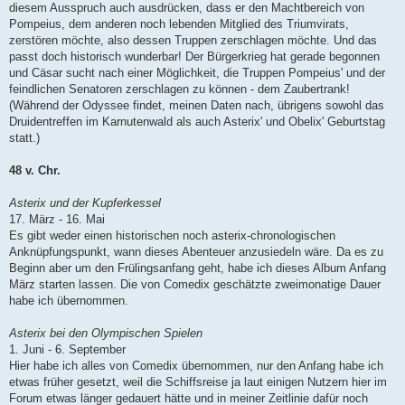
diesem Ausspruch auch ausdrücken, dass er den Machtbereich von
Pompeius, dem anderen noch lebenden Mitglied des Triumvirats,
zerstören möchte, also dessen Truppen zerschlagen möchte. Und das
passt doch historisch wunderbar! Der Bürgerkrieg hat gerade begonnen
und Cäsar sucht nach einer Möglichkeit, die Truppen Pompeius' und der
feindlichen Senatoren zerschlagen zu können - dem Zaubertrank!
(Während der Odyssee findet, meinen Daten nach, übrigens sowohl das
Druidentreffen im Karnutenwald als auch Asterix' und Obelix' Geburtstag
statt.)
48 v. Chr.
Asterix und der Kupferkessel
17. März - 16. Mai
Es gibt weder einen historischen noch asterix-chronologischen
Anknüpfungspunkt, wann dieses Abenteuer anzusiedeln wäre. Da es zu
Beginn aber um den Frülingsanfang geht, habe ich dieses Album Anfang
März starten lassen. Die von Comedix geschätzte zweimonatige Dauer
habe ich übernommen.
Asterix bei den Olympischen Spielen
1. Juni - 6. September
Hier habe ich alles von Comedix übernommen, nur den Anfang habe ich
etwas früher gesetzt, weil die Schiffsreise ja laut einigen Nutzern hier im
Forum etwas länger gedauert hätte und in meiner Zeitlinie dafür noch