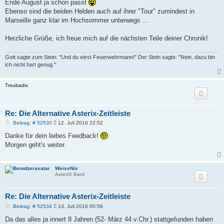
Ende August ja schon passt
Ebenso sind die beiden Helden auch auf ihrer "Tour" zumindest in
Marseille ganz klar im Hochsommer unterwegs ...
Herzliche Grüße, ich freue mich auf die nächsten Teile deiner Chronik!
Gott sagte zum Stein: "Und du wirst Feuerwehrmann!" Der Stein sagte: "Nein, dazu bin
ich nicht hart genug."
Troubadix
Re: Die Alternative Asterix-Zeitleiste
B
Beitrag: # 52530
12. Juli 2016 22:52
e
i
Danke für dein liebes Feedback!
t
Morgen geht's weiter.
r
a
g
WeissNix
AsterIX Bard
Re: Die Alternative Asterix-Zeitleiste
B
Beitrag: # 52534
13. Juli 2016 00:56
e
i
Da das alles ja innert 8 Jahren (52- März 44 v.Chr.) stattgefunden haben
t