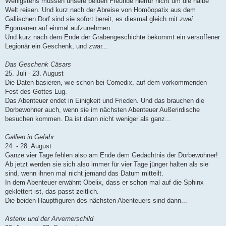
Wenigstens müssen unsere beiden Freunde hierfür nicht um die halbe
Welt reisen. Und kurz nach der Abreise von Homöopatix aus dem
Gallischen Dorf sind sie sofort bereit, es diesmal gleich mit
zwei
Egomanen auf einmal aufzunehmen...
Und kurz nach dem Ende der Grabengeschichte bekommt ein versoffener
Legionär ein Geschenk, und zwar...
Das Geschenk Cäsars
25. Juli - 23. August
Die Daten basieren, wie schon bei Comedix, auf dem vorkommenden
Fest des Gottes Lug.
Das Abenteuer endet in Einigkeit und Frieden. Und das brauchen die
Dorbewohner auch, wenn sie im nächsten Abenteuer Außerirdische
besuchen kommen. Da ist dann nicht weniger als ganz...
Gallien in Gefahr
24. - 28. August
Ganze vier Tage fehlen also am Ende dem Gedächtnis der Dorbewohner!
Ab jetzt werden sie sich also immer für vier Tage jünger halten als sie
sind, wenn ihnen mal nicht jemand das Datum mitteilt.
In dem Abenteuer erwähnt Obelix, dass er schon mal auf die Sphinx
geklettert ist, das passt zeitlich.
Die beiden Hauptfiguren des nächsten Abenteuers sind dann...
Asterix und der Arvernerschild