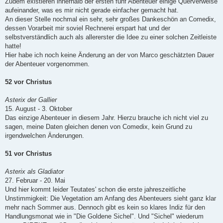
Zudem existieren innerhalb der ersten fünf Abenteuer einige Querverweise
aufeinander, was es mir nicht gerade einfacher gemacht hat.
An dieser Stelle nochmal ein sehr, sehr großes Dankeschön an Comedix,
dessen Vorarbeit mir soviel Rechnerei erspart hat und der
selbstverständlich auch als allererster die Idee zu einer solchen Zeitleiste
hatte!
Hier habe ich noch keine Änderung an der von Marco geschätzten Dauer
der Abenteuer vorgenommen.
52 vor Christus
Asterix der Gallier
15. August - 3. Oktober
Das einzige Abenteuer in diesem Jahr. Hierzu brauche ich nicht viel zu
sagen, meine Daten gleichen denen von Comedix, kein Grund zu
irgendwelchen Änderungen.
51 vor Christus
Asterix als Gladiator
27. Februar - 20. Mai
Und hier kommt leider Teutates' schon die erste jahreszeitliche
Unstimmigkeit: Die Vegetation am Anfang des Abenteuers sieht ganz klar
mehr nach Sommer aus. Dennoch gibt es kein so klares Indiz für den
Handlungsmonat wie in "Die Goldene Sichel". Und "Sichel" wiederum