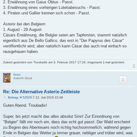
2. Erwähnung von Gaius Obtus - Passt.
3. Erwähnung eines vorherigen Lutetiabesuchs - Passt.
4. Piraten und Gallier kennen sich schon - Passt.
Asterix bei den Belgiern
1. August - 29.August
Cäsars Erwähnung, die Belgier seien am Tapfersten, stammt natürlich
eigentlich aus De Bello Gallico, das erst in "Der Papyrus des Cäsar"
veröffentlicht wird, aber natürlich kann Cäsar das auch mal einfach so
rausgehauen haben.
Zuletzt geändert von
Troubadix
am 3. Februar 2017 17:24, insgesamt 1-mal geändert.
Iwan
AsterIX Druid
Re: Die Alternative Asterix-Zeitleiste
B
Beitrag: # 52529
12. Juli 2016 22:48
e
i
Guten Abend, Troubadix!
t
r
a
Super, bis jetzt macht das alles absolut Sinn! Zur Einordnung von
g
"Belgier" fällt mir noch ein, dass das echt gut passt: Der Wald erscheint
zu Beginn des Abenteuers noch richtig hochsommerlich, während gegen
Ende in Belgien das Wetter ja immer grauer, nebliger und trüber wird, was