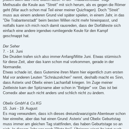
Methusalix die Keule aus "Streit" mit sich herum, als es gegen die Römer
geht (War auch schon mal Teil einer meiner Quizfragen). Doch "Streit"
muss aus einem anderen Grund viel später spielen, in einem Jahr, in das
"Die Trabantenstadt" beim besten Willen nicht mehr hineinpasst, und
notfalls kann ich mich noch damit rausreden, dass der Dorfälteste sich
einfach eine andere irgendwo rumliegende Keule für den Kampf
geschnappt hat.
Der Seher
7. - 14. Juni
Die Druiden trafen sich also immer Anfang/Mitte Juni. Etwas stürmisch
für diese Zeit, aber das kann schon mal vorkommen, gerade in der
Normandie.
Etwas schade ist, dass Gutemine ihren Mann hier eigentlich zum ersten
Mal vor anderen Leuten "Schnäuzelchen" nennt, deshalb macht es Sinn,
dass Asterix und Obelix einen Lachanfall kriegen. Im Zuge meiner
Zeitleiste kam der Spitzname aber schon in "Belgier" vor. Das ist bei
Comedix aber auch nicht anders und schlich nicht zu ändern.
Obelix GmbH & Co.KG
15. Juni - 19. August
Es mag verwundern, dass ich dieses dreiundzwanzigste Abenteuer schon
hier einreihe, aber das hat einen Grund: Asterix' und Obelix Geburtstag
muss immer am gleichen Tag stattfinden, das haben Geburtstage so an