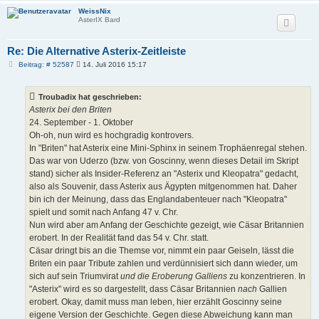
WeissNix
AsterIX Bard
Re: Die Alternative Asterix-Zeitleiste
B
Beitrag: # 52587
14. Juli 2016 15:17
e
i
t
Troubadix hat geschrieben:
r
a
Asterix bei den Briten
g
24. September - 1. Oktober
Oh-oh, nun wird es hochgradig kontrovers.
In "Briten" hat Asterix eine Mini-Sphinx in seinem Trophäenregal stehen.
Das war von Uderzo (bzw. von Goscinny, wenn dieses Detail im Skript
stand) sicher als Insider-Referenz an "Asterix und Kleopatra" gedacht,
also als Souvenir, dass Asterix aus Ägypten mitgenommen hat. Daher
bin ich der Meinung, dass das Englandabenteuer nach "Kleopatra"
spielt und somit nach Anfang 47 v. Chr.
Nun wird aber am Anfang der Geschichte gezeigt, wie Cäsar Britannien
erobert. In der Realität fand das 54 v. Chr. statt.
Cäsar dringt bis an die Themse vor, nimmt ein paar Geiseln, lässt die
Briten ein paar Tribute zahlen und verdünnisiert sich dann wieder, um
sich auf sein Triumvirat
und die Eroberung Galliens
zu konzentrieren. In
"Asterix" wird es so dargestellt, dass Cäsar Britannien
nach
Gallien
erobert. Okay, damit muss man leben, hier erzählt Goscinny seine
eigene Version der Geschichte. Gegen diese Abweichung kann man