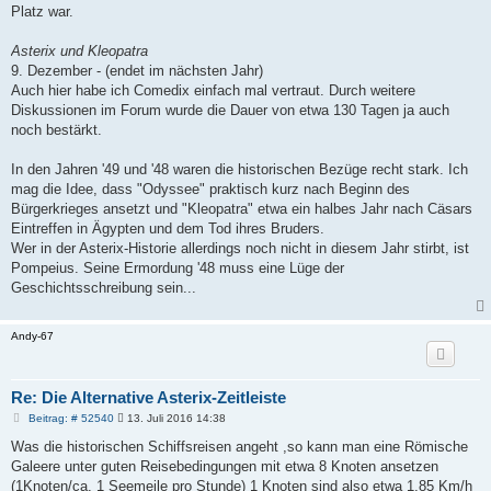
Platz war.
Asterix und Kleopatra
9. Dezember - (endet im nächsten Jahr)
Auch hier habe ich Comedix einfach mal vertraut. Durch weitere
Diskussionen im Forum wurde die Dauer von etwa 130 Tagen ja auch
noch bestärkt.
In den Jahren '49 und '48 waren die historischen Bezüge recht stark. Ich
mag die Idee, dass "Odyssee" praktisch kurz nach Beginn des
Bürgerkrieges ansetzt und "Kleopatra" etwa ein halbes Jahr nach Cäsars
Eintreffen in Ägypten und dem Tod ihres Bruders.
Wer in der Asterix-Historie allerdings noch nicht in diesem Jahr stirbt, ist
Pompeius. Seine Ermordung '48 muss eine Lüge der
Geschichtsschreibung sein...
Andy-67
Re: Die Alternative Asterix-Zeitleiste
B
Beitrag: # 52540
13. Juli 2016 14:38
e
i
Was die historischen Schiffsreisen angeht ,so kann man eine Römische
t
Galeere unter guten Reisebedingungen mit etwa 8 Knoten ansetzen
r
a
(1Knoten/ca. 1 Seemeile pro Stunde) 1 Knoten sind also etwa 1,85 Km/h