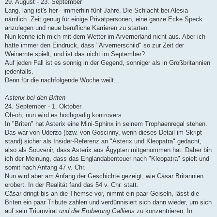
29. August - 23. September
Lang, lang ist's her - immerhin fünf Jahre. Die Schlacht bei Alesia
nämlich. Zeit genug für einige Privatpersonen, eine ganze Ecke Speck
anzulegen und neue berufliche Karrieren zu starten.
Nun kenne ich mich mit dem Wetter im Arvernerland nicht aus. Aber ich
hatte immer den Eindruck, dass "Arvernerschild" so zur Zeit der
Weinernte spielt, und ist das nicht im September?
Auf jeden Fall ist es sonnig in der Gegend, sonniger als in Großbritannien
jedenfalls.
Denn für die nachfolgende Woche weilt...
Asterix bei den Briten
24. September - 1. Oktober
Oh-oh, nun wird es hochgradig kontrovers.
In "Briten" hat Asterix eine Mini-Sphinx in seinem Trophäenregal stehen.
Das war von Uderzo (bzw. von Goscinny, wenn dieses Detail im Skript
stand) sicher als Insider-Referenz an "Asterix und Kleopatra" gedacht,
also als Souvenir, dass Asterix aus Ägypten mitgenommen hat. Daher bin
ich der Meinung, dass das Englandabenteuer nach "Kleopatra" spielt und
somit nach Anfang 47 v. Chr.
Nun wird aber am Anfang der Geschichte gezeigt, wie Cäsar Britannien
erobert. In der Realität fand das 54 v. Chr. statt.
Cäsar dringt bis an die Themse vor, nimmt ein paar Geiseln, lässt die
Briten ein paar Tribute zahlen und verdünnisiert sich dann wieder, um sich
auf sein Triumvirat
und die Eroberung Galliens
zu konzentrieren. In