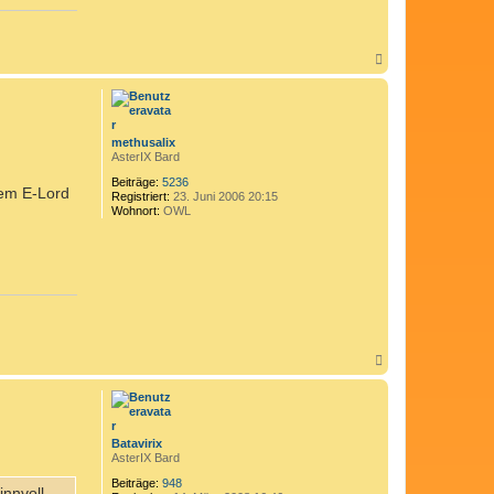
N
a
c
h
o
b
methusalix
e
AsterIX Bard
n
Beiträge:
5236
nem E-Lord
Registriert:
23. Juni 2006 20:15
Wohnort:
OWL
N
a
c
h
o
b
Batavirix
e
AsterIX Bard
n
Beiträge:
948
innvoll,