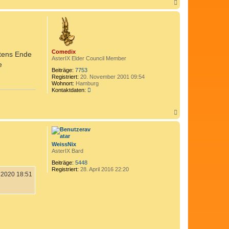
N
a
c
h
o
b
e
n
Comedix
stens Ende
AsterIX Elder Council Member
e
Beiträge:
7753
Registriert:
20. November 2001 09:54
Wohnort:
Hamburg
K
Kontaktdaten:
o
n
t
N
a
a
k
c
t
h
d
o
a
WeissNix
b
t
AsterIX Bard
e
e
n
n
Beiträge:
5448
v
Registriert:
28. April 2016 22:20
 2020 18:51
o
n
C
o
m
e
d
i
x