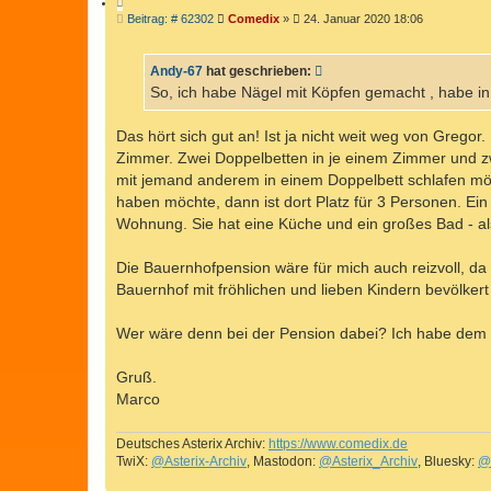
Z
B
Beitrag: # 62302
Comedix
»
24. Januar 2020 18:06
I
e
T
i
I
t
Andy-67
hat geschrieben:
r
E
a
So, ich habe Nägel mit Köpfen gemacht , habe 
R
g
E
Das hört sich gut an! Ist ja nicht weit weg von Gregor
N
Zimmer. Zwei Doppelbetten in je einem Zimmer und z
mit jemand anderem in einem Doppelbett schlafen möc
haben möchte, dann ist dort Platz für 3 Personen. E
Wohnung. Sie hat eine Küche und ein großes Bad - 
Die Bauernhofpension wäre für mich auch reizvoll, da g
Bauernhof mit fröhlichen und lieben Kindern bevölkert
Wer wäre denn bei der Pension dabei? Ich habe dem
Gruß.
Marco
Deutsches Asterix Archiv:
https://www.comedix.de
TwiX:
@Asterix-Archiv
, Mastodon:
@Asterix_Archiv
, Bluesky:
@