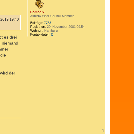
n
b
C
e
o
n
m
Comedix
e
AsterIX Elder Council Member
 2019 19:40
d
Beiträge:
7753
i
Registriert:
20. November 2001 09:54
x
Wohnort:
Hamburg
K
Kontaktdaten:
t es drei
o
n
ss niemand
t
immer
a
k
 die
t
d
a
t
 wird der
e
n
v
o
n
C
o
m
e
d
i
x
N