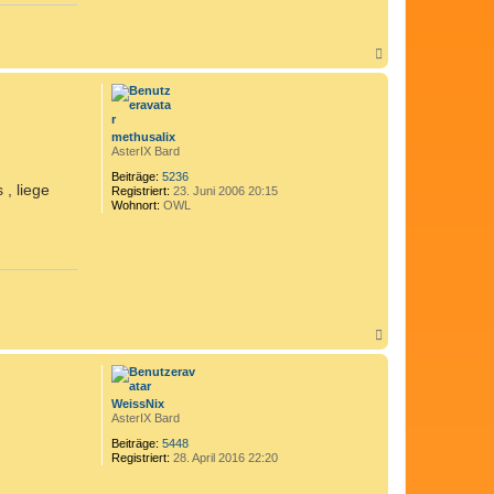
N
a
c
h
o
b
methusalix
e
AsterIX Bard
n
Beiträge:
5236
, liege
Registriert:
23. Juni 2006 20:15
Wohnort:
OWL
N
a
c
h
o
WeissNix
b
AsterIX Bard
e
n
Beiträge:
5448
Registriert:
28. April 2016 22:20