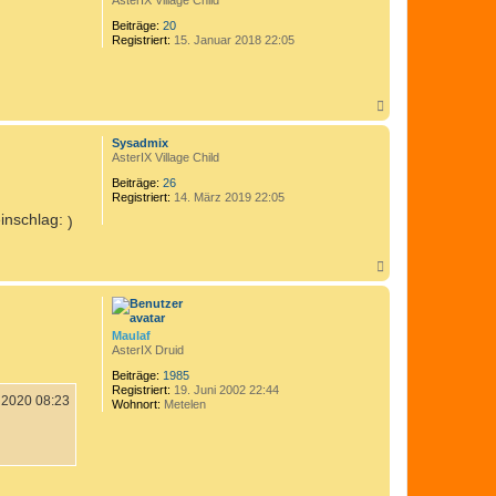
AsterIX Village Child
N
E
Beiträge:
20
1
Registriert:
15. Januar 2018 22:05
2
N
a
c
Sysadmix
h
AsterIX Village Child
o
b
Beiträge:
26
e
Registriert:
14. März 2019 22:05
n
)
N
a
c
h
o
Maulaf
b
AsterIX Druid
e
n
Beiträge:
1985
Registriert:
19. Juni 2002 22:44
 2020 08:23
Wohnort:
Metelen