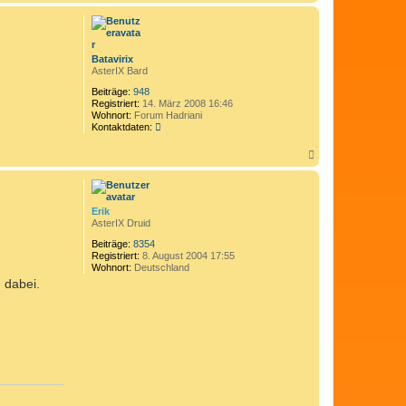
a
c
h
o
b
Batavirix
e
AsterIX Bard
n
Beiträge:
948
Registriert:
14. März 2008 16:46
Wohnort:
Forum Hadriani
K
Kontaktdaten:
o
n
N
t
a
a
c
k
h
t
o
d
Erik
b
a
AsterIX Druid
e
t
n
e
Beiträge:
8354
n
Registriert:
8. August 2004 17:55
v
Wohnort:
Deutschland
o
n dabei.
n
B
a
t
a
v
i
r
i
x