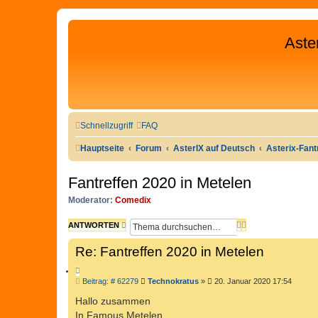
Aste
Schnellzugriff
FAQ
Hauptseite
Forum
AsterIX auf Deutsch
Asterix-Fan
Fantreffen 2020 in Metelen
Moderator:
Comedix
S
E
ANTWORTEN
U
R
Re: Fantreffen 2020 in Metelen
C
W
H
E
Z
E
I
B
Beitrag: # 62279
Technokratus
»
20. Januar 2020 17:54
I
T
e
T
i
Hallo zusammen
E
I
t
R
In Famous Metelen
r