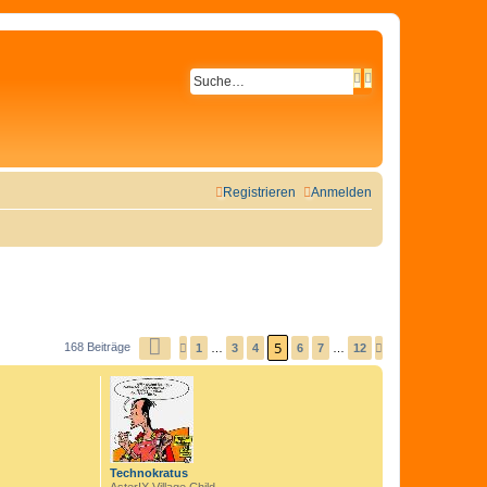
S
E
U
R
C
W
H
E
E
I
T
Registrieren
Anmelden
E
R
T
E
S
U
C
H
5
168 Beiträge
S
1
…
3
4
6
7
…
12
V
N
E
E
O
Ä
I
R
C
T
H
H
E
E
S
5
R
T
V
I
E
Technokratus
O
G