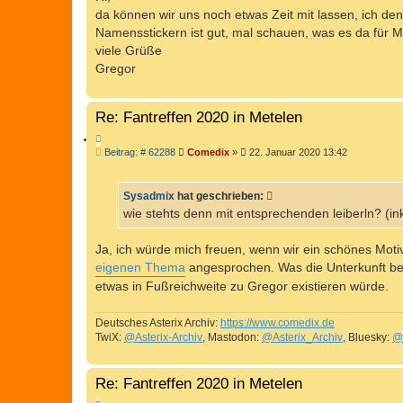
da können wir uns noch etwas Zeit mit lassen, ich d
Namensstickern ist gut, mal schauen, was es da für M
viele Grüße
Gregor
Re: Fantreffen 2020 in Metelen
Z
B
Beitrag: # 62288
Comedix
»
22. Januar 2020 13:42
I
e
T
i
I
t
Sysadmix
hat geschrieben:
r
E
a
wie stehts denn mit entsprechenden leiberln? (
R
g
E
Ja, ich würde mich freuen, wenn wir ein schönes Motiv
N
eigenen Thema
angesprochen. Was die Unterkunft bet
etwas in Fußreichweite zu Gregor existieren würde.
Deutsches Asterix Archiv:
https://www.comedix.de
TwiX:
@Asterix-Archiv
, Mastodon:
@Asterix_Archiv
, Bluesky:
@
Re: Fantreffen 2020 in Metelen