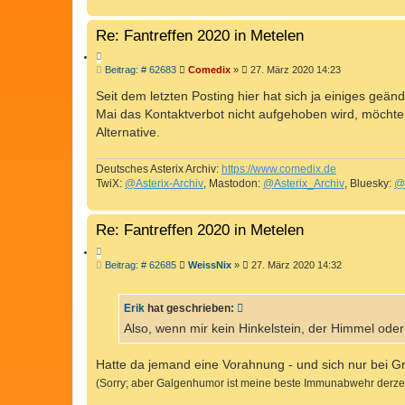
Re: Fantreffen 2020 in Metelen
Z
B
Beitrag: # 62683
Comedix
»
27. März 2020 14:23
I
e
T
i
Seit dem letzten Posting hier hat sich ja einiges geän
I
t
Mai das Kontaktverbot nicht aufgehoben wird, möchte i
r
E
a
Alternative.
R
g
E
Deutsches Asterix Archiv:
https://www.comedix.de
N
TwiX:
@Asterix-Archiv
, Mastodon:
@Asterix_Archiv
, Bluesky:
@
Re: Fantreffen 2020 in Metelen
Z
B
Beitrag: # 62685
WeissNix
»
27. März 2020 14:32
I
e
T
i
I
t
Erik
hat geschrieben:
r
E
a
Also, wenn mir kein Hinkelstein, der Himmel oder 
R
g
E
Hatte da jemand eine Vorahnung - und sich nur bei 
N
(Sorry; aber Galgenhumor ist meine beste Immunabwehr derzeit