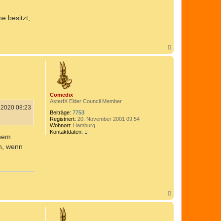
e besitzt,
N
a
c
h
o
b
e
n
Comedix
AsterIX Elder Council Member
 2020 08:23
Beiträge:
7753
Registriert:
20. November 2001 09:54
Wohnort:
Hamburg
K
Kontaktdaten:
inem
o
n
n, wenn
t
a
k
t
d
a
t
N
e
a
n
c
v
h
o
o