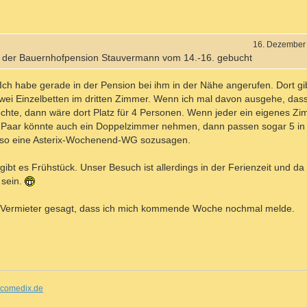
16. Dezember
in der Bauernhofpension Stauvermann vom 14.-16. gebucht
. Ich habe gerade in der Pension bei ihm in der Nähe angerufen. Dort gib
wei Einzelbetten im dritten Zimmer. Wenn ich mal davon ausgehe, da
hte, dann wäre dort Platz für 4 Personen. Wenn jeder ein eigenes Z
in Paar könnte auch ein Doppelzimmer nehmen, dann passen sogar 5 in
also eine Asterix-Wochenend-WG sozusagen.
ibt es Frühstück. Unser Besuch ist allerdings in der Ferienzeit und da
 sein.
 Vermieter gesagt, dass ich mich kommende Woche nochmal melde.
comedix.de