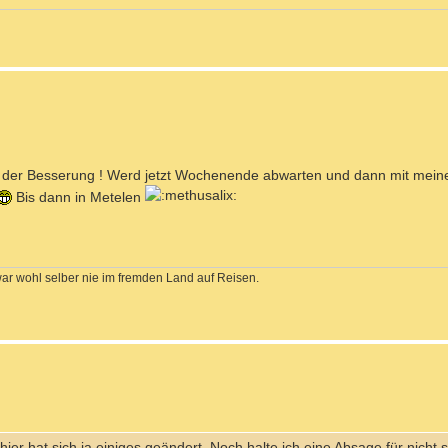
Weg der Besserung ! Werd jetzt Wochenende abwarten und dann mit mei
Bis dann in Metelen
war wohl selber nie im fremden Land auf Reisen.
ier hat sich ja einiges geändert. Noch halte ich eine Absage für nicht s