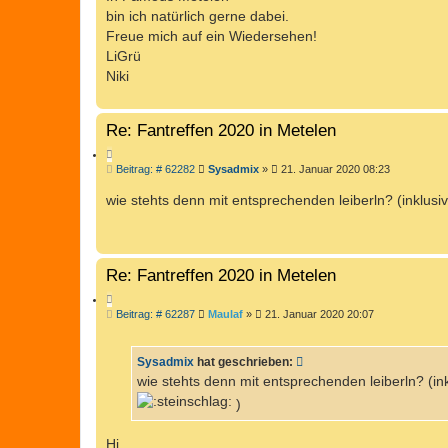
E
T
a
bin ich natürlich gerne dabei.
R
g
E
Freue mich auf ein Wiedersehen!
E
S
LiGrü
N
U
Niki
C
H
E
Re: Fantreffen 2020 in Metelen
Z
B
Beitrag: # 62282
Sysadmix
»
21. Januar 2020 08:23
I
e
T
i
wie stehts denn mit entsprechenden leiberln? (inklu
I
t
r
E
a
R
g
E
Re: Fantreffen 2020 in Metelen
N
Z
B
Beitrag: # 62287
Maulaf
»
21. Januar 2020 20:07
I
e
T
i
I
t
Sysadmix
hat geschrieben:
r
E
a
wie stehts denn mit entsprechenden leiberln? (
R
g
)
E
N
Hi,