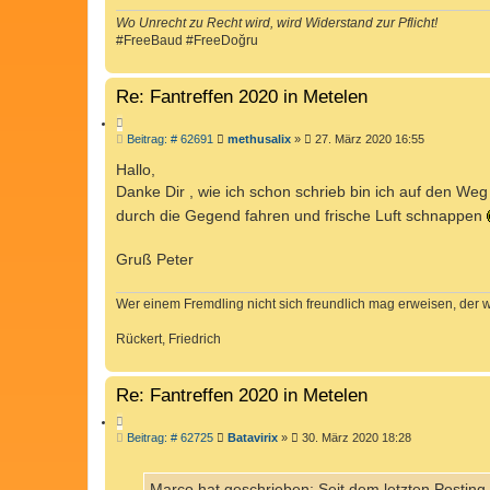
R
g
Wo Unrecht zu Recht wird, wird Widerstand zur Pflicht!
E
#FreeBaud #FreeDoğru
N
Re: Fantreffen 2020 in Metelen
Z
B
Beitrag: # 62691
methusalix
»
27. März 2020 16:55
I
e
T
i
Hallo,
I
t
Danke Dir , wie ich schon schrieb bin ich auf den 
r
E
a
durch die Gegend fahren und frische Luft schnappen
R
g
E
Gruß Peter
N
Wer einem Fremdling nicht sich freundlich mag erweisen, der 
Rückert, Friedrich
Re: Fantreffen 2020 in Metelen
Z
B
Beitrag: # 62725
Batavirix
»
30. März 2020 18:28
I
e
T
i
I
t
Marco hat geschrieben: Seit dem letzten Posting h