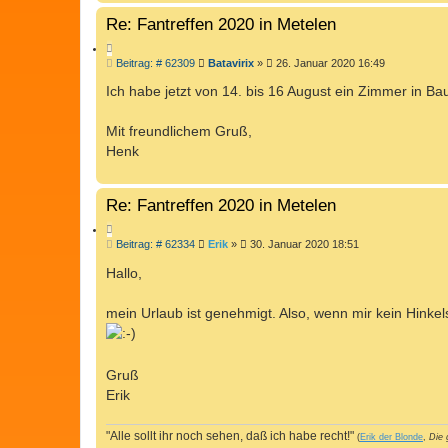
Re: Fantreffen 2020 in Metelen
Z
B
Beitrag: # 62309
Batavirix
»
26. Januar 2020 16:49
I
e
T
i
Ich habe jetzt von 14. bis 16 August ein Zimmer in Ba
I
t
r
E
a
Mit freundlichem Gruß,
R
g
Henk
E
N
Re: Fantreffen 2020 in Metelen
Z
B
Beitrag: # 62334
Erik
»
30. Januar 2020 18:51
I
e
T
i
Hallo,
I
t
r
E
a
mein Urlaub ist genehmigt. Also, wenn mir kein Hinkels
R
g
E
N
Gruß
Erik
"Alle sollt ihr noch sehen, daß ich habe recht!"
(
Erik der Blonde
,
Die 