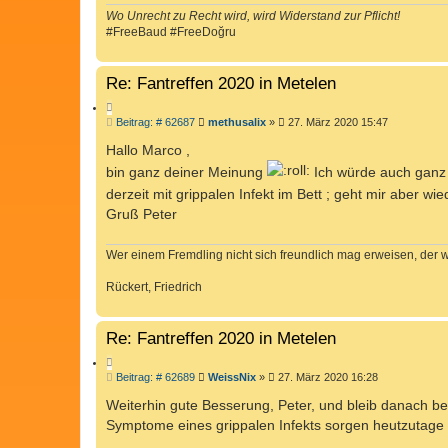
Wo Unrecht zu Recht wird, wird Widerstand zur Pflicht!
#FreeBaud #FreeDoğru
Re: Fantreffen 2020 in Metelen
Z
B
Beitrag: # 62687
methusalix
»
27. März 2020 15:47
I
e
T
i
Hallo Marco ,
I
t
bin ganz deiner Meinung
Ich würde auch ganz 
r
E
a
derzeit mit grippalen Infekt im Bett ; geht mir aber wi
R
g
Gruß Peter
E
N
Wer einem Fremdling nicht sich freundlich mag erweisen, der 
Rückert, Friedrich
Re: Fantreffen 2020 in Metelen
Z
B
Beitrag: # 62689
WeissNix
»
27. März 2020 16:28
I
e
T
i
Weiterhin gute Besserung, Peter, und bleib danach b
I
t
Symptome eines grippalen Infekts sorgen heutzutage nur
r
E
a