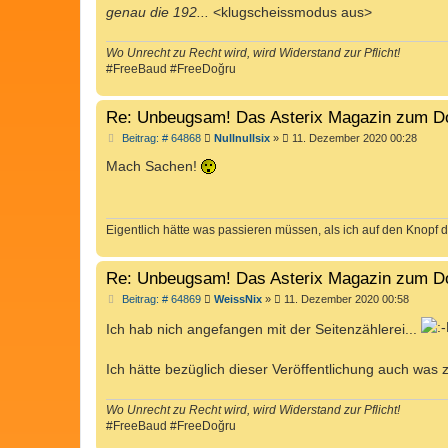
genau die 192...
<klugscheissmodus aus>
Wo Unrecht zu Recht wird, wird Widerstand zur Pflicht!
#FreeBaud #FreeDoğru
Re: Unbeugsam! Das Asterix Magazin zum D
B
Beitrag: # 64868
Nullnullsix
»
11. Dezember 2020 00:28
e
i
Mach Sachen!
t
r
a
g
Eigentlich hätte was passieren müssen, als ich auf den Knopf d
Re: Unbeugsam! Das Asterix Magazin zum D
B
Beitrag: # 64869
WeissNix
»
11. Dezember 2020 00:58
e
i
Ich hab nich angefangen mit der Seitenzählerei...
t
r
a
Ich hätte bezüglich dieser Veröffentlichung auch was
g
Wo Unrecht zu Recht wird, wird Widerstand zur Pflicht!
#FreeBaud #FreeDoğru