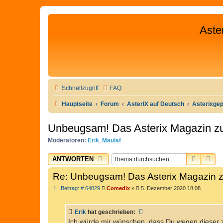
Aste
Schnellzugriff
FAQ
Hauptseite
Forum
AsterIX auf Deutsch
Asterixge
Unbeugsam! Das Asterix Magazin 
Moderatoren:
Erik
,
Maulaf
SUCHE
ER
ANTWORTEN
Re: Unbeugsam! Das Asterix Magazin
B
Beitrag: # 64829
Comedix
»
5. Dezember 2020 18:08
e
i
t
Erik
hat geschrieben:
r
a
Ich würde mir wünschen, dass Du wegen dieser 