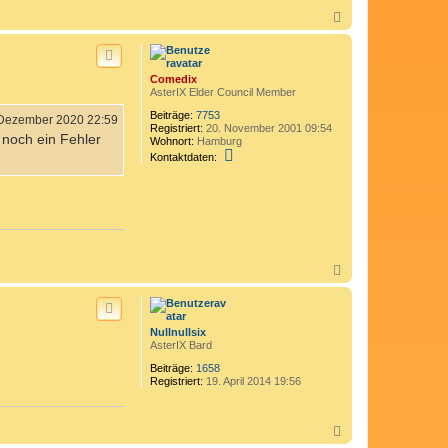
N
a
c
h
o
Comedix
b
AsterIX Elder Council Member
e
n
Beiträge:
7753
 Dezember 2020 22:59
Registriert:
20. November 2001 09:54
d noch ein Fehler
Wohnort:
Hamburg
K
Kontaktdaten:
o
n
t
a
k
t
d
a
N
t
e
a
n
c
v
h
o
o
Nullnullsix
n
b
AsterIX Bard
C
e
o
n
Beiträge:
1658
m
Registriert:
19. April 2014 19:56
e
d
i
x
N
a