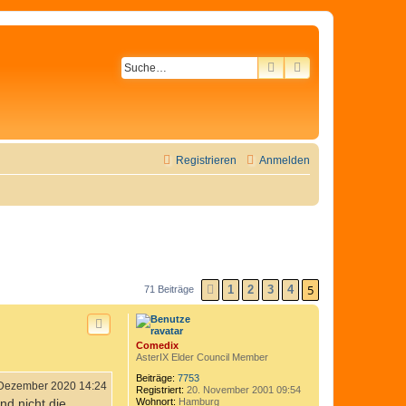
SUCHE
ERWEITERTE SU
Registrieren
Anmelden
5
1
2
3
4
71 Beiträge
VORHERIGE
Comedix
AsterIX Elder Council Member
Beiträge:
7753
 Dezember 2020 14:24
Registriert:
20. November 2001 09:54
Wohnort:
Hamburg
d nicht die