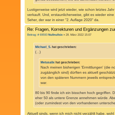
Lustigerweise wird jetzt wieder, wie schon letztes Jah
verkauft. Und, erstaunlicherweise, gibt es wieder ein
Seher, der war in einer "2. Auflage 2020" da.
Re: Fragen, Korrekturen und Ergänzungen zu
B
Beitrag: # 69593
Nullnullsix
»
28. März 2022 15:07
e
i
t
Michael_S.
hat geschrieben:
r
a
(...)
g
Metusalix
hat geschrieben:
Nach meinen bisherigen 'Ermittlungen' (die no
zugäänglich sind) dürften es aktuell geschät
von den späteren Nummern jeweils entsprechend
war.
80 bis 90 finde ich ein bisschen hoch gegriffen. 
eher 50 als untere Grenze annehmen würde. Aber 
(oder zumindest von den vorhandenen unterscheid
Aktuell sinds, wenn ich mich nicht verzählt habe, woh