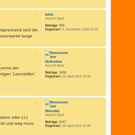
v
o
N
n
a
M
bdhk
c
i
AsterIX Bard
h
c
Beiträge:
686
o
h
ntsprechend sind die
Registriert:
9. Dezember 2020 13:16
b
a
e
e
 unerwartet lange
l
n
_
S
N
.
a
c
h
Nullnullsix
o
AsterIX Bard
 Summe der
b
e
Beiträge:
1658
tigen 'Leerstellen'
Registriert:
19. April 2014 19:56
n
N
a
c
h
WeissNix
o
AsterIX Bard
sterix oder LL)
b
e
Beiträge:
5447
 ist und weg muss.
Registriert:
28. April 2016 22:20
n