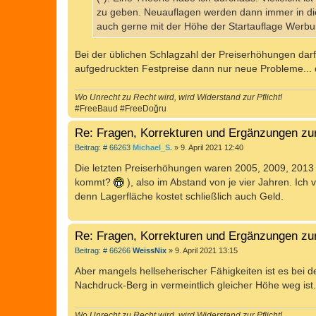
g
zu geben. Neuauflagen werden dann immer in dies
auch gerne mit der Höhe der Startauflage Werbu
Bei der üblichen Schlagzahl der Preiserhöhungen darf
aufgedruckten Festpreise dann nur neue Probleme... d
Wo Unrecht zu Recht wird, wird Widerstand zur Pflicht!
#FreeBaud #FreeDoğru
Re: Fragen, Korrekturen und Ergänzungen zu
B
Beitrag: # 66263
Michael_S.
»
9. April 2021 12:40
e
i
Die letzten Preiserhöhungen waren 2005, 2009, 2013
t
kommt?
), also im Abstand von je vier Jahren. Ic
r
a
denn Lagerfläche kostet schließlich auch Geld.
g
Re: Fragen, Korrekturen und Ergänzungen zu
B
Beitrag: # 66266
WeissNix
»
9. April 2021 13:15
e
i
Aber mangels hellseherischer Fähigkeiten ist es bei d
t
Nachdruck-Berg in vermeintlich gleicher Höhe weg ist
r
a
g
Wo Unrecht zu Recht wird, wird Widerstand zur Pflicht!