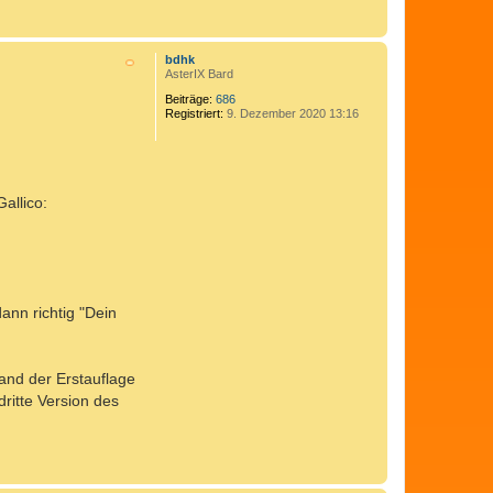
N
a
bdhk
c
AsterIX Bard
h
Beiträge:
686
o
Registriert:
9. Dezember 2020 13:16
b
e
n
allico:
ann richtig "Dein
and der Erstauflage
dritte Version des
N