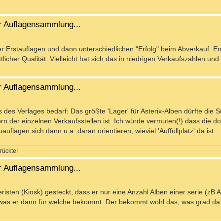
r Auflagensammlung...
r Erstauflagen und dann unterschiedlichen "Erfolg" beim Abverkauf. E
icher Qualität. Vielleicht hat sich das in niedrigen Verkaufszahlen und
r Auflagensammlung...
s des Verlages bedarf: Das größte 'Lager' für Asterix-Alben dürfte die
n der einzelnen Verkaufsstellen ist. Ich würde vermuten(!) dass die dor
lagen sich dann u.a. daran orientieren, wieviel 'Auffüllplatz' da ist.
rückte!
r Auflagensammlung...
isten (Kiosk) gesteckt, dass er nur eine Anzahl Alben einer serie (zB A
t, was er dann für welche bekommt. Der bekommt wohl das, was grad da