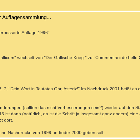
r Auflagensammlung...
verbesserte Auflage 1996".
llicum" wechselt von "Der Gallische Krieg." zu "Commentarii de bello G
B. 7, "Dein Wort in Teutates Ohr, Asterix!" Im Nachdruck 2001 heißt es d
derungen (sollten das nicht Verbesserungen sein?) wieder auf den St
ist dann (natürlich, da ist die Schrift ja insgesamt ganz anders) eine 
t dort.
keine Nachdrucke von 1999 und/oder 2000 geben soll.