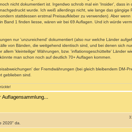
 noch nicht dokumentiert ist. Irgendwo schrob mal ein 'Insider', dass i
nachgedruckt wurde. Ich weiß allerdings nicht, wie lange das gängige 
ndern stattdessen erstmal Preisaufkleber zu verwenden). Aber wenn s
in Band 1 finden liesse, wären wir bei 69 Auflagen. Und ich würde ver
ngen nur 'unzureichend' dokumentiert (also nur welche Länder aufgefüh
älle von Bänden, die weitgehend identisch sind, und bei denen sich nu
r allem 'kleinteilige' Währungen, bzw. 'inflationsgeschüttelte' Länder wie
 könnte man schon noch auf deutlich 70+ Auflagen kommen.
 Preisabweichungen' der Fremdwährungen (bei gleich bleibendem DM-Pre
 geblieben sind.
rückte!
r Auflagensammlung...
3
ge 2020" da.