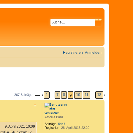
SUCHE
ERWEITERTE SU
Registrieren
Anmelden
9
1
7
8
10
11
18
267 Beiträge
…
…
SEITE
VORHERIGE
9
VON
18
NÄCHSTE
WeissNix
AsterIX Bard
Beiträge:
5447
9. April 2021 10:09
Registriert:
28. April 2016 22:20
 große Stückzahl x