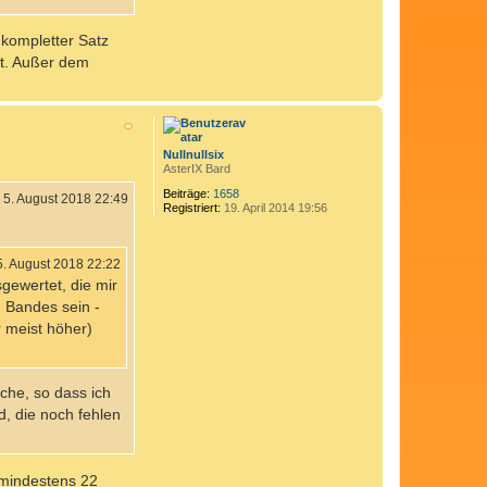
 kompletter Satz
st. Außer dem
N
a
c
h
Nullnullsix
o
AsterIX Bard
b
e
Beiträge:
1658
5. August 2018 22:49
Registriert:
19. April 2014 19:56
n
5. August 2018 22:22
gewertet, die mir
n Bandes sein -
r meist höher)
lche, so dass ich
, die noch fehlen
h mindestens 22