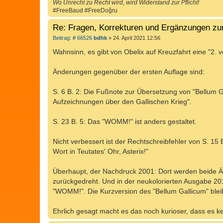
Wo Unrecht zu Recht wird, wird Widerstand zur Pflicht!
#FreeBaud #FreeDoğru
Re: Fragen, Korrekturen und Ergänzungen zu
B
Beitrag: # 66526
bdhk
»
24. April 2021 12:56
e
i
Wahnsinn, es gibt von Obelix auf Kreuzfahrt eine "2. 
t
r
a
Änderungen gegenüber der ersten Auflage sind:
g
S. 6 B. 2: Die Fußnote zur Übersetzung von "Bellum Ga
Aufzeichnungen über den Gallischen Krieg".
S. 23 B. 5: Das "WOMM!" ist anders gestaltet.
Nicht verbessert ist der Rechtschreibfehler von S. 15 
Wort in Teutates' Ohr, Asterix!"
Überhaupt, der Nachdruck 2001: Dort werden beide Än
zurückgedreht. Und in der neukolorierten Ausgabe 2013 
"WOMM!". Die Kurzversion des "Bellum Gallicum" bleib
Ehrlich gesagt macht es das noch kurioser, dass es 