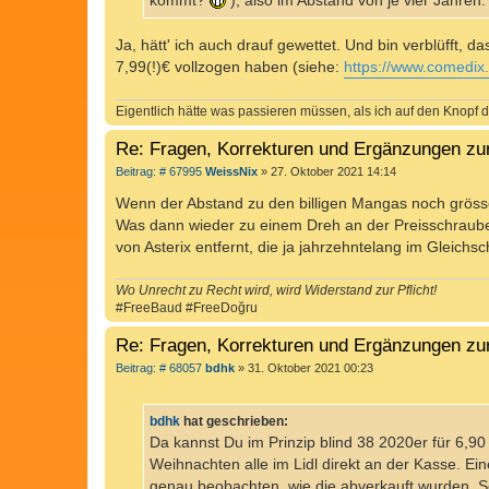
kommt?
), also im Abstand von je vier Jahren. (
Ja, hätt' ich auch drauf gewettet. Und bin verblüfft,
7,99(!)€ vollzogen haben (siehe:
https://www.comedix.
Eigentlich hätte was passieren müssen, als ich auf den Knopf d
Re: Fragen, Korrekturen und Ergänzungen zu
B
Beitrag: # 67995
WeissNix
»
27. Oktober 2021 14:14
e
i
Wenn der Abstand zu den billigen Mangas noch grösser 
t
Was dann wieder zu einem Dreh an der Preisschraube f
r
a
von Asterix entfernt, die ja jahrzehntelang im Gleichsc
g
Wo Unrecht zu Recht wird, wird Widerstand zur Pflicht!
#FreeBaud #FreeDoğru
Re: Fragen, Korrekturen und Ergänzungen zu
B
Beitrag: # 68057
bdhk
»
31. Oktober 2021 00:23
e
i
t
bdhk
hat geschrieben:
r
a
Da kannst Du im Prinzip blind 38 2020er für 6,90
g
Weihnachten alle im Lidl direkt an der Kasse. E
genau beobachten, wie die abverkauft wurden. 