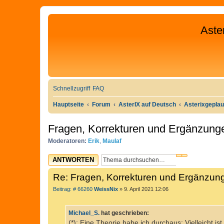
Aste
Schnellzugriff
FAQ
Hauptseite
Forum
AsterIX auf Deutsch
Asterixgepla
Fragen, Korrekturen und Ergänzung
Moderatoren:
Erik
,
Maulaf
SUCHE
ERWEITERTE
ANTWORTEN
Re: Fragen, Korrekturen und Ergänzun
B
Beitrag: # 66260
WeissNix
»
9. April 2021 12:06
e
i
t
Michael_S.
hat geschrieben:
r
a
(*): Eine Theorie habe ich durchaus: Vielleicht is