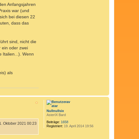
n den Anfangsjahren
Praxis war (und
ich bei diesen 22
muten, dass das
rt sind, nicht die
r ein oder zwei
 Italien...). Wenn
is) als
N
a
c
h
Nullnullsix
o
AsterIX Bard
b
e
Beiträge:
1658
1. Oktober 2021 00:23
Registriert:
19. April 2014 19:56
n