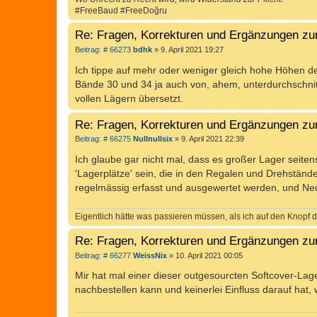
#FreeBaud #FreeDoğru
Re: Fragen, Korrekturen und Ergänzungen zu
B
Beitrag: # 66273
bdhk
»
9. April 2021 19:27
e
i
Ich tippe auf mehr oder weniger gleich hohe Höhen de
t
Bände 30 und 34 ja auch von, ahem, unterdurchschnittl
r
a
vollen Lägern übersetzt.
g
Re: Fragen, Korrekturen und Ergänzungen zu
B
Beitrag: # 66275
Nullnullsix
»
9. April 2021 22:39
e
i
Ich glaube gar nicht mal, dass es großer Lager seiten
t
'Lagerplätze' sein, die in den Regalen und Drehständer
r
a
regelmässig erfasst und ausgewertet werden, und Neuauf
g
Eigentlich hätte was passieren müssen, als ich auf den Knopf d
Re: Fragen, Korrekturen und Ergänzungen zu
B
Beitrag: # 66277
WeissNix
»
10. April 2021 00:05
e
i
Mir hat mal einer dieser outgesourcten Softcover-Lager
t
nachbestellen kann und keinerlei Einfluss darauf ha
r
a
g