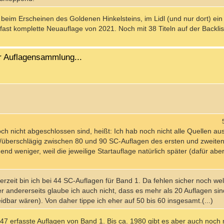
r beim Erscheinen des Goldenen Hinkelsteins, im Lidl (und nur dort) ein
e fast komplette Neuauflage von 2021. Noch mit 38 Titeln auf der Backli
r Auflagensammlung...
ch nicht abgeschlossen sind, heißt: Ich hab noch nicht alle Quellen aus
zt/überschlägig zwischen 80 und 90 SC-Auflagen des ersten und zweite
 weniger, weil die jeweilige Startauflage natürlich später (dafür abe
Derzeit bin ich bei 44 SC-Auflagen für Band 1. Da fehlen sicher noch we
andererseits glaube ich auch nicht, dass es mehr als 20 Auflagen sind
bar wären). Von daher tippe ich eher auf 50 bis 60 insgesamt.(...)
l 47 erfasste Auflagen von Band 1. Bis ca. 1980 gibt es aber auch noc