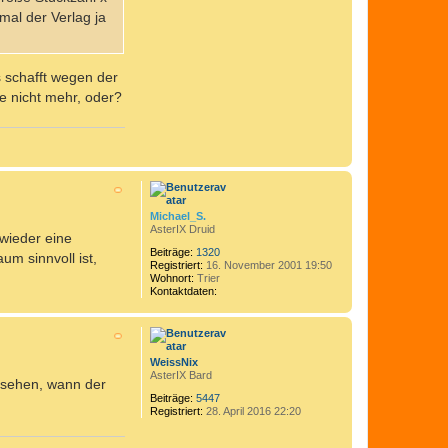
mal der Verlag ja
s schafft wegen der
e nicht mehr, oder?
N
a
c
h
Michael_S.
o
AsterIX Druid
wieder eine
b
e
Beiträge:
1320
m sinnvoll ist,
Registriert:
16. November 2001 19:50
n
Wohnort:
Trier
Kontaktdaten:
K
o
N
n
a
t
c
a
h
WeissNix
k
o
AsterIX Bard
t
zusehen, wann der
b
d
e
Beiträge:
5447
a
Registriert:
28. April 2016 22:20
n
t
e
n