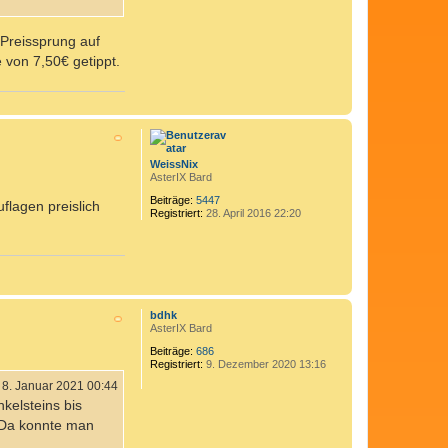
 Preissprung auf
e von 7,50€ getippt.
N
a
c
h
WeissNix
o
AsterIX Bard
b
e
Beiträge:
5447
flagen preislich
Registriert:
28. April 2016 22:20
n
N
a
bdhk
c
AsterIX Bard
h
Beiträge:
686
o
Registriert:
9. Dezember 2020 13:16
b
e
8. Januar 2021 00:44
n
kelsteins bis
. Da konnte man