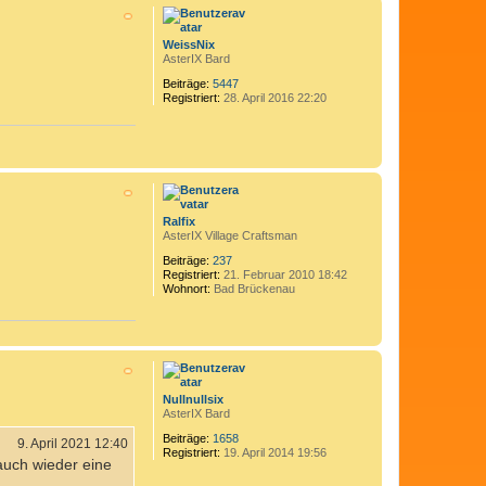
a
c
h
WeissNix
o
AsterIX Bard
b
e
Beiträge:
5447
Registriert:
28. April 2016 22:20
n
N
a
c
h
Ralfix
o
AsterIX Village Craftsman
b
e
Beiträge:
237
Registriert:
21. Februar 2010 18:42
n
Wohnort:
Bad Brückenau
N
a
c
h
Nullnullsix
o
AsterIX Bard
b
e
Beiträge:
1658
9. April 2021 12:40
Registriert:
19. April 2014 19:56
n
auch wieder eine