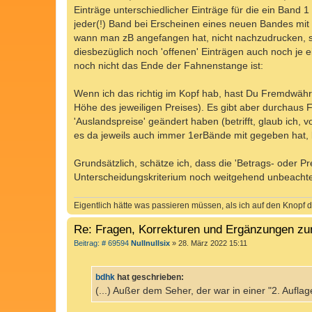
Einträge unterschiedlicher Einträge für die ein Band 1
jeder(!) Band bei Erscheinen eines neuen Bandes mit 
wann man zB angefangen hat, nicht nachzudrucken, so
diesbezüglich noch 'offenen' Einträgen auch noch je e
noch nicht das Ende der Fahnenstange ist:
Wenn ich das richtig im Kopf hab, hast Du Fremdwähru
Höhe des jeweiligen Preises). Es gibt aber durchaus F
'Auslandspreise' geändert haben (betrifft, glaub ich, vo
es da jeweils auch immer 1erBände mit gegeben hat,
Grundsätzlich, schätze ich, dass die 'Betrags- oder
Unterscheidungskriterium noch weitgehend unbeachtet
Eigentlich hätte was passieren müssen, als ich auf den Knopf d
Re: Fragen, Korrekturen und Ergänzungen zu
B
Beitrag: # 69594
Nullnullsix
»
28. März 2022 15:11
e
i
t
bdhk
hat geschrieben:
r
a
(...) Außer dem Seher, der war in einer "2. Aufla
g