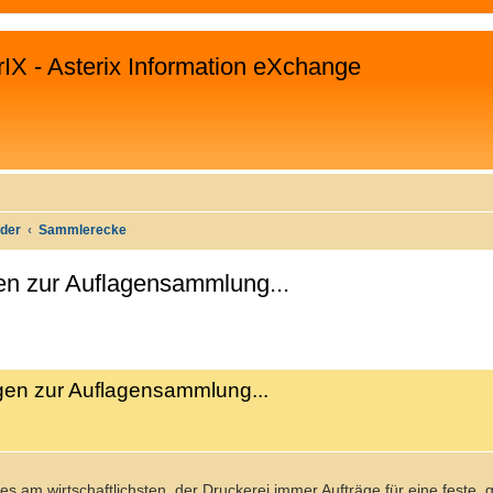
rIX - Asterix Information eXchange
uder
Sammlerecke
en zur Auflagensammlung...
 SUCHE
gen zur Auflagensammlung...
t es am wirtschaftlichsten, der Druckerei immer Aufträge für eine feste,