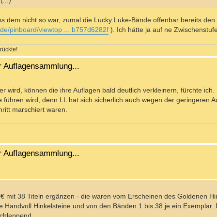
...)
 dass dem nicht so war, zumal die Lucky Luke-Bände offenbar bereits den
de/pinboard/viewtop ... b757d6282f
). Ich hätte ja auf ne Zwischenstuf
rückte!
r Auflagensammlung...
wird, können die ihre Auflagen bald deutlich verkleinern, fürchte ich.
ühren wird, denn LL hat sich sicherlich auch wegen der geringeren Au
hritt marschiert waren.
r Auflagensammlung...
 € mit 38 Titeln ergänzen - die waren vom Erscheinen des Goldenen Hin
ine Handvoll Hinkelsteine und von den Bänden 1 bis 38 je ein Exemplar
Schleppend.