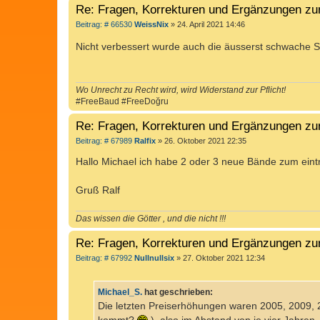
Re: Fragen, Korrekturen und Ergänzungen zu
B
Beitrag: # 66530
WeissNix
»
24. April 2021 14:46
e
i
Nicht verbessert wurde auch die äusserst schwache St
t
r
a
g
Wo Unrecht zu Recht wird, wird Widerstand zur Pflicht!
#FreeBaud #FreeDoğru
Re: Fragen, Korrekturen und Ergänzungen zu
B
Beitrag: # 67989
Ralfix
»
26. Oktober 2021 22:35
e
i
Hallo Michael ich habe 2 oder 3 neue Bände zum eintr
t
r
a
Gruß Ralf
g
Das wissen die Götter , und die nicht !!!
Re: Fragen, Korrekturen und Ergänzungen zu
B
Beitrag: # 67992
Nullnullsix
»
27. Oktober 2021 12:34
e
i
t
Michael_S.
hat geschrieben:
r
a
Die letzten Preiserhöhungen waren 2005, 2009,
g