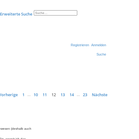
Erweiterte Suche
Registrieren
Anmelden
Suche
Vorherige
1
10
11
12
13
14
23
Nächste
…
…
gewesen (deshalb auch
ig, soweit ich das