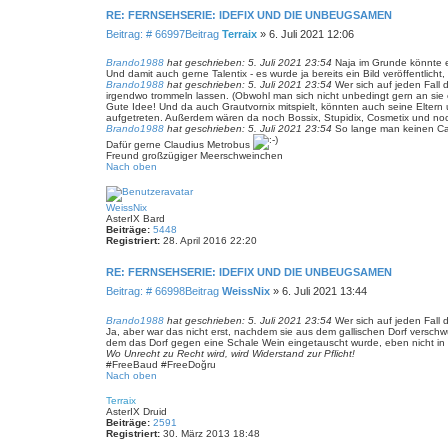
RE: FERNSEHSERIE: IDEFIX UND DIE UNBEUGSAMEN
Beitrag: # 66997
Beitrag
Terraix
»
6. Juli 2021 12:06
Brando1988
hat geschrieben:
5. Juli 2021 23:54
Naja im Grunde könnte es
Und damit auch gerne Talentix - es wurde ja bereits ein Bild veröffentlicht
Brando1988
hat geschrieben:
5. Juli 2021 23:54
Wer sich auf jeden Fall 
irgendwo trommeln lassen. (Obwohl man sich nicht unbedingt gern an sie 
Gute Idee! Und da auch Grautvornix mitspielt, könnten auch seine Eltern un
aufgetreten. Außerdem wären da noch Bossix, Stupidix, Cosmetix und noch
Brando1988
hat geschrieben:
5. Juli 2021 23:54
So lange man keinen Calig
Dafür gerne Claudius Metrobus
Freund großzügiger Meerschweinchen
Nach oben
WeissNix
AsterIX Bard
Beiträge:
5448
Registriert:
28. April 2016 22:20
RE: FERNSEHSERIE: IDEFIX UND DIE UNBEUGSAMEN
Beitrag: # 66998
Beitrag
WeissNix
»
6. Juli 2021 13:44
Brando1988
hat geschrieben:
5. Juli 2021 23:54
Wer sich auf jeden Fall d
Ja, aber war das nicht erst, nachdem sie aus dem gallischen Dorf verschwu
dem das Dorf gegen eine Schale Wein eingetauscht wurde, eben nicht in L
Wo Unrecht zu Recht wird, wird Widerstand zur Pflicht!
#FreeBaud #FreeDoğru
Nach oben
Terraix
AsterIX Druid
Beiträge:
2591
Registriert:
30. März 2013 18:48