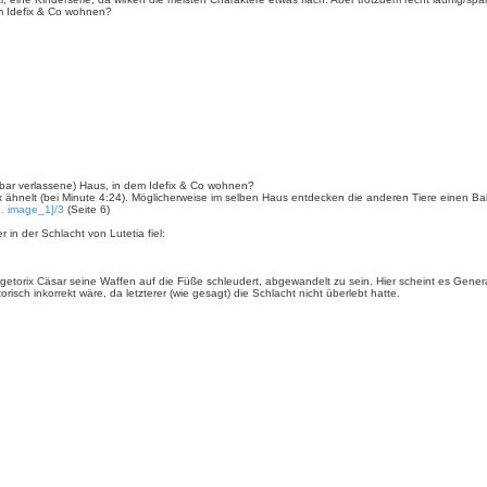
em Idefix & Co wohnen?
nbar verlassene) Haus, in dem Idefix & Co wohnen?
x ähnelt (bei Minute 4:24). Möglicherweise im selben Haus entdecken die anderen Tiere einen Bal
... image_1]/3
(Seite 6)
in der Schlacht von Lutetia fiel:
ngetorix Cäsar seine Waffen auf die Füße schleudert, abgewandelt zu sein. Hier scheint es Gener
sch inkorrekt wäre, da letzterer (wie gesagt) die Schlacht nicht überlebt hatte.