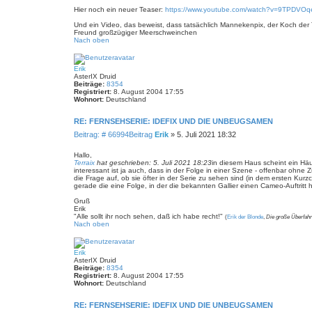
Hier noch ein neuer Teaser:
https://www.youtube.com/watch?v=9TPDVO
Und ein Video, das beweist, dass tatsächlich Mannekenpix, der Koch der 
Freund großzügiger Meerschweinchen
Nach oben
Erik
AsterIX Druid
Beiträge:
8354
Registriert:
8. August 2004 17:55
Wohnort:
Deutschland
RE: FERNSEHSERIE: IDEFIX UND DIE UNBEUGSAMEN
Beitrag: # 66994
Beitrag
Erik
»
5. Juli 2021 18:32
Hallo,
Terraix
hat geschrieben:
5. Juli 2021 18:23
in diesem Haus scheint ein Häu
interessant ist ja auch, dass in der Folge in einer Szene - offenbar oh
die Frage auf, ob sie öfter in der Serie zu sehen sind (in dem ersten Kurzc
gerade die eine Folge, in der die bekannten Gallier einen Cameo-Auftritt
Gruß
Erik
"Alle sollt ihr noch sehen, daß ich habe recht!"
(
Erik der Blonde
,
Die große Überfahr
Nach oben
Erik
AsterIX Druid
Beiträge:
8354
Registriert:
8. August 2004 17:55
Wohnort:
Deutschland
RE: FERNSEHSERIE: IDEFIX UND DIE UNBEUGSAMEN