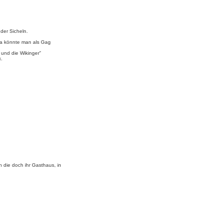
der Sicheln.
ria könnte man als Gag
x und die Wikinger"
x.
n die doch ihr Gasthaus, in