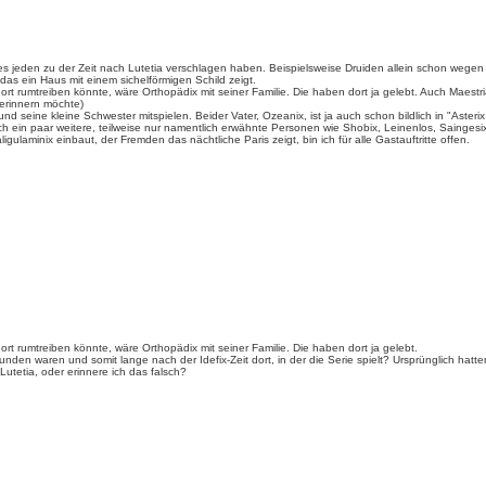
 jeden zu der Zeit nach Lutetia verschlagen haben. Beispielsweise Druiden allein schon wegen 
, das ein Haus mit einem sichelförmigen Schild zeigt.
dort rumtreiben könnte, wäre Orthopädix mit seiner Familie. Die haben dort ja gelebt. Auch Maest
erinnern möchte)
d seine kleine Schwester mitspielen. Beider Vater, Ozeanix, ist ja auch schon bildlich in "Asteri
 ein paar weitere, teilweise nur namentlich erwähnte Personen wie Shobix, Leinenlos, Saingesi
ulaminix einbaut, der Fremden das nächtliche Paris zeigt, bin ich für alle Gastauftritte offen.
ort rumtreiben könnte, wäre Orthopädix mit seiner Familie. Die haben dort ja gelebt.
nden waren und somit lange nach der Idefix-Zeit dort, in der die Serie spielt? Ursprünglich hatte
utetia, oder erinnere ich das falsch?