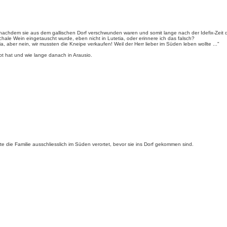
 nachdem sie aus dem gallischen Dorf verschwunden waren und somit lange nach der Idefix-Zeit dor
hale Wein eingetauscht wurde, eben nicht in Lutetia, oder erinnere ich das falsch?
tia, aber nein, wir mussten die Kneipe verkaufen! Weil der Herr lieber im Süden leben wollte ..."
ebt hat und wie lange danach in Arausio.
tte die Familie ausschliesslich im Süden verortet, bevor sie ins Dorf gekommen sind.