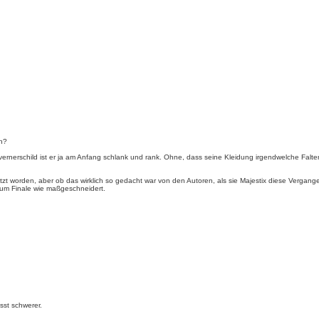
in?
 Avernerschild ist er ja am Anfang schlank und rank. Ohne, dass seine Kleidung irgendwelche Falt
setzt worden, aber ob das wirklich so gedacht war von den Autoren, als sie Majestix diese Vergan
zum Finale wie maßgeschneidert.
sst schwerer.