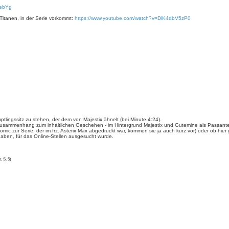
qebYg
Titanen, in der Serie vorkommt:
https://www.youtube.com/watch?v=DlK4dbV5zP0
ptlingssitz zu stehen, der dem von Majestix ähnelt (bei Minute 4:24).
ne Zusammenhang zum inhaltlichen Geschehen - im Hintergrund Majestix und Gutemine als Passante
omic zur Serie, der im frz. Asterix Max abgedruckt war, kommen sie ja auch kurz vor) oder ob hier g
 haben, für das Online-Stellen ausgesucht wurde.
t
, S. 5)