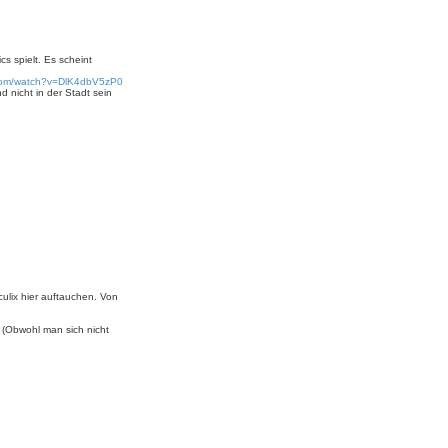
cs spielt. Es scheint
.com/watch?v=DlK4dbV5zP0
 nicht in der Stadt sein
ulix hier auftauchen. Von
. (Obwohl man sich nicht