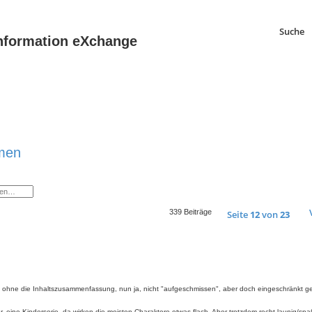
Suche
 Information eXchange
amen
339 Beiträge
Seite
12
von
23
re ohne die Inhaltszusammenfassung, nun ja, nicht "aufgeschmissen", aber doch eingeschränkt 
, eine Kinderserie, da wirken die meisten Charaktere etwas flach. Aber trotzdem recht launig/spaß