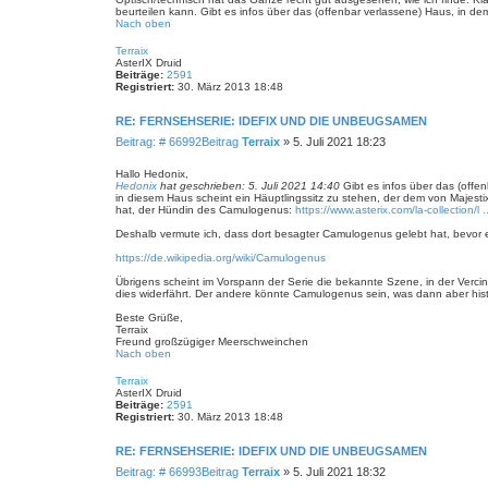
beurteilen kann. Gibt es infos über das (offenbar verlassene) Haus, in d
Nach oben
Terraix
AsterIX Druid
Beiträge:
2591
Registriert:
30. März 2013 18:48
RE: FERNSEHSERIE: IDEFIX UND DIE UNBEUGSAMEN
Beitrag: # 66992
Beitrag
Terraix
»
5. Juli 2021 18:23
Hallo Hedonix,
Hedonix
hat geschrieben:
5. Juli 2021 14:40
Gibt es infos über das (offe
in diesem Haus scheint ein Häuptlingssitz zu stehen, der dem von Majesti
hat, der Hündin des Camulogenus:
https://www.asterix.com/la-collection/l 
Deshalb vermute ich, dass dort besagter Camulogenus gelebt hat, bevor er 
https://de.wikipedia.org/wiki/Camulogenus
Übrigens scheint im Vorspann der Serie die bekannte Szene, in der Verci
dies widerfährt. Der andere könnte Camulogenus sein, was dann aber histori
Beste Grüße,
Terraix
Freund großzügiger Meerschweinchen
Nach oben
Terraix
AsterIX Druid
Beiträge:
2591
Registriert:
30. März 2013 18:48
RE: FERNSEHSERIE: IDEFIX UND DIE UNBEUGSAMEN
Beitrag: # 66993
Beitrag
Terraix
»
5. Juli 2021 18:32