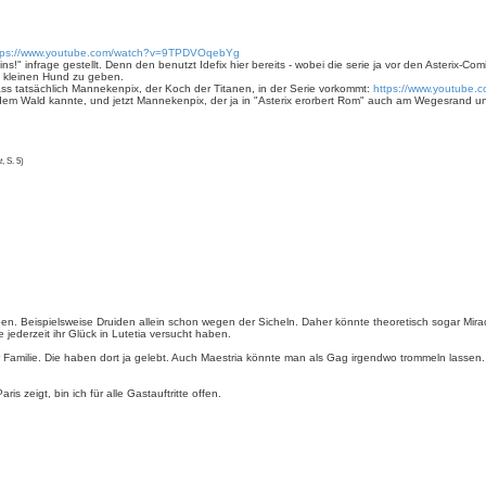
tps://www.youtube.com/watch?v=9TPDVOqebYg
s!" infrage gestellt. Denn den benutzt Idefix hier bereits - wobei die serie ja vor den Asterix-Comi
m kleinen Hund zu geben.
ss tatsächlich Mannekenpix, der Koch der Titanen, in der Serie vorkommt:
https://www.youtube
s dem Wald kannte, und jetzt Mannekenpix, der ja in "Asterix erorbert Rom" auch am Wegesrand und
t
, S. 5)
en. Beispielsweise Druiden allein schon wegen der Sicheln. Daher könnte theoretisch sogar Mirac
 jederzeit ihr Glück in Lutetia versucht haben.
er Familie. Die haben dort ja gelebt. Auch Maestria könnte man als Gag irgendwo trommeln lassen
 zeigt, bin ich für alle Gastauftritte offen.