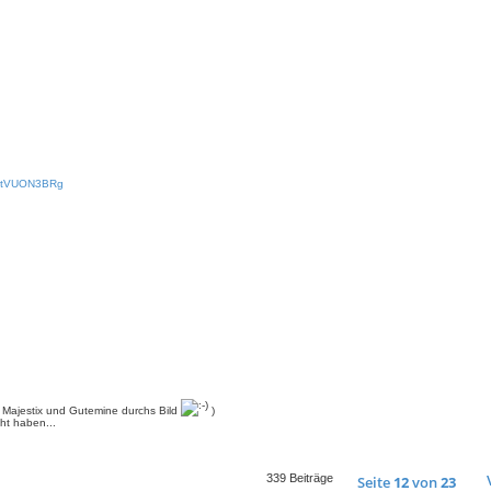
kDtVUON3BRg
en Majestix und Gutemine durchs Bild
)
ht haben...
339 Beiträge
Seite
12
von
23