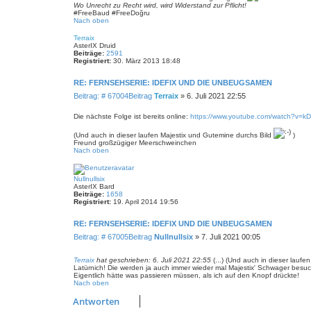
Wo Unrecht zu Recht wird, wird Widerstand zur Pflicht!
#FreeBaud #FreeDoğru
Nach oben
Terraix
AsterIX Druid
Beiträge:
2591
Registriert:
30. März 2013 18:48
RE: FERNSEHSERIE: IDEFIX UND DIE UNBEUGSAMEN
Beitrag: # 67004
Beitrag
Terraix
»
6. Juli 2021 22:55
Die nächste Folge ist bereits online:
https://www.youtube.com/watch?v=
(Und auch in dieser laufen Majestix und Gutemine durchs Bild
)
Freund großzügiger Meerschweinchen
Nach oben
Nullnullsix
AsterIX Bard
Beiträge:
1658
Registriert:
19. April 2014 19:56
RE: FERNSEHSERIE: IDEFIX UND DIE UNBEUGSAMEN
Beitrag: # 67005
Beitrag
Nullnullsix
»
7. Juli 2021 00:05
Terraix
hat geschrieben:
6. Juli 2021 22:55
(...) (Und auch in dieser lauf
Latürnich! Die werden ja auch immer wieder mal Majestix' Schwager besuc
Eigentlich hätte was passieren müssen, als ich auf den Knopf drückte!
Nach oben
Antworten