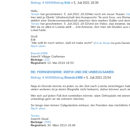
Beitrag: # 66995
Beitrag
Erik
»
5. Juli 2021 18:39
Hallo,
Terraix
hat geschrieben:
5. Juli 2021 18:32
Hier noch ein neuer Teaser:
ht
hier wird ja Obelix' Urheberschaft des Ausspruchs "Ils sont fous, ces Romain
wirklich eine Seelenverwandtschaft zwischen dem starken Gallier und de
Terraix
hat geschrieben:
5. Juli 2021 18:32
Und ein Video, das beweist, da
Wer da so alles in Lutetia weilt ... erst Amnesix, den man als Druiden au
Lokal hatte.
Gruß
Erik
"Alle sollt ihr noch sehen, daß ich habe recht!"
(
Erik der Blonde
,
Die große Überfahr
Nach oben
Brando1988
AsterIX Village Craftsman
Beiträge:
222
Registriert:
13. Mai 2019 18:53
RE: FERNSEHSERIE: IDEFIX UND DIE UNBEUGSAMEN
Beitrag: # 66996
Beitrag
Brando1988
»
5. Juli 2021 23:54
Naja im Grunde könnte es jeden zu der Zeit nach Lutetia verschlagen hab
vielen anderen ist ja deren Biografie nicht bekannt, daher können auch sie
Wer sich auf jeden Fall dort rumtreiben könnte, wäre Orthopädix mit sein
unbedingt gern an sie erinnern möchte)
So lange man keinen Caligulaminix einbaut, der Fremden das nächtliche Paris
Nach oben
Terraix
AsterIX Druid
Beiträge:
2591
Registriert:
30. März 2013 18:48