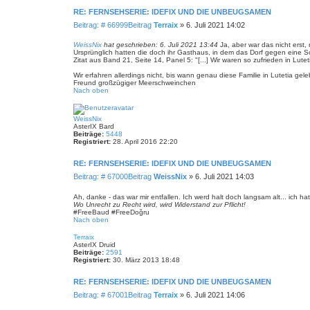
RE: FERNSEHSERIE: IDEFIX UND DIE UNBEUGSAMEN
Beitrag: # 66999
Beitrag
Terraix
»
6. Juli 2021 14:02
WeissNix
hat geschrieben:
6. Juli 2021 13:44
Ja, aber war das nicht erst,
Ursprünglich hatten die doch ihr Gasthaus, in dem das Dorf gegen eine Sc
Zitat aus Band 21, Seite 14, Panel 5: "[...] Wir waren so zufrieden in Lute
Wir erfahren allerdings nicht, bis wann genau diese Familie in Lutetia gel
Freund großzügiger Meerschweinchen
Nach oben
WeissNix
AsterIX Bard
Beiträge:
5448
Registriert:
28. April 2016 22:20
RE: FERNSEHSERIE: IDEFIX UND DIE UNBEUGSAMEN
Beitrag: # 67000
Beitrag
WeissNix
»
6. Juli 2021 14:03
Ah, danke - das war mir entfallen. Ich werd halt doch langsam alt... ich ha
Wo Unrecht zu Recht wird, wird Widerstand zur Pflicht!
#FreeBaud #FreeDoğru
Nach oben
Terraix
AsterIX Druid
Beiträge:
2591
Registriert:
30. März 2013 18:48
RE: FERNSEHSERIE: IDEFIX UND DIE UNBEUGSAMEN
Beitrag: # 67001
Beitrag
Terraix
»
6. Juli 2021 14:06