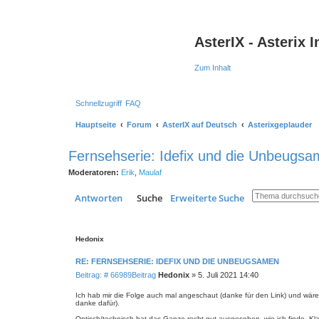
AsterIX - Asterix
Zum Inhalt
Schnellzugriff
FAQ
Hauptseite
Forum
AsterIX auf Deutsch
Asterixgeplauder
Fernsehserie: Idefix und die Unbeugs
Moderatoren:
Erik
,
Maulaf
Antworten
Suche
Erweiterte Suche
Hedonix
RE: FERNSEHSERIE: IDEFIX UND DIE UNBEUGSAMEN
Beitrag: # 66989
Beitrag
Hedonix
»
5. Juli 2021 14:40
Ich hab mir die Folge auch mal angeschaut (danke für den Link) und wä
danke dafür).
Optisch/technisch hat das Ganze recht gut ausgesehen, wie ich finde. Klar