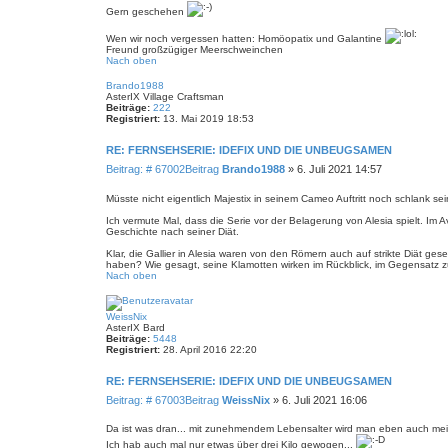
Gern geschehen
Wen wir noch vergessen hatten: Homöopatix und Galantine
Freund großzügiger Meerschweinchen
Nach oben
Brando1988
AsterIX Village Craftsman
Beiträge:
222
Registriert:
13. Mai 2019 18:53
RE: FERNSEHSERIE: IDEFIX UND DIE UNBEUGSAMEN
Beitrag: # 67002
Beitrag
Brando1988
»
6. Juli 2021 14:57
Müsste nicht eigentlich Majestix in seinem Cameo Auftritt noch schlank se
Ich vermute Mal, dass die Serie vor der Belagerung von Alesia spielt. Im
Geschichte nach seiner Diät.
Klar, die Gallier in Alesia waren von den Römern auch auf strikte Diät ge
haben? Wie gesagt, seine Klamotten wirken im Rückblick, im Gegensatz 
Nach oben
WeissNix
AsterIX Bard
Beiträge:
5448
Registriert:
28. April 2016 22:20
RE: FERNSEHSERIE: IDEFIX UND DIE UNBEUGSAMEN
Beitrag: # 67003
Beitrag
WeissNix
»
6. Juli 2021 16:06
Da ist was dran... mit zunehmendem Lebensalter wird man eben auch mei
Ich hab auch mal nur etwas über drei Kilo gewogen...