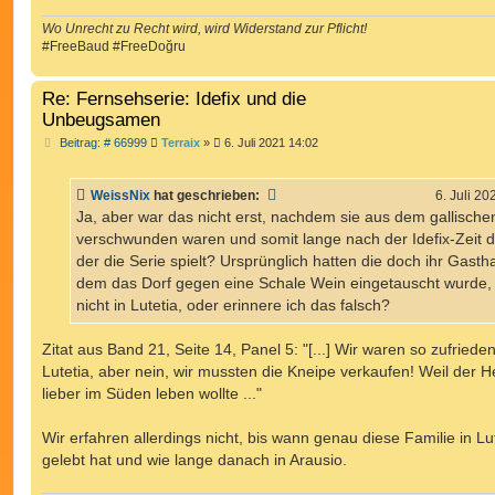
Wo Unrecht zu Recht wird, wird Widerstand zur Pflicht!
#FreeBaud #FreeDoğru
Re: Fernsehserie: Idefix und die
Unbeugsamen
B
Beitrag: # 66999
Terraix
»
6. Juli 2021 14:02
e
i
t
WeissNix
hat geschrieben:
6. Juli 20
r
a
Ja, aber war das nicht erst, nachdem sie aus dem gallische
g
verschwunden waren und somit lange nach der Idefix-Zeit do
der die Serie spielt? Ursprünglich hatten die doch ihr Gastha
dem das Dorf gegen eine Schale Wein eingetauscht wurde,
nicht in Lutetia, oder erinnere ich das falsch?
Zitat aus Band 21, Seite 14, Panel 5: "[...] Wir waren so zufrieden
Lutetia, aber nein, wir mussten die Kneipe verkaufen! Weil der H
lieber im Süden leben wollte ..."
Wir erfahren allerdings nicht, bis wann genau diese Familie in Lu
gelebt hat und wie lange danach in Arausio.