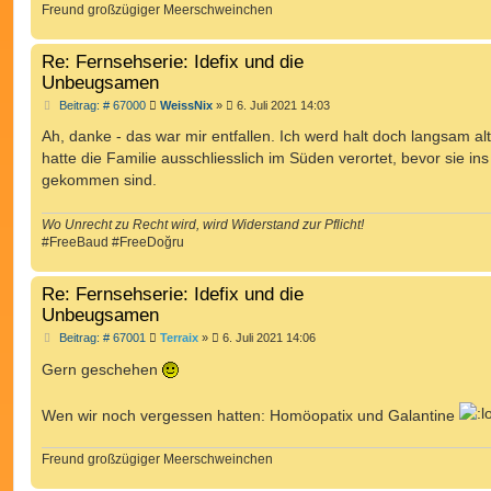
Freund großzügiger Meerschweinchen
Re: Fernsehserie: Idefix und die
Unbeugsamen
B
Beitrag: # 67000
WeissNix
»
6. Juli 2021 14:03
e
i
Ah, danke - das war mir entfallen. Ich werd halt doch langsam alt.
t
hatte die Familie ausschliesslich im Süden verortet, bevor sie ins
r
a
gekommen sind.
g
Wo Unrecht zu Recht wird, wird Widerstand zur Pflicht!
#FreeBaud #FreeDoğru
Re: Fernsehserie: Idefix und die
Unbeugsamen
B
Beitrag: # 67001
Terraix
»
6. Juli 2021 14:06
e
i
Gern geschehen
t
r
a
Wen wir noch vergessen hatten: Homöopatix und Galantine
g
Freund großzügiger Meerschweinchen