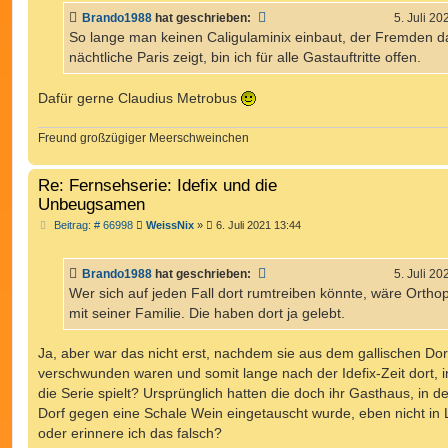
Brando1988
hat geschrieben:
5. Juli 20
So lange man keinen Caligulaminix einbaut, der Fremden d
nächtliche Paris zeigt, bin ich für alle Gastauftritte offen.
Dafür gerne Claudius Metrobus
Freund großzügiger Meerschweinchen
Re: Fernsehserie: Idefix und die
Unbeugsamen
B
Beitrag: # 66998
WeissNix
»
6. Juli 2021 13:44
e
i
t
Brando1988
hat geschrieben:
5. Juli 20
r
a
Wer sich auf jeden Fall dort rumtreiben könnte, wäre Ortho
g
mit seiner Familie. Die haben dort ja gelebt.
Ja, aber war das nicht erst, nachdem sie aus dem gallischen Dor
verschwunden waren und somit lange nach der Idefix-Zeit dort, i
die Serie spielt? Ursprünglich hatten die doch ihr Gasthaus, in 
Dorf gegen eine Schale Wein eingetauscht wurde, eben nicht in L
oder erinnere ich das falsch?