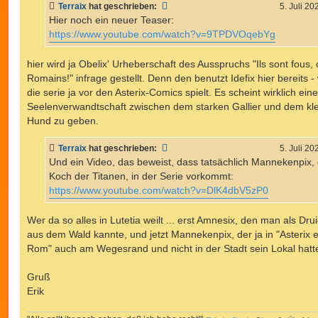
a
Terraix
hat geschrieben:
5. Juli 20
g
Hier noch ein neuer Teaser:
https://www.youtube.com/watch?v=9TPDVOqebYg
hier wird ja Obelix' Urheberschaft des Ausspruchs "Ils sont fous,
Romains!" infrage gestellt. Denn den benutzt Idefix hier bereits -
die serie ja vor den Asterix-Comics spielt. Es scheint wirklich eine
Seelenverwandtschaft zwischen dem starken Gallier und dem kl
Hund zu geben.
Terraix
hat geschrieben:
5. Juli 20
Und ein Video, das beweist, dass tatsächlich Mannekenpix,
Koch der Titanen, in der Serie vorkommt:
https://www.youtube.com/watch?v=DlK4dbV5zP0
Wer da so alles in Lutetia weilt ... erst Amnesix, den man als Dru
aus dem Wald kannte, und jetzt Mannekenpix, der ja in "Asterix e
Rom" auch am Wegesrand und nicht in der Stadt sein Lokal hatt
Gruß
Erik