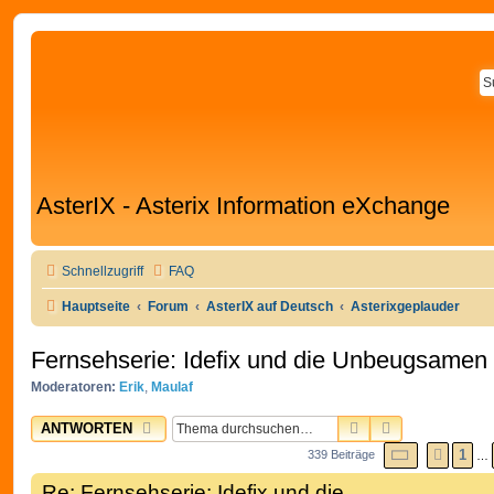
AsterIX - Asterix Information eXchange
Schnellzugriff
FAQ
Hauptseite
Forum
AsterIX auf Deutsch
Asterixgeplauder
Fernsehserie: Idefix und die Unbeugsamen
Moderatoren:
Erik
,
Maulaf
SUCHE
ERWEITERTE
ANTWORTEN
SEITE
12
V
1
339 Beiträge
VORH
…
Re: Fernsehserie: Idefix und die