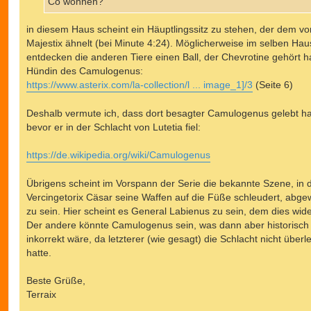
Co wohnen?
in diesem Haus scheint ein Häuptlingssitz zu stehen, der dem vo
Majestix ähnelt (bei Minute 4:24). Möglicherweise im selben Hau
entdecken die anderen Tiere einen Ball, der Chevrotine gehört ha
Hündin des Camulogenus:
https://www.asterix.com/la-collection/l ... image_1]/3
(Seite 6)
Deshalb vermute ich, dass dort besagter Camulogenus gelebt ha
bevor er in der Schlacht von Lutetia fiel:
https://de.wikipedia.org/wiki/Camulogenus
Übrigens scheint im Vorspann der Serie die bekannte Szene, in 
Vercingetorix Cäsar seine Waffen auf die Füße schleudert, abge
zu sein. Hier scheint es General Labienus zu sein, dem dies wide
Der andere könnte Camulogenus sein, was dann aber historisch
inkorrekt wäre, da letzterer (wie gesagt) die Schlacht nicht überl
hatte.
Beste Grüße,
Terraix