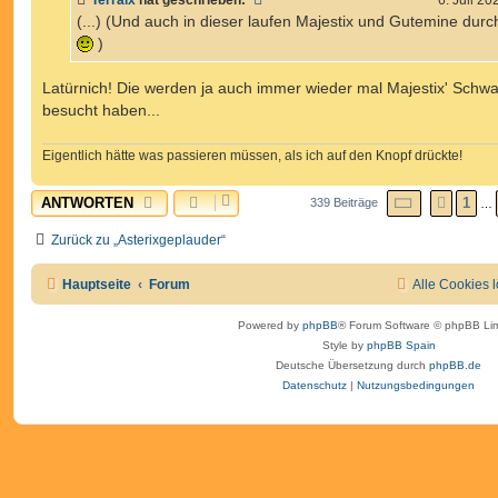
r
a
(...) (Und auch in dieser laufen Majestix und Gutemine durc
g
)
Latürnich! Die werden ja auch immer wieder mal Majestix' Schw
besucht haben...
Eigentlich hätte was passieren müssen, als ich auf den Knopf drückte!
SEITE
12
V
ANTWORTEN
1
339 Beiträge
VORH
…
Zurück zu „Asterixgeplauder“
Hauptseite
Forum
Alle Cookies 
Powered by
phpBB
® Forum Software © phpBB Lim
Style by
phpBB Spain
Deutsche Übersetzung durch
phpBB.de
Datenschutz
|
Nutzungsbedingungen