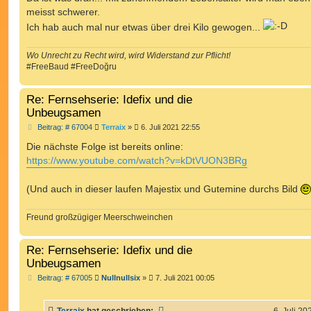
t
meisst schwerer.
r
a
Ich hab auch mal nur etwas über drei Kilo gewogen...
g
Wo Unrecht zu Recht wird, wird Widerstand zur Pflicht!
#FreeBaud #FreeDoğru
Re: Fernsehserie: Idefix und die
Unbeugsamen
B
Beitrag: # 67004
Terraix
»
6. Juli 2021 22:55
e
i
Die nächste Folge ist bereits online:
t
https://www.youtube.com/watch?v=kDtVUON3BRg
r
a
g
(Und auch in dieser laufen Majestix und Gutemine durchs Bild
Freund großzügiger Meerschweinchen
Re: Fernsehserie: Idefix und die
Unbeugsamen
B
Beitrag: # 67005
Nullnullsix
»
7. Juli 2021 00:05
e
i
t
Terraix
hat geschrieben:
6. Juli 20