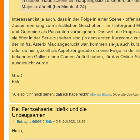
in diesem Haus scheint ein Häuptlingssitz zu stehen, der d
Majestix ähnelt (bei Minute 4:24).
interessant ist ja auch, dass in der Folge in einer Szene - offenb
Zusammenhang zum inhaltlichen Geschehen - im Hintergrund Ma
und Gutemine als Passanten vorbeigehen. Das wirft die Frage au
sie öfter in der Serie zu sehen sind (in dem ersten Kurzcomic zur
der im frz. Asterix Max abgedruckt war, kommen sie ja auch kurz
oder ob hier gezielt als Appetizer gerade die eine Folge, in der d
bekannten Gallier einen Cameo-Auftritt haben, für das Online-St
ausgesucht wurde.
Gruß
Erik
"Alle sollt ihr noch sehen, daß ich habe recht!"
(
Erik der Blonde
,
Die große Überfahrt
,
Re: Fernsehserie: Idefix und die
Unbeugsamen
B
Beitrag: # 66995
Erik
»
5. Juli 2021 18:39
e
i
Hallo,
t
r