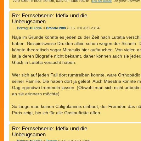
"Alle sollt ihr noch sehen, daß ich habe recht!"
(
Erik der Blonde
,
Die große Überfahrt
,
Re: Fernsehserie: Idefix und die
Unbeugsamen
B
Beitrag: # 66996
Brando1988
»
5. Juli 2021 23:54
e
i
Naja im Grunde könnte es jeden zu der Zeit nach Lutetia versch
t
haben. Beispielsweise Druiden allein schon wegen der Sicheln. 
r
a
könnte theoretisch sogar Miraculix hier auftauchen. Von vielen 
g
ist ja deren Biografie nicht bekannt, daher können auch sie jederz
Glück in Lutetia versucht haben.
Wer sich auf jeden Fall dort rumtreiben könnte, wäre Orthopädix
seiner Familie. Die haben dort ja gelebt. Auch Maestria könnte m
Gag irgendwo trommeln lassen. (Obwohl man sich nicht unbedin
an sie erinnern möchte)
So lange man keinen Caligulaminix einbaut, der Fremden das nä
Paris zeigt, bin ich für alle Gastauftritte offen.
Re: Fernsehserie: Idefix und die
Unbeugsamen
B
Beitrag: # 66997
Terraix
»
6. Juli 2021 12:06