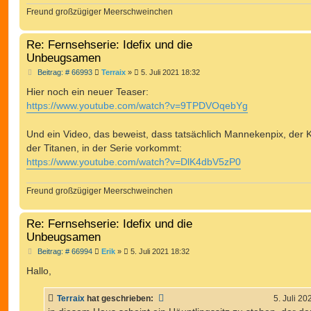
Freund großzügiger Meerschweinchen
Re: Fernsehserie: Idefix und die
Unbeugsamen
B
Beitrag: # 66993
Terraix
»
5. Juli 2021 18:32
e
i
Hier noch ein neuer Teaser:
t
https://www.youtube.com/watch?v=9TPDVOqebYg
r
a
g
Und ein Video, das beweist, dass tatsächlich Mannekenpix, der 
der Titanen, in der Serie vorkommt:
https://www.youtube.com/watch?v=DlK4dbV5zP0
Freund großzügiger Meerschweinchen
Re: Fernsehserie: Idefix und die
Unbeugsamen
B
Beitrag: # 66994
Erik
»
5. Juli 2021 18:32
e
i
Hallo,
t
r
a
Terraix
hat geschrieben:
5. Juli 20
g