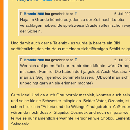
e
i
t
Brando1988
hat geschrieben:
5. Juli 20
r
a
Naja im Grunde könnte es jeden zu der Zeit nach Lutetia
g
verschlagen haben. Beispielsweise Druiden allein schon w
der Sicheln.
Und damit auch gerne Talentix - es wurde ja bereits ein Bild
veröffentlicht, das ein Haus mit einem sichelförmigen Schild zeigt
Brando1988
hat geschrieben:
5. Juli 20
Wer sich auf jeden Fall dort rumtreiben könnte, wäre Ortho
mit seiner Familie. Die haben dort ja gelebt. Auch Maestria
man als Gag irgendwo trommeln lassen. (Obwohl man sich 
unbedingt gern an sie erinnern möchte)
Gute Idee! Und da auch Grautvornix mitspielt, könnten auch sein
und seine kleine Schwester mitspielen. Beider Vater, Ozeanix, ist
schon bildlich in "Asterix und die Wikinger" aufgetreten. Außerd
wären da noch Bossix, Stupidix, Cosmetix und noch ein paar wei
teilweise nur namentlich erwähnte Personen wie Shobix, Leinenl
Saingesix.