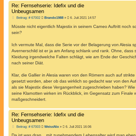
Re: Fernsehserie: Idefix und die
Unbeugsamen
B
Beitrag: # 67002
Brando1988
»
6. Juli 2021 14:57
e
i
Müsste nicht eigentlich Majestix in seinem Cameo Auftritt noch s
t
sein?
r
a
g
Ich vermute Mal, dass die Serie vor der Belagerung von Alesia sp
Avernerschild ist er ja am Anfang schlank und rank. Ohne, dass 
Kleidung irgendwelche Falten schlägt, wie am Ende der Geschic
nach seiner Diät.
Klar, die Gallier in Alesia waren von den Römern auch auf strikte
gesetzt worden, aber ob das wirklich so gedacht war von den Au
als sie Majestix diese Vergangenheit zugeschrieben haben? Wie
seine Klamotten wirken im Rückblick, im Gegensatz zum Finale 
maßgeschneidert.
Re: Fernsehserie: Idefix und die
Unbeugsamen
B
Beitrag: # 67003
WeissNix
»
6. Juli 2021 16:06
e
i
Da ist was dran... mit zunehmendem Lebensalter wird man eben