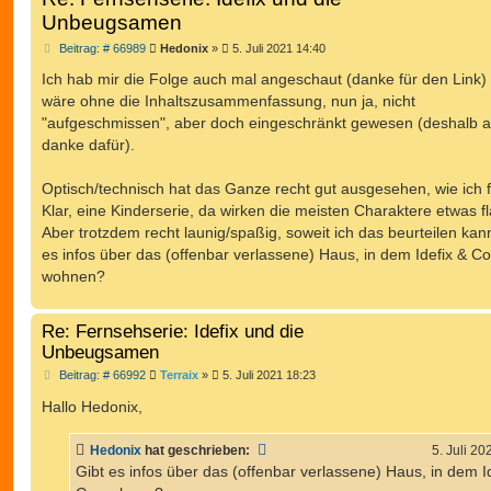
Unbeugsamen
B
Beitrag: # 66989
Hedonix
»
5. Juli 2021 14:40
e
i
Ich hab mir die Folge auch mal angeschaut (danke für den Link)
t
wäre ohne die Inhaltszusammenfassung, nun ja, nicht
r
a
"aufgeschmissen", aber doch eingeschränkt gewesen (deshalb 
g
danke dafür).
Optisch/technisch hat das Ganze recht gut ausgesehen, wie ich f
Klar, eine Kinderserie, da wirken die meisten Charaktere etwas fl
Aber trotzdem recht launig/spaßig, soweit ich das beurteilen kan
es infos über das (offenbar verlassene) Haus, in dem Idefix & Co
wohnen?
Re: Fernsehserie: Idefix und die
Unbeugsamen
B
Beitrag: # 66992
Terraix
»
5. Juli 2021 18:23
e
i
Hallo Hedonix,
t
r
a
Hedonix
hat geschrieben:
5. Juli 20
g
Gibt es infos über das (offenbar verlassene) Haus, in dem I