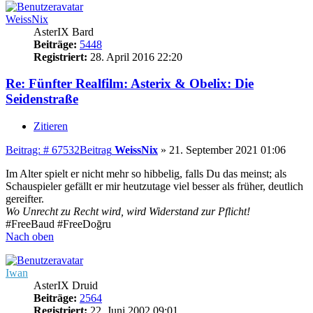
WeissNix
AsterIX Bard
Beiträge:
5448
Registriert:
28. April 2016 22:20
Re: Fünfter Realfilm: Asterix & Obelix: Die
Seidenstraße
Zitieren
Beitrag: # 67532
Beitrag
WeissNix
»
21. September 2021 01:06
Im Alter spielt er nicht mehr so hibbelig, falls Du das meinst; als
Schauspieler gefällt er mir heutzutage viel besser als früher, deutlich
gereifter.
Wo Unrecht zu Recht wird, wird Widerstand zur Pflicht!
#FreeBaud #FreeDoğru
Nach oben
Iwan
AsterIX Druid
Beiträge:
2564
Registriert:
22. Juni 2002 09:01