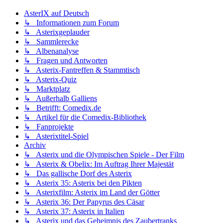
AsterIX auf Deutsch
↳ Informationen zum Forum
↳ Asterixgeplauder
↳ Sammlerecke
↳ Albenanalyse
↳ Fragen und Antworten
↳ Asterix-Fantreffen & Stammtisch
↳ Asterix-Quiz
↳ Marktplatz
↳ Außerhalb Galliens
↳ Betrifft: Comedix.de
↳ Artikel für die Comedix-Bibliothek
↳ Fanprojekte
↳ Asterixtitel-Spiel
Archiv
↳ Asterix und die Olympischen Spiele - Der Film
↳ Asterix & Obelix: Im Auftrag Ihrer Majestät
↳ Das gallische Dorf des Asterix
↳ Asterix 35: Asterix bei den Pikten
↳ Asterixfilm: Asterix im Land der Götter
↳ Asterix 36: Der Papyrus des Cäsar
↳ Asterix 37: Asterix in Italien
↳ Asterix und das Geheimnis des Zaubertranks