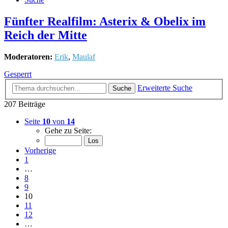
Fünfter Realfilm: Asterix & Obelix im
Reich der Mitte
Moderatoren:
Erik
,
Maulaf
Gesperrt
Erweiterte Suche
Suche
207 Beiträge
Seite
10
von
14
Gehe zu Seite:
Vorherige
1
…
8
9
10
11
12
…