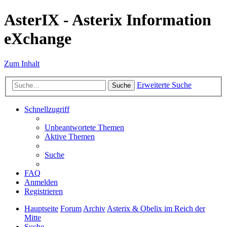
AsterIX - Asterix Information
eXchange
Zum Inhalt
Erweiterte Suche
Suche
Schnellzugriff
Unbeantwortete Themen
Aktive Themen
Suche
FAQ
Anmelden
Registrieren
Hauptseite
Forum
Archiv
Asterix & Obelix im Reich der
Mitte
Suche