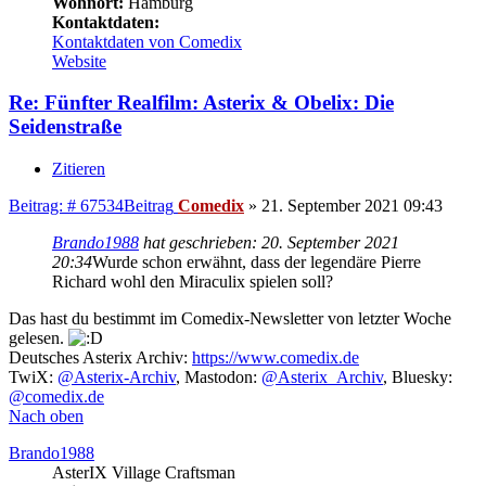
Wohnort:
Hamburg
Kontaktdaten:
Kontaktdaten von Comedix
Website
Re: Fünfter Realfilm: Asterix & Obelix: Die
Seidenstraße
Zitieren
Beitrag: # 67534
Beitrag
Comedix
»
21. September 2021 09:43
Brando1988
hat geschrieben:
20. September 2021
20:34
Wurde schon erwähnt, dass der legendäre Pierre
Richard wohl den Miraculix spielen soll?
Das hast du bestimmt im Comedix-Newsletter von letzter Woche
gelesen.
Deutsches Asterix Archiv:
https://www.comedix.de
TwiX:
@Asterix-Archiv
, Mastodon:
@Asterix_Archiv
, Bluesky:
@comedix.de
Nach oben
Brando1988
AsterIX Village Craftsman