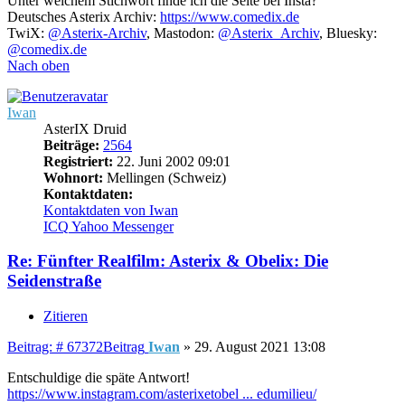
Unter welchem Stichwort finde ich die Seite bei Insta?
Deutsches Asterix Archiv:
https://www.comedix.de
TwiX:
@Asterix-Archiv
, Mastodon:
@Asterix_Archiv
, Bluesky:
@comedix.de
Nach oben
Iwan
AsterIX Druid
Beiträge:
2564
Registriert:
22. Juni 2002 09:01
Wohnort:
Mellingen (Schweiz)
Kontaktdaten:
Kontaktdaten von Iwan
ICQ
Yahoo Messenger
Re: Fünfter Realfilm: Asterix & Obelix: Die
Seidenstraße
Zitieren
Beitrag: # 67372
Beitrag
Iwan
»
29. August 2021 13:08
Entschuldige die späte Antwort!
https://www.instagram.com/asterixetobel ... edumilieu/