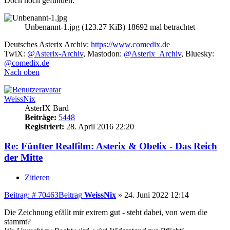
Doch noch gefunden:
Unbenannt-1.jpg (123.27 KiB) 18692 mal betrachtet
Deutsches Asterix Archiv:
https://www.comedix.de
TwiX:
@Asterix-Archiv
, Mastodon:
@Asterix_Archiv
, Bluesky:
@comedix.de
Nach oben
WeissNix
AsterIX Bard
Beiträge:
5448
Registriert:
28. April 2016 22:20
Re: Fünfter Realfilm: Asterix & Obelix - Das Reich
der Mitte
Zitieren
Beitrag: # 70463
Beitrag
WeissNix
»
24. Juni 2022 12:14
Die Zeichnung efällt mir extrem gut - steht dabei, von wem die
stammt?