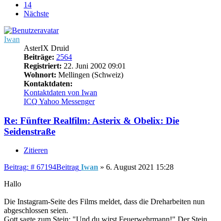
14
Nächste
Iwan
AsterIX Druid
Beiträge:
2564
Registriert:
22. Juni 2002 09:01
Wohnort:
Mellingen (Schweiz)
Kontaktdaten:
Kontaktdaten von Iwan
ICQ
Yahoo Messenger
Re: Fünfter Realfilm: Asterix & Obelix: Die
Seidenstraße
Zitieren
Beitrag: # 67194
Beitrag
Iwan
»
6. August 2021 15:28
Hallo
Die Instagram-Seite des Films meldet, dass die Dreharbeiten nun
abgeschlossen seien.
Gott sagte zum Stein: "Und du wirst Feuerwehrmann!" Der Stein