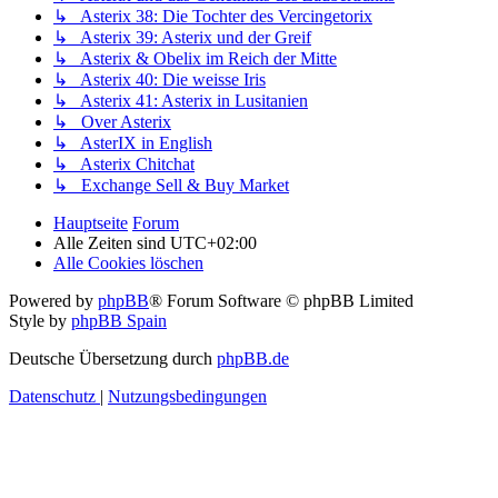
↳ Asterix 38: Die Tochter des Vercingetorix
↳ Asterix 39: Asterix und der Greif
↳ Asterix & Obelix im Reich der Mitte
↳ Asterix 40: Die weisse Iris
↳ Asterix 41: Asterix in Lusitanien
↳ Over Asterix
↳ AsterIX in English
↳ Asterix Chitchat
↳ Exchange Sell & Buy Market
Hauptseite
Forum
Alle Zeiten sind
UTC+02:00
Alle Cookies löschen
Powered by
phpBB
® Forum Software © phpBB Limited
Style by
phpBB Spain
Deutsche Übersetzung durch
phpBB.de
Datenschutz
|
Nutzungsbedingungen