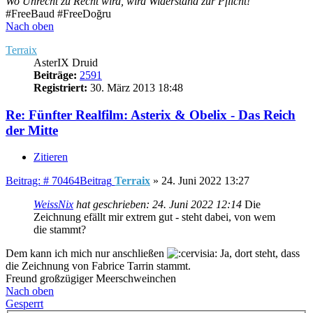
Wo Unrecht zu Recht wird, wird Widerstand zur Pflicht!
#FreeBaud #FreeDoğru
Nach oben
Terraix
AsterIX Druid
Beiträge:
2591
Registriert:
30. März 2013 18:48
Re: Fünfter Realfilm: Asterix & Obelix - Das Reich
der Mitte
Zitieren
Beitrag: # 70464
Beitrag
Terraix
»
24. Juni 2022 13:27
WeissNix
hat geschrieben:
24. Juni 2022 12:14
Die
Zeichnung efällt mir extrem gut - steht dabei, von wem
die stammt?
Dem kann ich mich nur anschließen
Ja, dort steht, dass
die Zeichnung von Fabrice Tarrin stammt.
Freund großzügiger Meerschweinchen
Nach oben
Gesperrt