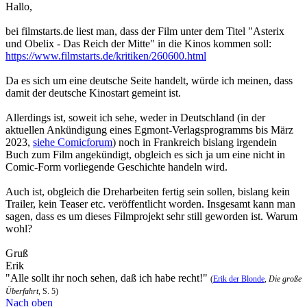
Hallo,
bei filmstarts.de liest man, dass der Film unter dem Titel "Asterix
und Obelix - Das Reich der Mitte" in die Kinos kommen soll:
https://www.filmstarts.de/kritiken/260600.html
Da es sich um eine deutsche Seite handelt, würde ich meinen, dass
damit der deutsche Kinostart gemeint ist.
Allerdings ist, soweit ich sehe, weder in Deutschland (in der
aktuellen Ankündigung eines Egmont-Verlagsprogramms bis März
2023,
siehe Comicforum
) noch in Frankreich bislang irgendein
Buch zum Film angekündigt, obgleich es sich ja um eine nicht in
Comic-Form vorliegende Geschichte handeln wird.
Auch ist, obgleich die Dreharbeiten fertig sein sollen, bislang kein
Trailer, kein Teaser etc. veröffentlicht worden. Insgesamt kann man
sagen, dass es um dieses Filmprojekt sehr still geworden ist. Warum
wohl?
Gruß
Erik
"Alle sollt ihr noch sehen, daß ich habe recht!"
(
Erik der Blonde
,
Die große
Überfahrt
, S. 5)
Nach oben