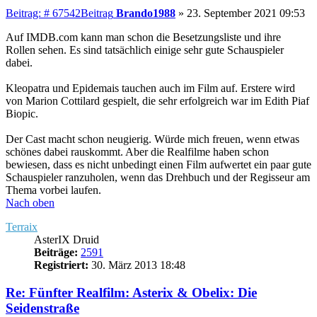
Beitrag: # 67542
Beitrag
Brando1988
»
23. September 2021 09:53
Auf IMDB.com kann man schon die Besetzungsliste und ihre
Rollen sehen. Es sind tatsächlich einige sehr gute Schauspieler
dabei.
Kleopatra und Epidemais tauchen auch im Film auf. Erstere wird
von Marion Cottilard gespielt, die sehr erfolgreich war im Edith Piaf
Biopic.
Der Cast macht schon neugierig. Würde mich freuen, wenn etwas
schönes dabei rauskommt. Aber die Realfilme haben schon
bewiesen, dass es nicht unbedingt einen Film aufwertet ein paar gute
Schauspieler ranzuholen, wenn das Drehbuch und der Regisseur am
Thema vorbei laufen.
Nach oben
Terraix
AsterIX Druid
Beiträge:
2591
Registriert:
30. März 2013 18:48
Re: Fünfter Realfilm: Asterix & Obelix: Die
Seidenstraße