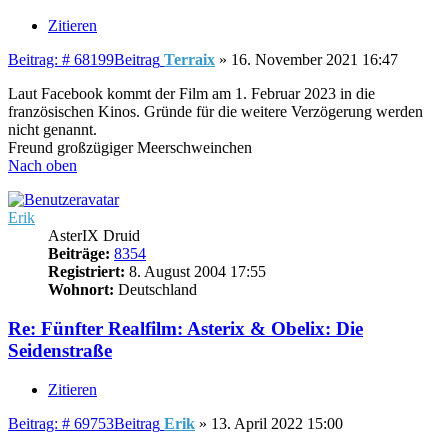
Zitieren
Beitrag: # 68199
Beitrag
Terraix
»
16. November 2021 16:47
Laut Facebook kommt der Film am 1. Februar 2023 in die
französischen Kinos. Gründe für die weitere Verzögerung werden
nicht genannt.
Freund großzügiger Meerschweinchen
Nach oben
Erik
AsterIX Druid
Beiträge:
8354
Registriert:
8. August 2004 17:55
Wohnort:
Deutschland
Re: Fünfter Realfilm: Asterix & Obelix: Die
Seidenstraße
Zitieren
Beitrag: # 69753
Beitrag
Erik
»
13. April 2022 15:00