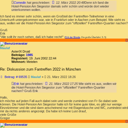
Comedix
hat geschrieben:
12. März 2022 20:48
Denn ich fand die
Hotel-Pension Am Siegestor damals sehr schön und würde dort wieder
unterkommen wollen.
Ich fand es immer sehr schön, wenn ein Großteil der Fantreffen-Teilnehmer in eine
Unterkunft untergekommen war, wie in Frankfurt oder in Aachen zum Beispiel. Wie sieht es
aus, wollen wir die Hotel-Pension Am Siegestor zum "offiziellen" Fantreffen-Quartier nachen?
Gruß
Erik
"Alle sollt ihr noch sehen, daß ich habe recht!"
(
Erik der Blonde
,
Die große Überfahrt
, S. 5)
Maulaf
AsterIX Druid
Beiträge:
1985
Registriert:
19. Juni 2002 22:44
Wohnort:
Metelen
Re: Diskussion zum Fantreffen 2022 in München
Beitrag
Beitrag: # 69535
Maulaf
»
21. März 2022 18:26
Erik
hat geschrieben:
21. März 2022 17:25
Wie sieht es aus, wollen wir
die Hotel-Pension Am Siegestor zum "offiziellen" Fantreffen-Quartier
nachen? Gruß Erik
Hallo,
ich möchte auf jeden Fall auch dabei sein und werde zumindest von Fr-So dabei sein
können. Die Hotel-Pension Am Siegestor halte ich für keine gute Idee, es gibt nur wenige
Einzelzimmer und die sind dann anscheinend nur mit Etagendusche und WC, zumindest wird
mir da nichts anderes angezeigt. Da habe ich keine Lust drauf,
viele Grüße
Gregor