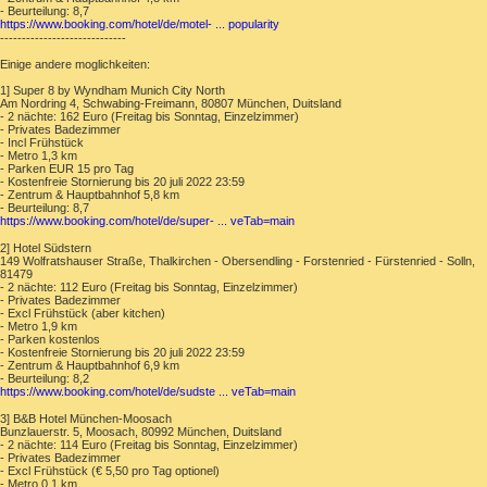
- Beurteilung: 8,7
https://www.booking.com/hotel/de/motel- ... popularity
-----------------------------
Einige andere moglichkeiten:
1] Super 8 by Wyndham Munich City North
Am Nordring 4, Schwabing-Freimann, 80807 München, Duitsland
- 2 nächte: 162 Euro (Freitag bis Sonntag, Einzelzimmer)
- Privates Badezimmer
- Incl Frühstück
- Metro 1,3 km
- Parken EUR 15 pro Tag
- Kostenfreie Stornierung bis 20 juli 2022 23:59
- Zentrum & Hauptbahnhof 5,8 km
- Beurteilung: 8,7
https://www.booking.com/hotel/de/super- ... veTab=main
2] Hotel Südstern
149 Wolfratshauser Straße, Thalkirchen - Obersendling - Forstenried - Fürstenried - Solln,
81479
- 2 nächte: 112 Euro (Freitag bis Sonntag, Einzelzimmer)
- Privates Badezimmer
- Excl Frühstück (aber kitchen)
- Metro 1,9 km
- Parken kostenlos
- Kostenfreie Stornierung bis 20 juli 2022 23:59
- Zentrum & Hauptbahnhof 6,9 km
- Beurteilung: 8,2
https://www.booking.com/hotel/de/sudste ... veTab=main
3] B&B Hotel München-Moosach
Bunzlauerstr. 5, Moosach, 80992 München, Duitsland
- 2 nächte: 114 Euro (Freitag bis Sonntag, Einzelzimmer)
- Privates Badezimmer
- Excl Frühstück (€ 5,50 pro Tag optionel)
- Metro 0,1 km