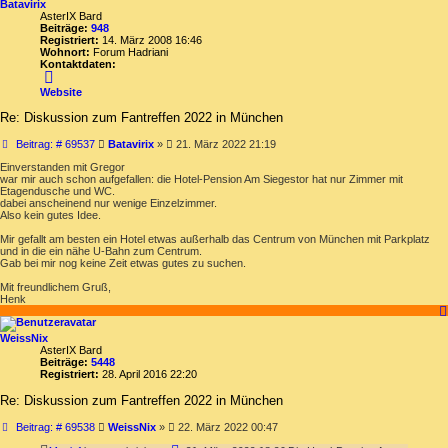
Batavirix
AsterIX Bard
Beiträge:
948
Registriert:
14. März 2008 16:46
Wohnort:
Forum Hadriani
Kontaktdaten:
Kontaktdaten
von
Website
Batavirix
Re: Diskussion zum Fantreffen 2022 in München
Beitrag
Beitrag: # 69537
Batavirix
»
21. März 2022 21:19
Einverstanden mit Gregor
war mir auch schon aufgefallen: die Hotel-Pension Am Siegestor hat nur Zimmer mit
Etagendusche und WC.
dabei anscheinend nur wenige Einzelzimmer.
Also kein gutes Idee.
Mir gefallt am besten ein Hotel etwas außerhalb das Centrum von München mit Parkplatz
und in die ein nähe U-Bahn zum Centrum.
Gab bei mir nog keine Zeit etwas gutes zu suchen.
Mit freundlichem Gruß,
Henk
WeissNix
AsterIX Bard
Beiträge:
5448
Registriert:
28. April 2016 22:20
Re: Diskussion zum Fantreffen 2022 in München
Beitrag
Beitrag: # 69538
WeissNix
»
22. März 2022 00:47