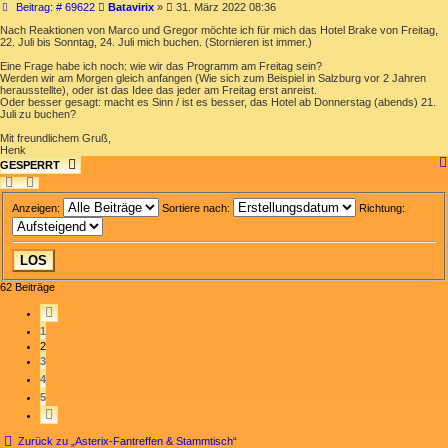
Beitrag
Beitrag: # 69622
Batavirix
»
31. März 2022 08:36
Nach Reaktionen von Marco und Gregor möchte ich für mich das Hotel Brake von Freitag,
22. Juli bis Sonntag, 24. Juli mich buchen. (Stornieren ist immer.)
Eine Frage habe ich noch: wie wir das Programm am Freitag sein?
Werden wir am Morgen gleich anfangen (Wie sich zum Beispiel in Salzburg vor 2 Jahren
herausstellte), oder ist das Idee das jeder am Freitag erst anreist.
Oder besser gesagt: macht es Sinn / ist es besser, das Hotel ab Donnerstag (abends) 21.
Juli zu buchen?
Mit freundlichem Gruß,
Henk
GESPERRT
Anzeigen:
Sortiere nach:
Richtung:
62 Beiträge
VORHERIGE
1
2
3
4
5
NÄCHSTE
Zurück zu „Asterix-Fantreffen & Stammtisch“