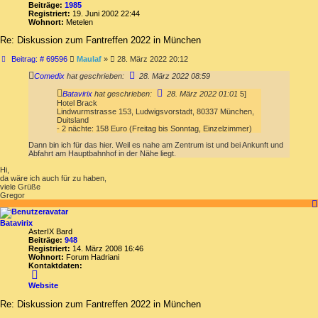
Beiträge:
1985
Registriert:
19. Juni 2002 22:44
Wohnort:
Metelen
Re: Diskussion zum Fantreffen 2022 in München
Beitrag
Beitrag: # 69596
Maulaf
»
28. März 2022 20:12
Comedix
hat geschrieben:
28. März 2022 08:59
Batavirix
hat geschrieben:
28. März 2022 01:01
5]
Hotel Brack
Lindwurmstrasse 153, Ludwigsvorstadt, 80337 München,
Duitsland
- 2 nächte: 158 Euro (Freitag bis Sonntag, Einzelzimmer)
Dann bin ich für das hier. Weil es nahe am Zentrum ist und bei Ankunft und
Abfahrt am Hauptbahnhof in der Nähe liegt.
Hi,
da wäre ich auch für zu haben,
viele Grüße
Gregor
Batavirix
AsterIX Bard
Beiträge:
948
Registriert:
14. März 2008 16:46
Wohnort:
Forum Hadriani
Kontaktdaten:
Kontaktdaten
von
Website
Batavirix
Re: Diskussion zum Fantreffen 2022 in München