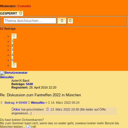
Moderator:
Comedix
GESPERRT
SUCHE
ERWEITERTE
SUCHE
62 Beiträge
VORHERIGE
1
2
3
4
5
NÄCHSTE
WeissNix
AsterIX Bard
Beiträge:
5448
Registriert:
28. April 2016 22:20
Re: Diskussion zum Fantreffen 2022 in München
Beitrag
Beitrag: # 69468
WeissNix
»
14. März 2022 00:24
Kikix
hat geschrieben:
13. März 2022 19:36
(Bin leider auf Öffis
angewiesen...)
Du hast keinen Ochsenkarren?
Bis zum Sommer kann sich, wenn das so weiter geht, sowieso keiner mehr Benzin bis
München leisten...