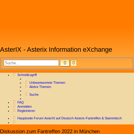
AsterIX - Asterix Information eXchange
SUCHE
ERWEITERTE
SUCHE
Schnellzugriff
Unbeantwortete Themen
Aktive Themen
Suche
FAQ
Anmelden
Registrieren
Hauptseite
Forum
AsterIX auf Deutsch
Asterix-Fantreffen & Stammtisch
Suche
Diskussion zum Fantreffen 2022 in München