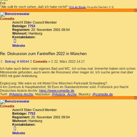
Erik
"Alle sollt ihr noch sehen, daß ich habe recht!"
(
Erik der Blonde
,
Die große Überfahrt
, S. 5)
Comedix
AsterIX Elder Council Member
Beiträge:
7753
Registriert:
20. November 2001 09:54
Wohnort:
Hamburg
Kontaktdaten:
Kontaktdaten
von
Website
Comedix
Re: Diskussion zum Fantreffen 2022 in München
Beitrag
Beitrag: # 69544
Comedix
»
22. März 2022 14:17
Ich habe auch lieber mein eigenes Bad und WC. Ich schau mal. Immerhin haben sich schon
Mitreisende gefunden, auch wenn die Resonanz eher mager ist. Ich suche gerne mal über
HRS mit guter Anbindung.
Ergänzung: Wie wäre es mit Motel One München-Parkstadt Schwabing?
4 km Zentrum & Hauptbahnhof, 90 Euro im Standardzimmer exkl. Frühstück pro Nacht
Deutsches Asterix Archiv:
https://www.comedix.de
TwiX:
@Asterix-Archiv
, Mastodon:
@Asterix_Archiv
, Bluesky:
@comedix.de
Comedix
AsterIX Elder Council Member
Beiträge:
7753
Registriert:
20. November 2001 09:54
Wohnort:
Hamburg
Kontaktdaten:
Kontaktdaten
von
Website
Comedix