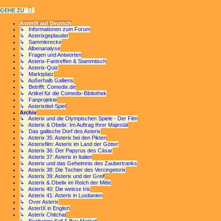
GEHE ZU
AsterIX auf Deutsch
↳ Informationen zum Forum
↳ Asterixgeplauder
↳ Sammlerecke
↳ Albenanalyse
↳ Fragen und Antworten
↳ Asterix-Fantreffen & Stammtisch
↳ Asterix-Quiz
↳ Marktplatz
↳ Außerhalb Galliens
↳ Betrifft: Comedix.de
↳ Artikel für die Comedix-Bibliothek
↳ Fanprojekte
↳ Asterixtitel-Spiel
Archiv
↳ Asterix und die Olympischen Spiele - Der Film
↳ Asterix & Obelix: Im Auftrag Ihrer Majestät
↳ Das gallische Dorf des Asterix
↳ Asterix 35: Asterix bei den Pikten
↳ Asterixfilm: Asterix im Land der Götter
↳ Asterix 36: Der Papyrus des Cäsar
↳ Asterix 37: Asterix in Italien
↳ Asterix und das Geheimnis des Zaubertranks
↳ Asterix 38: Die Tochter des Vercingetorix
↳ Asterix 39: Asterix und der Greif
↳ Asterix & Obelix im Reich der Mitte
↳ Asterix 40: Die weisse Iris
↳ Asterix 41: Asterix in Lusitanien
↳ Over Asterix
↳ AsterIX in English
↳ Asterix Chitchat
↳ Exchange Sell & Buy Market