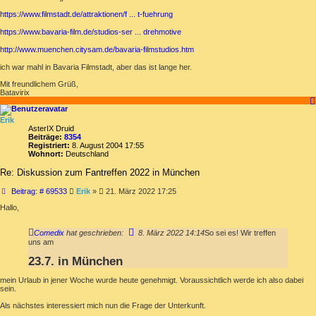
https://www.filmstadt.de/attraktionen/f ... t-fuehrung
https://www.bavaria-film.de/studios-ser ... drehmotive
http://www.muenchen.citysam.de/bavaria-filmstudios.htm
ich war mahl in Bavaria Filmstadt, aber das ist lange her.
Mit freundlichem Grüß,
Batavirix
Erik
AsterIX Druid
Beiträge:
8354
Registriert:
8. August 2004 17:55
Wohnort:
Deutschland
Re: Diskussion zum Fantreffen 2022 in München
Beitrag
Beitrag: # 69533
Erik
»
21. März 2022 17:25
Hallo,
Comedix
hat geschrieben:
8. März 2022 14:14
So sei es! Wir treffen
uns am
23.7. in München
mein Urlaub in jener Woche wurde heute genehmigt. Voraussichtlich werde ich also dabei
sein.
Als nächstes interessiert mich nun die Frage der Unterkunft.