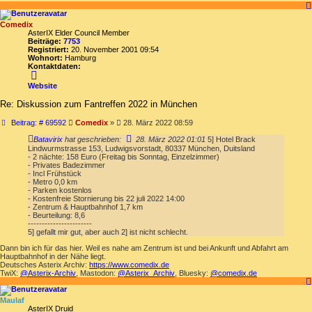
Comedix
AsterIX Elder Council Member
Beiträge:
7753
Registriert:
20. November 2001 09:54
Wohnort:
Hamburg
Kontaktdaten:
Kontaktdaten
von
Website
Comedix
Re: Diskussion zum Fantreffen 2022 in München
Beitrag
Beitrag: # 69592
Comedix
»
28. März 2022 08:59
Batavirix
hat geschrieben:
28. März 2022 01:01
5] Hotel Brack
Lindwurmstrasse 153, Ludwigsvorstadt, 80337 München, Duitsland
- 2 nächte: 158 Euro (Freitag bis Sonntag, Einzelzimmer)
- Privates Badezimmer
- Incl Frühstück
- Metro 0,0 km
- Parken kostenlos
- Kostenfreie Stornierung bis 22 juli 2022 14:00
- Zentrum & Hauptbahnhof 1,7 km
- Beurteilung: 8,6
-----------------------
5] gefallt mir gut, aber auch 2] ist nicht schlecht.
Dann bin ich für das hier. Weil es nahe am Zentrum ist und bei Ankunft und Abfahrt am
Hauptbahnhof in der Nähe liegt.
Deutsches Asterix Archiv:
https://www.comedix.de
TwiX:
@Asterix-Archiv
, Mastodon:
@Asterix_Archiv
, Bluesky:
@comedix.de
Maulaf
AsterIX Druid