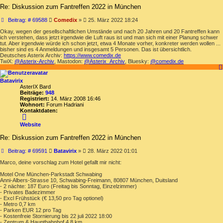
Re: Diskussion zum Fantreffen 2022 in München
Beitrag
Beitrag: # 69588
Comedix
»
25. März 2022 18:24
Okay, wegen der gesellschaftlichen Umstände und nach 20 Jahren und 20 Fantreffen kann
ich verstehen, dass jetzt irgendwie die Luft raus ist und man sich mit einer Planung schwer
tut. Aber irgendwie würde ich schon jetzt, etwa 4 Monate vorher, konkreter werden wollen ...
bisher sind es 4 Anmeldungen und insgesamt 5 Personen. Das ist übersichtlich.
Deutsches Asterix Archiv:
https://www.comedix.de
TwiX:
@Asterix-Archiv
, Mastodon:
@Asterix_Archiv
, Bluesky:
@comedix.de
Batavirix
AsterIX Bard
Beiträge:
948
Registriert:
14. März 2008 16:46
Wohnort:
Forum Hadriani
Kontaktdaten:
Kontaktdaten
von
Website
Batavirix
Re: Diskussion zum Fantreffen 2022 in München
Beitrag
Beitrag: # 69591
Batavirix
»
28. März 2022 01:01
Marco, deine vorschlag zum Hotel gefallt mir nicht:
Motel One München-Parkstadt Schwabing
Anni-Albers-Strasse 10, Schwabing-Freimann, 80807 München, Duitsland
- 2 nächte: 187 Euro (Freitag bis Sonntag, Einzelzimmer)
- Privates Badezimmer
- Excl Frühstück (€ 13,50 pro Tag optionel)
- Metro 0,7 km
- Parken EUR 12 pro Tag
- Kostenfreie Stornierung bis 22 juli 2022 18:00
- Zentrum & Hauptbahnhof 4,8 km