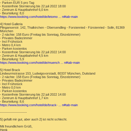
- Parken EUR 5 pro Tag
- Kostenfreie Stornierung bis 22 juli 2022 18:00
- Zentrum & Hauptbahnhof 6,0 km
- Beurteilung: 8,0
https://www.booking.com/hotel/de/letomo ... n#tab-main
4] Hotel Galleria
Plinganserstr. 142, Thalkirchen - Obersendling - Forstenried - Fürstenried - Solln, 81369
München
- 2 nächte: 158 Euro (Freitag bis Sonntag, Einzelzimmer)
- Privates Badezimmer
- Incl Frühstück
- Metro 0,4 km
- Parken kostenlos
- Kostenfreie Stornierung bis 22 juli 2022 14:00
- Zentrum & Hauptbahnhof 4,5 km
- Beurteilung: 5,9
https://www.booking.com/hotel/de/muench ... n#tab-main
5] Hotel Brack
Lindwurmstrasse 153, Ludwigsvorstadt, 80337 München, Duitsland
- 2 nächte: 158 Euro (Freitag bis Sonntag, Einzelzimmer)
- Privates Badezimmer
- Incl Frühstück
- Metro 0,0 km
- Parken kostenlos
- Kostenfreie Stornierung bis 22 juli 2022 14:00
- Zentrum & Hauptbahnhof 1,7 km
- Beurteilung: 8,6
https://www.booking.com/hotel/de/brack- ... n#tab-main
-----------------------
5] gefallt mir gut, aber auch 2] ist nicht schlecht.
Mit freundlichem Grüß,
Henk