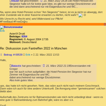
Maulaf
hat geschrieben:
21. März 2022 18:26
Die Hotel-Pension Am
Siegestor halte ich für keine gute Idee, es gibt nur wenige Einzelzimmer und
die sind dann anscheinend nur mit Etagendusche und WC...
Na, wenn eine Hotel-Pension schon "Am Siegestor" heisst, ist es ja nicht so abwegig, dort
eher Zustände wie in einer Kaserne erwarten zu dürfen, nicht wahr?
Wo Unrecht zu Recht wird, wird Widerstand zur Pflicht!
#FreeBaud #FreeDoğru
Erik
AsterIX Druid
Beiträge:
8354
Registriert:
8. August 2004 17:55
Wohnort:
Deutschland
Re: Diskussion zum Fantreffen 2022 in München
Beitrag
Beitrag: # 69539
Erik
»
22. März 2022 13:53
Hallo,
Batavirix
hat geschrieben:
21. März 2022 21:19
Einverstanden mit
Gregor
war mir auch schon aufgefallen: die Hotel-Pension Am Siegestor hat nur
Zimmer mit Etagendusche und WC.
dabei anscheinend nur wenige Einzelzimmer.
Also kein gutes Idee.
ups, das hatte ich nicht gesehen. Nein, das wäre auch nicht nach meinem Geschmack.
Dann wäre ich auch für eine andere Unterkunft. Die Anregung einer "gemeinsamen" solchen
bleibt aber.
Außerhalb des Zentrums ist für Bahnanreisenden wie mich nicht unbedingt ideal - wenn es
eine gute U-Bahnanbindung zum Bahnhof gibt, wäre es aber o.k.
Gruß