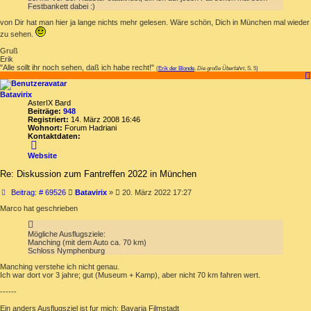
Festbankett dabei :)
von Dir hat man hier ja lange nichts mehr gelesen. Wäre schön, Dich in München mal wieder
zu sehen.
Gruß
Erik
"Alle sollt ihr noch sehen, daß ich habe recht!"
(
Erik der Blonde
,
Die große Überfahrt
, S. 5)
Batavirix
AsterIX Bard
Beiträge:
948
Registriert:
14. März 2008 16:46
Wohnort:
Forum Hadriani
Kontaktdaten:
Kontaktdaten
von
Website
Batavirix
Re: Diskussion zum Fantreffen 2022 in München
Beitrag
Beitrag: # 69526
Batavirix
»
20. März 2022 17:27
Marco hat geschrieben
Mögliche Ausflugsziele:
Manching (mit dem Auto ca. 70 km)
Schloss Nymphenburg
Manching verstehe ich nicht genau.
Ich war dort vor 3 jahre; gut (Museum + Kamp), aber nicht 70 km fahren wert.
------
Ein anders Ausflugsziel ist fur mich: Bavaria Filmstadt