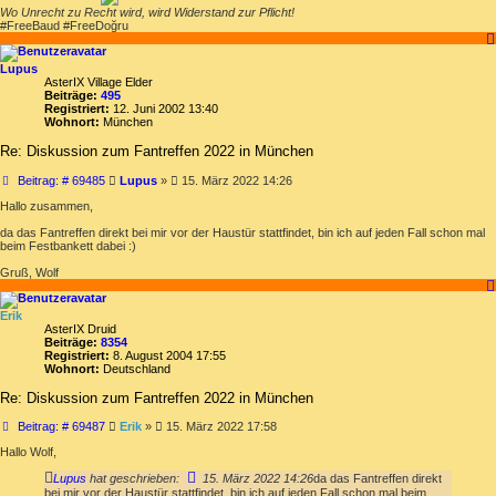
Wo Unrecht zu Recht wird, wird Widerstand zur Pflicht!
#FreeBaud #FreeDoğru
Lupus
AsterIX Village Elder
Beiträge:
495
Registriert:
12. Juni 2002 13:40
Wohnort:
München
Re: Diskussion zum Fantreffen 2022 in München
Beitrag
Beitrag: # 69485
Lupus
»
15. März 2022 14:26
Hallo zusammen,
da das Fantreffen direkt bei mir vor der Haustür stattfindet, bin ich auf jeden Fall schon mal
beim Festbankett dabei :)
Gruß, Wolf
Erik
AsterIX Druid
Beiträge:
8354
Registriert:
8. August 2004 17:55
Wohnort:
Deutschland
Re: Diskussion zum Fantreffen 2022 in München
Beitrag
Beitrag: # 69487
Erik
»
15. März 2022 17:58
Hallo Wolf,
Lupus
hat geschrieben:
15. März 2022 14:26
da das Fantreffen direkt
bei mir vor der Haustür stattfindet, bin ich auf jeden Fall schon mal beim