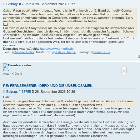
B
Beitrag: # 73752
28. September 2023 09:32
e
Caius_P
hat geschrieben:
Letzte Woche ist in Frankreich der 5. Band der Idéfix-Comics
i
erschienen. Wie zuvor schon berichtet, handelt es sich zum ersten Mal nicht um drei der
t
zehnminütigen Animationsfilme in Comicform, sondern um eine zusammenhängende Story -
nämlich, wie Idéfix und seine Freunde Panoramix/Miraculix helfen.
r
[...]
a
Für mich ist diese Story besser als "la serpe d'or", die ich allerdings für die schwächste aller
g
Goscinni-Geschichen halte. Ich denke, ihr könnt euch auf die deutsche Ausgabe nächstes
Jahr freuen und ich hoffe, dass es einen längeren Film davon geben wird.
Und wer weiß, vielleicht gibt es bald neben Asterix noch einen weiteren "vollwertigen" Comic
über 48 Seiten aus der gallischen Welt. Mit Idefix lässt sich offensichtlich gutes Geld
verdienen.
Deutsches Asterix Archiv:
https://www.comedix.de
TwiX:
@Asterix-Archiv
, Mastodon:
@Asterix_Archiv
, Bluesky:
@comedix.de
Erik
AsterIX Druid
RE: FERNSEHSERIE: IDEFIX UND DIE UNBEUGSAMEN
B
Beitrag: # 73755
28. September 2023 10:36
e
Hallo,
i
Comedix
hat geschrieben:
Und wer weiß, vielleicht gibt es bald neben Asterix noch einen
t
weiteren "vollwertigen" Comic über 48 Seiten aus der gallischen Welt.
da spräche aus meiner Sicht auch gar nichts gegen. Ich hätte ihn dan nur bitte gerne in
r
einem ordentlichen, von der Schriftgröße her gut lesbaren Albenformat (oder zumindest
a
ergänzend in einer "Luxusedition", die das leistet).
g
Auch von mir jedenfalls Dankeschön an Caius_P für die interessante Erstbeschreibung. Ich
hatte es zuvor so verstanden, dass in dem Band von drei enthaltenen Kurzgeschichten eine
neu - also nicht auf einer Folge der Animationsserie beruhend - sein sollte. Dass das sogar
das ganze Buch mit einer durchgehenden Geschichte betrifft, übersteigt insofern meine
bisherigen Erwartungen. Ich bin gespannt auf das deutsche Erscheinen.