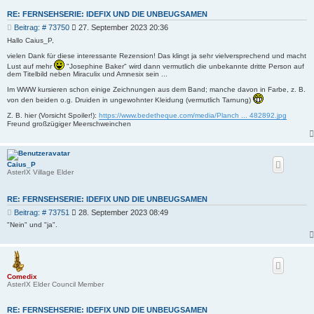
RE: FERNSEHSERIE: IDEFIX UND DIE UNBEUGSAMEN
B
Beitrag: # 73750
27. September 2023 20:36
e
Hallo Caius_P,
i
vielen Dank für diese interessante Rezension! Das klingt ja sehr vielversprechend und macht
t
r
Lust auf mehr
"Josephine Baker" wird dann vermutlich die unbekannte dritte Person auf
dem Titelbild neben Miraculix und Amnesix sein ...
a
g
Im WWW kursieren schon einige Zeichnungen aus dem Band; manche davon in Farbe, z. B.
von den beiden o.g. Druiden in ungewohnter Kleidung (vermutlich Tarnung)
Z. B. hier (Vorsicht Spoiler!):
https://www.bedetheque.com/media/Planch ... 482892.jpg
Freund großzügiger Meerschweinchen
Caius_P
AsterIX Village Elder
RE: FERNSEHSERIE: IDEFIX UND DIE UNBEUGSAMEN
B
Beitrag: # 73751
28. September 2023 08:49
e
"Nein" und "ja".
i
t
r
a
g
Comedix
AsterIX Elder Council Member
RE: FERNSEHSERIE: IDEFIX UND DIE UNBEUGSAMEN