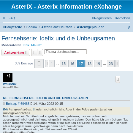
AsterIX - Asterix Information eXchange
FAQ
Registrieren
Anmelden
S
Hauptseite
Forum
AsterIX auf Deutsch
Asterixgeplauder
u
Fernsehserie: Idefix und die Unbeugsamen
c
Moderatoren:
Erik
,
Maulaf
h
Suche
Erweiterte Suche
Antworten
e
Seite
17
von
23
1
15
16
17
18
19
23
Vorherige
Nächst
339 Beiträge
…
…
WeissNix
AsterIX Bard
RE: FERNSEHSERIE: IDEFIX UND DIE UNBEUGSAMEN
B
Beitrag: # 69465
14. März 2022 00:15
e
Erik
hat geschrieben:
jeden sicherlich nicht. Aber in der Folge pasiert ja schon
i
Außergewöhnliches.
t
Mich hat mal ein Schäferhund angefallen und gebissen, das war schon sehr
aussergewöhnlich und bis heute singulär in meinem Leben. Den hätte ich am nächsten Tag
r
schon nicht mehr wiedererkannt, wenn er mir nicht an der Leine desselben Idioten sondern
a
allein begegnet wäre, geschweige denn nach zwei Jahren.
g
Wo Unrecht zu Recht wird, wird Widerstand zur Pflicht!
#FreeBaud #FreeDoğru