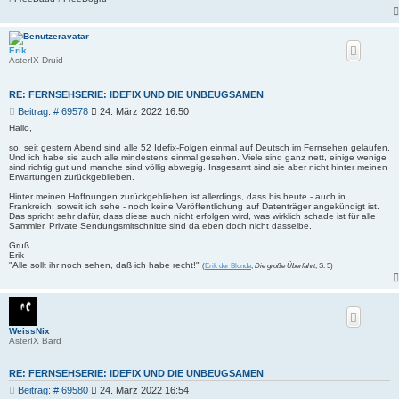
Erik
AsterIX Druid
RE: FERNSEHSERIE: IDEFIX UND DIE UNBEUGSAMEN
B
Beitrag: # 69578
24. März 2022 16:50
e
Hallo,
i
so, seit gestern Abend sind alle 52 Idefix-Folgen einmal auf Deutsch im Fernsehen gelaufen.
t
Und ich habe sie auch alle mindestens einmal gesehen. Viele sind ganz nett, einige wenige
r
sind richtig gut und manche sind völlig abwegig. Insgesamt sind sie aber nicht hinter meinen
a
Erwartungen zurückgeblieben.
g
Hinter meinen Hoffnungen zurückgeblieben ist allerdings, dass bis heute - auch in
Frankreich, soweit ich sehe - noch keine Veröffentlichung auf Datenträger angekündigt ist.
Das spricht sehr dafür, dass diese auch nicht erfolgen wird, was wirklich schade ist für alle
Sammler. Private Sendungsmitschnitte sind da eben doch nicht dasselbe.
Gruß
Erik
"Alle sollt ihr noch sehen, daß ich habe recht!"
(
Erik der Blonde
,
Die große Überfahrt
, S. 5)
WeissNix
AsterIX Bard
RE: FERNSEHSERIE: IDEFIX UND DIE UNBEUGSAMEN
B
Beitrag: # 69580
24. März 2022 16:54