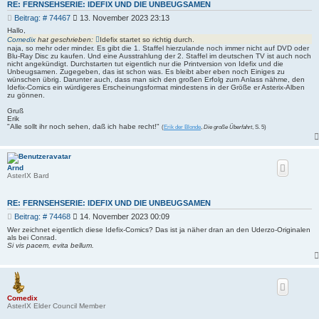
RE: FERNSEHSERIE: IDEFIX UND DIE UNBEUGSAMEN
B
Beitrag: # 74467
13. November 2023 23:13
e
Hallo,
i
Comedix
hat geschrieben:
Idefix startet so richtig durch.
t
naja, so mehr oder minder. Es gibt die 1. Staffel hierzulande noch immer nicht auf DVD oder
Blu-Ray Disc zu kaufen. Und eine Ausstrahlung der 2. Staffel im deutschen TV ist auch noch
r
nicht angekündigt. Durchstarten tut eigentlich nur die Printversion von Idefix und die
a
Unbeugsamen. Zugegeben, das ist schon was. Es bleibt aber eben noch Einiges zu
g
wünschen übrig. Darunter auch, dass man sich den großen Erfolg zum Anlass nähme, den
Idefix-Comics ein würdigeres Erscheinungsformat mindestens in der Größe er Asterix-Alben
zu gönnen.
Gruß
Erik
"Alle sollt ihr noch sehen, daß ich habe recht!"
(
Erik der Blonde
,
Die große Überfahrt
, S. 5)
Arnd
AsterIX Bard
RE: FERNSEHSERIE: IDEFIX UND DIE UNBEUGSAMEN
B
Beitrag: # 74468
14. November 2023 00:09
e
Wer zeichnet eigentlich diese Idefix-Comics? Das ist ja näher dran an den Uderzo-Originalen
i
als bei Conrad.
Si vis pacem, evita bellum.
t
r
a
g
Comedix
AsterIX Elder Council Member