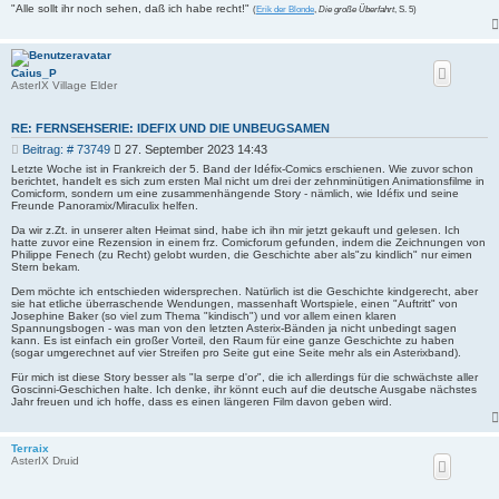
"Alle sollt ihr noch sehen, daß ich habe recht!"
(
Erik der Blonde
,
Die große Überfahrt
, S. 5)
Caius_P
AsterIX Village Elder
RE: FERNSEHSERIE: IDEFIX UND DIE UNBEUGSAMEN
B
Beitrag: # 73749
27. September 2023 14:43
e
Letzte Woche ist in Frankreich der 5. Band der Idéfix-Comics erschienen. Wie zuvor schon
i
berichtet, handelt es sich zum ersten Mal nicht um drei der zehnminütigen Animationsfilme in
Comicform, sondern um eine zusammenhängende Story - nämlich, wie Idéfix und seine
t
Freunde Panoramix/Miraculix helfen.
r
a
Da wir z.Zt. in unserer alten Heimat sind, habe ich ihn mir jetzt gekauft und gelesen. Ich
g
hatte zuvor eine Rezension in einem frz. Comicforum gefunden, indem die Zeichnungen von
Philippe Fenech (zu Recht) gelobt wurden, die Geschichte aber als"zu kindlich" nur eimen
Stern bekam.
Dem möchte ich entschieden widersprechen. Natürlich ist die Geschichte kindgerecht, aber
sie hat etliche überraschende Wendungen, massenhaft Wortspiele, einen "Auftritt" von
Josephine Baker (so viel zum Thema "kindisch") und vor allem einen klaren
Spannungsbogen - was man von den letzten Asterix-Bänden ja nicht unbedingt sagen
kann. Es ist einfach ein großer Vorteil, den Raum für eine ganze Geschichte zu haben
(sogar umgerechnet auf vier Streifen pro Seite gut eine Seite mehr als ein Asterixband).
Für mich ist diese Story besser als "la serpe d'or", die ich allerdings für die schwächste aller
Goscinni-Geschichen halte. Ich denke, ihr könnt euch auf die deutsche Ausgabe nächstes
Jahr freuen und ich hoffe, dass es einen längeren Film davon geben wird.
Terraix
AsterIX Druid