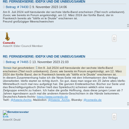
RE: FERNSEHSERIE: IDEFIX UND DIE UNBEUGSAMEN
B
Beitrag: # 74430
9. November 2023 14:06
e
Am 9. Juli 2024 soll hierzulande der sechste Idefix-Band erscheinen (Titel noch unbekannt).
i
Zuvor, wie bereits im Forum angekündigt, am 12. März 2024 der fünfte Band, der in
Frankreich bereits als "Idéfix et le Druide" erschienen ist.
t
Freund großzügiger Meerschweinchen
r
a
g
Comedix
AsterIX Elder Council Member
RE: FERNSEHSERIE: IDEFIX UND DIE UNBEUGSAMEN
B
Beitrag: # 74465
13. November 2023 21:03
e
Terraix
hat geschrieben:
Am 9. Juli 2024 soll hierzulande der sechste Idefix-Band
i
erscheinen (Titel noch unbekannt). Zuvor, wie bereits im Forum angekündigt, am 12. März
t
2024 der fünfte Band, der in Frankreich bereits als "Idéfix et le Druide" erschienen ist.
In diesem Zusammenhang habe ich die News-Seite mit den Informationen des Verlags
r
überarbeitet. Idefix startet so richtig durch. So gut, dass man sogar ein 20 Jahre altes Idefix-
a
Wimmelbuch noch mal neu aufgelegt hat. Die ganzen Erstlesebücher, Bücher zur Serie und
g
das Beschäftigungsbuch (früher hieß das Spielebuch) scheinen wirklich eine neue
Zielgruppe erreicht zu haben. Ich habe die große Hoffnung, dass diese jungen Leser ab 7
Jahren irgendwann auch mal die anderen Asterix-Geschichten in die Hände bekommen.
Deutsches Asterix Archiv:
https://www.comedix.de
TwiX:
@Asterix-Archiv
, Mastodon:
@Asterix_Archiv
, Bluesky:
@comedix.de
Erik
AsterIX Druid