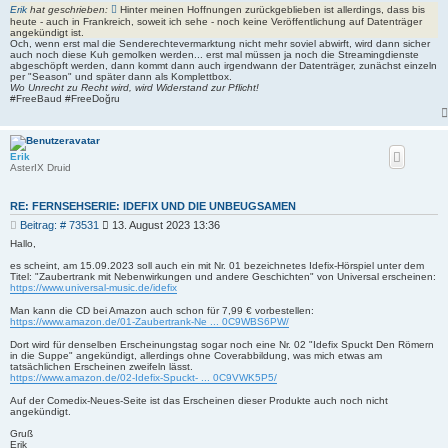
e
Erik
hat geschrieben:
Hinter meinen Hoffnungen zurückgeblieben ist allerdings, dass bis
i
heute - auch in Frankreich, soweit ich sehe - noch keine Veröffentlichung auf Datenträger
t
angekündigt ist.
Och, wenn erst mal die Senderechtevermarktung nicht mehr soviel abwirft, wird dann sicher
r
auch noch diese Kuh gemolken werden... erst mal müssen ja noch die Streamingdienste
a
abgeschöpft werden, dann kommt dann auch irgendwann der Datenträger, zunächst einzeln
g
per "Season" und später dann als Komplettbox.
Wo Unrecht zu Recht wird, wird Widerstand zur Pflicht!
#FreeBaud #FreeDoğru
Erik
AsterIX Druid
RE: FERNSEHSERIE: IDEFIX UND DIE UNBEUGSAMEN
B
Beitrag: # 73531
13. August 2023 13:36
e
Hallo,
i
es scheint, am 15.09.2023 soll auch ein mit Nr. 01 bezeichnetes Idefix-Hörspiel unter dem
t
Titel: "Zaubertrank mit Nebenwirkungen und andere Geschichten" von Universal erscheinen:
r
https://www.universal-music.de/idefix
a
g
Man kann die CD bei Amazon auch schon für 7,99 € vorbestellen:
https://www.amazon.de/01-Zaubertrank-Ne ... 0C9WBS6PW/
Dort wird für denselben Erscheinungstag sogar noch eine Nr. 02 "Idefix Spuckt Den Römern
in die Suppe" angekündigt, allerdings ohne Coverabbildung, was mich etwas am
tatsächlichen Erscheinen zweifeln lässt.
https://www.amazon.de/02-Idefix-Spuckt- ... 0C9VWK5P5/
Auf der Comedix-Neues-Seite ist das Erscheinen dieser Produkte auch noch nicht
angekündigt.
Gruß
Erik