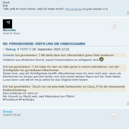
Gruß
Erik
"Alle sollt ihr noch sehen, daß ich habe recht!"
(
Erik der Blonde
,
Die große Überfahrt
, S. 5)
WeissNix
AsterIX Bard
RE: FERNSEHSERIE: IDEFIX UND DIE UNBEUGSAMEN
B
Beitrag: # 73757
28. September 2023 12:15
e
Comedix
hat geschrieben:
Mit Idefix lässt sich offensichtlich gutes Geld verdienen.
i
Vielleicht aus ähnlichem Grund, warum Katzenvideos so erfolgreich sind
t
r
Erik
hat geschrieben:
Ich hätte ihn dan nur bitte gerne in einem ordentlichen, von der
a
Schriftgröße her gut lesbaren Albenformat
g
Same here, was die Schriftgrösse betrifft. Albumformat muss für mich nicht sein, wenn ein
Kleinformat nur besser genutzt würde und nicht soviel weisser Raum auf der Seite bliebe.
Luxus kann und will ich mir ja selbst für das Original nicht leisten.
Erik
hat geschrieben:
Auch von mir jedenfalls Dankeschön an Caius_P für die interessante
Erstbeschreibung.
Dem schliesse ich mich an.
Wo Unrecht zu Recht wird, wird Widerstand zur Pflicht!
#FreeBaud #FreeDoğru
Terraix
AsterIX Druid